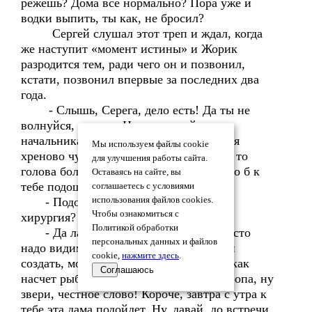
режешь? Дома все нормально? Пора уже и
водки выпить, ты как, не бросил?
Сергей слушал этот треп и ждал, когда
же наступит «момент истины» и Жорик
разродится тем, ради чего он и позвонил,
кстати, позвонил впервые за последних два
года.
- Слышь, Серега, дело есть! Да ты не
волнуйся, мелочь. Надо с женой моего
начальника разобраться. Че-то баба себя
Мы используем файлы cookie
хреново чувствует, то давление скачет, то
для улучшения работы сайта.
голова болит, то живот. Так я скажу, что б к
Оставаясь на сайте, вы
тебе подошла.
соглашаетесь с условиями
- Подожди, Жора! А причем здесь
использования файлов cookies.
Чтобы ознакомиться с
хирургия? Чем я помочь могу?
Политикой обработки
- Да ладно, Серега, не вникай, просто
персональных данных и файлов
надо видимость полезной деятельности
cookie,
нажмите здесь
.
создать, мой начальник, все-таки! Так как
Соглашаюсь
насчет рыбалки? Такое место знаю, коропа, ну
звери, честное слово! Короче, завтра с утра к
тебе эта дама подойдет. Ну, давай, до встречи,