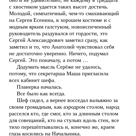
оно и не удивительно, не каждому в тридцать
с хвостиком удается таких высот достичь.
Молодой, симпатичный, чем-то смахивающий
на Сергея Есенина, в хорошем костюме и с
модным ярким галстуком, новоиспеченный
руководитель раздувался от гордости, это
Сергей Александрович заметил сразу, как
заметил и то, что Анатолий чувствовал себя
не достаточно уверенно. Ничего, подумал
Сергей. Это поначалу, а потом …
Додумать мысль Серёже не удалось,
потому, что секретарша Маша пригласила
всех кабинет шефа.
Планерка началась.
Все было как всегда.
Шеф сидел, а вернее восседал вальяжно за
своим громадным, как аэродром столом, народ
расселся кто, где смог, кто за длинным столом
для совещаний, кто на стульях вдоль стен, все
тихо перешёптывались и, конечно же, краем
глаза косились на Начальника.