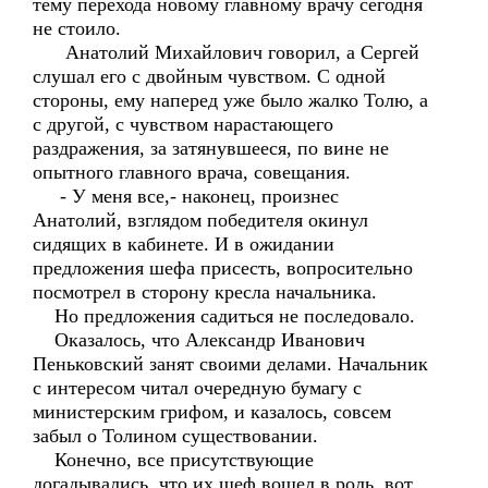
тему перехода новому главному врачу сегодня
не стоило.
Анатолий Михайлович говорил, а Сергей
слушал его с двойным чувством. С одной
стороны, ему наперед уже было жалко Толю, а
с другой, с чувством нарастающего
раздражения, за затянувшееся, по вине не
опытного главного врача, совещания.
- У меня все,- наконец, произнес
Анатолий, взглядом победителя окинул
сидящих в кабинете. И в ожидании
предложения шефа присесть, вопросительно
посмотрел в сторону кресла начальника.
Но предложения садиться не последовало.
Оказалось, что Александр Иванович
Пеньковский занят своими делами. Начальник
с интересом читал очередную бумагу с
министерским грифом, и казалось, совсем
забыл о Толином существовании.
Конечно, все присутствующие
догадывались, что их шеф вошел в роль, вот