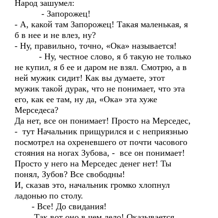
Народ зашумел:
- Запорожец!
- А, какой там Запорожец! Такая маленькая, я
б в нее и не влез, ну?
- Ну, правильно, точно, «Ока» называется!
- Ну, честное слово, я б такую не только
не купил, я б ее и даром не взял. Смотрю, а в
ней мужик сидит! Как вы думаете, этот
мужик такой дурак, что не понимает, что эта
его, как ее там, ну да, «Ока» эта хуже
Мерседеса?
Да нет, все он понимает! Просто на Мерседес,
- тут Начальник прищурился и с неприязнью
посмотрел на охреневшего от почти часового
стояния на ногах Зубова, - все он понимает!
Просто у него на Мерседес денег нет! Ты
понял, Зубов? Все свободны!
И, сказав это, начальник громко хлопнул
ладонью по столу.
- Все! До свидания!
Так вот оно в чем дело! Оказывается,