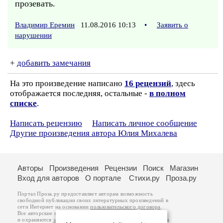
прозевать.
Владимир Еремин
11.08.2016 10:13
•
Заявить о
нарушении
+
добавить замечания
На это произведение написано
16 рецензий
, здесь
отображается последняя, остальные -
в полном
списке
.
Написать рецензию
Написать личное сообщение
Другие произведения автора Юлия Михалева
Авторы
Произведения
Рецензии
Поиск
Магазин
Вход для авторов
О портале
Стихи.ру
Проза.ру
Портал Проза.ру предоставляет авторам возможность
свободной публикации своих литературных произведений в
сети Интернет на основании
пользовательского договора
.
Все авторские права на произведения принадлежат авторам
и охраняются
законом
. Перепечатка произведений возможна