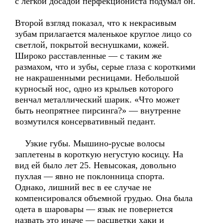
с легкой досадой перфекциониста подумал он.
Второй взгляд показал, что к некрасивым
зубам прилагается маленькое круглое лицо со
светлой, покрытой веснушками, кожей.
Широко расставленные — с таким же
размахом, что и зубы, серые глаза с короткими
не накрашенными ресницами. Небольшой
курносый нос, одно из крыльев которого
венчал металлический шарик. «Что может
быть неопрятнее пирсинга?» — внутренне
возмутился консервативный педант.
Узкие губы. Мышино-русые волосы
заплетены в короткую негустую косицу. На
вид ей было лет 25. Невысокая, довольно
пухлая — явно не поклонница спорта.
Однако, лишний вес в ее случае не
компенсировался объемной грудью. Она была
одета в шаровары — язык не повернется
назвать это иначе — расцветки хаки и