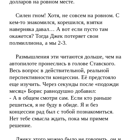
долларов на ровном месте.
Силен гном! Хотя, не совсем на ровном. С
кем-то знакомился, корешился, взятки
наверняка давал… А вот если пусто там
окажется? Тогда Джек потеряет свои
полмиллиона, а мы 2-3.
Размышления эти читаются дольше, чем на
автопилоте пронеслись в голове Ставского.
Весь вопрос в действительной, реальной
перспективности концессии. Её предстояло
еще изучить. Через секунды после «подожди
месяц» Борис равнодушно добавил:
- А в общем смотри сам. Если кто раньше
решиться, я не буду в обиде. Я и без
концессии рад был с тобой познакомиться.
Нет тебе смысла ждать, пока мы примем
решение.
Джеку этого можно было не говорить, он и