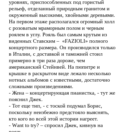
уровнях, приспособленных под гористый
рельеф, отделанный природным гранитом и
окруженный высокими, хвойными деревьями.
На первом этаже располагался огромный холл
с розоватым мраморным полом и черным
роялем в углу. Рояль был самым крутым из
виденных Ставским – «FAZIOLI» полного
концертного размера. Он производился только
в Италии, с доставкой и таможней стоил
примерно в три раза дороже, чем
американский Стейнвей. На пюпитре и
крышке в раскрытом виде лежало несколько
нотных альбомов с известными, достаточно
сложными произведениями.
- Жена – концертирующая пианистка, - тут же
пояснил Джек.
- Тот еще тип, - с тоской подумал Борис,
поскольку неизбежно предстояло выяснять,
кто кого во всей этой истории нагреет.
- Wаnt to try? – спросил Джек, кивнув на
рояль.