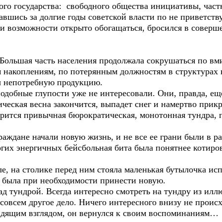
ого государства: свободного общества инициативы, час
вавшись за долгие годы советской власти по не приветств
и возможности открыто обогащаться, бросился в соверш
Большая часть населения продолжала сокрушаться по вм
м накоплениям, по потерянным должностям в структура
ы непотребную продукцию.
ные глупости уже не интересовали. Они, правда, еще н
тическая весна закончится, выпадет снег и намертво при
рится привычная бюрократическая, монотонная тундра, г
ане начали новую жизнь, и не все ее грани были в рам
гих энергичных бейсбольная бита была понятнее котиров
, на столике перед ним стояла маленькая бутылочка исп
а была при необходимости принести новую.
ад тундрой. Всегда интересно смотреть на тундру из илл
 совсем другое дело. Ничего интересного внизу не происх
идящим взглядом, он вернулся к своим воспоминаниям…