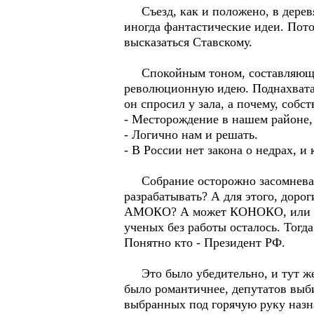
Съезд, как и положено, в деревя
иногда фантастические идеи. Пот
высказаться Ставскому.
Спокойным тоном, составляющим
революционную идею. Поднахватав
он спросил у зала, а почему, соб
- Месторождение в нашем районе, 
- Логично нам и решать.
- В России нет закона о недрах, и
Собрание осторожно засомневалос
разрабатывать? А для этого, доро
АМОКО? А может КОНОКО, или ШЕЛ
ученых без работы осталось. Тогд
Понятно кто - Президент РФ.
Это было убедительно, и тут же 
было романтичнее, депутатов выби
выбранных под горячую руку назн