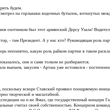
рить будем.
смотрел на горлышки водочных бутылок, воткнутых межд
 охотником был этот армянский Дерсу Узала! Водитель 
ктор, - там Президент. А у нас кто? Руководящая роль па
ерь непонятно, какую роль райком партии в таком раскла
показалось, они и сами толком не разбираются.
чала выпьем, закусим - Арташ уже истомился - постепенно
 поскольку вскоре Ставский проявил поощряемую инициа
ерно творческой и масштабной.
едиции на п-ве Ямал, где государственный концерн Газ
стальные считал своей собственностью. Концерном коман