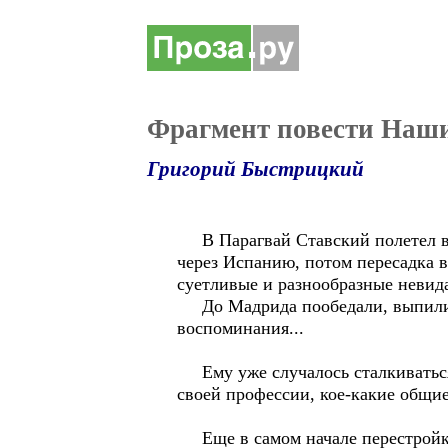
Фрагмент повести Наши
Григорий Быстрицкий
В Парагвай Ставский полетел вме
через Испанию, потом пересадка 
суетливые и разнообразные невид
До Мадрида пообедали, выпили, п
воспоминания...
Ему уже случалось сталкиваться 
своей профессии, кое-какие общи
Еще в самом начале перестройки