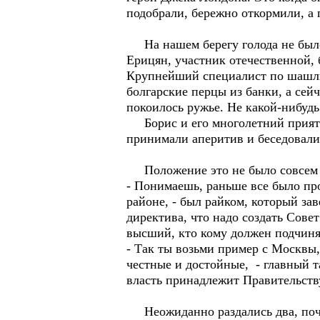
подобрали, бережно откормили, а 
На нашем берегу голода не было
Ерицян, участник отечественной,
Крупнейший специалист по шашлык
болгарские перцы из банки, а сей
покоилось ружье. Не какой-нибуд
Борис и его многолетний прияте
принимали аперитив и беседовали
Положение это не было совсем 
- Понимаешь, раньше все было пр
районе, - был райком, который за
директива, что надо создать Совет
высший, кто кому должен подчиня
- Так ты возьми пример с Москвы,
честные и достойные, - главный т
власть принадлежит Правительству
Неожиданно раздались два, почти