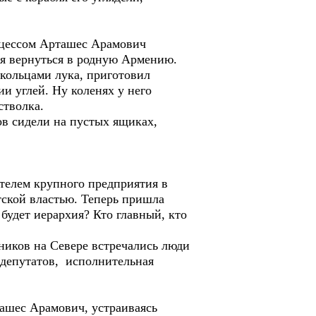
оцессом Арташес Арамович
ся вернуться в родную Армению.
кольцами лука, приготовил
и углей. Ну коленях у него
стволка.
в сидели на пустых ящиках,
телем крупного предприятия в
тской властью. Теперь пришла
 будет иерархия? Кто главный, кто
ьников на Севере встречались люди
 депутатов, исполнительная
ашес Арамович, устраиваясь