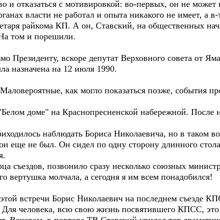
и отказаться с мотивировкой: во-первых, он не может 
рганах власти не работал и опыта никакого не имеет, а в-
таря райкома КП. А он, Ставский, на общественных нача
На том и порешили.
 Президенту, вскоре депутат Верховного совета от Яма
ла назначена на 12 июля 1990.
ловероятные, как могло показаться позже, события про
Белом доме" на Краснопресненской набережной. После 
ходилось наблюдать Бориса Николаевича, но в таком в
н еще не был. Он сидел по одну сторону длинного стола
я.
орца съездов, позвонило сразу несколько союзных минист
о вертушка молчала, а сегодня я им всем понадобился!
этой встречи Борис Николаевич на последнем съезде КП
 Для человека, всю свою жизнь посвятившего КПСС, эт