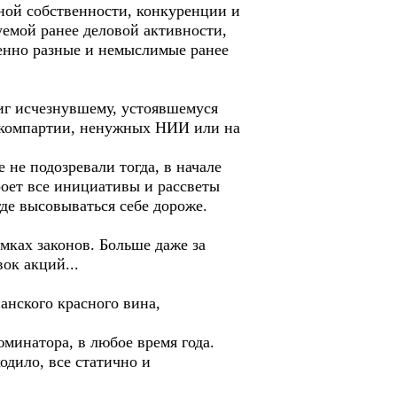
тной собственности, конкуренции и
уемой ранее деловой активности,
енно разные и немыслимые ранее
иг исчезнувшему, устоявшемуся
х компартии, ненужных НИИ или на
е подозревали тогда, в начале
кроет все инициативы и рассветы
де высовываться себе дороже.
ках законов. Больше даже за
ок акций...
анского красного вина,
юминатора, в любое время года.
одило, все статично и