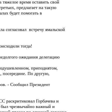
в тяжелое время оставить свой
третьих, предлагает на такую
лах будет помогать в
ла согласовал встречу ямальской
исходили тогда!
недолгого ожидания делегацию
оодушевленном, приподнятом,
, посередине. По другую,
ров. - Сообщил Президент
СС раскритиковал Горбачева и
о был чрезвычайно важный и