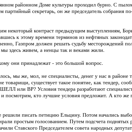
нном районном Доме культуры проходил бурно. С пылом
ом партийный секретарь, он же председатель собрания п
 некоторый контраст предыдущим выступлениям, Бори
шись к этому времени терминов из нефтяных законодате
ственно, Газпром должен решать судьбу месторождений по
мы здесь живем, а ненцы так и веками жили.
 кому они принадлежат - это большой вопрос.
ь, мы же, мол, не специалисты, денег у нас в районе т
гие товарищи, существует такое понятие, как тендер, со
Л или ВР? Условия тендера разработают специалисты
а и посмотрим, кто лучшие условия предложит. А кто же 
решили писать петицию Ельцину. Потом начались выбор
рали простым голосованием. Путем подсчета поднятых ру
ачили Ставского Председателем совета народных депутат