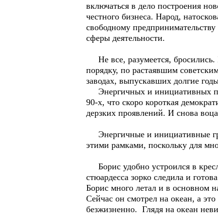
включаться в дело построения нов
честного бизнеса. Народ, натоско
свободному предпринимательству 
сферы деятельности.
Не все, разумеется, бросились. 
порядку, по растаявшим советски
заводах, выпускавших долгие год
Энергичных и инициативных подоб
90-х, что скоро короткая демокра
дерзких проявлений. И снова воца
Энергичные и инициативные гражд
этими рамками, поскольку для мно
Борис удобно устроился в кресле
стюардесса зорко следила и готов
Борис много летал и в основном н
Сейчас он смотрел на океан, а это
безжизненно. Глядя на океан нев