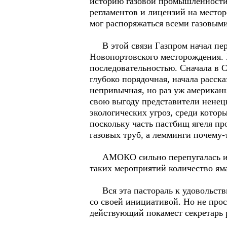
историю газовой промышленности
регламентов и лицензий на местор
мог распоряжаться всеми газовым
В этой связи Газпром начал пере
Новопортовского месторождения. 
последовательностью. Сначала в
глубоко порядочная, начала расска
непривычная, но раз уж американц
свою выгоду представители нене
экологических угроз, среди которы
поскольку часть пастбищ ягеля п
газовых труб, а лемминги почему-
АМОКО сильно перепугалась и по
таких мероприятий количество ям
Вся эта пастораль к удовольстви
со своей инициативой. Но не прос
действующий покамест секретарь