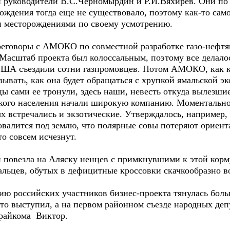
 руководители В.С.Черномырдин и Р.И.Вяхирев. Они по 
ождения тогда еще не существовало, поэтому как-то само
и месторождениями по своему усмотрению.
говоры с АМОКО по совместной разработке газо-нефтян
Масштаб проекта был колоссальным, поэтому все делало
 США съездили сотни газпромовцев. Потом АМОКО, как 
зывать, как она будет обращаться с хрупкой ямальской э
ы сами ее тронули, здесь наши, невесть откуда вылезши
цкого населения начали широкую компанию. Моментальн
х встречались и экзотические. Утверждалось, например, 
ровалится под землю, что полярные совы потеряют ориен
то совсем исчезнут.
везла на Аляску ненцев с примкнувшими к этой корму
альцев, обутых в дефицитные кроссовки скачкообразно в
ю российских участников бизнес-проекта тянулась боль
то выступил, а на первом районном съезде народных деп
 райкома Виктор.