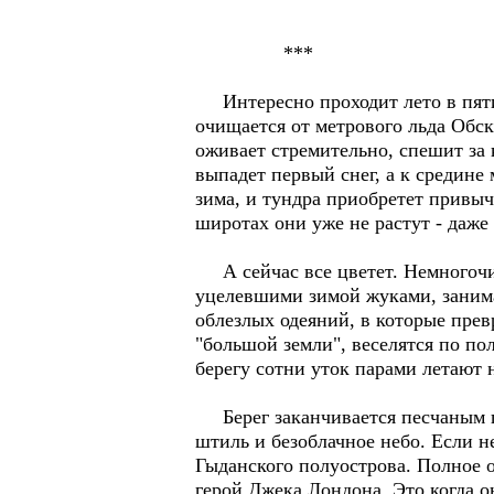
***
Интересно проходит лето в пятис
очищается от метрового льда Обска
оживает стремительно, спешит за к
выпадет первый снег, а к средине
зима, и тундра приобретет привыч
широтах они уже не растут - даже
А сейчас все цветет. Немногочи
уцелевшими зимой жуками, занима
облезлых одеяний, в которые пре
"большой земли", веселятся по пол
берегу сотни уток парами летают 
Берег заканчивается песчаным пл
штиль и безоблачное небо. Если н
Гыданского полуострова. Полное 
герой Джека Лондона. Это когда о