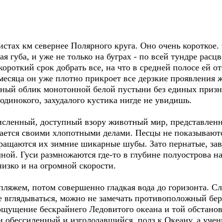
тах км севернее Полярного круга. Оно очень короткое. 
я губа, и уже не только на буграх - по всей тундре расц
ороткий срок добрать все, на что в средней полосе ей от
 месяца он уже плотно прикроет все дерзкие проявления 
ный облик монотонной белой пустыни без единых признак
 одинокого, захудалого кустика нигде не увидишь.
сленный, доступный взору животный мир, представлен
ется своими хлопотными делами. Песцы не показываютс
вращаются их зимние шикарные шубы. Зато пернатые, за
ной. Гуси размножаются где-то в глубине полуострова на
низко и на огромной скорости.
яжем, потом совершенно гладкая вода до горизонта. Сл
е вглядываться, можно не замечать противоположный бере
ощущение бескрайнего Ледовитого океана и той обстанов
н обессиленный и изголодавшийся полз к Океану, а учены