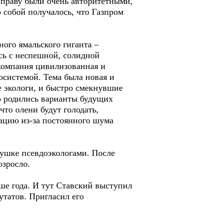
праву были очень авторитетными,
 собой получалось, что Газпром
ого ямальского гиганта –
сь с неспешной, солидной
компания цивилизованная и
косистемой. Тема была новая и
е экологи, и быстро смекнувшие
о родились варианты будущих
что олени будут голодать,
тацию из-за постоянного шума
шке псевдоэкологами. После
озросло.
ше года. И тут Ставский выступил
утатов. Пригласил его