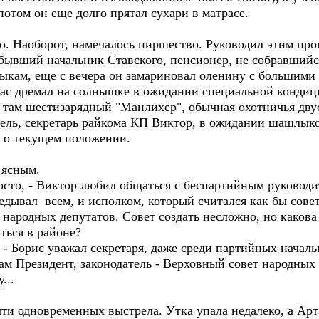
потом он еще долго прятал сухари в матрасе.
. Наоборот, намечалось пиршество. Руководил этим пр
 бывший начальник Ставского, пенсионер, не собравший
ам, еще с вечера он замариновал оленину с большими 
час дремал на солнышке в ожидании специальной кондици
ь там шестизарядный "Манлихер", обычная охотничья дву
ль, секретарь райкома КП Виктор, в ожидании шашлыко
 о текущем положении.
ясным.
осто, - Виктор любил общаться с беспартийным руководи
ведывал всем, и исполком, который считался как бы сове
 народных депутатов. Совет создать несложно, но какова
ться в районе?
 - Борис уважал секретаря, даже среди партийных начал
ам Президент, законодатель - Верховный совет народных
...
 одновременных выстрела. Утка упала недалеко, а Арт