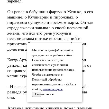
заревел.
Он ревел в бабушкин фартук о Женьке, о его
машине, о Кулинарии и пирожных, о
пиратском сундучке и восьмом марта. Он так
страдальчески завывал о своей несчастной
жизни, что вся его речь утонула в
нескончаемом потоке всхлипываний и
причитаний и лишь отдельными фразами
долетела до слуха бабушки.
Мы используем файлы cookie
для улучшения работы сайта.
Когда Артемка наконец поднял голову, он
Оставаясь на сайте, вы
увидел, как бабушка ласково улыбается и от
соглашаетесь с условиями
ее нравоучительного тона не осталось ни
использования файлов cookies.
Чтобы ознакомиться с
капли суровости.
Политикой обработки
персональных данных и файлов
- И весь сыр-бор из-за какой-то машины? –
cookie,
нажмите здесь
.
разведя руками, весело и звонко спросила
Соглашаюсь
она.
Артемка испуганно кивнул и пожал плечами.