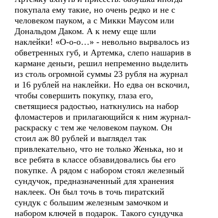
покупала ему такие, но очень редко и не с
человеком пауком, а с Микки Маусом или
Дональдом Даком. А к нему еще шли
наклейки! «О-о-о…» - невольно вырвалось из
обветренных губ, и Артемка, слепо нашарив в
кармане деньги, решил непременно выделить
из столь огромной суммы 23 рубля на журнал
и 16 рублей на наклейки. Но едва он вскочил,
чтобы совершить покупку, глаза его,
светящиеся радостью, наткнулись на набор
фломастеров и прилагающийся к ним журнал-
раскраску с тем же человеком пауком. Он
стоил аж 80 рублей и выглядел так
привлекательно, что не только Женька, но и
все ребята в классе обзавидовались бы его
покупке. А рядом с набором стоял железный
сундучок, предназначенный для хранения
наклеек. Он был точь в точь пиратский
сундук с большим железным замочком и
набором ключей в подарок. Такого сундучка