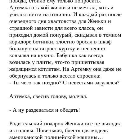
повода, стоило ему только попросить.
Артемка о такой жизни и не мечтал, хоть и
учился почти на отлично. И каждый раз после
очередного дня хвастовства для Женьки и
страшной зависти для всего класса, он
приходил домой понурый, скидывал в темном
коридоре ботинки, злостно бросал в шкаф
большую на вырост куртку и неспешно
ковылял на кухню. Бабушка как всегда
возилась у плиты, что-то пришептывая
жарящимся котлетам. На Артемку она даже не
обернулась и только весело спросила:
- Ты чего так поздно? С невестами загулялся?
Артемка, свесив голову, молчал.
- А ну раздеваться и обедать!
Родительский подарок Женьки все не выходил
из головы. Новенькая, блестящая модель
американской полицейской машины…