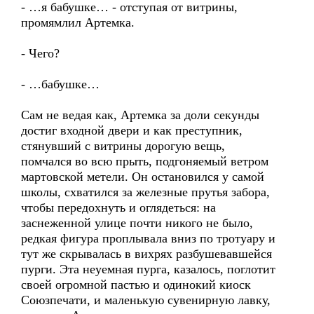
- …я бабушке… - отступая от витрины,
промямлил Артемка.
- Чего?
- …бабушке…
Сам не ведая как, Артемка за доли секунды
достиг входной двери и как преступник,
стянувший с витрины дорогую вещь,
помчался во всю прыть, подгоняемый ветром
мартовской метели. Он остановился у самой
школы, схватился за железные прутья забора,
чтобы передохнуть и оглядеться: на
заснеженной улице почти никого не было,
редкая фигура проплывала вниз по тротуару и
тут же скрывалась в вихрях разбушевавшейся
пурги. Эта неуемная пурга, казалось, поглотит
своей огромной пастью и одинокий киоск
Союзпечати, и маленькую сувенирную лавку,