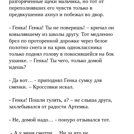
разгоряченные щеки мальчика, но тот от
переполнявших его чувств только в
предвкушении ахнул и побежал во двор.
- Генка! Генка! Ты не поверишь! – кричал он
ковылявшему из школы другу. Тот медленно
брел по проторенной дорожке через белое
полотно снега и на крик одноклассника
только поднял голову в покосившейся на бок
ушанке. – Генка! Ты чего, только домой
идешь?
- Да вот… - приподнял Генка сумку для
сменки. – Кроссовки искал.
- Генка! Пошли гулять, а? – не слыша друга,
захлебывался от радости Артемка.
- Не, домой надо… - понуро отзывался тот.
- А у меня смотри… Ни за что не