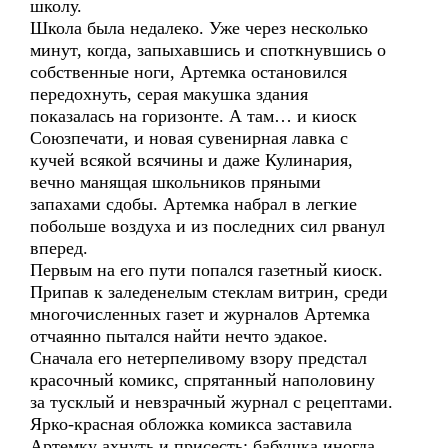
школу.
Школа была недалеко. Уже через несколько
минут, когда, запыхавшись и споткнувшись о
собственные ноги, Артемка остановился
передохнуть, серая макушка здания
показалась на горизонте. А там… и киоск
Союзпечати, и новая сувенирная лавка с
кучей всякой всячины и даже Кулинария,
вечно манящая школьников пряными
запахами сдобы. Артемка набрал в легкие
побольше воздуха и из последних сил рванул
вперед.
Первым на его пути попался газетный киоск.
Припав к заледенелым стеклам витрин, среди
многочисленных газет и журналов Артемка
отчаянно пытался найти нечто эдакое.
Сначала его нетерпеливому взору предстал
красочный комикс, спрятанный наполовину
за тусклый и невзрачный журнал с рецептами.
Ярко-красная обложка комикса заставила
Артемку ахнуть и присесть: бабушка иногда