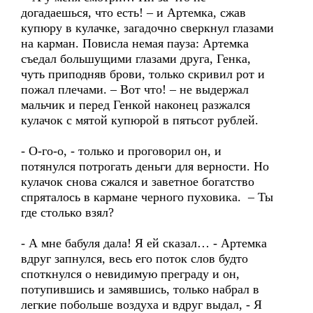
догадаешься, что есть! – и Артемка, сжав
купюру в кулачке, загадочно сверкнул глазами
на карман. Повисла немая пауза: Артемка
съедал большущими глазами друга, Генка,
чуть приподняв брови, только скривил рот и
пожал плечами. – Вот что! – не выдержал
мальчик и перед Генкой наконец разжался
кулачок с мятой купюрой в пятьсот рублей.
- О-го-о, - только и проговорил он, и
потянулся потрогать деньги для верности. Но
кулачок снова сжался и заветное богатство
спряталось в кармане черного пуховика. – Ты
где столько взял?
- А мне бабуля дала! Я ей сказал… - Артемка
вдруг запнулся, весь его поток слов будто
споткнулся о невидимую преграду и он,
потупившись и замявшись, только набрал в
легкие побольше воздуха и вдруг выдал, - Я