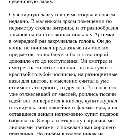
сувенирную лавку.
Сувенирную лавку и впрямь открыли совсем
недавно. В маленьком ярком помещении по
периметру стояли витрины, и от разнообразия
товаров на их стеклянных полках у Артемки
в очередной раз закружилась голова. Он до
конца не понимал предназначения многих
предметов, но их блеск и богатство порой
доводило его до исступления. Он смотрел и
смотрел на золотые запонки, на шкатулки с
красивой голубой росписью, на разноцветные
вазы для цветов, и мысленно считал в уме
стоимость то одного, то другого. В голове его,
уже отяжелевшей от мыслей, роились тысячи
идей: вот он вернется к киоску, купит журнал
и сундучок, или наклейки и фломастеры, а на
оставшиеся деньги непременно купит подарок
бабушке на 8 марта и открытку с красивыми
лиловыми цветами с пожеланиями хорошего
праздника. Но цифры в голове никак не