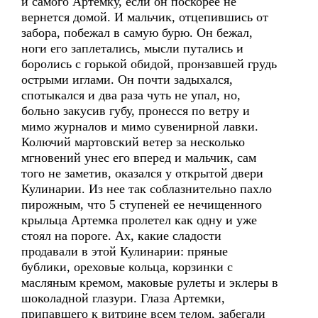
и самого Артемку, если он поскорее не
вернется домой. И мальчик, отцепившись от
забора, побежал в самую бурю. Он бежал,
ноги его заплетались, мысли путались и
боролись с горькой обидой, пронзавшей грудь
острыми иглами. Он почти задыхался,
спотыкался и два раза чуть не упал, но,
больно закусив губу, пронесся по ветру и
мимо журналов и мимо сувенирной лавки.
Колючий мартовский ветер за несколько
мгновений унес его вперед и мальчик, сам
того не заметив, оказался у открытой двери
Кулинарии. Из нее так соблазнительно пахло
пирожным, что 5 ступеней ее нечищенного
крыльца Артемка пролетел как одну и уже
стоял на пороге. Ах, какие сладости
продавали в этой Кулинарии: пряные
бублики, ореховые кольца, корзинки с
масляным кремом, маковые рулеты и эклеры в
шоколадной глазури. Глаза Артемки,
припавшего к витрине всем телом, забегали