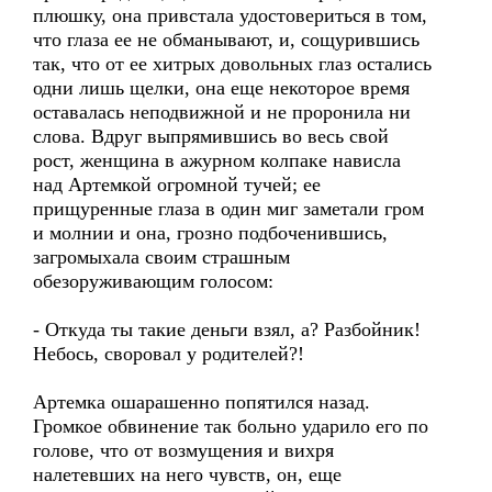
плюшку, она привстала удостовериться в том,
что глаза ее не обманывают, и, сощурившись
так, что от ее хитрых довольных глаз остались
одни лишь щелки, она еще некоторое время
оставалась неподвижной и не проронила ни
слова. Вдруг выпрямившись во весь свой
рост, женщина в ажурном колпаке нависла
над Артемкой огромной тучей; ее
прищуренные глаза в один миг заметали гром
и молнии и она, грозно подбоченившись,
загромыхала своим страшным
обезоруживающим голосом:
- Откуда ты такие деньги взял, а? Разбойник!
Небось, своровал у родителей?!
Артемка ошарашенно попятился назад.
Громкое обвинение так больно ударило его по
голове, что от возмущения и вихря
налетевших на него чувств, он, еще