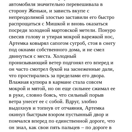
автомобиля значительно перевешивала в
сторону Женьки, и зависть вкупе с
непреодолимой злостью заставили его быстро
распрощаться с Мишкой и вновь оказаться
посреди холодной мартовской метели. Понуро
свесив голову и утирая мокрой варежкой нос,
Артемка ковырял сапогом сугроб, стоя в снегу
под окнами собственного дома, и не смел
двинуться с места. Холодный
пронизывающий ветер подгонял его вперед и
он часто смотрел букой на заснеженные дали,
что простирались за пределами его двора.
Влажная купюра в кармане стала совсем
мокрой и мятой, но он еще сильнее сжимал ее
в руке, словно боясь, что сильный порыв
ветра унесет ее с собой. Вдруг, злобно
выдохнув и топнув от отчаяния, Артемка
окинул быстрым взором пустынный двор и
помчался вперед по единственной дороге, что
он знал, как свои пять пальцев – по дороге в