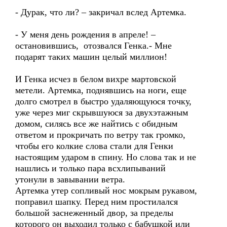
- Дурак, что ли? – закричал вслед Артемка.
- У меня день рождения в апреле! –
остановившись, отозвался Генка.- Мне
подарят таких машин целый миллион!
И Генка исчез в белом вихре мартовской
метели. Артемка, поднявшись на ноги, еще
долго смотрел в быстро удаляющуюся точку,
уже через миг скрывшуюся за двухэтажным
домом, силясь все же найтись с обидным
ответом и прокричать по ветру так громко,
чтобы его колкие слова стали для Генки
настоящим ударом в спину. Но слова так и не
нашлись и только пара всхлипываний
утонули в завывании ветра.
Артемка утер сопливый нос мокрым рукавом,
поправил шапку. Перед ним простилался
большой заснеженный двор, за пределы
которого он выходил только с бабушкой или