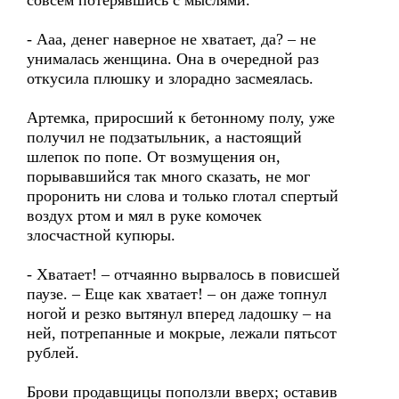
совсем потерявшись с мыслями.
- Ааа, денег наверное не хватает, да? – не
унималась женщина. Она в очередной раз
откусила плюшку и злорадно засмеялась.
Артемка, приросший к бетонному полу, уже
получил не подзатыльник, а настоящий
шлепок по попе. От возмущения он,
порывавшийся так много сказать, не мог
проронить ни слова и только глотал спертый
воздух ртом и мял в руке комочек
злосчастной купюры.
- Хватает! – отчаянно вырвалось в повисшей
паузе. – Еще как хватает! – он даже топнул
ногой и резко вытянул вперед ладошку – на
ней, потрепанные и мокрые, лежали пятьсот
рублей.
Брови продавщицы поползли вверх; оставив