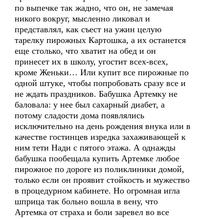
по выпечке так жадно, что он, не замечая
никого вокруг, мысленно ликовал и
представлял, как съест на ужин целую
тарелку пирожных Картошка, а их останется
еще столько, что хватит на обед и он
принесет их в школу, угостит всех-всех,
кроме Женьки… Или купит все пирожные по
одной штуке, чтобы попробовать сразу все и
не ждать праздников. Бабушка Артемку не
баловала: у нее был сахарный диабет, а
потому сладости дома появлялись
исключительно на день рождения внука или в
качестве гостинцев изредка захаживающей к
ним тети Нади с пятого этажа. А однажды
бабушка пообещала купить Артемке любое
пирожное по дороге из поликлиники домой,
только если он проявит стойкость и мужество
в процедурном кабинете. Но огромная игла
шприца так больно вошла в вену, что
Артемка от страха и боли заревел во все