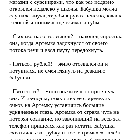
магазин с сувенирами, что как раз недавно
открылся недалеко у школы. Бабушка молча
слушала внука, теребя в руках пенсию, качала
головой и понимающе сжимала губы.
- Сколько надо-то, сынок? – наконец спросила
она, когда Артемка задохнулся от своего
потока речи и взял паузу передохнуть.
- Пятьсот рублей! – живо отозвался он и
потупился, не смея глянуть на реакцию
бабушки.
- Пятьсо-от? – многозначительно протянула
она. И из-под мутных линз ее стареньких
очков на Артемку уставились большие
удивленные глаза. Артемка от страха чуть не
потерял сознание, но завопивший на весь зал
телефон пришелся как раз кстати. Бабушка
схватилась за трубку и после громкого «але!»
радостно о чем-то затараторила. Артемку она