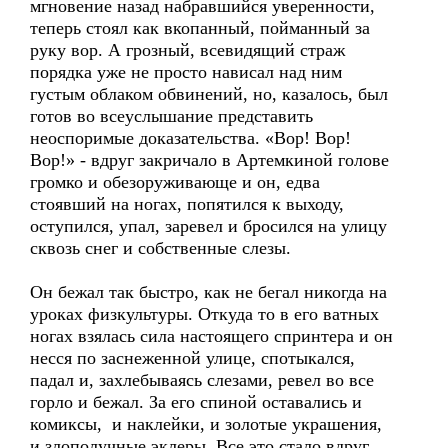
мгновение назад набравшийся уверенности,
теперь стоял как вкопанный, пойманный за
руку вор. А грозный, всевидящий страж
порядка уже не просто нависал над ним
густым облаком обвинений, но, казалось, был
готов во всеуслышание представить
неоспоримые доказательства. «Вор! Вор!
Вор!» - вдруг закричало в Артемкиной голове
громко и обезоруживающе и он, едва
стоявший на ногах, попятился к выходу,
оступился, упал, заревел и бросился на улицу
сквозь снег и собственные слезы.
Он бежал так быстро, как не бегал никогда на
уроках физкультуры. Откуда то в его ватных
ногах взялась сила настоящего спринтера и он
несся по заснеженной улице, спотыкался,
падал и, захлебываясь слезами, ревел во все
горло и бежал. За его спиной оставались и
комиксы, и наклейки, и золотые украшения,
и злополучные эклеры. Все это стало вдруг