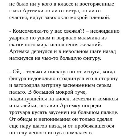
не было ни у кого в классе и восторженные
глаза Артемки то ли от ветра, то ли от
счастья, вдруг заволокло мокрой пленкой.
- Комсомолка-то у вас свежая?! – неожиданно
ударило по ушам и вырвало мальчика из
сказочного мира исполнения желаний.
Артемка дернулся и в невольном шаге назад
наткнулся на чью-то большую фигуру.
- Ой, - только и пискнул он от испуга, когда
фигура недовольно отодвинула его в сторону
и загородила витрину заснеженным серым
пальто. В большой мокрой туче,
надвинувшейся на киоск, исчезли и комиксы
и наклейки, оставив Артемку посреди
тротуара кусать заусенец на большом пальце.
От обиды и непонимания он только сделал
еще пару шагов назад и от пробежавшегося
по телу легкого испуга помчался в