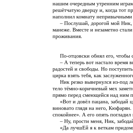
нашим очередным утренним играм»
решётчатую дверцу и, когда тот п
наполнил комнату непривычными 
– Послушай, дорогой мой Ник, и 
манеже. Вместе и незаметно стали 
проживания.
По-отцовски обнял его, чтобы см
– А теперь вот настало время вы
радостей и свободы. Но поступит
цирка взять тебя, как заслуженно
Ник резко вывернулся из-под леж
тело тёмно-коричневый мех заметн
прямо перед смеющейся над ним 
«Вот и довёл пацана, забодай цир
виновато глядя на него, Кюфарян
спокойнее». А его опять погладил
– Ну, прости меня, Ник, забодай
«Да лучшЕй я к веткам придомног