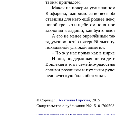
твоим приглядом.
Макак не поверил услышанному и 
Кюфаряна, выпрямился во весь обез
ставшим для него ещё роднее деко
новой трелью и щебетом понятного
захлопал в ладоши, как будто выс
А его не менее окрылённый такой
задумчиво потёр пятернёй лысину.
похвальной улыбкой заметил:
– Чо ж у нас прямо как в цирке,
И они, поддерживая почти детски
Вовлекая в этот семейно-радостн
своими розовыми и пухлыми ручон
человеческую боль обезьянки.
© Copyright:
Анатолий Гурский
, 2015
Свидетельство о публикации №21510170050