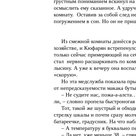
грустным пониманием вскинул на х
осмыслить ему сказанное. А удру
комнату. Оставив за собой след н
погружением в сон. Но он не при
Из смежной комнаты донёсся раз
хозяйстве, и Кюфарян встрепенулс
только сейчас примеряющий на себ
стал нервно расшаркивать по ком
лысину. А уже к вечеру она воспа
«скорую».
Но эта медслужба показала прыть
от непредсказуемости макака буты
– Не судите нас, пожа-а-алста… 
ли, – словно пропела быстронога
Тот, такой же шустрый и обходи
стрелку шкалы и почти сразу молча
батареечке, градусник. На что на
– А температуру я буквально пере
– Да нет, уже меньше 38, – глян