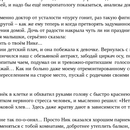
, и надо бы ещё невропатологу показаться, анализы д
нно доктор от усталости «пургу гонит, раз такую фигню
другой – как же ему теперь и когда претворять задуманн
ния домой. Дочь от радости накрыла чуть ли ни празднич
 малышки, серьёзно сказала:
ть о твоём Нике...
 детский плач, и она побежала к девочке. Вернулась с 
кончился наш с обезьянкой антракт, забодай циркач осу, п
допитым чаем, подумал он и тревожно-притихшим голосо
жай… Как ни больно даже моему отремонтированному сер
переселением на старое место, пускай с родичами своими
к в клетке и обхватил руками голову с быстро краснею
ятком нервного стресса человек, и мысленно решил: «Не
рковой хлев… Здесь даже жратву дают в зависимости от 
е так по-о-онял... Просто Ник оказался хорошим парнем
оменяться с тобой комнатами, добротнее утеплить балкон,