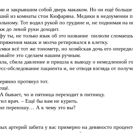
 и закрывшим собой дверь макаком. Но он ещё больше з
ший из комнаты стон Кюфаряна. Медики в недоумении п
льному. Тот водил рукой по грудине и, не поднимая на н
 до левой руки доходит.
ы, не только язык об это название пилюли сломаешь, 
пряжения макак и молча ретировался в клетку.
и всё тот же тонометр, но хозяйская дочь его опереди
вайте это сделаем нашим ручным.
, сбила давление и пришла к выводу о немедленной го
сс-обследование пациента и, не отводя взгляда от получе
рянно протянул тот.
ещё.
 бывает, чо и пятница переходит в питницу.
л врач. – Ещё бы вам не курить.
не переношу… А к чему это вы?
ых артерий забита у вас примерно на девяносто процент