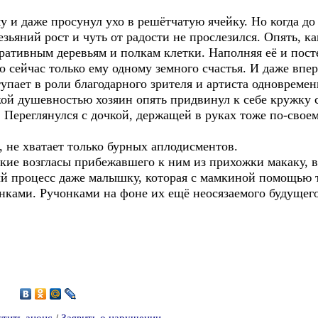
даже просунул ухо в решётчатую ячейку. Но когда до 
ьяний рост и чуть от радости не прослезился. Опять, ка
ративным деревьям и полкам клетки. Наполняя её и пост
 сейчас только ему одному земного счастья. И даже впе
тупает в роли благодарного зрителя и артиста одновремен
 душевностью хозяин опять придвинул к себе кружку с
 Переглянулся с дочкой, держащей в руках тоже по-свое
 не хватает только бурных аплодисментов.
е возгласы прибежавшего к ним из прихожки макаку, в
ый процесс даже малышку, которая с мамкиной помощью 
ками. Ручонками на фоне их ещё неосязаемого будущего
8