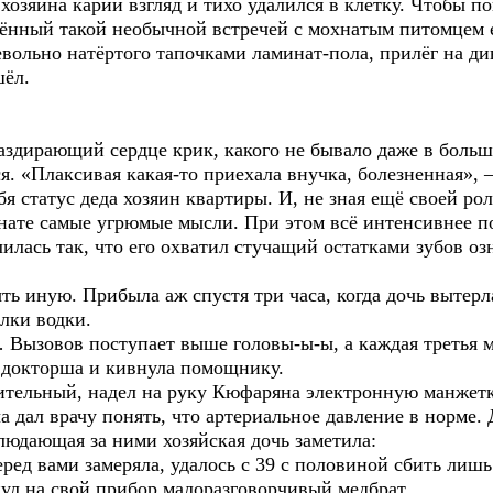
озяина карий взгляд и тихо удалился в клетку. Чтобы п
чённый такой необычной встречей с мохнатым питомцем 
евольно натёртого тапочками ламинат-пола, прилёг на д
шёл.
дирающий сердце крик, какого не бывало даже в больш
я. «Плаксивая какая-то приехала внучка, болезненная», –
я статус деда хозяин квартиры. И, не зная ещё своей рол
нате самые угрюмые мысли. При этом всё интенсивнее 
лилась так, что его охватил стучащий остатками зубов оз
 иную. Прибыла аж спустя три часа, когда дочь вытерла
лки водки.
Вызовов поступает выше головы-ы-ы, а каждая третья м
я докторша и кивнула помощнику.
тельный, надел на руку Кюфаряна электронную манжетк
 дал врачу понять, что артериальное давление в норме. 
блюдающая за ними хозяйская дочь заметила:
д вами замеряла, удалось с 39 с половиной сбить лишь 
ул на свой прибор малоразговорчивый медбрат.