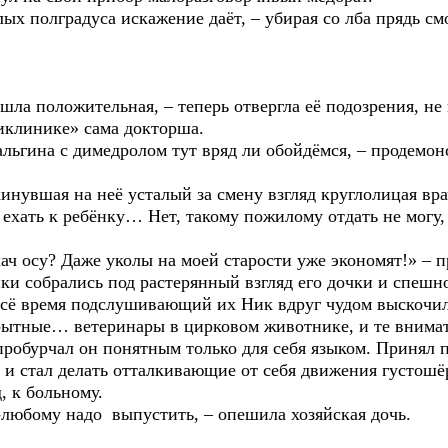
х полградуса искажение даёт, – убирая со лба прядь см
ла положительная, – теперь отвергла её подозрения, не
иклинике» сама докторша.
льгина с димедролом тут вряд ли обойдёмся, – продемон
увшая на неё усталый за смену взгляд круглолицая врач
т ехать к ребёнку… Нет, такому пожилому отдать не могу
ч осу? Даже уколы на моей старости уже экономят!» – п
ки собрались под растерянный взгляд его дочки и спешн
 всё время подслушивающий их Ник вдруг чудом выскочил
рытные… ветеринары в цирковом животнике, и те внимат
пробурчал он понятным только для себя языком. Принял 
и стал делать отталкивающие от себя движения густош
, к больному.
любому надо выпустить, – опешила хозяйская дочь.