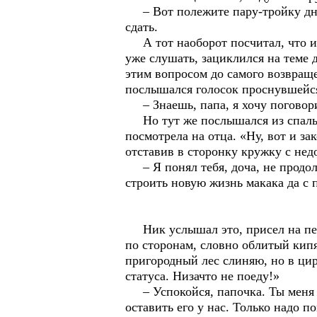
– Вот полежите пару-тройку дней
сдать.
А тот наоборот посчитал, что име
уже слушать, зациклился на теме 
этим вопросом до самого возвраще
послышался голосок проснувшейся
– Знаешь, папа, я хочу поговори
Но тут же послышался из спальни
посмотрела на отца. «Ну, вот и за
отставив в сторонку кружку с не
– Я понял тебя, доча, не продол
строить новую жизнь макака да с 
Ник услышал это, присел на пенё
по сторонам, словно облитый кип
пригородный лес слиняю, но в ци
статуса. Низачто не поеду!»
– Успокойся, папочка. Ты меня н
оставить его у нас. Только надо п