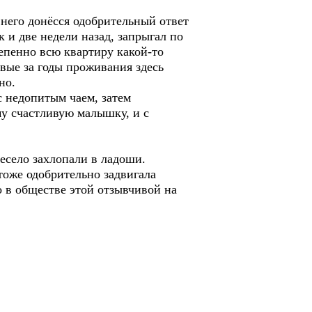
него донёсся одобрительный ответ
к и две недели назад, запрыгал по
епенно всю квартиру какой-то
рвые за годы проживания здесь
но.
 недопитым чаем, затем
му счастливую малышку, и с
есело захлопали в ладоши.
тоже одобрительно задвигала
 в обществе этой отзывчивой на