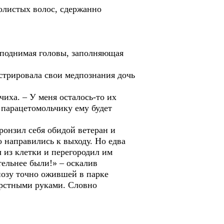
олистых волос, сдержанно
 поднимая головы, заполняющая
стрировала свои медпознания дочь
иха. – У меня осталось-то их
, парацетомольчику ему будет
ронзил себя обидой ветеран и
о направились к выходу. Но едва
 из клетки и перегородил им
ельнее были!» – оскалив
позу точно ожившей в парке
ёрстными руками. Словно