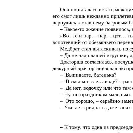
Она попыталась встать меж ними
его смог лишь нежданно прилетев
вернулись к ставшему багровым бо
– Какое-то жжение появилось, аж
«Вот те и пар… пар… цэт… тьфу т
вспотевший от обезьяньего перена
Медбрат стал вытаскивать из сумк
– Да не надо вашей игрушки, да
Докторша согласилась, послушала
дежурный врач организовал экспре
– Выпиваете, батенька?
– В смы-ы-ысле… воду? – расте
– Да нет, водочку или что там 
– Ну, по праздникам маленько. А
– Это хорошо, – серьёзно замети
– Уже лет тридцать даже запах 
– К тому, что одна из предсердн