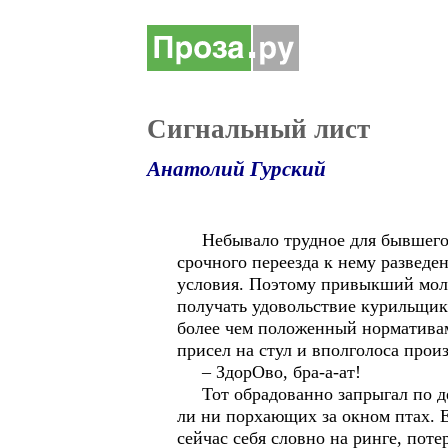
Сигнальный лист
Анатолий Гурский
Небывало трудное для бывшего р
срочного переезда к нему разведе
условия. Поэтому привыкший молч
получать удовольствие курильщика
более чем положенный норматива
присел на стул и вполголоса произ
– ЗдорОво, бра-а-ат!
Тот обрадованно запрыгал по дек
ли ни порхающих за окном птах. Е
сейчас себя словно на ринге, поте