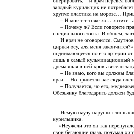
оперировать, – и врач перевёл взг
заядлый курильщик не потребляет 
хрупче пластика на морозе… Приш
– И мне т-т-тоже хо… хотите та
– Почему ж? Если говорите правд
специального зонта. В общем, зав
И врач не оговорился. Смутновато
циркач осу, для меня закончится?»
поднимающееся по его артерии от 
лишь в самый кульминационный мом
дремавшая в ней кровь весело за
– Не знаю, кого вы должны благо
врач. – Но привезли вас сюда оче
– Получается, чо его, медвежьег
Обезьянку благодарить должен буд
Немую паузу нарушил лишь кашля
курильщика.
«Неужели это он так перепугался
свои бегающие глаза, подумал хир