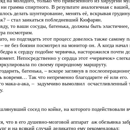
ляд на молодого, только что привезённого из хирургии му
ни грамма спиртного. В результате аналогичная с вашей, 
лось делать шунтирование, менять её, вскрывая грудину
к? – стал заикаться побледневший Кюфарян.
у, то ваши сосуды, батенька, должны быть эластичнее,
тра посмотрим.
, но подглядеть этот процесс довелось также самому па
 – не без боязни посмотрел на монитор он. А когда начал
бедра к сердцу подобие червячка, насторожился почти д
ент. Непосредственно у сердца этот «червячок» слегка 
циркулировала по своему природному маршруту.
дарить, батенька, – вскоре заглянув в послеоперационн
нь вовремя… Так что непременно благодарите её или его.
о мака-а-ака, – задумчиво вымолвил осчастливленный т
у.
нувший сосед по койке, на которого подействовали вче
, что в его душевно-мозговой аппарат аж обезьянка за
ург и на всякий случай деликатно ему рекомендовал: