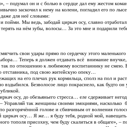
, – подумал он и с болью в сердце дал ему жестом кома
ривычно заскочил к нему на колени, погладил его по лыс
даже для неё словами:
пойми. Мы ведь, забодай циркач осу, славно отработали
терять на нём зубы, волосы… За это мне и подарили тебя
ягчить свои удары прямо по сердечку этого маленького 
бора… Теперь я должен отдавать всё внимание внучке,
ь так по отношению к любимому воспитаннику не смею.
го отставника, под свою житейскую опеку…
ащих на его плечах рук кормильца, сполз на пол и рас
о вздыбился. Безволосое лицо покраснело, как будто он
публикой.
кач осу, до обезьяньего стресса… еле сдерживает него
. – Управляй так женщины своими эмоциями, насколько б
 по разгорячённой голове и сбивчивым от волнения голос
 циркач осу… Я же… я буду тебя, родной мой, навещать
о тополя присохну, чем буду скалиться в общаге», – по