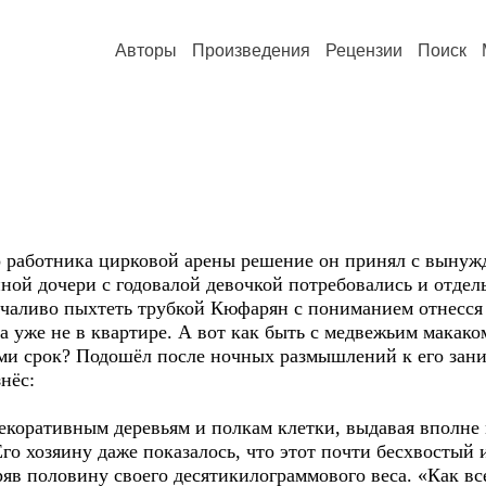
Авторы
Произведения
Рецензии
Поиск
аботника цирковой арены решение он принял с вынужд
нной дочери с годовалой девочкой потребовались и отдел
аливо пыхтеть трубкой Кюфарян с пониманием отнесся д
 уже не в квартире. А вот как быть с медвежьим макако
ми срок? Подошёл после ночных размышлений к его зани
нёс:
оративным деревьям и полкам клетки, выдавая вполне 
го хозяину даже показалось, что этот почти бесхвостый 
ряв половину своего десятикилограммового веса. «Как все