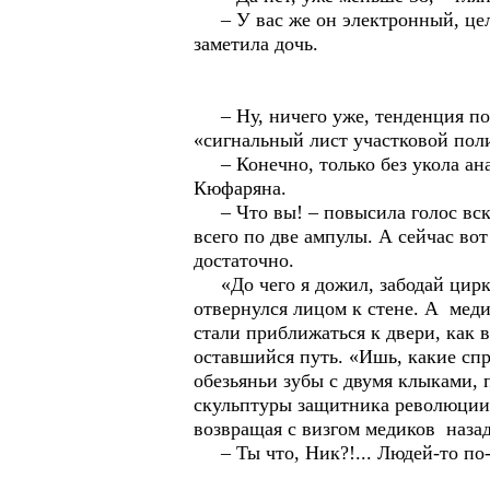
– У вас же он электронный, целы
заметила дочь.
– Ну, ничего уже, тенденция пош
«сигнальный лист участковой пол
– Конечно, только без укола ана
Кюфаряна.
– Что вы! – повысила голос вскин
всего по две ампулы. А сейчас во
достаточно.
«До чего я дожил, забодай цирка
отвернулся лицом к стене. А меди
стали приближаться к двери, как
оставшийся путь. «Ишь, какие сп
обезьяньи зубы с двумя клыками, 
скульптуры защитника революции 
возвращая с визгом медиков назад
– Ты что, Ник?!... Людей-то по-