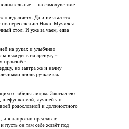
ополнительные… на самочувствие
 предлагает». Да и не стал его
ое по переселению Ника. Мучился
ный стол. И уже за чаем, едва
ней на руках и улыбчиво
ора выходить на арену», –
м произнёс:
дцу, но завтра же и начну
 лесными вновь ручкается.
щим от обиды лицом. Закачал ею
т, шефушка мой, лучшей я в
твоей родословной и должностного
, и я напротив предлагаю
 и пусть он там себе живёт под