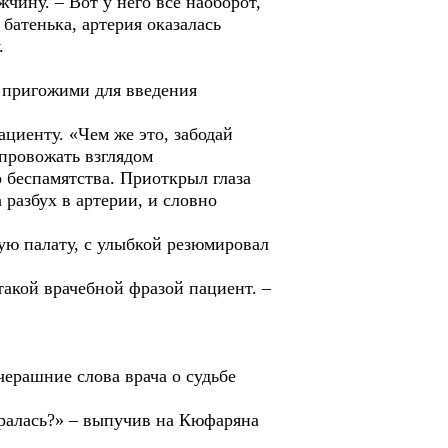
жчину. – Вот у него всё наоборот,
батенька, артерия оказалась
.
 пригожими для введения
циенту. «Чем же это, забодай
 провожать взглядом
о беспамятства. Приоткрыл глаза
разбух в артерии, и словно
ую палату, с улыбкой резюмировал
акой врачебной фразой пациент. –
рашние слова врача о судьбе
бралась?» – выпучив на Кюфаряна