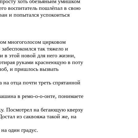
опросту хоть обезьяньим умишком
его воспитатель пошлёпал в свою
иван и попытался успокоиться
ом многоголосом цирковом
 забеспокоился так тяжело и
и в этой новой для него жизни,
потирая руками краснеющую в поту
ноб, и пришлось вызвать
 на отца почти треть спрятанной
ашина в ремо-о-о-онте, понимаете
у. Посмотрел на бегающую кверху
Достал из саквояжа такой же, на
на один градус.