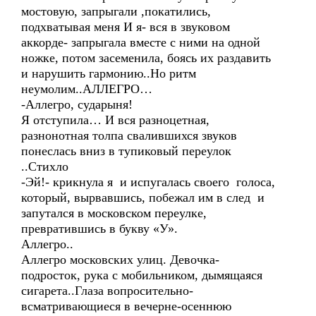
мостовую, запрыгали ,покатились,
подхватывая меня И я- вся в звуковом
аккорде- запрыгала вместе с ними на одной
ножке, потом засеменила, боясь их раздавить
и нарушить гармонию..Но ритм
неумолим..АЛЛЕГРО…
-Аллегро, сударыня!
Я отступила… И вся разноцетная,
разнонотная толпа свалившихся звуков
понеслась вниз в тупиковый переулок
..Стихло
-Эй!- крикнула я и испугалась своего голоса,
который, вырвавшись, побежал им в след и
запутался в московском переулке,
превратившись в букву «У».
Аллегро..
Аллегро московских улиц. Девочка-
подросток, рука с мобильником, дымящаяся
сигарета..Глаза вопросительно-
всматривающиеся в вечерне-осеннюю