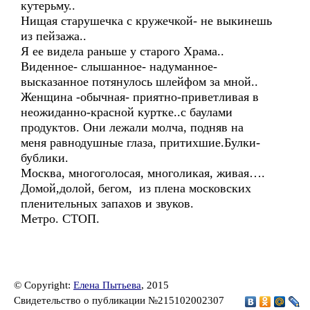
кутерьму..
Нищая старушечка с кружечкой- не выкинешь
из пейзажа..
Я ее видела раньше у старого Храма..
Виденное- слышанное- надуманное-
высказанное потянулось шлейфом за мной..
Женщина -обычная- приятно-приветливая в
неожиданно-красной куртке..с баулами
продуктов. Они лежали молча, подняв на
меня равнодушные глаза, притихшие.Булки-
бублики.
Москва, многоголосая, многоликая, живая….
Домой,долой, бегом, из плена московских
пленительных запахов и звуков.
Метро. СТОП.
© Copyright:
Елена Пытьева
, 2015
Свидетельство о публикации №215102002307