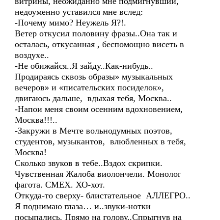
витрины, неожиданно мне подмигнувший,
недоуменно уставился мне вслед:
-Почему мимо? Неужель Я?!.
Ветер откусил половину фразы..Она так и
осталась, откусанная , беспомощно висеть в
воздухе..
-Не обижайся..Я зайду..Как-нибудь..
Продираясь сквозь образы» музыкальных
вечеров» и «писательских посиделок»,
двигаюсь дальше, вдыхая тебя, Москва..
-Напои меня своим осенним вдохновением,
Москва!!!..
-Закружи в Мечте вольнодумных поэтов,
студентов, музыкантов, влюбленных в тебя,
Москва!
Сколько звуков в тебе..Вздох скрипки.
Чувственная Жалоба виолончели. Монолог
фагота. СМЕХ. ХО-хот.
Откуда-то сверху- блистательное АЛЛЕГРО..
Я поднимаю глаза… и..звуки-нотки
посыпались. Прямо на голову..Спрыгнув на