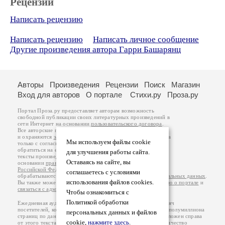
Рецензии
Написать рецензию
Написать рецензию
Написать личное сообщение
Другие произведения автора Гарри Башарянц
Авторы
Произведения
Рецензии
Поиск
Магазин
Вход для авторов
О портале
Стихи.ру
Проза.ру
Портал Проза.ру предоставляет авторам возможность
свободной публикации своих литературных произведений в
сети Интернет на основании
пользовательского договора
.
Все авторские права на произведения принадлежат авторам
и охраняются
законом
. Перепечатка произведений возможна
Мы используем файлы cookie
только с согласия его автора, к которому вы можете
обратиться на его авторской странице. Ответственность за
для улучшения работы сайта.
тексты произведений авторы несут самостоятельно на
Оставаясь на сайте, вы
основании
правил публикации
и
законодательства
Российской Федерации
. Данные пользователей
соглашаетесь с условиями
обрабатываются на основании
Политики обработки персональных данных
.
использования файлов cookies.
Вы также можете посмотреть более подробную
информацию о портале
и
связаться с администрацией
.
Чтобы ознакомиться с
Политикой обработки
Ежедневная аудитория портала Проза.ру – порядка 100 тысяч
посетителей, которые в общей сумме просматривают более полумиллиона
персональных данных и файлов
страниц по данным счетчика посещаемости, который расположен справа
cookie,
нажмите здесь
.
от этого текста. В каждой графе указано по две цифры: количество