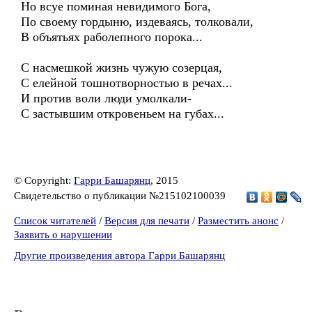
Но всуе поминая невидимого Бога,
По своему гордыню, издеваясь, толковали,
В объятьях раболепного порока...
С насмешкой жизнь чужую созерцая,
С елейной тошнотворностью в речах...
И против воли люди умолкали-
С застывшим откровеньем на губах...
© Copyright:
Гарри Башарянц
, 2015
Свидетельство о публикации №215102100039
Список читателей
/
Версия для печати
/
Разместить анонс
/
Заявить о нарушении
Другие произведения автора Гарри Башарянц