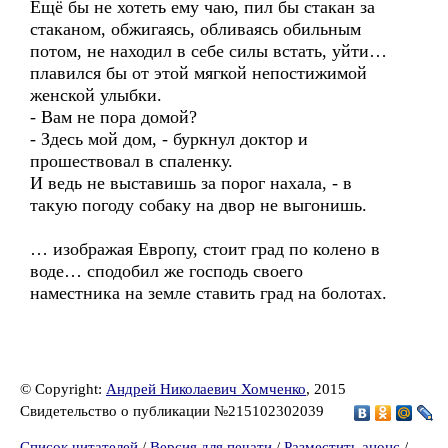
Ещё бы не хотеть ему чаю, пил бы стакан за
стаканом, обжигаясь, обливаясь обильным
потом, не находил в себе силы встать, уйти…
плавился бы от этой мягкой непостижимой
женской улыбки.
- Вам не пора домой?
- Здесь мой дом, - буркнул доктор и
прошествовал в спаленку.
И ведь не выставишь за порог нахала, - в
такую погоду собаку на двор не выгонишь.
… изображая Европу, стоит град по колено в
воде… сподобил же господь своего
наместника на земле ставить град на болотах.
© Copyright:
Андрей Николаевич Хомченко
, 2015
Свидетельство о публикации №215102302039
Список читателей
/
Версия для печати
/
Разместить анонс
/