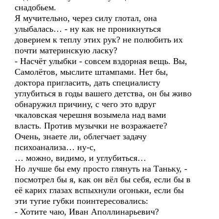
снадобьем.
Я мучительно, через силу глотал, она
улыбалась… - ну как не проникнуться
доверием к теплу этих рук? не полюбить их
почти материнскую ласку?
- Насчёт улыбки - совсем вздорная вещь. Вы,
Самолётов, мыслите штампами. Нет бы,
доктора пригласить, дать специалисту
углубиться в годы вашего детства, он бы живо
обнаружил причину, с чего это вдруг
чкаловская черешня возымела над вами
власть. Против музычки не возражаете?
Очень, знаете ли, облегчает задачу
психоанализа… ну-с,
… можно, видимо, и углубиться…
Но лучше бы ему просто глянуть на Таньку, -
посмотрел бы я, как он вёл бы себя, если бы в
её карих глазах вспыхнули огоньки, если бы
эти тугие губки поинтересовались:
- Хотите чаю, Иван Аполлинарьевич?