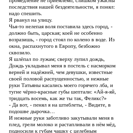
промедление не приемлемо, слишком ужасны
последствия нашей бездеятельности, я понял:
надо спешить.
Я рванул на улицу.
Чья-то нелепая воля поставила здесь город, -
должно быть, царская; коей не особенно
возразишь, - город стоял по колено в воде. Из
окна, распахнутого в Европу, безбожно
сквозило.
Я шлёпал по лужам; сверху лупил дождь,
Дождь укладывал меня в постель с насморком
верней и надёжней, чем девушки, известные
своей половой распущенностью, и нежные
руки Татьяны касались моего горячего лба, и
тугие чёрно-красные губы шептали: «Ай-я-яй,
тридцать восемь, как же ты так, Феликс?»
- Да вот, - пенял я на штиблеты, - Видите, в
подошве дырочка…
И нежные руки заботливо закутывали меня в
плед, грели молоко и растапливали в нём мёд,
подносили к губам чашку с целебным