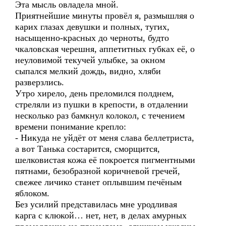
Эта мысль овладела мной.
Приятнейшие минуты провёл я, размышляя о
карих глазах девушки и полных, тугих,
насыщенно-красных до черноты, будто
чкаловская черешня, аппетитных губках её, о
неуловимой текучей улыбке, за окном
сыпался мелкий дождь, видно, хляби
разверзлись.
Утро хирело, день преломился полднем,
стреляли из пушки в крепости, в отдалении
несколько раз бамкнул колокол, с течением
времени понимание крепло:
- Никуда не уйдёт от меня слава беллетриста,
а вот Танька состарится, сморщится,
шелковистая кожа её покроется пигментными
пятнами, безобразной коричневой гречей,
свежее личико станет оплывшим печёным
яблоком.
Без усилий представилась мне уродливая
карга с клюкой… нет, нет, в делах амурных