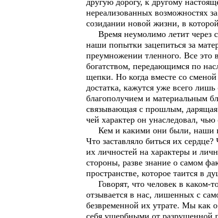
другую дорогу, к другому настоя
нереализованных возможностях за 
созидании новой жизни, в которой
Время неумолимо летит через сто
наши попытки зацепиться за матер
преумножении тленного. Все это 
богатством, передающимся по насл
щепки. Но когда вместе со сменой
достатка, кажутся уже всего лишь
благополучием и материальным бл
связывающая с прошлым, дарящая о
чей характер он унаследовал, чь
Кем и какими они были, наши пре
Что заставляло биться их сердце?
их личностей на характеры и лич
стороны, разве знание о самом ф
пространстве, которое таится в ду
Говорят, что человек в каком-то 
отзывается в нас, лишенных с сам
безвременной их утрате. Мы как о
себя ущербными от разрушенной г