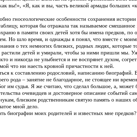
 как вы!», «Я, как и вы, часть великой армады больших «
но гносеологические особенности сохранения истории 
таблицу, которая бы отражала так называемое смешанное
охраню в памяти своих детей хотя бы имена предков, по
м. Но шло время, и однажды я понял, что вместе с моим
нания о тех немногих близких, родных людях, которые т
 растили детей и умирали, чтобы за ними пришли мы. У
икто и никогда не улыбнется и не воспрянет духом, согр
амой что ни наесть кровной причастности к ней.
я к составлению родословий, написанию биографий. Во
его рода – занятие не благодарное, не стоящее ни време
г им судья. Я же считаю, что сделал большое, а, может 
етельства очевидцев и достоверное описание событий са
внукам, близким родственникам святую память о наших о
чатое мной дело.
 биографии моих родителей и известных мне предков?