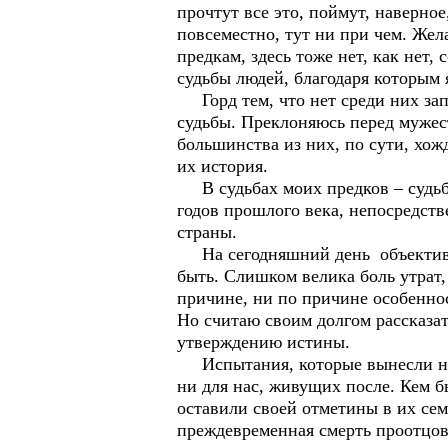
прочтут все это, поймут, наверно
повсеместно, тут ни при чем. Жел
предкам, здесь тоже нет, как нет,
судьбы людей, благодаря которым 
Горд тем, что нет среди них зап
судьбы. Преклоняюсь перед мужес
большинства из них, по сути, хож
их история.
В судьбах моих предков – судьбы
годов прошлого века, непосредстве
страны.
На сегодняшний день объективног
быть. Слишком велика боль утрат
причине, ни по причине особеннос
Но считаю своим долгом рассказат
утверждению истины.
Испытания, которые вынесли наш
ни для нас, живущих после. Кем б
оставили своей отметины в их сем
преждевременная смерть проотцов 