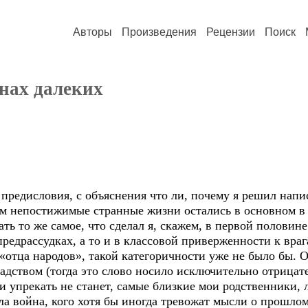
Авторы
Произведения
Рецензии
Поиск
нах далеких
редисловия, с объяснения что ли, почему я решил напис
ом непостижимые странные жизни остались в основном 
 то же самое, что сделал я, скажем, в первой половине
редрассудках, а то и в классовой приверженности к враг
 «отца народов», такой категоричности уже не было бы. О
адством (тогда это слово носило исключительно отрицат
ни упрекать не станет, самые близкие мои родственники, 
ла война, кого хотя бы иногда тревожат мысли о прошлом