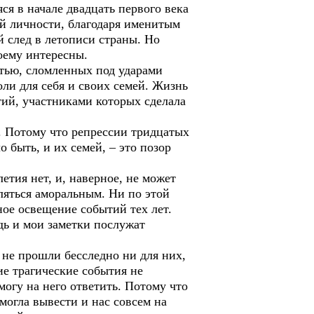
ся в начале двадцать первого века
ой личности, благодаря именитым
й след в летописи страны. Но
воему интересны.
тью, сломленных под ударами
ли для себя и своих семей. Жизнь
тий, участниками которых сделала
. Потому что репрессии тридцатых
 быть, и их семей, – это позор
тия нет, и, наверное, не может
ляться аморальным. Ни по этой
ное освещение событий тех лет.
удь и мои заметки послужат
не прошли бесследно ни для них,
ие трагические события не
могу на него ответить. Потому что
могла вывести и нас совсем на