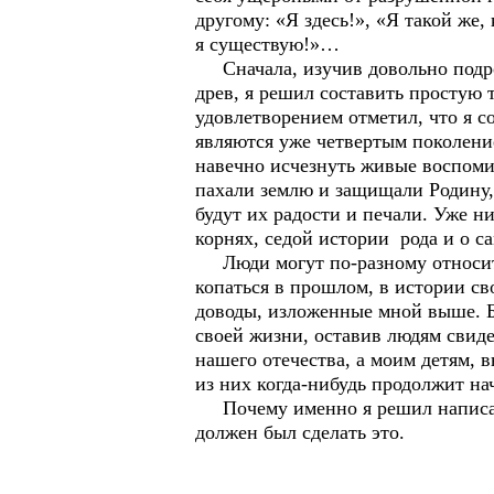
другому: «Я здесь!», «Я такой же,
я существую!»…
Сначала, изучив довольно подроб
древ, я решил составить простую 
удовлетворением отметил, что я с
являются уже четвертым поколение
навечно исчезнуть живые воспоми
пахали землю и защищали Родину,
будут их радости и печали. Уже н
корнях, седой истории рода и о с
Люди могут по-разному относитьс
копаться в прошлом, в истории сво
доводы, изложенные мной выше. Бо
своей жизни, оставив людям свид
нашего отечества, а моим детям, 
из них когда-нибудь продолжит на
Почему именно я решил написать
должен был сделать это.