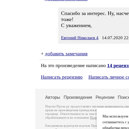
Спасибо за интерес. Ну, насче
тоже!
С уважением,
Евгений Николаев 4
14.07.2020 22
+
добавить замечания
На это произведение написано
14 рецен
Написать рецензию
Написать личное 
Авторы
Произведения
Рецензии
Поис
Портал Проза.ру предоставляет авторам возможность св
права на произведения принадлежат авторам и охраняют
странице. Ответственность за тексты произведений авто
Мы используем ф
обрабатываются на основании
Политики обработки перс
соглашаетесь с 
Ежедневная аудитория портала Проза.ру – порядка 100 
обработки перс