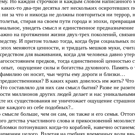
щему. Но каждой строчкой и каждым словом написанного 
каких-то два-три десятка лет нескольких осиротевших п
 ни за что и никогда не должны повториться ни террор, 
летья, стирая на своем пути города и эпохи, превращая
иальное, увидеть смысл и единственное предназначение 
важно на протяжении жизни двух-трех поколений, связа
едству. И притом только тогда, когда бури социальных п
 эпох меняются ценности, и тридцать мешков муки, счит
 средством для выживания, когда для человека давно утер
агосостоянием предков, тогда единственной ценностью с
пыт, ощущение силы и богатства духовного. Память о те
ю фамилию он носит, чьи черты ему дороги и близки…
дшественники? В каких краях довелось им жить? Что т
 Что составляло для них сам смысл бытия? Разве не разит
ности миллионов других людей делает и нас уникальным
акте их существования не уничтожает ощущение страшног
ше каждого из себе подобных?..
смысле больше, чем он сам, он также и его семья. Оттог
ого детства участливого слова и прикосновений мозолис
бломки потонувших когда-то кораблей, навечно останемс
армонии целого. Взлетая на гребнях временных волн ввы