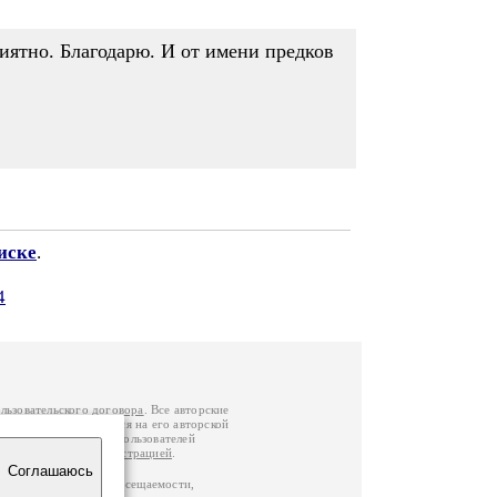
приятно. Благодарю. И от имени предков
иске
.
4
льзовательского договора
. Все авторские
у вы можете обратиться на его авторской
й Федерации
. Данные пользователей
е
и
связаться с администрацией
.
Соглашаюсь
по данным счетчика посещаемости,