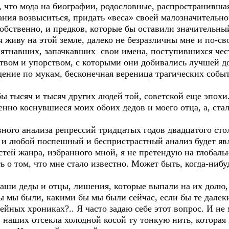
е, что мода на биографии, родословные, распространившая
ания возвыситься, придать «веса» своей малозначительн
 собственно, и предков, которые бы оставили значительны
я живу на этой земле, далеко не безразличны мне и по-с
ятнавших, запачкавших свои имена, поступившихся чес
твом и упорством, с которыми они добивались лучшей до
дение по мукам, бесконечная вереница трагических собы
 тысяч и тысяч других людей той, советской еще эпохи
нно коснувшиеся моих обоих дедов и моего отца, а, стало
о анализа репрессий тридцатых годов двадцатого столе
, и любой поспешный и беспристрастный анализ будет яв
тей жанра, избранного мной, я не претендую на глобаль
ь о том, что мне стало известно. Может быть, когда-ниб
и деды и отцы, лишения, которые выпали на их долю, 
ы мы были, какими бы мы были сейчас, если бы те далек
ейных хрониках?.. Я часто задаю себе этот вопрос. И не 
наших отсекла холодной косой ту тонкую нить, которая 