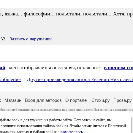
т, языка... философии... польстили, польстили... Хотя, 
:32
Заявить о нарушении
зий
, здесь отображается последняя, остальные -
в полном сп
сообщение
Другие произведения автора Евгений Николаев 
к
Магазин
Вход для авторов
О портале
Стихи.ру
Проза.ру
ободной публикации своих литературных произведений в сети Интернет на основании
по
ся
законом
. Перепечатка произведений возможна только с согласия его автора, к котором
ры несут самостоятельно на основании
правил публикации
и
законодательства Российско
айлы cookie для улучшения работы сайта. Оставаясь на сайте, вы
ональных данных
. Вы также можете посмотреть более подробную
информацию о портал
условиями использования файлов cookies. Чтобы ознакомиться с Политикой
тысяч посетителей, которые в общей сумме просматривают более полумиллиона страниц 
ональных данных и файлов cookie,
нажмите здесь
.