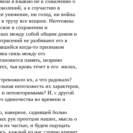
мной я взываю не к сожалению о
околений, а к соучастию в
ни унижение, ни голод, ни война.
 в труху все вещное. Ничтожны
свое в сохранении и
нных между собой общим домом и
отрясений не разбивают его в
авшейся когда-то признаком
яна связь между его
тановится память, незримо
х, чья кровь течет в его жилах,
ревожило их, а что радовало?
ельная непохожесть их характеров,
и и неповторимыми? И, с другой
о одиночества во времени и
о, наверное, саднящей болью
тых рук проотцов наших, мысль о
я их частью, и будем ощущать
сь, каждый из нас словно кричит