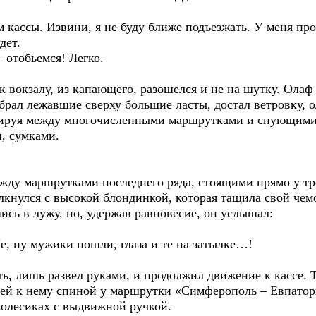
ам кассы. Извини, я не буду ближе подъезжать. У меня п
дет.
 отобьемся! Легко.
к вокзалу, из капающего, разошелся и не на шутку. Ола
убрал лежавшие сверху большие ласты, достал ветровку,
вируя между многочисленными маршрутками и снующими 
, сумками.
ежду маршрутками последнего ряда, стоящими прямо у тр
лкнулся с высокой блондинкой, которая тащила свой чем
ись в лужу, но, удержав равновесие, он услышал:
е, ну мужики пошли, глаза и те на затылке…!
ть, лишь развел руками, и продолжил движение к кассе. 
й к нему спиной у маршрутки «Симферополь – Евпатори
олесиках с выдвижной ручкой.