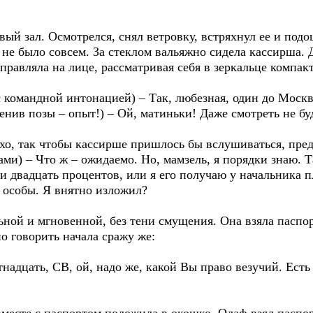
вый зал. Осмотрелся, снял ветровку, встряхнул ее и под
 не было совсем. За стеклом вальяжно сидела кассирша. 
правляла на лице, рассматривая себя в зеркальце компак
с командной интонацией) – Так, любезная, один до Москв
енив позы – опыт!) – Ой, матиньки! Даже смотреть не буд
тихо, так чтобы кассирше пришлось бы вслушиваться, пр
ми) – Что ж – ожидаемо. Но, мамзель, я порядки знаю. Та
 и двадцать процентов, или я его получаю у начальника п
 особы. Я внятно изложил?
ной и мгновенной, без тени смущения. Она взяла паспо
но говорить начала сражу же:
тнадцать, СВ, ой, надо же, какой Вы право везучий. Есть