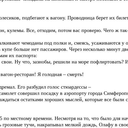
олесиков, подбегают к вагону. Проводница берет их биле
он, кулемы. Все, отходим, потом вас проверю. Чего ж так
талкивают чемоданы под полки и, смеясь, усаживаются у 
в купе больше нет пассажиров. Через несколько минут дв
мам их паспорта:
вои. Ну что, зазнобы, решили на море пофлиртовать? И 
вагон-ресторан! Я голодная – смерть!
адремал. Его разбудил голос стюардессы –
самолет совершил посадку в аэропорту города Симфероп
ждаться остатками хороших мыслей, которые все были с
15 по местному времени. Несмотря на то, что было для н
сь грозовые тучи, накрапывал мелкий дождь, Олафу в сво