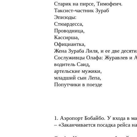
Старик на пирсе, Тимофеич.
Таксист-частник Зураб
Эпизоды:
Стюардесса,
Проводница,
Кассирша,
Официантка,
Жена Зураба Лиля, и ее две десят
Сослуживцы Олафа: Журавлев и А
водитель Саид,
артельские мужики,
младший сын Лепа,
Попутчики в поезде
1. Аэропорт Бобайбо. У входа в м
– «Заканчивается посадка рейса н