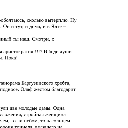
проболтаюсь, сколько вытерплю. Ну
 Он и тут, и дома, и в Ялте –
енный ты наш. Смотри, с
я аристократия!!!!? В беде души-
и. Пока!
панорама Баргузинского хребта,
 подносе. Олаф жестом благодарит
нули две молодые дамы. Одна
 сложения, стройная женщина
ем, то ли небом, толь солнцем.
орону тоннеля, ведущего на