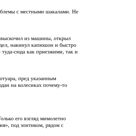
роблемы с местными шакалами. Не
ф выскочил из машины, открыл
 одел, накинул капюшон и быстро
туда-сюда как приезжими, так и
отуара, пред указанным
одан на колесиках почему-то
Только его взгляд мимолетно
я», под зонтиком, рядом с