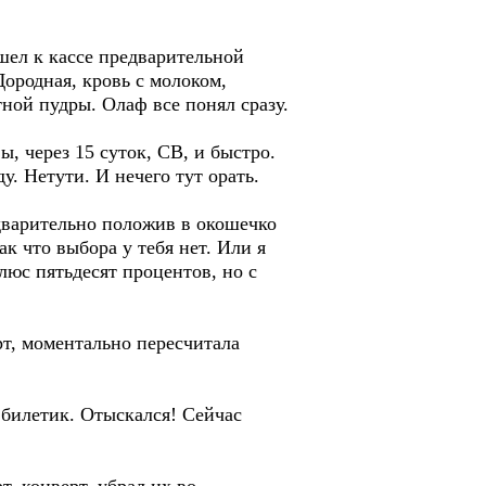
ошел к кассе предварительной
Дородная, кровь с молоком,
тной пудры. Олаф все понял сразу.
ы, через 15 суток, СВ, и быстро.
у. Нетути. И нечего тут орать.
едварительно положив в окошечко
к что выбора у тебя нет. Или я
люс пятьдесят процентов, но с
рт, моментально пересчитала
 билетик. Отыскался! Сейчас