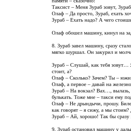
памяти – сказочно!
Таксист – Меня Зураб зовут, Зур
Олаф – Да просто, Зураб, ехать хо
Зураб – Ехать надо? А чего стоиш
Олаф обошел машину, кинул на зад
8. Зураб завел машину, сразу стал
мягко шуршал. Он закурил и молча
Зураб – Слушай, как тебя зовут… Я
стоит, а?
Олаф – Сколько? Зачем? Ты – южны
Олаф, а первое – давай на железн
Зураб – На вокзал? Вах…, вылазь,
булькать. Тоже мне – такси ему п
Олаф – Не дрындычи, прошу. Билет
как говорят – я сижу, а мы стоим?
Зураб – Ай, хорошо! Так бы сразу 
9. Зураб остановил машину у дал