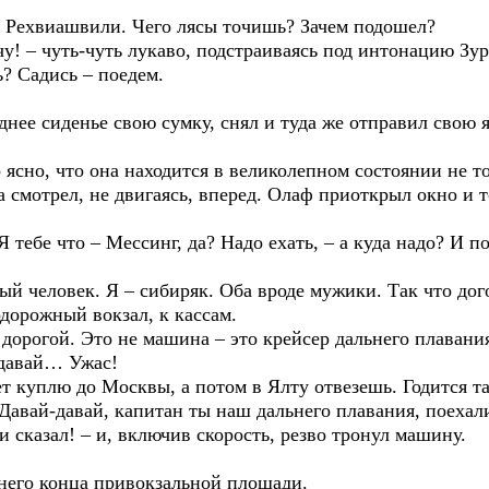
аб Рехвиашвили. Чего лясы точишь? Зачем подошел?
чу! – чуть-чуть лукаво, подстраиваясь под интонацию Зур
ь? Садись – поедем.
нее сиденье свою сумку, снял и туда же отправил свою я
о ясно, что она находится в великолепном состоянии не 
 смотрел, не двигаясь, вперед. Олаф приоткрыл окно и т
 тебе что – Мессинг, да? Надо ехать, – а куда надо? И 
й человек. Я – сибиряк. Оба вроде мужики. Так что дог
одорожный вокзал, к кассам.
 дорогой. Это не машина – это крейсер дальнего плавани
одавай… Ужас!
 куплю до Москвы, а потом в Ялту отвезешь. Годится так
 Давай-давай, капитан ты наш дальнего плавания, поехал
и сказал! – и, включив скорость, резво тронул машину.
ьнего конца привокзальной площади.