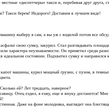
местные «диспетчеры» такси и, перебивая друг друга, с
си? Такси берем! Недорого! Доставим в лучшем виде!
машину выберу я сам, а вы уж с водилой потом все обсу
асфальт свою сумку, закурил. Стал разглядывать площадь.
осили характера неузнаваемости. Он приметил среди раз
в идеальном состоянии. Подхватил сумку и направился к
 капот машины, курил мощный грузин, с пузом, в темных
цвета.
Сколько ей? Лет тридцать, наверное?
авицу. Отец ездил, я езжу, еще и внуку достанется! Мне 
й!
стинная. Даже на фоне молодняка, выглядит она блестяще