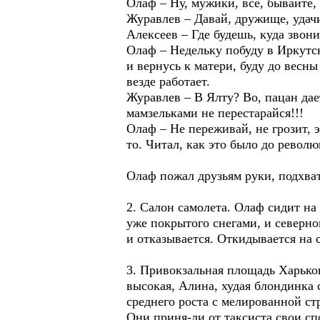
Олаф – Ну, мужики, все, бывайте,
Журавлев – Давай, дружище, удач
Алексеев – Где будешь, куда звони
Олаф – Недельку побуду в Иркутск
и вернусь к матери, буду до весны
везде работает.
Журавлев – В Ялту? Во, пацан дае
мамзельками не перестарайся!!!
Олаф – Не переживай, не грозит, э
то. Читал, как это было до револю
Олаф пожал друзьям руки, подхват
2. Салон самолета. Олаф сидит на
уже покрытого снегами, и северно
и отказывается. Откидывается на с
3. Привокзальная площадь Харько
высокая, Алина, худая блондинка
среднего роста с мелированной ст
Они приня-ли от таксиста свои сп