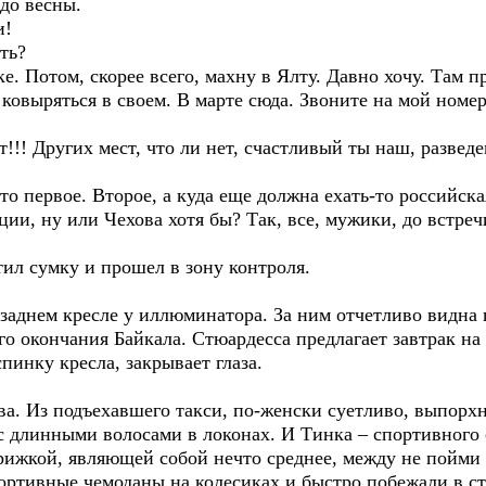
 до весны.
и!
ть?
е. Потом, скорее всего, махну в Ялту. Давно хочу. Там 
 ковыряться в своем. В марте сюда. Звоните на мой номер.
т!!! Других мест, что ли нет, счастливый ты наш, развед
то первое. Второе, а куда еще должна ехать-то российска
ции, ну или Чехова хотя бы? Так, все, мужики, до встреч
ил сумку и прошел в зону контроля.
 заднем кресле у иллюминатора. За ним отчетливо видна 
го окончания Байкала. Стюардесса предлагает завтрак на
пинку кресла, закрывает глаза.
ва. Из подъехавшего такси, по-женски суетливо, выпорх
 с длинными волосами в локонах. И Тинка – спортивного
рижкой, являющей собой нечто среднее, между не пойми ч
ортивные чемоданы на колесиках и быстро побежали в ст