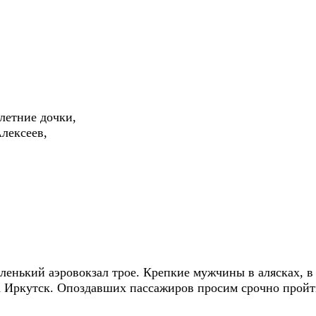
илетние дочки,
лексеев,
аленький аэровокзал трое. Крепкие мужчины в алясках, 
а Иркутск. Опоздавших пассажиров просим срочно пройти