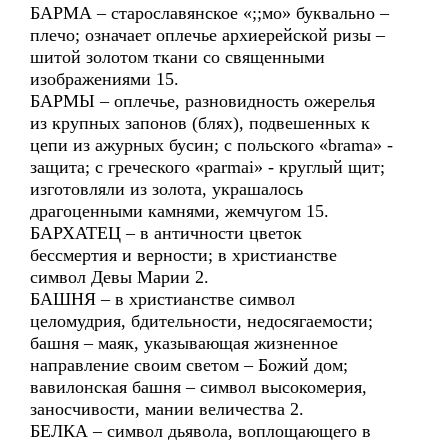
БАРМА – старославянское «;;мо» буквально –
плечо; означает оплечье архиерейской ризы –
шитой золотом ткани со священными
изображениями 15.
БАРМЫ – оплечье, разновидность ожерелья
из крупных запонов (блях), подвешенных к
цепи из ажурных бусин; с польского «brama» -
защита; с греческого «parmai» - круглый щит;
изготовляли из золота, украшалось
драгоценными камнями, жемчугом 15.
БАРХАТЕЦ – в античности цветок
бессмертия и верности; в христианстве
символ Девы Марии 2.
БАШНЯ – в христианстве символ
целомудрия, бдительности, недосягаемости;
башня – маяк, указывающая жизненное
направление своим светом – Божий дом;
вавилонская башня – символ высокомерия,
заносчивости, мании величества 2.
БЕЛКА – символ дьявола, воплощающего в