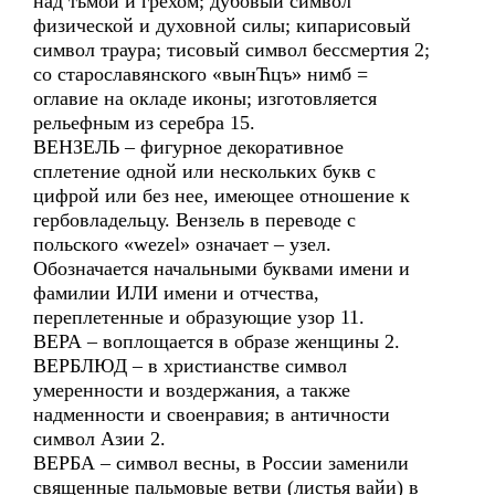
над тьмой и грехом; дубовый символ
физической и духовной силы; кипарисовый
символ траура; тисовый символ бессмертия 2;
со старославянского «вынЋцъ» нимб =
оглавие на окладе иконы; изготовляется
рельефным из серебра 15.
ВЕНЗЕЛЬ – фигурное декоративное
сплетение одной или нескольких букв с
цифрой или без нее, имеющее отношение к
гербовладельцу. Вензель в переводе с
польского «wezel» означает – узел.
Обозначается начальными буквами имени и
фамилии ИЛИ имени и отчества,
переплетенные и образующие узор 11.
ВЕРА – воплощается в образе женщины 2.
ВЕРБЛЮД – в христианстве символ
умеренности и воздержания, а также
надменности и своенравия; в античности
символ Азии 2.
ВЕРБА – символ весны, в России заменили
священные пальмовые ветви (листья вайи) в