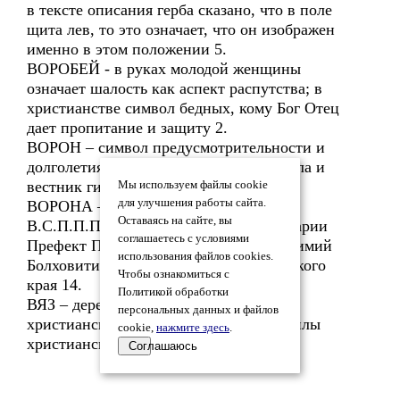
в тексте описания герба сказано, что в поле
щита лев, то это означает, что он изображен
именно в этом положении 5.
ВОРОБЕЙ - в руках молодой женщины
означает шалость как аспект распутства; в
христианстве символ бедных, кому Бог Отец
дает пропитание и защиту 2.
ВОРОН – символ предусмотрительности и
долголетия 1; в христианстве символ зла и
вестник гибели 2.
Мы используем файлы cookie
для улучшения работы сайта.
ВОРОНА – символ одиночества 2.
Оставаясь на сайте, вы
В.С.П.П.П.Е.Б. – Воронежский Семинарии
соглашаетесь с условиями
Префект Павловский Протоиерей Евфимий
использования файлов cookies.
Болховитин первый историк воронежского
Чтобы ознакомиться с
края 14.
Политикой обработки
ВЯЗ – дерево символ величия жизни;
персональных данных и файлов
христианский символ постоянства и силы
cookie,
нажмите здесь
.
христианской веры 2.
Соглашаюсь