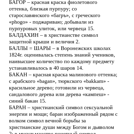
БАГОР – красная краска фиолетового
оттенка, близкая пурпуру; со
старославянского «багръ», с греческого
«phogo» - поджариваю; добывали из
пурпуровых улиток, или червеца 15.
БАЛДАХИН – в христианстве символ
защитной крыши и величия 2.
БАЛЛЫ = ШАРЫ – в Воронежских школах
1824г. оценивалась степень знаний учеников,
наивысшее количество по каждому предмету
устанавливалось в 40 шаров 14.
БАКАН – красная краска малинового оттенка;
с арабского «bagan», тюркского «bakkam» -
красильное дерево; готовили из червеца,
сандалового дерева или дерева «кампеш» -
синий бакан 15.
БАРАН – христианский символ сексуальной
энергии и мощи; баран изображенный рядом с
волком символ вечной борьбы за
христианские души между Богом и дьяволом
2; в мусульманстве почетный символ