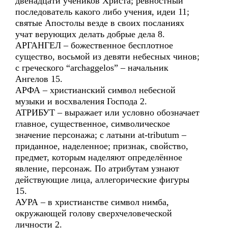
двенадцати учеников Христа; ревностный
последователь какого либо учения, идеи 11;
святые Апостолы везде в своих посланиях
учат верующих делать добрые дела 8.
АРГАНГЕЛ – божественное бесплотное
существо, восьмой из девяти небесных чинов;
с греческого “archaggelos” – начальник
Ангелов 15.
АРФА – христианский символ небесной
музыки и восхваления Господа 2.
АТРИБУТ – выражает или условно обозначает
главное, существенное, символическое
значение персонажа; с латыни at-tributum –
приданное, наделенное; признак, свойство,
предмет, которым наделяют определённое
явление, персонаж. По атрибутам узнают
действующие лица, аллегорические фигуры
15.
АУРА – в христианстве символ нимба,
окружающей голову сверхчеловеческой
личности 2.