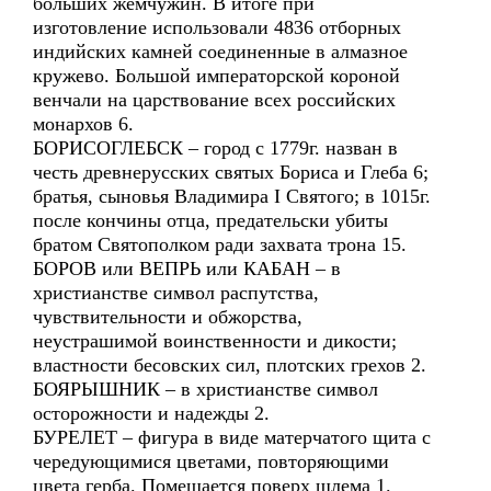
больших жемчужин. В итоге при
изготовление использовали 4836 отборных
индийских камней соединенные в алмазное
кружево. Большой императорской короной
венчали на царствование всех российских
монархов 6.
БОРИСОГЛЕБСК – город с 1779г. назван в
честь древнерусских святых Бориса и Глеба 6;
братья, сыновья Владимира I Святого; в 1015г.
после кончины отца, предательски убиты
братом Святополком ради захвата трона 15.
БОРОВ или ВЕПРЬ или КАБАН – в
христианстве символ распутства,
чувствительности и обжорства,
неустрашимой воинственности и дикости;
властности бесовских сил, плотских грехов 2.
БОЯРЫШНИК – в христианстве символ
осторожности и надежды 2.
БУРЕЛЕТ – фигура в виде матерчатого щита с
чередующимися цветами, повторяющими
цвета герба. Помещается поверх шлема 1.