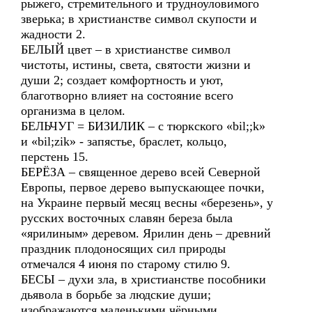
рыжего, стремительного и трудноуловимого
зверька; в христианстве символ скупости и
жадности 2.
БЕЛЫЙ цвет – в христианстве символ
чистоты, истины, света, святости жизни и
души 2; создает комфортность и уют,
благотворно влияет на состояние всего
организма в целом.
БЕЛЬЧУГ = БИЗИЛИК – с тюркского «bil;;k»
и «bil;zik» - запястье, браслет, кольцо,
перстень 15.
БЕРЁЗА – священное дерево всей Северной
Европы, первое дерево выпускающее почки,
на Украине первый месяц весны «березень», у
русских восточных славян береза была
«ярилиным» деревом. Ярилин день – древний
праздник плодоносящих сил природы
отмечался 4 июня по старому стилю 9.
БЕСЫ – духи зла, в христианстве пособники
дьявола в борьбе за людские души;
изображаются маленькими чёрными