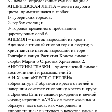
3 - начала, определявшие судьбы наций 2.
АНДРЕЕВСКАЯ ЛЕНТА – лента голубого
цвета, применявшаяся в гербах:
1- губернских городов,
2- гербах столиц и
3- городов временного пребывания
царствующих особ 6.
АНЕМОН – цветок выросший из крови
Адониса античный символ горя и смерти; в
христианстве цветок выросший на горе
Голгофе в канун Распятия Христа символ
скорби Марии о Страстях Христовых 2.
АНЮТИНЫ ГЛАЗКИ – христианский символ
воспоминаний и размышлений 2.
А.Н.Х. или «КРЕСТ С ПЕТЛЁЙ» –
аббревиатура Т образного креста с петлёй в
навершии сочетает символику креста и круга;
в Древнем Египте символ рождения и вечной
жизни; иероглиф «АНХ» означает «жизнь» и
образует часть слов, как «здоровье» и
«процветание»; выступает в качестве ключа к