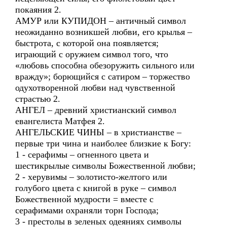
покаяния 2.
АМУР или КУПИДОН – античный символ
неожиданно возникшей любви, его крылья –
быстрота, с которой она появляется;
играющий с оружием символ того, что
«любовь способна обезоружить сильного или
вражду»; борющийся с сатиром – торжество
одухотворенной любви над чувственной
страстью 2.
АНГЕЛ – древний христианский символ
евангелиста Матфея 2.
АНГЕЛЬСКИЕ ЧИНЫ – в христианстве –
первые три чина и наиболее близкие к Богу:
1 - серафимы – огненного цвета и
шестикрылые символы Божественной любви;
2 - херувимы – золотисто-желтого или
голубого цвета с книгой в руке – символ
Божественной мудрости = вместе с
серафимами охраняли торн Господа;
3 - престолы в зеленых одеяниях символы