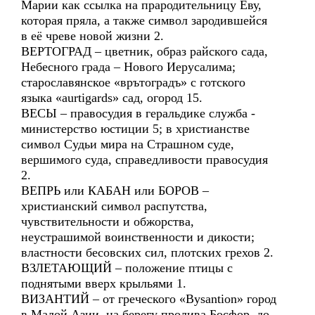
Марии как ссылка на прародительницу Еву,
которая пряла, а также символ зародившейся
в её чреве новой жизни 2.
ВЕРТОГРАД – цветник, образ райского сада,
Небесного града – Нового Иерусалима;
старославянское «врътоградъ» с готского
языка «aurtigards» сад, огород 15.
ВЕСЫ – правосудия в геральдике служба -
министерство юстиции 5; в христианстве
символ Судьи мира на Страшном суде,
вершимого суда, справедливости правосудия
2.
ВЕПРЬ или КАБАН или БОРОВ –
христианский символ распутства,
чувствительности и обжорства,
неустрашимой воинственности и дикости;
властности бесовских сил, плотских грехов 2.
ВЗЛЕТАЮЩИЙ – положение птицы с
поднятыми вверх крыльями 1.
ВИЗАНТИЙ – от греческого «Bysantion» город
в Малой Азии, на берегу пролива Босфор, до