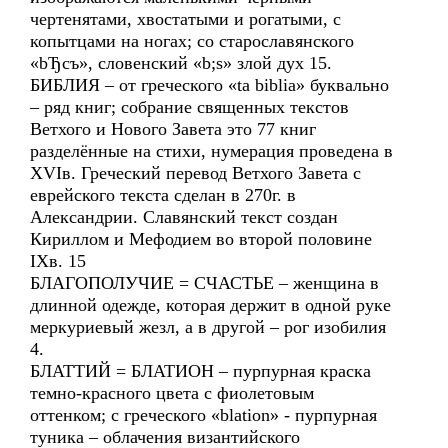
чертенятами, хвостатыми и рогатыми, с
копытцами на ногах; со старославянского
«bЂсъ», словенский «b;s» злой дух 15.
БИБЛИЯ – от греческого «ta biblia» буквально
– ряд книг; собрание священных текстов
Ветхого и Нового Завета это 77 книг
разделённые на стихи, нумерация проведена в
XVIв. Греческий перевод Ветхого Завета с
еврейского текста сделан в 270г. в
Александрии. Славянский текст создан
Кириллом и Мефодием во второй половине
IXв. 15
БЛАГОПОЛУЧИЕ = СЧАСТЬЕ – женщина в
длинной одежде, которая держит в одной руке
меркуриевый жезл, а в другой – рог изобилия
4.
БЛАТТИЙ = БЛАТИОН – пурпурная краска
темно-красного цвета с фиолетовым
оттенком; с греческого «blation» - пурпурная
туника – облачения византийского