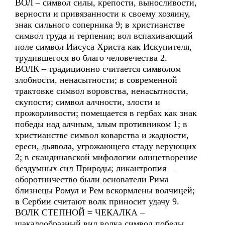
ВОЛ – символ силы, крепости, выносливости,
верности и привязанности к своему хозяину,
знак сильного соперника 9; в христианстве
символ труда и терпения; вол вспахивающий
поле символ Иисуса Христа как Искупителя,
трудившегося во благо человечества 2.
ВОЛК – традиционно считается символом
злобности, ненасытности; в современной
трактовке символ воровства, ненасытности,
скупости; символ алчности, злости и
прожорливости; помещается в гербах как знак
победы над алчным, злым противником 1; в
христианстве символ коварства и жадности,
ереси, дьявола, угрожающего стаду верующих
2; в скандинавской мифологии олицетворение
бездумных сил Природы; ликантропия –
оборотничество были основатели Рима
близнецы Ромул и Рем вскормлены волчицей;
в Сербии считают волк приносит удачу 9.
ВОЛК СТЕПНОЙ = ЧЕКАЛКА –
шакалообразный вид волка символ победы