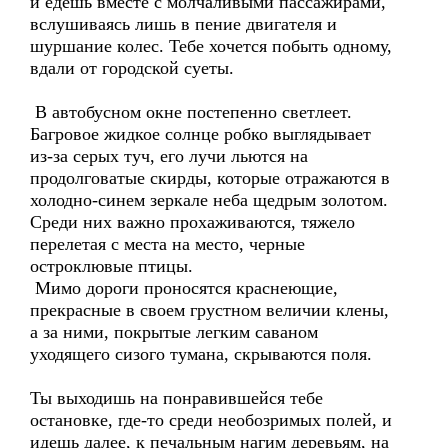
и едешь вместе с молчаливыми пассажирами,
вслушиваясь лишь в пение двигателя и
шуршание колес. Тебе хочется побыть одному,
вдали от городской суеты.
В автобусном окне постепенно светлеет.
Багровое жидкое солнце робко выглядывает
из-за серых туч, его лучи льются на
продолговатые скирды, которые отражаются в
холодно-синем зеркале неба щедрым золотом.
Среди них важно прохаживаются, тяжело
перелетая с места на место, черные
остроклювые птицы.
Мимо дороги проносятся краснеющие,
прекрасные в своем грустном величии клены,
а за ними, покрытые легким саваном
уходящего сизого тумана, скрываются поля.
Ты выходишь на понравившейся тебе
остановке, где-то среди необозримых полей, и
идешь далее, к печальным нагим деревьям, на