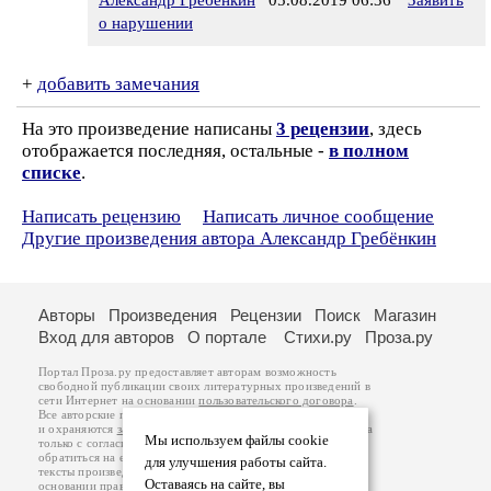
Александр Гребёнкин
05.08.2019 06:36
Заявить
о нарушении
+
добавить замечания
На это произведение написаны
3 рецензии
, здесь
отображается последняя, остальные -
в полном
списке
.
Написать рецензию
Написать личное сообщение
Другие произведения автора Александр Гребёнкин
Авторы
Произведения
Рецензии
Поиск
Магазин
Вход для авторов
О портале
Стихи.ру
Проза.ру
Портал Проза.ру предоставляет авторам возможность
свободной публикации своих литературных произведений в
сети Интернет на основании
пользовательского договора
.
Все авторские права на произведения принадлежат авторам
и охраняются
законом
. Перепечатка произведений возможна
Мы используем файлы cookie
только с согласия его автора, к которому вы можете
обратиться на его авторской странице. Ответственность за
для улучшения работы сайта.
тексты произведений авторы несут самостоятельно на
Оставаясь на сайте, вы
основании
правил публикации
и
законодательства