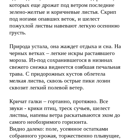
которых еще дрожат под ветром последние
зелено-желтые и коричневые листья. Скрип
под ногами опавших веток, и шелест
пожухлой листвы навевают легкую осеннюю
грусть.
Природа устала, она жаждет отдыха и сна. На
черных ветках – легкие искры растаявшего
мороза. Из-под сохранившегося в низинах
свежего снежка виднеется озябшая печальная
трава. С придорожных кустов облетела
мелкая листва, сквозь острые пики лозин
сквозит легкий полевой ветер.
Кричат галки – гортанно, протяжно. Все
звуки - крики птиц, треск сучьев, шелест
листвы, напевы ветра раскатываются эхом до
самого необозримого горизонта.
Видно далеко: поле, усеянное остатками
собранного урожая, торжественно плывущие,