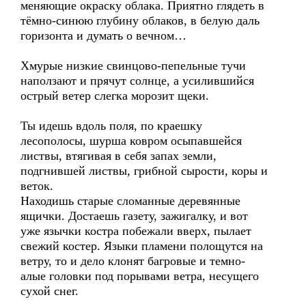
меняющие окраску облака. Приятно глядеть в
тёмно-синюю глубину облаков, в белую даль
горизонта и думать о вечном…
Хмурые низкие свинцово-пепельные тучи
наползают и прячут солнце, а усилившийся
острый ветер слегка морозит щеки.
Ты идешь вдоль поля, по краешку
лесополосы, шурша ковром осыпавшейся
листвы, втягивая в себя запах земли,
подгнившей листвы, грибной сырости, коры и
веток.
Находишь старые сломанные деревянные
ящички. Достаешь газету, зажигалку, и вот
уже язычки костра побежали вверх, пылает
свежий костер. Языки пламени полощутся на
ветру, то и дело клонят багровые и темно-
алые головки под порывами ветра, несущего
сухой снег.