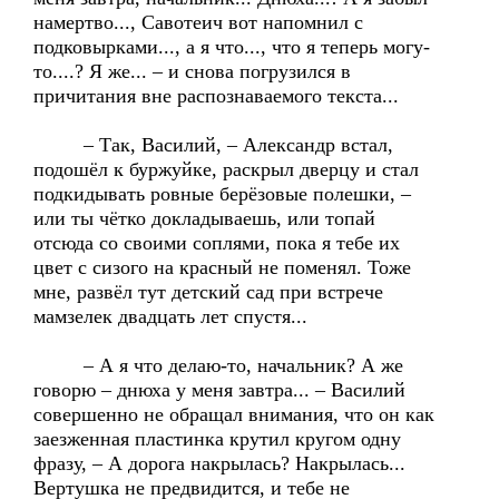
намертво..., Савотеич вот напомнил с
подковырками..., а я что..., что я теперь могу-
то....? Я же... – и снова погрузился в
причитания вне распознаваемого текста...
– Так, Василий, – Александр встал,
подошёл к буржуйке, раскрыл дверцу и стал
подкидывать ровные берёзовые полешки, –
или ты чётко докладываешь, или топай
отсюда со своими соплями, пока я тебе их
цвет с сизого на красный не поменял. Тоже
мне, развёл тут детский сад при встрече
мамзелек двадцать лет спустя...
– А я что делаю-то, начальник? А же
говорю – днюха у меня завтра... – Василий
совершенно не обращал внимания, что он как
заезженная пластинка крутил кругом одну
фразу, – А дорога накрылась? Накрылась...
Вертушка не предвидится, и тебе не