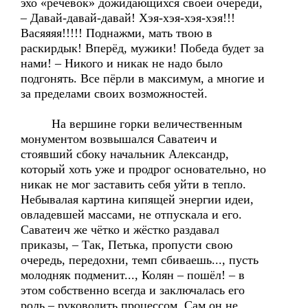
эхо «речёвок» дожидающихся своей очереди,
– Давай-давай-давай! Хэя-хэя-хэя-хэя!!!
Васяяяя!!!!! Поднажми, мать твою в
раскирдык! Вперёд, мужики! Победа будет за
нами! – Никого и никак не надо было
подгонять. Все пёрли в максимум, а многие и
за пределами своих возможностей.
На вершине горки величественным
монументом возвышался Саватеич и
стоявший сбоку начальник Александр,
который хоть уже и продрог основательно, но
никак не мог заставить себя уйти в тепло.
Небывалая картина кипящей энергии идеи,
овладевшей массами, не отпускала и его.
Саватеич же чётко и жёстко раздавал
приказы, – Так, Петька, пропусти свою
очередь, передохни, темп сбиваешь..., пусть
молодняк подменит..., Колян – пошёл! – в
этом собственно всегда и заключалась его
роль – руководить процессом. Сам он не