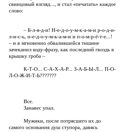
свинцовый взгляд..., и стал «печатать» каждое
слово:
– Б-л-я-д-и! Н-е-д-о-у-м-к-а-м-и р-о-д-и-
л-и-с-ь, н-е-д-о-у-м-к-а-м-и и п-о-м-р-ё-т-е...!
– и в мгновенно обвалившейся тишине
зачеканил коду-фразу, как последний гвоздь в
крышку гроба –
К-Т-О... С-А-Х-А-Р... З-А-Б-Ы-Л... П-О-
Л-О-Ж-И-Т-Ь???????
Все.
Занавес упал.
Мужики, после потрясшего их до
самого основания душ ступора, давясь