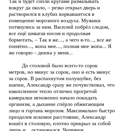
Так и будет сопли кругами размазывать
вокруг да около, – резко открыл дверь и
растворился в клубах ворвавшегося в
помещение морозного воздуха. Мужики
потянулись за ним. Василий побрёл следом,
все ещё шмыгая носом и продолжая
бормотать, – Так я же..., а чего я-то..., все же
понятно..., жопа мне..., полная мне жопа... Я
же говорю – днюха у меня...
До столовой было всего-то сорок
метров, но минус за сорок, оно и есть минус
за сорок. В распахнутом полушубке, без
шапки, Александр сразу же почувствовал, что
накопленное тепло отлично прогретой
камералки мгновенно начало покидать
организм, а дыхание спёрло обжигающим
лицо и гортань морозом. Максимально быстро
преодолев искомое расстояние, Александр
вошёл в столовую, плотно прикрыл за собой
дверь и... остановился. Червячок