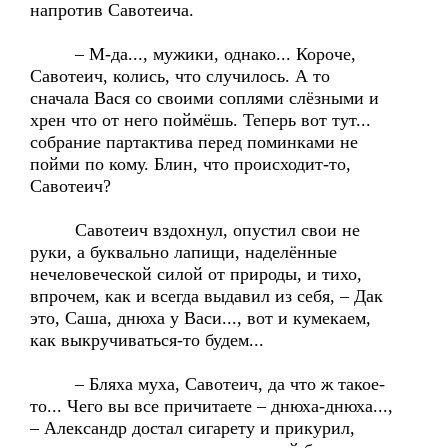
напротив Савотеича.
– М-да..., мужики, однако... Короче,
Савотеич, колись, что случилось. А то
сначала Вася со своими соплями слёзными и
хрен что от него поймёшь. Теперь вот тут...
собрание партактива перед поминками не
пойми по кому. Блин, что происходит-то,
Савотеич?
Савотеич вздохнул, опустил свои не
руки, а буквально лапищи, наделённые
нечеловеческой силой от природы, и тихо,
впрочем, как и всегда выдавил из себя, – Дак
это, Саша, днюха у Васи..., вот и кумекаем,
как выкручиваться-то будем...
– Бляха муха, Савотеич, да что ж такое-
то... Чего вы все причитаете – днюха-днюха...,
– Александр достал сигарету и прикурил,