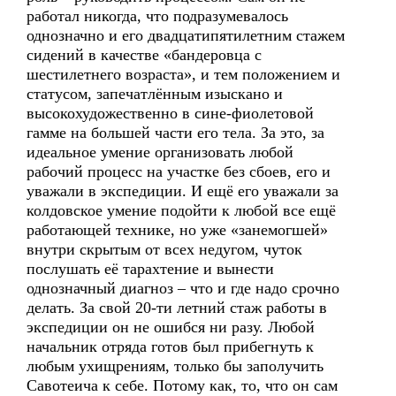
работал никогда, что подразумевалось
однозначно и его двадцатипятилетним стажем
сидений в качестве «бандеровца с
шестилетнего возраста», и тем положением и
статусом, запечатлённым изыскано и
высокохудожественно в сине-фиолетовой
гамме на большей части его тела. За это, за
идеальное умение организовать любой
рабочий процесс на участке без сбоев, его и
уважали в экспедиции. И ещё его уважали за
колдовское умение подойти к любой все ещё
работающей технике, но уже «занемогшей»
внутри скрытым от всех недугом, чуток
послушать её тарахтение и вынести
однозначный диагноз – что и где надо срочно
делать. За свой 20-ти летний стаж работы в
экспедиции он не ошибся ни разу. Любой
начальник отряда готов был прибегнуть к
любым ухищрениям, только бы заполучить
Савотеича к себе. Потому как, то, что он сам