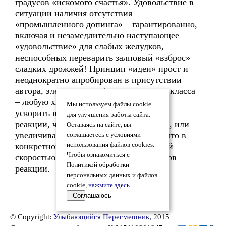
градусов «искомого счастья». Удовольствие в
ситуации наличия отсутствия
«промышленного допинга» – гарантированно,
включая и незамедлительно наступающее
«удовольствие» для слабых желудков,
неспособных переварить залповый «взброс»
сладких дрожжей! Принцип «идеи» прост и
неоднократно апробирован в присутствии
автора, элементарная физика восьмого класса
– любую химическую реакцию можно
Мы используем файлы cookie
ускорить в разы повышая температуру
для улучшения работы сайта.
реакции, что в случае браги запрещено, или
Оставаясь на сайте, вы
увеличивая «площадь реагирования», что в
соглашаетесь с условиями
конкретном случае достигается высокой
использования файлов cookies.
Чтобы ознакомиться с
скоростью перемешивания ингредиентов
Политикой обработки
реакции.
персональных данных и файлов
cookie,
нажмите здесь
.
Соглашаюсь
© Copyright:
Улыбающийся Пересмешник
, 2015