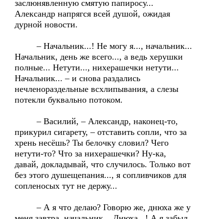
заслюнявленную смятую папиросу...
Александр напрягся всей душой, ожидая
дурной новости.
– Начальник...! Не могу я..., начальник...
Начальник, день же всего..., а ведь херушки
полные... Нетути..., нихерашечки нетути...
Начальник... – и снова раздались
нечленораздельные всхлипывания, а слезы
потекли буквально потоком.
– Василий, – Александр, наконец-то,
прикурил сигарету, – отставить сопли, что за
хрень несёшь? Ты белочку словил? Чего
нетути-то? Что за нихерашечки? Ну-ка,
давай, докладывай, что случилось. Только вот
без этого душещепания..., я сопливчиков для
сопленосых тут не держу...
– А я что делаю? Говорю же, днюха же у
меня завтра, начальник... Днюха...! А я забыл