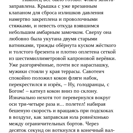
заправлена. Крышка с уже врезанным
клапаном для сброса излишков давления
намертво закреплена и проволочными
стяжками, и невесть откуда взявшимся
небольшим амбарным замочком. Сверху она
любовно была укутана двумя старыми
ватниками, трижды обёрнута куском жёсткого
и толстого брезента и плотно оплетена сеткой
из шестимиллиметровой капроновой верёвки.
Уже разгорячённые, почти все нараспашку,
мужики стояли у края террасы. Савотеич
спокойно положил кокон фляги набок,
перекрестился и изрёк, – Ну, голодранцы, с
Богом! – катнул кокон вниз по склону.
Изначально нехотя тот перевернулся вокруг
оси три-четыре раза и... полетел! набирая
бешеную скорость и вращаясь при подскоках
в воздухе, как заправская юла ровнёхонько
между ограничительных бортов. Через
десяток секунд он воткнулся в конечный вал-