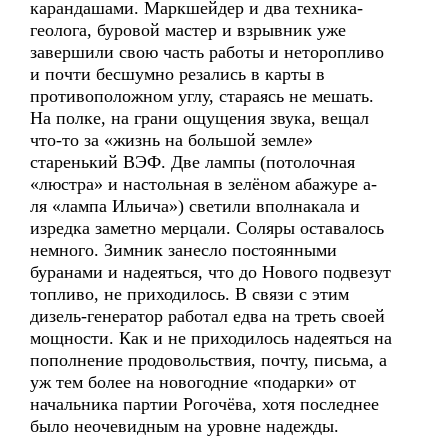
карандашами. Маркшейдер и два техника-
геолога, буровой мастер и взрывник уже
завершили свою часть работы и неторопливо
и почти бесшумно резались в карты в
противоположном углу, стараясь не мешать.
На полке, на грани ощущения звука, вещал
что-то за «жизнь на большой земле»
старенький ВЭФ. Две лампы (потолочная
«люстра» и настольная в зелёном абажуре а-
ля «лампа Ильича») светили вполнакала и
изредка заметно мерцали. Соляры оставалось
немного. Зимник занесло постоянными
буранами и надеяться, что до Нового подвезут
топливо, не приходилось. В связи с этим
дизель-генератор работал едва на треть своей
мощности. Как и не приходилось надеяться на
пополнение продовольствия, почту, письма, а
уж тем более на новогодние «подарки» от
начальника партии Рогочёва, хотя последнее
было неочевидным на уровне надежды.