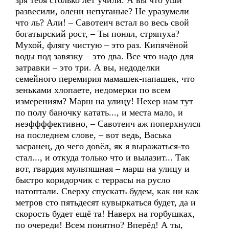
зря тебя столько лет учили. А вы что уши
развесили, олени непуганые? Не уразумели
что ль? Али! – Савотеич встал во весь свой
богатырский рост, – Ты понял, стряпуха?
Мухой, флягу чистую – это раз. Кипячёной
воды под завязку – это два. Все что надо для
затравки – это три. А вы, недоделки
семейного перемирия мамашек-папашек, что
зеньками хлопаете, недомерки по всем
измерениям? Марш на улицу! Нехер нам тут
по полу баночку катать..., и места мало, и
неэффффективно, – Савотеич аж поперхнулся
на последнем слове, – вот ведь, Васька
засранец, до чего довёл, як я выражаться-то
стал..., и откуда только что и вылазит... Так
вот, гвардия мультяшная – марш на улицу и
быстро коридорчик с террасы на русло
натоптали. Сверху спускать будем, как ни как
метров сто пятьдесят кувыркаться будет, да и
скорость будет ещё та! Наверх на горбушках,
по очереди! Всем понятно? Вперёд! А ты,