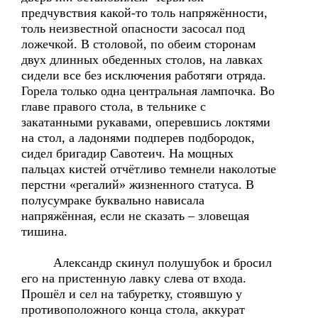
предчувствия какой-то толь напряжённости,
толь неизвестной опасности засосал под
ложечкой. В столовой, по обеим сторонам
двух длинных обеденных столов, на лавках
сидели все без исключения работяги отряда.
Горела только одна центральная лампочка. Во
главе правого стола, в тельнике с
закатанными рукавами, оперевшись локтями
на стол, а ладонями подперев подбородок,
сидел бригадир Савотеич. На мощных
пальцах кистей отчётливо темнели наколотые
перстни «регалий» жизненного статуса. В
полусумраке буквально нависала
напряжённая, если не сказать – зловещая
тишина.
Александр скинул полушубок и бросил
его на пристенную лавку слева от входа.
Прошёл и сел на табуретку, стоявшую у
противоположного конца стола, аккурат