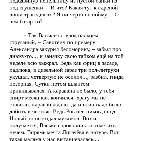
пододвинув пепельницу из пустой банки из
под сгущёнки, – И что? Какая тут к едрёной
воши трагедия-то? Я ни черта не пойму... О
чем базар-то?
– Так Васька-то, урод пальцем
струганый, – Савотеич по примеру
Александра закурил беломорину, – забыл про
днюху-то..., и заначку свою тайком ещё на той
неделе всю выжрал. Ведь как фриц в засаде,
падлюка, в дизельной зараз три пол-литрухи
укушал, четвертую не осилил..., разбил, гнида
позорная. Сутки потом шлангом
прикидывался. А каравана не было, у тебя
спирт месяц как кончился. Брагу мы не
ставили, караван ждали, да и план надо было
добить в честняг. Ведь Рогачёв никогда под
Новый-то не кидал мужиков. Вот и
получается, Ваське сороковник, а отметить
нечем. Впрямь мечта Лигачёва в натуре. Вот
такая мадама у нас вытанцевалась...,