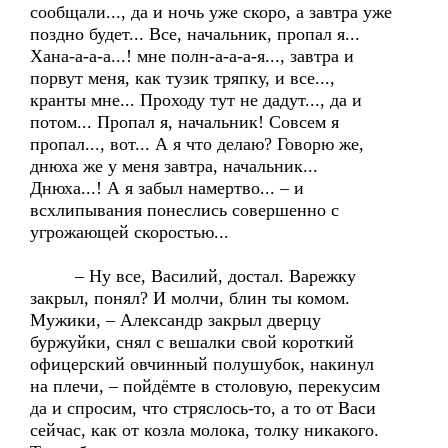
сообщали..., да и ночь уже скоро, а завтра уже
поздно будет... Все, начальник, пропал я...
Хана-а-а-а...! мне полн-а-а-а-я..., завтра и
порвут меня, как тузик тряпку, и все...,
кранты мне... Проходу тут не дадут..., да и
потом... Пропал я, начальник! Совсем я
пропал..., вот... А я что делаю? Говорю же,
днюха же у меня завтра, начальник...
Днюха...! А я забыл намертво... – и
всхлипывания понеслись совершенно с
угрожающей скоростью...
– Ну все, Василий, достал. Варежку
закрыл, понял? И молчи, блин ты комом.
Мужики, – Александр закрыл дверцу
буржуйки, снял с вешалки свой короткий
офицерский овчинный полушубок, накинул
на плечи, – пойдёмте в столовую, перекусим
да и спросим, что стряслось-то, а то от Васи
сейчас, как от козла молока, толку никакого.