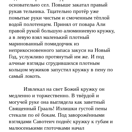
основательно сел. Повыше закатал правый
рукав тельника. Тщательно протёр уже
помытые руки чистым и смоченным тёплой
водой полотенцем. Принял от повара Али
правой рукой большую алюминиевую кружку,
а в левую взял маленький плотный
маринованный помидорчик из
неприкосновенного запаса закуси на Новый
Год, услужливо протянутый им же. И под
алчные взгляды сгрудившихся плотным
кольцом мужиков запустил кружку в пену по
самый локоть.
Извлекал на свет Божий кружку он
медленно и торжественно. В твёрдой и
могучей руке она выглядела как заветный
Священный Грааль! Излишки густой пены
стекали по её бокам. Под заворожёнными
взглядами Савотеич поднёс кружку к губам и
малюсенькими глоточками начал