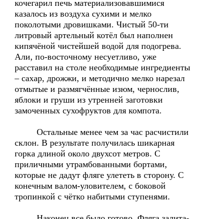
кочегарил печь материализовавшимися
казалось из воздуха сухими и мелко
поколотыми дровишками. Чистый 50-ти
литровый артельный котёл был наполнен
кипячёной чистейшей водой для подогрева.
Али, по-восточному несуетливо, уже
расставил на столе необходимые ингредиенты
– сахар, дрожжи, и методично мелко нарезал
отмытые и размягчённые изюм, чернослив,
яблоки и груши из утренней заготовки
замоченных сухофруктов для компота.
Остальные менее чем за час расчистили
склон. В результате получилась шикарная
горка длиной около двухсот метров. С
приличными утрамбованными бортами,
которые не дадут фляге улететь в сторону. С
конечным валом-уловителем, с боковой
тропинкой с чётко набитыми ступенями.
Наконец все было готово. Фляга залита-