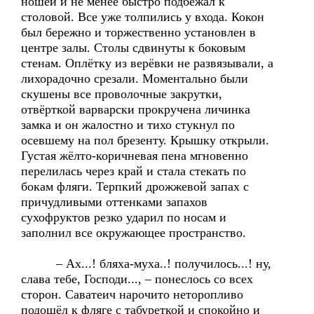
ношей и не менее быстро подбежал к
столовой. Все уже толпились у входа. Кокон
был бережно и торжественно установлен в
центре залы. Столы сдвинуты к боковым
стенам. Оплётку из верёвки не развязывали, а
лихорадочно срезали. Моментально были
скушены все проволочные закрутки,
отвёрткой варварски прокручена личинка
замка и он жалостно и тихо стукнул по
осевшему на пол брезенту. Крышку открыли.
Густая жёлто-коричневая пена мгновенно
перелилась через край и стала стекать по
бокам фляги. Терпкий дрожжевой запах с
причудливыми оттенками запахов
сухофруктов резко ударил по носам и
заполнил все окружающее пространство.
– Ах...! бляха-муха..! получилось...! ну,
слава тебе, Господи..., – понеслось со всех
сторон. Саватеич нарочито неторопливо
подошёл к фляге с табуреткой и спокойно и