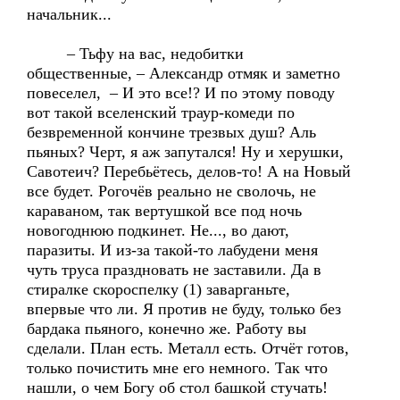
начальник...
– Тьфу на вас, недобитки
общественные, – Александр отмяк и заметно
повеселел, – И это все!? И по этому поводу
вот такой вселенский траур-комеди по
безвременной кончине трезвых душ? Аль
пьяных? Черт, я аж запутался! Ну и херушки,
Савотеич? Перебьётесь, делов-то! А на Новый
все будет. Рогочёв реально не сволочь, не
караваном, так вертушкой все под ночь
новогоднюю подкинет. Не..., во дают,
паразиты. И из-за такой-то лабудени меня
чуть труса праздновать не заставили. Да в
стиралке скороспелку (1) заварганьте,
впервые что ли. Я против не буду, только без
бардака пьяного, конечно же. Работу вы
сделали. План есть. Металл есть. Отчёт готов,
только почистить мне его немного. Так что
нашли, о чем Богу об стол башкой стучать!