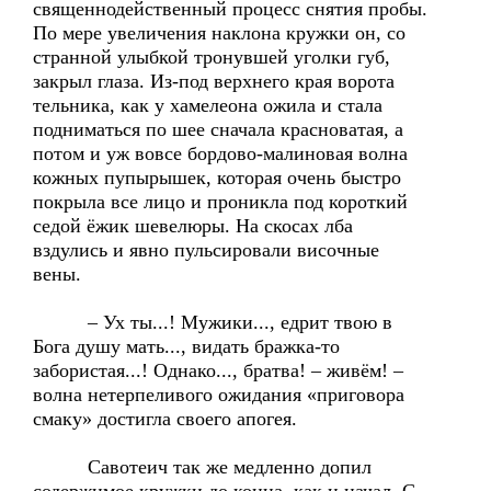
священнодейственный процесс снятия пробы.
По мере увеличения наклона кружки он, со
странной улыбкой тронувшей уголки губ,
закрыл глаза. Из-под верхнего края ворота
тельника, как у хамелеона ожила и стала
подниматься по шее сначала красноватая, а
потом и уж вовсе бордово-малиновая волна
кожных пупырышек, которая очень быстро
покрыла все лицо и проникла под короткий
седой ёжик шевелюры. На скосах лба
вздулись и явно пульсировали височные
вены.
– Ух ты...! Мужики..., едрит твою в
Бога душу мать..., видать бражка-то
забористая...! Однако..., братва! – живём! –
волна нетерпеливого ожидания «приговора
смаку» достигла своего апогея.
Савотеич так же медленно допил