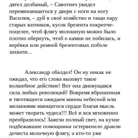
дятел долбаный, – Савотеич увидел
переминающегося у двери с ноги на ногу
Василия, – дуй в своё хозяйство и тащи пару
старых ватников, кусок брезента покрепче-
поцелее, чтоб флягу молошную можно было
плотно обернуть, чтоб о камни не побилась, и
верёвки или ремней брезентовых поболе
захвати...
Александр обалдел! Он ну никак не
ожидал, что его слова вызовут такое
волшебное действие! Вот она движущаяся
сила любых революций! Вовремя вброшенная
в тяготящееся ожидаем манны небесной или
желаниями мающегося сердце благая мысль
может творить чудеса!!! Всё и вся мгновенно
преобразилось! Зажгли полный свет, на кухне
подбежавшие помощники остервенело драили
дочиста молочную флягу, а кто-то уже