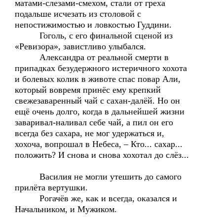
матами-слезами-смехом, стали от греха
подальше исчезать из столовой с
непостижимостью и ловкостью Гуддини.
Гоголь, с его финальной сценой из
«Ревизора», завистливо улыбался.
Александра от реальной смерти в
припадках безудержного истеричного хохота
и болевых колик в животе спас повар Али,
который вовремя принёс ему крепкий
свежезаваренный чай с сахан-далёй. Но он
ещё очень долго, когда в дальнейшей жизни
заваривал-наливал себе чай, а пил он его
всегда без сахара, не мог удержаться и,
хохоча, вопрошал в Небеса, – Кто... сахар...
положить? И снова и снова хохотал до слёз...
Василия не могли утешить до самого
прилёта вертушки.
Рогачёв же, как и всегда, оказался и
Начальником, и Мужиком.