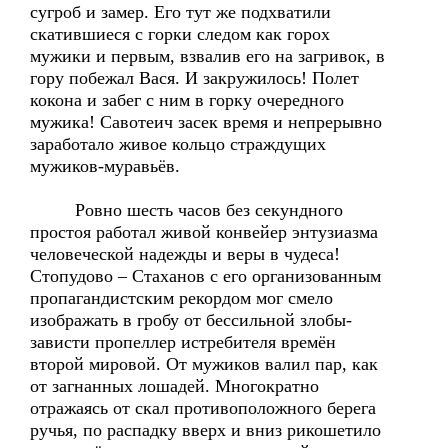
сугроб и замер. Его тут же подхватили
скатившиеся с горки следом как горох
мужики и первым, взвалив его на загривок, в
гору побежал Вася. И закружилось! Полет
кокона и забег с ним в горку очередного
мужика! Савотеич засек время и непрерывно
заработало живое кольцо страждущих
мужиков-муравьёв.
Ровно шесть часов без секундного
простоя работал живой конвейер энтузиазма
человеческой надежды и веры в чудеса!
Стопудово – Стаханов с его организованным
пропагандистским рекордом мог смело
изображать в гробу от бессильной злобы-
зависти пропеллер истребителя времён
второй мировой. От мужиков валил пар, как
от загнанных лошадей. Многократно
отражаясь от скал противоположного берега
ручья, по распадку вверх и вниз рикошетило