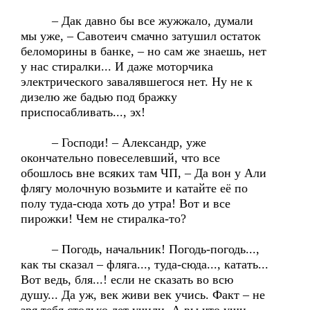
– Дак давно бы все жужжало, думали
мы уже, – Савотеич смачно затушил остаток
беломорины в банке, – но сам же знаешь, нет
у нас стиралки... И даже моторчика
электрического завалявшегося нет. Ну не к
дизелю же бадью под бражку
приспосабливать..., эх!
– Господи! – Александр, уже
окончательно повеселевший, что все
обошлось вне всяких там ЧП, – Да вон у Али
флягу молочную возьмите и катайте её по
полу туда-сюда хоть до утра! Вот и все
пирожки! Чем не стиралка-то?
– Погодь, начальник! Погодь-погодь...,
как ты сказал – фляга..., туда-сюда..., катать...
Вот ведь, бля...! если не сказать во всю
душу... Да уж, век живи век учись. Факт – не