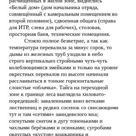
расчищенных в жилой зоне, виднелись
«Белый дом» (дом начальника отряда,
совмещённый с камеральным помещением во
второй половине), сдвоенная общага (справа
для ИТР, слева для рабочих), столовая,
просторная баня, технические помещения.
Стояло полное безветрие, а так как
температура перевалила за минус сорок, то
дымы из железных труб уходили в небо
строго вертикально стройными чуть-чуть
колеблющимися змейками и только на уровне
окрестных перевалов по высоте начинали
расслаиваться в тонкие горизонтальные
слоистые «облачка». Тайга на переходной
зоне к границе леса выглядела хиловато-
поредевшей: заваленными вниз ветками
лиственниц и редких сосенок со свисающими
тут и там «сетями» заиндевелого мха;
согнутыми снегом в дугу тоненькими и
чахлыми берёзками и осинками; сугробами
округлых «кустов» кошкарника и