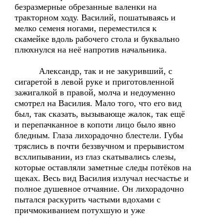
безразмерные обрезанные валенки на
тракторном ходу. Василий, пошатываясь и
мелко семеня ногами, переместился к
скамейке вдоль рабочего стола и буквально
плюхнулся на неё напротив начальника.
Александр, так и не закуривший, с
сигаретой в левой руке и приготовленной
зажигалкой в правой, молча и недоуменно
смотрел на Василия. Мало того, что его вид
был, так сказать, вызывающе жалок, так ещё
и перепачканное в копоти лицо было явно
бледным. Глаза лихорадочно блестели. Губы
тряслись в почти беззвучном и прерывистом
всхлипывании, из глаз скатывались слезы,
которые оставляли заметные следы потёков на
щеках. Весь вид Василия излучал несчастье и
полное душевное отчаяние. Он лихорадочно
пытался раскурить частыми вдохами с
причмокиванием потухшую и уже