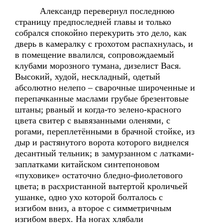
Александр перевернул последнюю
страницу предпоследней главы и только
собрался спокойно перекурить это дело, как
дверь в камералку с грохотом распахнулась, и
в помещение ввалился, сопровождаемый
клубами морозного тумана, дизелист Вася.
Высокий, худой, нескладный, одетый
абсолютно нелепо – сварочные широченные и
перепачканные маслами грубые брезентовые
штаны; рваный и когда-то зелено-красного
цвета свитер с вывязанными оленями, с
рогами, переплетёнными в брачной стойке, из
дыр и растянутого ворота которого виднелся
десантный тельник; в замурзанном с латками-
заплатками китайском синтепоновом
«пуховике» остаточно бледно-фиолетового
цвета; в расхристанной вытертой кроличьей
ушанке, одно ухо которой болталось с
изгибом вниз, а второе с симметричным
изгибом вверх. На ногах хлябали