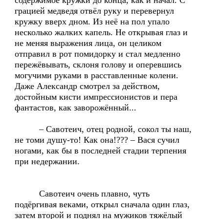
содержимое кружки до конца, как и начал. С
грацией медведя отвёл руку и перевернул
кружку вверх дном. Из неё на пол упало
несколько жалких капель. Не открывая глаз и
не меняя выражения лица, он целиком
отправил в рот помидорку и стал медленно
пережёвывать, склоня голову и оперевшись
могучими руками в расставленные колени.
Даже Александр смотрел за действом,
достойным кисти импрессионистов и пера
фантастов, как заворожённый...
– Савотеич, отец родной, сокол ты наш,
не томи душу-то! Как она!??? – Вася сучил
ногами, как бы в последней стадии терпения
при недержании.
Савотеич очень плавно, чуть
подёргивая веками, открыл сначала один глаз,
затем второй и поднял на мужиков тяжёлый