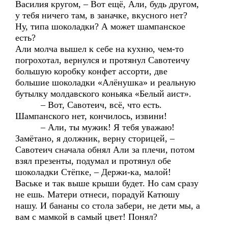
Василия кругом, – Вот ещё, Али, будь другом,
у тебя ничего там, в заначке, вкусного нет?
Ну, типа шоколадки? А может шампанское
есть?
Али молча вышел к себе на кухню, чем-то
погрохотал, вернулся и протянул Савотеичу
большую коробку конфет ассорти, две
большие шоколадки «Алёнушка» и реальную
бутылку молдавского коньяка «Белый аист».
– Вот, Савотеич, всё, что есть.
Шампанского нет, кончилось, извини!
– Али, ты мужик! Я тебя уважаю!
Замётано, я должник, верну сторицей, –
Савотеич сначала обнял Али за плечи, потом
взял презенты, подумал и протянул обе
шоколадки Стёпке, – Держи-ка, малой!
Ваське и так выше крыши будет. Но сам сразу
не ешь. Матери отнеси, порадуй Катюшу
нашу. И бананы со стола забери, не дети мы, а
вам с мамкой в самый цвет! Понял?