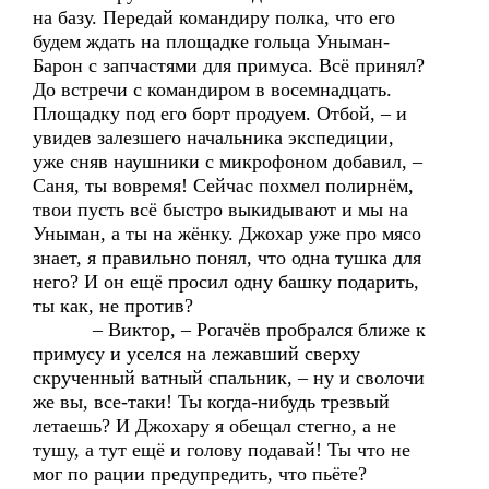
на базу. Передай командиру полка, что его
будем ждать на площадке гольца Уныман-
Барон с запчастями для примуса. Всё принял?
До встречи с командиром в восемнадцать.
Площадку под его борт продуем. Отбой, – и
увидев залезшего начальника экспедиции,
уже сняв наушники с микрофоном добавил, –
Саня, ты вовремя! Сейчас похмел полирнём,
твои пусть всё быстро выкидывают и мы на
Уныман, а ты на жёнку. Джохар уже про мясо
знает, я правильно понял, что одна тушка для
него? И он ещё просил одну башку подарить,
ты как, не против?
– Виктор, – Рогачёв пробрался ближе к
примусу и уселся на лежавший сверху
скрученный ватный спальник, – ну и сволочи
же вы, все-таки! Ты когда-нибудь трезвый
летаешь? И Джохару я обещал стегно, а не
тушу, а тут ещё и голову подавай! Ты что не
мог по рации предупредить, что пьёте?