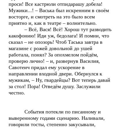
проси! Все кастрюли отпидарашу добела!
Мужики...! – Васька был искренним в своём
восторге, и смотреть на это было всем
приятно и, как в театре – волнительно.
– Всё, Вася! Всё! Хорош тут разводить
какофонию! Иди уж, бедолага! И помни, что
сказал – не опозорь! Чтоб Таська завтра в
магазине с рожей довольной до ушей
работала, понял? За опохмелом пойдём,
проверю лично! – и, развернув Василия,
Савотеич придал ему ускорение в
направлении входной двери. Обернулся к
мужикам, – Ну, гвардейцы? Вот теперь давай
за стол! Пора! Отведём душу. Заслужили
честно.
События потекли по писанному и
выверенному годами сценарию. Наливали,
говорили тосты, степенно закусывали,