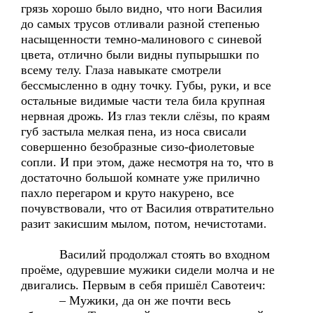
грязь хорошо было видно, что ноги Василия
до самых трусов отливали разной степенью
насыщенности темно-малинового с синевой
цвета, отлично были видны пупырышки по
всему телу. Глаза навыкате смотрели
бессмысленно в одну точку. Губы, руки, и все
остальные видимые части тела била крупная
нервная дрожь. Из глаз текли слёзы, по краям
губ застыла мелкая пена, из носа свисали
совершенно безобразные сизо-фиолетовые
сопли. И при этом, даже несмотря на то, что в
достаточно большой комнате уже прилично
пахло перегаром и круто накурено, все
почувствовали, что от Василия отвратительно
разит закисшим мылом, потом, нечистотами.
Василий продолжал стоять во входном
проёме, одуревшие мужики сидели молча и не
двигались. Первым в себя пришёл Савотеич:
– Мужики, да он же почти весь