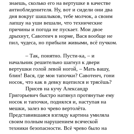
знаешь, сколько его на вертушке в качестве
антиобледенителя. Ну, вот и сидели они два
дня вокруг шашлыков, тебе молчок, а своим
лапшу на уши вешали, что технические
причины и погода не пускает. Мои двое
дрыхнут, Савотеич в норме, Вася вообще не
пил, чудеса, но прибыли живыми, всё пучком.
– Так, понятно. Пусти-ка, – и
начальник решительно шагнул к двери
вертушки голой левой ногой, – Мать вашу,
блин! Вася, где мои тапочки? Савотеич, гони
носок, что как в девку вцепился и трясёшь?
Присев на кучу Александр
Григорьевич быстро натянул протянутые ему
носок и тапочки, поднялся и, наступая на
мешки, залез во чрево вертолёта.
Представившаяся взгляду картина умиляла
своим полным нарушением всяческой
техники безопасности. Всё чрево было на