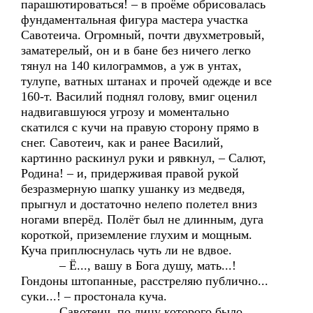
парашютироваться! – в проёме обрисовалась
фундаментальная фигура мастера участка
Савотеича. Огромный, почти двухметровый,
заматерелый, он и в бане без ничего легко
тянул на 140 килограммов, а уж в унтах,
тулупе, ватных штанах и прочей одежде и все
160-т. Василий поднял голову, вмиг оценил
надвигавшуюся угрозу и моментально
скатился с кучи на правую сторону прямо в
снег. Савотеич, как и ранее Василий,
картинно раскинул руки и рявкнул, – Салют,
Родина! – и, придерживая правой рукой
безразмерную шапку ушанку из медведя,
прыгнул и достаточно нелепо полетел вниз
ногами вперёд. Полёт был не длинным, дуга
короткой, приземление глухим и мощным.
Куча приплюснулась чуть ли не вдвое.
– Ё..., вашу в Бога душу, мать...!
Гондоны штопанные, расстреляю публично...
суки...! – простонала куча.
Савотеич, по лицу которого было