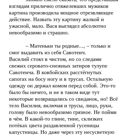
взглядам прилично отяжелевших мужиков
картина производила мощное отрезвляющее
действие. Назвать эту картину жалкой и
ужасной, мало. Вася выглядел абсолютно
невообразимо и страшно.
– Матеньки ты родные..., – только и
смог выдавить из себя Савотеич.
Василий стоял в чистом, но со следами
свежих серовато-снежных затиров тулупе
Савотеича. В ковбойских расстёгнутых
сапогах на босу ногу и в трусах. Остальную
одежду он держал комом перед собой. Это-то
было бы ничего, и не в таком виде тут
некоторые возвращались со свиданок, но! Всё
тело Василия, включая и трусы, лицо, руки,
голову было невообразимо грязное. Не пойми
в чём. В какой-то глине, тине, склизких
потёках цвета раздавленной гусеницы
капустницы. Но даже через эту несусветную