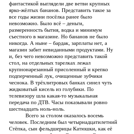
фантастикой выглядели две ветви крупных
ярко-жёлтых бананов. Представить такое за
все годы жизни посёлка ранее было
невозможно. Было всё – деньги,
размеренность бытия, водка и минимум
съестного в магазине. Но бананов не было
никогда. А ныне – бардак, зарплаты нет, а
магазин забит невиданными продуктами. Ну
и, без чего невозможно представить такой
стол, на отдельных тарелках лежал
крупнонарезанный присоленный и крепко
подперченный лук, очищенные зубчики
чеснока. В трёхлитровых банках синел чуть
жидковатый кисель из голубики. По
телевизору шла какая-то музыкальная
передача по ДТВ. Часы показывали ровно
шестнадцать ноль-ноль.
Всего за столом оказалось восемь
человек. Последним был четырнадцатилетний
Стёпка, сын фельдшерицы Катюшки, как её