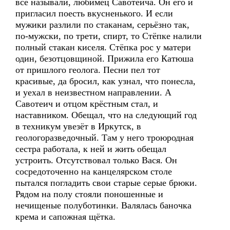
все называли, любимец Савотеича. Он его и
пригласил поесть вкусненького. И если
мужики разлили по стаканам, серьёзно так,
по-мужски, по трети, спирт, то Стёпке налили
полный стакан киселя. Стёпка рос у матери
один, безотцовщиной. Прижила его Катюша
от пришлого геолога. Песни пел тот
красивые, да бросил, как узнал, что понесла,
и уехал в неизвестном направлении. А
Савотеич и отцом крёстным стал, и
наставником. Обещал, что на следующий год
в техникум увезёт в Иркутск, в
геологоразведочный. Там у него троюродная
сестра работала, к ней и жить обещал
устроить. Отсутствовал только Вася. Он
сосредоточенно на канцелярском столе
пытался погладить свои старые серые брюки.
Рядом на полу стояли поношенные и
нечищеные полуботинки. Валялась баночка
крема и сапожная щётка.