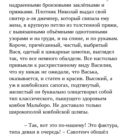
надраенными бронзовыми заклёпками и
пряжками. Плотник Николай выдал свой
свитер а-ля джемпер, который связала ему
жена, в крупную петлю из толстенной пряжи,
с вывязанными объёмными однотонными
узорами и на груди, и на спине, и по рукавам.
Короче, причёсанный, чистый, выбритый
Вася, одетый в шикарные шмотки, выглядел
так, что все немного обалдели. Все настолько
привыкли к расхристанному виду Василия,
что ну никак не ожидали, что Васька,
оказывается, и статен и красив. Высокий, а
уж в ковбойских сапогах, подтянутый,
жилистый он буквально олицетворял собой
тип классического, пышущего здоровьем
ковбоя Мальборо. Не доставало только
широкополой ковбойской шляпы.
– Так, вот это по-нашему! Это фактура,
типа девки в очередь! – Савотеич обошёл