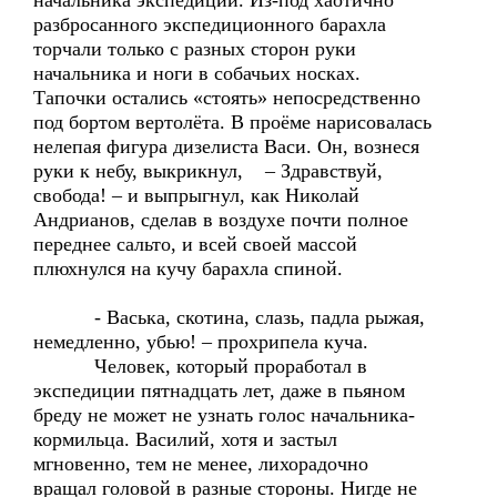
начальника экспедиции. Из-под хаотично
разбросанного экспедиционного барахла
торчали только с разных сторон руки
начальника и ноги в собачьих носках.
Тапочки остались «стоять» непосредственно
под бортом вертолёта. В проёме нарисовалась
нелепая фигура дизелиста Васи. Он, вознеся
руки к небу, выкрикнул, – Здравствуй,
свобода! – и выпрыгнул, как Николай
Андрианов, сделав в воздухе почти полное
переднее сальто, и всей своей массой
плюхнулся на кучу барахла спиной.
- Васька, скотина, слазь, падла рыжая,
немедленно, убью! – прохрипела куча.
Человек, который проработал в
экспедиции пятнадцать лет, даже в пьяном
бреду не может не узнать голос начальника-
кормильца. Василий, хотя и застыл
мгновенно, тем не менее, лихорадочно
вращал головой в разные стороны. Нигде не