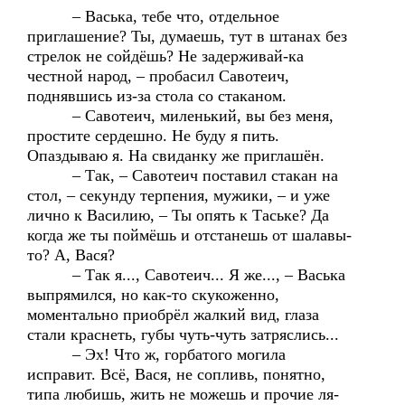
– Васька, тебе что, отдельное
приглашение? Ты, думаешь, тут в штанах без
стрелок не сойдёшь? Не задерживай-ка
честной народ, – пробасил Савотеич,
поднявшись из-за стола со стаканом.
– Савотеич, миленький, вы без меня,
простите сердешно. Не буду я пить.
Опаздываю я. На свиданку же приглашён.
– Так, – Савотеич поставил стакан на
стол, – секунду терпения, мужики, – и уже
лично к Василию, – Ты опять к Таське? Да
когда же ты поймёшь и отстанешь от шалавы-
то? А, Вася?
– Так я..., Савотеич... Я же..., – Васька
выпрямился, но как-то скукоженно,
моментально приобрёл жалкий вид, глаза
стали краснеть, губы чуть-чуть затряслись...
– Эх! Что ж, горбатого могила
исправит. Всё, Вася, не сопливь, понятно,
типа любишь, жить не можешь и прочие ля-