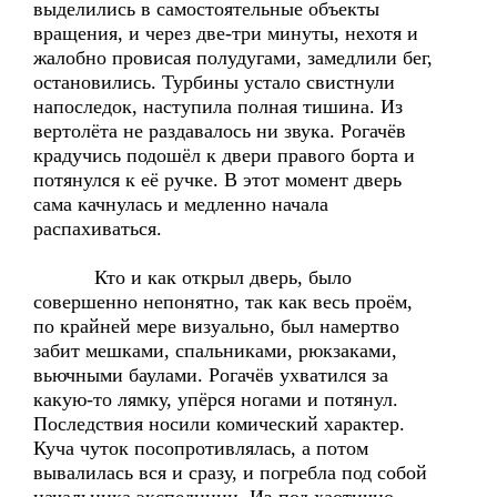
выделились в самостоятельные объекты
вращения, и через две-три минуты, нехотя и
жалобно провисая полудугами, замедлили бег,
остановились. Турбины устало свистнули
напоследок, наступила полная тишина. Из
вертолёта не раздавалось ни звука. Рогачёв
крадучись подошёл к двери правого борта и
потянулся к её ручке. В этот момент дверь
сама качнулась и медленно начала
распахиваться.
Кто и как открыл дверь, было
совершенно непонятно, так как весь проём,
по крайней мере визуально, был намертво
забит мешками, спальниками, рюкзаками,
вьючными баулами. Рогачёв ухватился за
какую-то лямку, упёрся ногами и потянул.
Последствия носили комический характер.
Куча чуток посопротивлялась, а потом
вывалилась вся и сразу, и погребла под собой