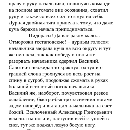
правую руку начальника, повинуясь команде
на полном автомате вне осознания, схватил
руку и также со всех сил потянул на себя.
Дурная двойная тяга привела к тому, что даже
куча барахла начала приподниматься.
– Пидорасы! Да вас раком мало...!
Отморозки гестаповские! – дурным голосом
начальника заорала куча на всю округу и тут
же смолкла, так как победу в попытке
разорвать начальника одержал Василий.
Савотеич неожиданно крякнул, охнул и с
грацией слона грохнулся во весь рост на
спину в сугроб, продолжая сжимать в руках
большой и толстый носок начальника.
Василий же, наоборот, почувствовал резкое
ослабление, быстро-быстро засеменил ногами
задом наперёд и вытащил начальника на свет
божий. Всклоченный Александр Григорьевич
вскочил на ноги и, наступив всей ступнёй в
снег, тут же поджал левую босую ногу.