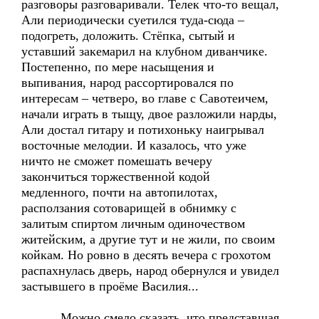
разговоры разговаривали. Телек что-то вещал,
Али периодически суетился туда-сюда –
подогреть, доложить. Стёпка, сытый и
уставший закемарил на клубном диванчике.
Постепенно, по мере насыщения и
выпивания, народ рассортировался по
интересам – четверо, во главе с Савотеичем,
начали играть в тыщу, двое разложили нарды,
Али достал гитару и потихоньку наигрывал
восточные мелодии. И казалось, что уже
ничто не сможет помешать вечеру
закончиться торжественной кодой
медленного, почти на автопилотах,
расползания сотоварищей в обнимку с
залитым спиртом личным одиночеством
житейским, а другие тут и не жили, по своим
койкам. Но ровно в десять вечера с грохотом
распахнулась дверь, народ обернулся и увидел
застывшего в проёме Василия...
Можно смело сказать, что представшая