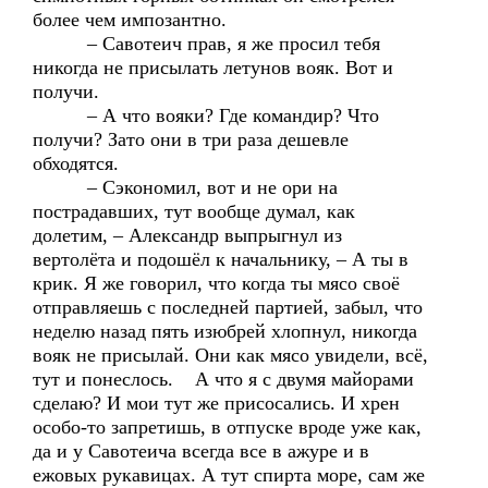
более чем импозантно.
– Савотеич прав, я же просил тебя
никогда не присылать летунов вояк. Вот и
получи.
– А что вояки? Где командир? Что
получи? Зато они в три раза дешевле
обходятся.
– Сэкономил, вот и не ори на
пострадавших, тут вообще думал, как
долетим, – Александр выпрыгнул из
вертолёта и подошёл к начальнику, – А ты в
крик. Я же говорил, что когда ты мясо своё
отправляешь с последней партией, забыл, что
неделю назад пять изюбрей хлопнул, никогда
вояк не присылай. Они как мясо увидели, всё,
тут и понеслось. А что я с двумя майорами
сделаю? И мои тут же присосались. И хрен
особо-то запретишь, в отпуске вроде уже как,
да и у Савотеича всегда все в ажуре и в
ежовых рукавицах. А тут спирта море, сам же