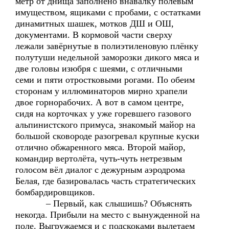
метр от днища заполнено внавалку полевым
имуществом, ящиками с пробами, с остатками
динамитных шашек, мотков ДШ и ОШ,
документами. В кормовой части сверху
лежали завёрнутые в полиэтиленовую плёнку
полутуши недельной заморозки дикого мяса и
две головы изюбря с шеями, с отличными
семи и пяти отростковыми рогами. По обеим
сторонам у иллюминаторов мирно храпели
двое горнорабочих. А вот в самом центре,
сидя на корточках у уже горевшего газового
альпинистского примуса, знакомый майор на
большой сковороде разогревал крупные куски
отлично обжаренного мяса. Второй майор,
командир вертолёта, чуть-чуть нетрезвым
голосом вёл диалог с дежурным аэродрома
Белая, где базировалась часть стратегических
бомбардировщиков.
– Первый, как слышишь? Объяснять
некогда. Прибыли на место с вынужденной на
поле. Выгружаемся и с подскоками вылетаем