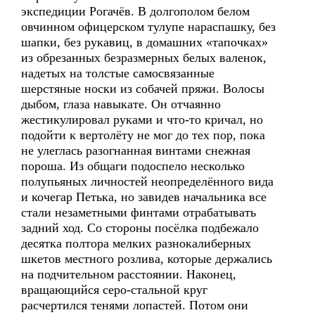
экспедиции Рогачёв. В долгополом белом
овчинном офицерском тулупе нараспашку, без
шапки, без рукавиц, в домашних «тапочках»
из обрезанных безразмерных белых валенок,
надетых на толстые самосвязанные
шерстяные носки из собачей пряжи. Волосы
дыбом, глаза навыкате. Он отчаянно
жестикулировал руками и что-то кричал, но
подойти к вертолёту не мог до тех пор, пока
не улеглась разогнанная винтами снежная
пороша. Из общаги подоспело несколько
полупьяных личностей неопределённого вида
и кочегар Петька, но завидев начальника все
стали незаметными финтами отрабатывать
задний ход. Со стороны посёлка подбежало
десятка полтора мелких разнокалиберных
шкетов местного розлива, которые держались
на подчительном расстоянии. Наконец,
вращающийся серо-стальной круг
расчертился тенями лопастей. Потом они