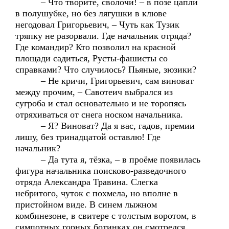
– Что творите, сволочи! – в позе цапли
в полушубке, но без лягушки в клюве
негодовал Григорьевич, – Чуть как Тузик
тряпку не разорвали. Где начальник отряда?
Где командир? Кто позволил на красной
площади садиться, Русты-фашисты со
справками? Что случилось? Пьяные, зюзики?
– Не кричи, Григорьевич, сам виноват
между прочим, – Савотеич выбрался из
сугроба и стал основательно и не торопясь
отряхиваться от снега носком начальника.
– Я? Виноват? Да я вас, гадов, премии
лишу, без тринадцатой оставлю! Где
начальник?
– Да тута я, тёзка, – в проёме появилась
фигура начальника поисково-разведочного
отряда Александра Травина. Слегка
небритого, чуток с похмела, но вполне в
пристойном виде. В синем лыжном
комбинезоне, в свитере с толстым воротом, в
симпотных горных ботинках он смотрелся