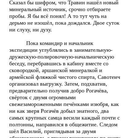
Сказал бы шифром, что Травин нашёл новый
минеральный источник, срочно отбираете
пробы. Я бы всё понял! А то тут чуть на
дерьмо не изошёл, пока дождался. Двое суток
ни слуху, ни духу.
Пока командир и начальник
экспедиции углублялись в занимательную-
дружескую-полировочную-начальническую
беседу, перебравшись в кабину вместе со
сковородкой, аршанской минералкой и
армейской фляжкой чистого спирта, Савотеич
организовал выгрузку. Затем, подхватив,
предварительно получив добро Рогачёва,
свёрток с двумя огромными
свежезамороженными печёнками изюбря, как
ни как зверя Рогачёв добыл знатного, два
самых крупных самца весили каждый почти с
полтонны, направился в общежитие. Следом
шёл Василий, приглядывая за двумя