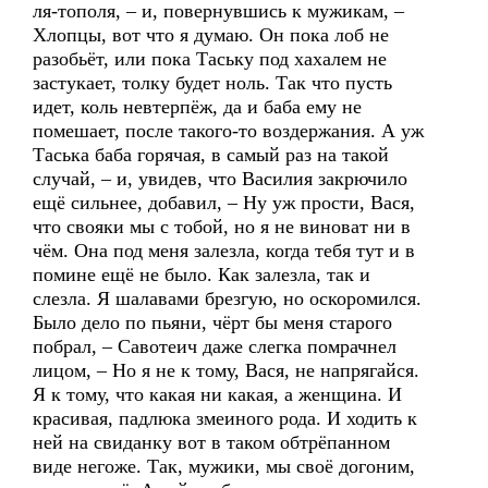
ля-тополя, – и, повернувшись к мужикам, –
Хлопцы, вот что я думаю. Он пока лоб не
разобьёт, или пока Таську под хахалем не
застукает, толку будет ноль. Так что пусть
идет, коль невтерпёж, да и баба ему не
помешает, после такого-то воздержания. А уж
Таська баба горячая, в самый раз на такой
случай, – и, увидев, что Василия закрючило
ещё сильнее, добавил, – Ну уж прости, Вася,
что свояки мы с тобой, но я не виноват ни в
чём. Она под меня залезла, когда тебя тут и в
помине ещё не было. Как залезла, так и
слезла. Я шалавами брезгую, но оскоромился.
Было дело по пьяни, чёрт бы меня старого
побрал, – Савотеич даже слегка помрачнел
лицом, – Но я не к тому, Вася, не напрягайся.
Я к тому, что какая ни какая, а женщина. И
красивая, падлюка змеиного рода. И ходить к
ней на свиданку вот в таком обтрёпанном
виде негоже. Так, мужики, мы своё догоним,