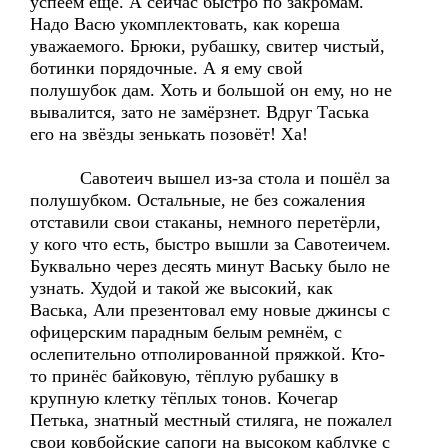
успеем ещё. А сейчас быстро по закромам.
Надо Васю укомплектовать, как кореша
уважаемого. Брюки, рубашку, свитер чистый,
ботинки порядочные. А я ему свой
полушубок дам. Хоть и большой он ему, но не
вывалится, зато не замёрзнет. Вдруг Таська
его на звёзды зенькать позовёт! Ха!
Савотеич вышел из-за стола и пошёл за
полушубком. Остальные, не без сожаления
отставили свои стаканы, немного перетёрли,
у кого что есть, быстро вышли за Савотеичем.
Буквально через десять минут Ваську было не
узнать. Худой и такой же высокий, как
Васька, Али презентовал ему новые джинсы с
офицерским парадным белым ремнём, с
ослепительно отполированной пряжкой. Кто-
то принёс байковую, тёплую рубашку в
крупную клетку тёплых тонов. Кочегар
Петька, знатный местный стиляга, не пожалел
свои ковбойские сапоги на высоком каблуке с