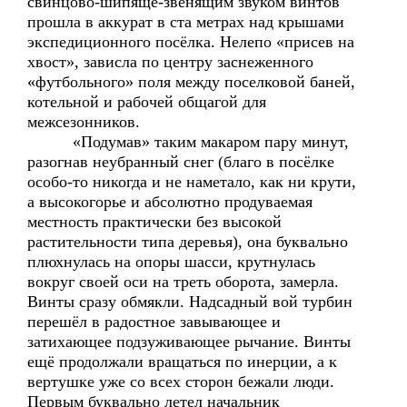
свинцово-шипяще-звенящим звуком винтов
прошла в аккурат в ста метрах над крышами
экспедиционного посёлка. Нелепо «присев на
хвост», зависла по центру заснеженного
«футбольного» поля между поселковой баней,
котельной и рабочей общагой для
межсезонников.
«Подумав» таким макаром пару минут,
разогнав неубранный снег (благо в посёлке
особо-то никогда и не наметало, как ни крути,
а высокогорье и абсолютно продуваемая
местность практически без высокой
растительности типа деревья), она буквально
плюхнулась на опоры шасси, крутнулась
вокруг своей оси на треть оборота, замерла.
Винты сразу обмякли. Надсадный вой турбин
перешёл в радостное завывающее и
затихающее подзуживающее рычание. Винты
ещё продолжали вращаться по инерции, а к
вертушке уже со всех сторон бежали люди.
Первым буквально летел начальник