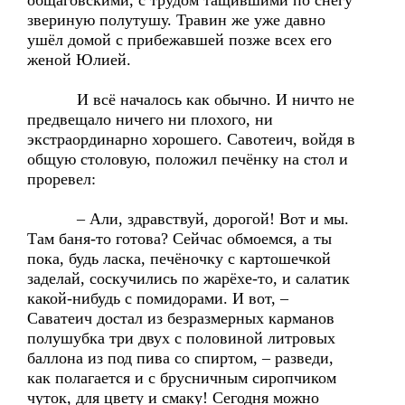
общаговскими, с трудом тащившими по снегу
звериную полутушу. Травин же уже давно
ушёл домой с прибежавшей позже всех его
женой Юлией.
И всё началось как обычно. И ничто не
предвещало ничего ни плохого, ни
экстраординарно хорошего. Савотеич, войдя в
общую столовую, положил печёнку на стол и
проревел:
– Али, здравствуй, дорогой! Вот и мы.
Там баня-то готова? Сейчас обмоемся, а ты
пока, будь ласка, печёночку с картошечкой
заделай, соскучились по жарёхе-то, и салатик
какой-нибудь с помидорами. И вот, –
Саватеич достал из безразмерных карманов
полушубка три двух с половиной литровых
баллона из под пива со спиртом, – разведи,
как полагается и с брусничным сиропчиком
чуток, для цвету и смаку! Сегодня можно