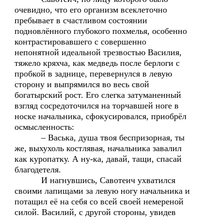
очевидно, что его организм всеклеточно
пребывает в счастливом состоянии
подновлённого глубокого похмелья, особенно
контрастировавшего с совершенно
непонятной идеальной трезвостью Василия,
тяжело кряхча, как медведь после берлоги с
пробкой в заднице, перевернулся в левую
сторону и выпрямился во весь свой
богатырский рост. Его слегка затуманенный
взгляд сосредоточился на торчавшей ноге в
носке начальника, сфокусировался, приобрёл
осмысленность:
– Васька, душа твоя беспризорная, ты
же, выхухоль костлявая, начальника завалил
как куропатку. А ну-ка, давай, тащи, спасай
благодетеля.
И нагнувшись, Савотеич ухватился
своими лапищами за левую ногу начальника и
потащил её на себя со всей своей немереной
силой. Василий, с другой стороны, увидев