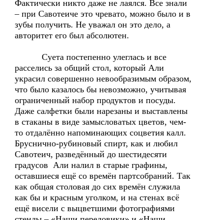
Фактически никто даже не лаялся. Все знали
– при Савотеиче это чревато, можно было и в
зубы получить. Не уважал он это дело, а
авторитет его был абсолютен.
Суета постепенно улеглась и все
расселись за общий стол, который Али
украсил совершенно невообразимым образом,
что было казалось бы невозможно, учитывая
ограниченный набор продуктов и посуды.
Даже салфетки были нарезаны и выставлены
в стаканы в виде замысловатых цветов, чем-
то отдалённо напоминающих соцветия калл.
Бруснично-рубиновый спирт, как и любил
Савотеич, разведённый до шестидесяти
градусов Али налил в старые графины,
оставшиеся ещё со времён партсобраний. Так
как общая столовая до сих времён служила
как бы и красным уголком, и на стенах всё
ещё висели с выцветшими фотографиями
стенды – «Наши передовики» и «Наши