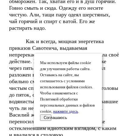
обморожен. Так, хватай его и в душ горячий.
Говно смыть и сюда. Одежду его несите
чистую. Али, тащи пару одеял шерстяных,
чай горячий и спирт с ватой. Его же
растирать надо.
Как и всегда, мощная энергетика
приказов Савотеича, выдаваемая
непререкаемыми интонациями, возымела своё
действие. Все и вся зашевелились, и уже
Мы используем файлы cookie
через пять минут помытый Василий был
для улучшения работы сайта.
разложен вдоль скамейки, а Савотеич,
Оставаясь на сайте, вы
обильно смачивая большой кусок ваты
соглашаетесь с условиями
чистым спиртом, растирал Василия от головы
использования файлов cookies.
Чтобы ознакомиться с
до пяток, старательно обходя огромные
Политикой обработки
водянистые ожоговые волдыри, покрывавшие
персональных данных и файлов
чуть ли не всю спину и плечи Василия.
cookie,
нажмите здесь
.
Василий же все манипуляции с собой
Соглашаюсь
переносил молча, в точности с таким же
остекленевшим идиотским взглядом, с каким
и ввалился в столовую.