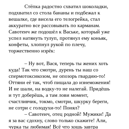
Стёпка радостно схватил шоколадки,
подхватил со стола бананы и подбежал к
вешалке, где висела его телогрейка, стал
аккуратно все рассовывать по карманам.
Савотеич же подошёл к Ваське, который уже
успел натянуть тулуп, протянул ему коньяк,
конфеты, хлопнул рукой по плечу,
торжественно изрёк:
– Ну вот, Вася, теперь ты жених хоть
куда! Так что смотри, дурень ты наш со
спермотоксикозом, не опозорь гвардию-то!
Оттяни её так, чтоб пищала до изнеможения!
И не шали, на водку-то не налегай. Придёшь
и тут доберёшь, а там лови момент,
счастливчик, токмо, смотри, шкурку береги,
не сотри с голодухи-то! Понял?
– Савотеич, отец родной! Мужики! Да
я за вас сдохну, слово только скажите! Али,
чурка ты любимая! Всё что хошь завтра