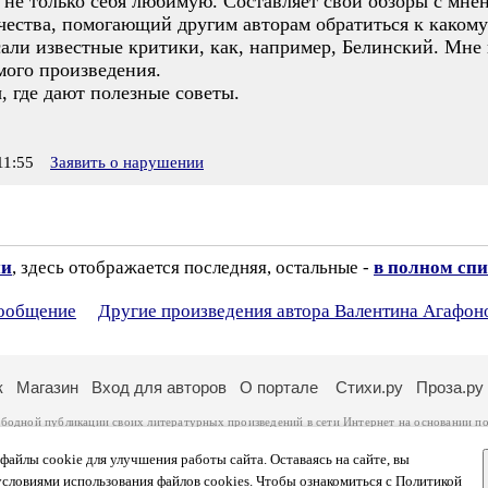
т не только себя любимую. Составляет свои обзоры с мн
рчества, помогающий другим авторам обратиться к каком
сали известные критики, как, например, Белинский. Мне
мого произведения.
, где дают полезные советы.
11:55
Заявить о нарушении
ии
, здесь отображается последняя, остальные -
в полном спи
сообщение
Другие произведения автора Валентина Агафон
к
Магазин
Вход для авторов
О портале
Стихи.ру
Проза.ру
ободной публикации своих литературных произведений в сети Интернет на основании
по
ся
законом
. Перепечатка произведений возможна только с согласия его автора, к котором
ры несут самостоятельно на основании
правил публикации
и
законодательства Российско
айлы cookie для улучшения работы сайта. Оставаясь на сайте, вы
ональных данных
. Вы также можете посмотреть более подробную
информацию о портал
условиями использования файлов cookies. Чтобы ознакомиться с Политикой