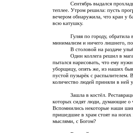
Сентябрь выдался прохладным, в
теплее. Утром решила: пусть прог
вечером обнаружила, что кран у б
всю катушку.
Гуляя по городу, обратила вним
минимализм и ничего лишнего, по
В столовой на раздаче улыбчива
Один коллега решил в магазине 
пытался нарисовать, что ему нужн
уборщицу, опять же, из наших быв
пустой пузырёк с распылителем. В
количество людей приняли в ней у
Зашла в костёл. Реставрация не 
которых сидят люди, думающие о 
Вспомнились некоторые наши шика
пришедшие в храм стоят на ногах 
мыслями, с Богом?