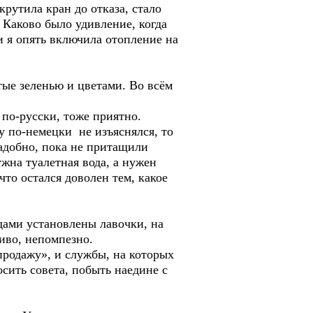
утила кран до отказа, стало
 Каково было удивление, когда
и я опять включила отопление на
е зеленью и цветами. Во всём
о-русски, тоже приятно.
по-немецки не изъяснялся, то
надобно, пока не притащили
жна туалетная вода, а нужен
что остался доволен тем, какое
дами установлены лавочки, на
ливо, непомпезно.
продажу», и службы, на которых
осить совета, побыть наедине с