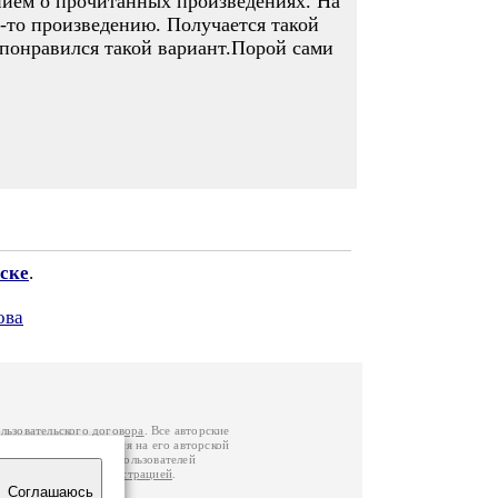
ением о прочитанных произведениях. На
у-то произведению. Получается такой
 понравился такой вариант.Порой сами
ске
.
ова
льзовательского договора
. Все авторские
у вы можете обратиться на его авторской
й Федерации
. Данные пользователей
е
и
связаться с администрацией
.
Соглашаюсь