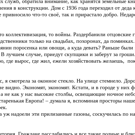
жб, обратила внимание, как хранятся земельные книги
нения в конструкции. Дом с 1936 года переходил от деда к
 привносило что-то своё, так и прирастало добро. Недаро
лективизация, то войны. Раздербанили отцовские гнё
дственники только на свадьбах, похоронах, да поминках.
ьянин поросенка или овощи, а куда девать? Раньше были
? В лучшем случае, приедут скупщики и заберут за гроши
 вырос, где жил, ежели хозяйствовать желаешь, покуп
смотрела за оконное стекло. На улице стемнело. Дорог
не видно. Экономят, экономят. Кстати, и в городе у них
, а не как у нас высокие столбы, освещающие ночное небо
нькая Европа! – думала я, вспоминая просторы нашей
ек.
надоели эти прилизанные газоны, соскучилась по наш
я. Граждане расслабились и все такие родные и близк