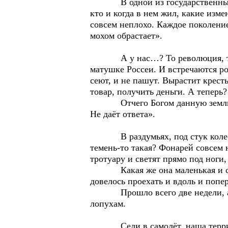
В одной из государственных слу
кто и когда в нем жил, какие изме
совсем неплохо. Каждое поколение
мохом обрастает».
А у нас…? То революция, то кол
матушке Россеи. И встречаются ро
сеют, и не пашут. Вырастит крест
товар, получить деньги. А теперь
Отчего Богом данную землю, где
Не даёт ответа».
В раздумьях, под стук колес, я 
темень-то такая? Фонарей совсем 
тротуару и светят прямо под ноги
Какая же она маленькая и старе
довелось проехать и вдоль и попер
Прошло всего две недели, а уж 
лопухам.
Сели в самолёт, наша территори