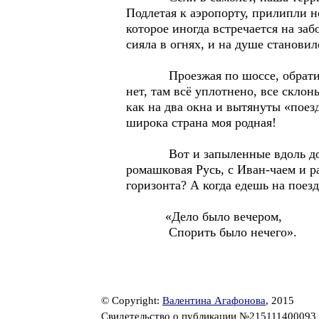
Подлетая к аэропорту, прилипли н
которое иногда встречается на за
сияла в огнях, и на душе становил
Проезжая по шоссе, обратила в
нет, там всё уплотнено, все склон
как на два окна и вытянуты «поезд
широка страна моя родная!
Вот и запыленные вдоль дороги 
ромашковая Русь, с Иван-чаем и р
горизонта? А когда едешь на поез
«Дело было вечером,
Спорить было нечего».
© Copyright:
Валентина Агафонова
, 2015
Свидетельство о публикации №215111400093