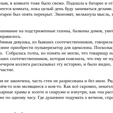
 комнате тоже было свежо. Подошла к батарее и откр
реется комната, пока целый день буду заниматься делами.
атареи был опять перекрыт. Экономят, мелькнула мысль, 
ание на подстриженные газоны, балконы домов, увиты
нравилось.
я девушка, из бывших соотечественников, говорила п
приобрести пульверизатор для одеколона. Поскольку 
о. Собралась толпа, но понять не могли, что товарищу 
ших соотечественников, которая пояснила, что ему не ну
ечером коллега рассказывал эту историю, и было видно, 
частие.
закончена, часть стен не разрисована и без икон. Ря
чём-то или молящиеся о ком-то. Как всё скромно, некич
рные храмы в золоте и снаружи и изнутри, как «на рас
не по одному часу. Где душевнее подумать о вечном, спр