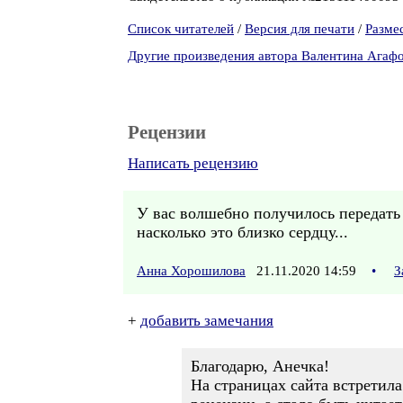
Список читателей
/
Версия для печати
/
Разме
Другие произведения автора Валентина Агаф
Рецензии
Написать рецензию
У вас волшебно получилось передать в
насколько это близко сердцу...
Анна Хорошилова
21.11.2020 14:59
•
З
+
добавить замечания
Благодарю, Анечка!
На страницах сайта встретила