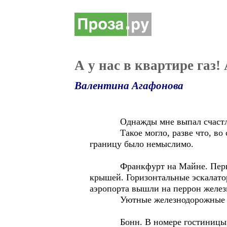
А у нас в квартире газ! 
Валентина Агафонова
Однажды мне выпал счастливый
Такое могло, разве что, во сне 
границу было немыслимо.
Франкфурт на Майне. Первое вп
крышей. Горизонтальные эскалатор
аэропорта вышли на перрон железн
Уютные железнодорожные вагон
Бонн. В номере гостиницы на 