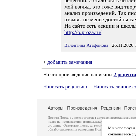
рецензии, а стало быть читае
мой взгляд, это тоже вид тво
анализ произведений. Так пи
отзывы не менее достойны са
На сайте есть лекции и школы
http://o.proza.ru/
Валентина Агафонова
26.11.2020 
+
добавить замечания
На это произведение написаны
2 реценз
Написать рецензию
Написать личное 
Авторы
Произведения
Рецензии
Поис
Портал Проза.ру предоставляет авторам возможность св
права на произведения принадлежат авторам и охраняют
странице. Ответственность за тексты произведений авто
Мы используем ф
обрабатываются на основании
Политики обработки перс
соглашаетесь с 