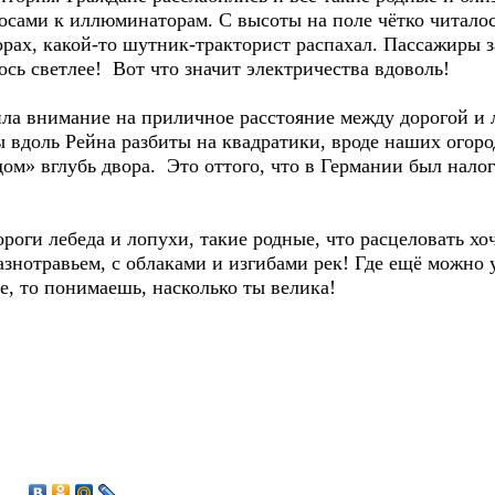
осами к иллюминаторам. С высоты на поле чётко читалос
борах, какой-то шутник-тракторист распахал. Пассажиры 
ось светлее! Вот что значит электричества вдоволь!
нимание на приличное расстояние между дорогой и ле
ы вдоль Рейна разбиты на квадратики, вроде наших огоро
ом» вглубь двора. Это оттого, что в Германии был налог 
лебеда и лопухи, такие родные, что расцеловать хоче
азнотравьем, с облаками и изгибами рек! Где ещё можно
де, то понимаешь, насколько ты велика!