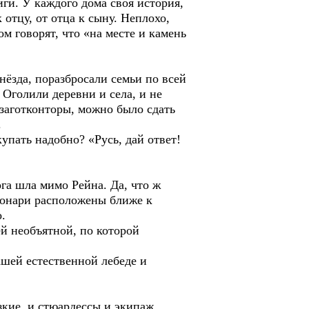
. У каждого дома своя история,
 отцу, от отца к сыну. Неплохо,
м говорят, что «на месте и камень
зда, поразбросали семьи по всей
 Оголили деревни и села, и не
 заготконторы, можно было сдать
.
ать надобно? «Русь, дай ответ!
а шла мимо Рейна. Да, что ж
 фонари расположены ближе к
.
 необъятной, по которой
ей естественной лебеде и
ие, и стюардессы и экипаж.