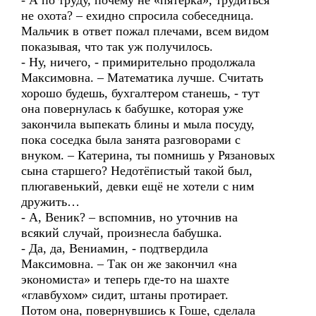
- А по труду, почему не «пятёрка», трудиться
не охота? – ехидно спросила собеседница.
Мальчик в ответ пожал плечами, всем видом
показывая, что так уж получилось.
- Ну, ничего, - примирительно продолжала
Максимовна. – Математика лучше. Считать
хорошо будешь, бухгалтером станешь, - тут
она повернулась к бабушке, которая уже
закончила выпекать блины и мыла посуду,
пока соседка была занята разговорами с
внуком. – Катерина, ты помнишь у Рязановых
сына старшего? Недотёпистый такой был,
плюгавенький, девки ещё не хотели с ним
дружить…
- А, Веник? – вспомнив, но уточнив на
всякий случай, произнесла бабушка.
- Да, да, Вениамин, - подтвердила
Максимовна. – Так он же закончил «на
экономиста» и теперь где-то на шахте
«главбухом» сидит, штаны протирает.
Потом она, повернувшись к Гоше, сделала