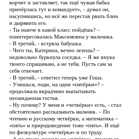
ворчит и заставляет, так ещё чужая бабка
припёрлась тут и командует», - думал он,
насупившись, но всё же перестав рвать блин
и дырявить его.
- Ты нынче в какой класс пойдёшь? –
поинтересовалась Максимовна у мальчика.
- В третий, - встряла бабушка.
- Чего ты, Катерина, вечно лезешь? –
недовольно буркнула соседка. – Я же внука
твоего спрашиваю, а не тебя. Пусть сам за
себя отвечает.
- В третий, - ответил теперь уже Гоша.
- Учишься, поди, на одни «пятёрки»? –
продолжала вкрадчиво выпытывать
неожиданная гостья.
- Ну почему? У меня и «четвёрки» есть, - стал
обстоятельно рассказывать мальчик. – По
чтению и русскому четвёрки, а математика –
«пять» и природоведение тоже «пять». И ещё
по физкультуре «четвёрка» и по труду.