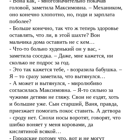
- Вона как, - многозначительно покачав
головой, заметила Максимовна. – Механиком,
оно конечно хлопотно, но, поди и зарплата
поболее?
- Больше конечно, так что ж теперь здоровье
оставлять, что ли, в этой шахте? Вон
мальчика дома оставить не с кем…
- Что-то больно худенький он у вас, -
заметила соседка. – Даже, мне кажется, ни
сколько не подрос за год.
- Это так кажется тебе, - возразила бабушка. –
Я – то сразу заметила, что вытянулся…
- А может и вытянулся, - миролюбиво
согласилась Максимовна. – Я-то сильно за
чужими детями не гляжу. Свои не ездят, хоть
и большие уже. Сын старший, Ваня, правда,
приезжает помогать покос ставить. А детвора
- сроду нет. Снохи носы воротят, говорят, что
шибко воняет у меня коровами, да
кислятиной всякой…
- Городские потому что, вот и не могут