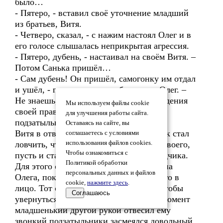
было…
- Пятеро, - вставил своё уточнение младший
из братьев, Витя.
- Четверо, сказал, - с нажим настоял Олег и в
его голосе слышалась неприкрытая агрессия.
- Пятеро, дубень, - настаивал на своём Витя. –
Потом Санька пришёл…
- Сам дубень! Он пришёл, самогонку им отдал
и ушёл, - почти кричал на братишку Олег. –
Не знаешь, а крякаешь, - для подтверждения
Мы используем файлы cookie
своей правоты он ещё и поддал ему
для улучшения работы сайта.
подзатыльник.
Оставаясь на сайте, вы
Витя в ответ на незаслуженный шлепок стал
соглашаетесь с условиями
ловчить, чтобы дать отпор и наказать своего,
использования файлов cookies.
Чтобы ознакомиться с
пусть и старшего брата, но всё же обидчика.
Политикой обработки
Для этого он одной рукой намахнулся на
персональных данных и файлов
Олега, показывая намерение ударить его в
cookie,
нажмите здесь
.
лицо. Тот сделал движение для того, чтобы
Соглашаюсь
увернуться от удара, но в этот самый момент
младшенький другой рукой отвесил ему
звонкий подзатыльники засмеялся довольный