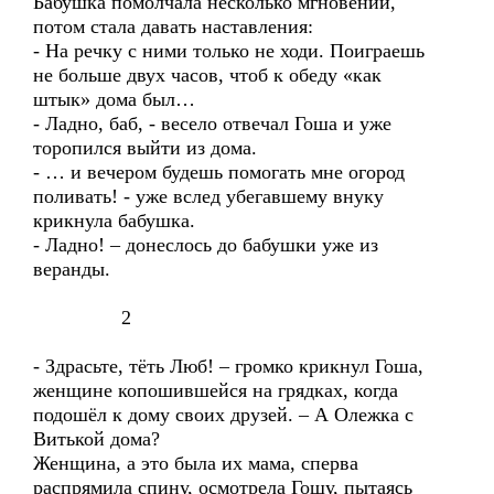
Бабушка помолчала несколько мгновений,
потом стала давать наставления:
- На речку с ними только не ходи. Поиграешь
не больше двух часов, чтоб к обеду «как
штык» дома был…
- Ладно, баб, - весело отвечал Гоша и уже
торопился выйти из дома.
- … и вечером будешь помогать мне огород
поливать! - уже вслед убегавшему внуку
крикнула бабушка.
- Ладно! – донеслось до бабушки уже из
веранды.
2
- Здрасьте, тёть Люб! – громко крикнул Гоша,
женщине копошившейся на грядках, когда
подошёл к дому своих друзей. – А Олежка с
Витькой дома?
Женщина, а это была их мама, сперва
распрямила спину, осмотрела Гошу, пытаясь