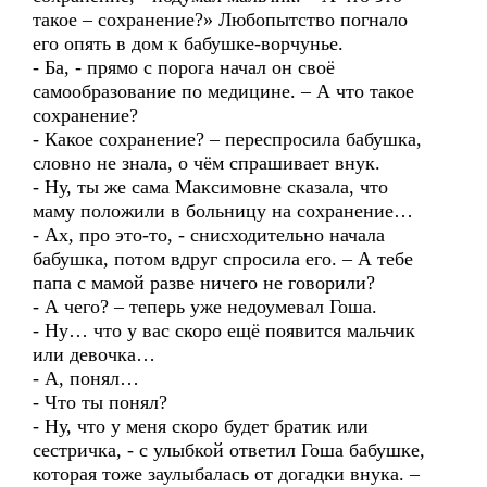
такое – сохранение?» Любопытство погнало
его опять в дом к бабушке-ворчунье.
- Ба, - прямо с порога начал он своё
самообразование по медицине. – А что такое
сохранение?
- Какое сохранение? – переспросила бабушка,
словно не знала, о чём спрашивает внук.
- Ну, ты же сама Максимовне сказала, что
маму положили в больницу на сохранение…
- Ах, про это-то, - снисходительно начала
бабушка, потом вдруг спросила его. – А тебе
папа с мамой разве ничего не говорили?
- А чего? – теперь уже недоумевал Гоша.
- Ну… что у вас скоро ещё появится мальчик
или девочка…
- А, понял…
- Что ты понял?
- Ну, что у меня скоро будет братик или
сестричка, - с улыбкой ответил Гоша бабушке,
которая тоже заулыбалась от догадки внука. –