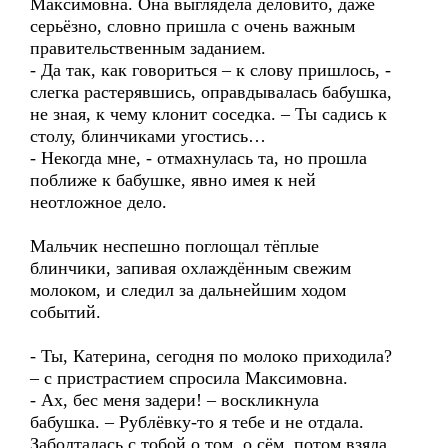
Максимовна. Она выглядела деловито, даже
серьёзно, словно пришла с очень важным
правительственным заданием.
- Да так, как говориться – к слову пришлось, -
слегка растерявшись, оправдывалась бабушка,
не зная, к чему клонит соседка. – Ты садись к
столу, блинчиками угостись…
- Некогда мне, - отмахнулась та, но прошла
поближе к бабушке, явно имея к ней
неотложное дело.
Мальчик неспешно поглощал тёплые
блинчики, запивая охлаждённым свежим
молоком, и следил за дальнейшим ходом
событий.
- Ты, Катерина, сегодня по молоко приходила?
– с пристрастием спросила Максимовна.
- Ах, бес меня задери! – воскликнула
бабушка. – Рублёвку-то я тебе и не отдала.
Заболталась с тобой о том, о сём, потом взяла