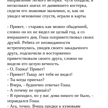
направление лёгкого ветерка. Чуть поодаль, в
нескольких шагах от дымившего костерка,
сидели его знакомые мальчики, и, как он
увидел мгновение спустя, играли в карты.
- Привет, - стараясь как можно обыденней,
словно он их не видел не целый год, а со
вчерашнего дня, Гоша поприветствовал своих
друзей. Ребята от неожиданности
встрепенулись, увидев своего закадычного
друга, подскочили и восторженно
приветствовали своего друга, словно не
видели его целую вечность.
- О, Гошка! Привет!
- Привет! Тыщу лет тебя не видел!
- Ты когда приехал?
- Вчера, - буднично отвечал Гоша.
- А почему не пришёл?
- Я приходил, но у вас дома никого не было, -
оправдался Гоша.
- Ага, точно. Вчера предки к кумовьям