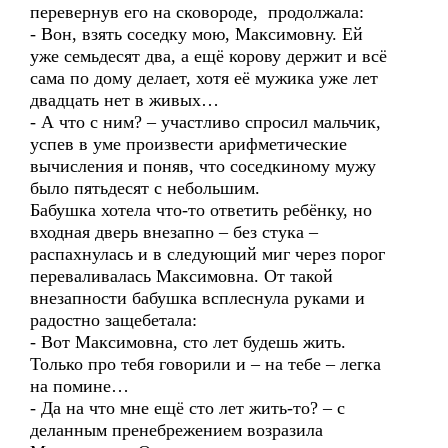
перевернув его на сковороде, продолжала:
- Вон, взять соседку мою, Максимовну. Ей
уже семьдесят два, а ещё корову держит и всё
сама по дому делает, хотя её мужика уже лет
двадцать нет в живых…
- А что с ним? – участливо спросил мальчик,
успев в уме произвести арифметические
вычисления и поняв, что соседкиному мужу
было пятьдесят с небольшим.
Бабушка хотела что-то ответить ребёнку, но
входная дверь внезапно – без стука –
распахнулась и в следующий миг через порог
переваливалась Максимовна. От такой
внезапности бабушка всплеснула руками и
радостно защебетала:
- Вот Максимовна, сто лет будешь жить.
Только про тебя говорили и – на тебе – легка
на помине…
- Да на что мне ещё сто лет жить-то? – с
деланным пренебрежением возразила