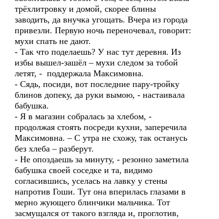
трёхлитровку и домой, скорее блины
заводить, да внучка угощать. Вчера из города
привезли. Первую ночь переночевал, говорит:
мухи спать не дают.
- Так что поделаешь? У нас тут деревня. Из
избы вышел-зашёл – мухи следом за тобой
летят, - поддержала Максимовна.
- Сядь, посиди, вот последние пару-тройку
блинов допеку, да руки вымою, - настаивала
бабушка.
- Я в магазин собралась за хлебом, -
продолжая стоять посреди кухни, заперечила
Максимовна. – С утра не схожу, так останусь
без хлеба – разберут.
- Не опоздаешь за минуту, - резонно заметила
бабушка своей соседке и та, видимо
согласившись, уселась на лавку у стены
напротив Гоши. Тут она вперилась глазами в
мерно жующего блинчики мальчика. Тот
засмущался от такого взгляда и, проглотив,