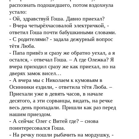
распознать подошедшего, потом вздохнула
устало:
- Ой, здравствуй Гоша. Давно приехал?
- Вчера четырёхчасовалой электричкой, -
ответил Гоша почти бабушкиными словами.
- С родителями? - задала дежурный вопрос
тётя Люба.
- Папа привёз и сразу же обратно уехал, а я
остался, - отвечал Гоша. – А где Олежка? Я
вчера приходил сразу же как приехал, но на
дверях замок висел…
- А вчера мы с Николаем к кумовьям в
Осинники ездили, - ответила тётя Люба. –
Приехали уже в девять часов, в начале
десятого, а эти сорванцы, видать, на речке
весь день пропадали. Пришли как раз перед
нашим приездом.
- А сейчас Олег с Витей где? – снова
поинтересовался Гоша.
- На речку пошли рыбачить на мордушку, -