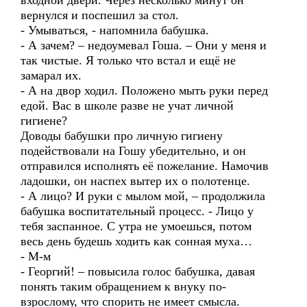
входной двери. Через несколько минут он
вернулся и поспешил за стол.
- Умываться, - напомнила бабушка.
- А зачем? – недоумевал Гоша. – Они у меня и
так чистые. Я только что встал и ещё не
замарал их.
- А на двор ходил. Положено мыть руки перед
едой. Вас в школе разве не учат личной
гигиене?
Доводы бабушки про личную гигиену
подействовали на Гошу убедительно, и он
отправился исполнять её пожелание. Намочив
ладошки, он наспех вытер их о полотенце.
- А лицо? И руки с мылом мой, – продолжила
бабушка воспитательный процесс. - Лицо у
тебя заспанное. С утра не умоешься, потом
весь день будешь ходить как сонная муха…
- М-м
- Георгий! – повысила голос бабушка, давая
понять таким обращением к внуку по-
взрослому, что спорить не имеет смысла.