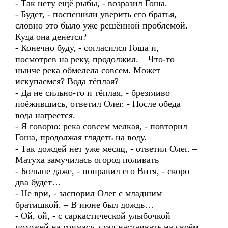
- Так нету ещё рыбы, - возразил Гоша.
- Будет, - поспешили уверить его братья,
словно это было уже решённой проблемой. –
Куда она денется?
- Конечно буду, - согласился Гоша и,
посмотрев на реку, продолжил. – Что-то
нынче река обмелела совсем. Может
искупаемся? Вода тёплая?
- Да не сильно-то и тёплая, - брезгливо
поёжившись, ответил Олег. - После обеда
вода нагреется.
- Я говорю: река совсем мелкая, - повторил
Гоша, продолжая глядеть на воду.
- Так дождей нет уже месяц, - ответил Олег. –
Матуха замучилась огород поливать
- Больше даже, - поправил его Витя, - скоро
два будет…
- Не ври, - заспорил Олег с младшим
братишкой. – В июне был дождь…
- Ой, ой, - с саркастической улыбочкой
похожей на гримасу, стал настаивать на своём