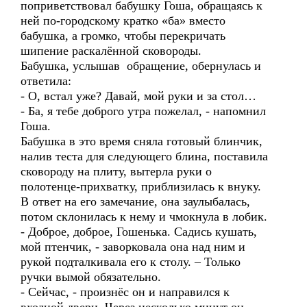
поприветствовал бабушку Гоша, обращаясь к
ней по-городскому кратко «ба» вместо
бабушка, а громко, чтобы перекричать
шипение раскалённой сковороды.
Бабушка, услышав обращение, обернулась и
ответила:
- О, встал уже? Давай, мой руки и за стол…
- Ба, я тебе доброго утра пожелал, - напомнил
Гоша.
Бабушка в это время сняла готовый блинчик,
налив теста для следующего блина, поставила
сковороду на плиту, вытерла руки о
полотенце-прихватку, приблизилась к внуку.
В ответ на его замечание, она заулыбалась,
потом склонилась к нему и чмокнула в лобик.
- Доброе, доброе, Гошенька. Садись кушать,
мой птенчик, - заворковала она над ним и
рукой подталкивала его к столу. – Только
ручки вымой обязательно.
- Сейчас, - произнёс он и направился к