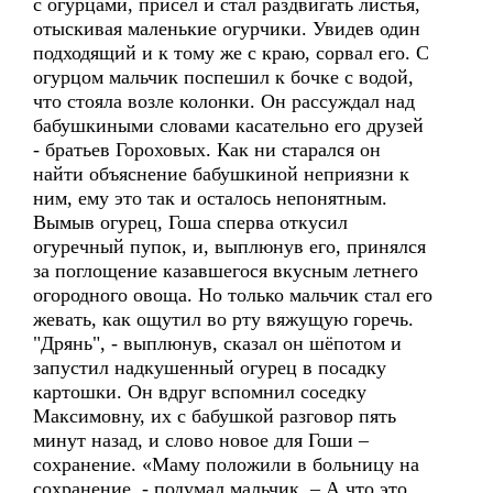
с огурцами, присел и стал раздвигать листья,
отыскивая маленькие огурчики. Увидев один
подходящий и к тому же с краю, сорвал его. С
огурцом мальчик поспешил к бочке с водой,
что стояла возле колонки. Он рассуждал над
бабушкиными словами касательно его друзей
- братьев Гороховых. Как ни старался он
найти объяснение бабушкиной неприязни к
ним, ему это так и осталось непонятным.
Вымыв огурец, Гоша сперва откусил
огуречный пупок, и, выплюнув его, принялся
за поглощение казавшегося вкусным летнего
огородного овоща. Но только мальчик стал его
жевать, как ощутил во рту вяжущую горечь.
"Дрянь", - выплюнув, сказал он шёпотом и
запустил надкушенный огурец в посадку
картошки. Он вдруг вспомнил соседку
Максимовну, их с бабушкой разговор пять
минут назад, и слово новое для Гоши –
сохранение. «Маму положили в больницу на
сохранение, - подумал мальчик. – А что это