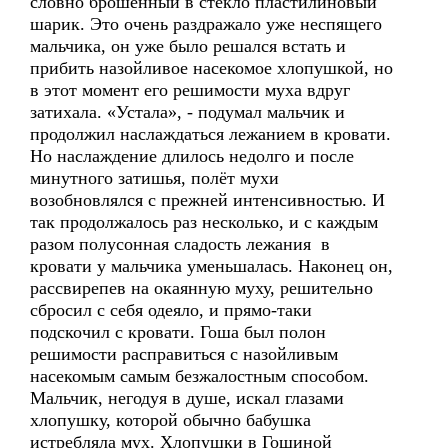
словно брошенный в стекло пластилиновый
шарик. Это очень раздражало уже неспящего
мальчика, он уже было решался встать и
прибить назойливое насекомое хлопушкой, но
в этот момент его решимости муха вдруг
затихала. «Устала», - подумал мальчик и
продолжил наслаждаться лежанием в кровати.
Но наслаждение длилось недолго и после
минутного затишья, полёт мухи
возобновлялся с прежней интенсивностью. И
так продолжалось раз несколько, и с каждым
разом полусонная сладость лежания в
кровати у мальчика уменьшалась. Наконец он,
рассвирепев на окаянную муху, решительно
сбросил с себя одеяло, и прямо-таки
подскочил с кровати. Гоша был полон
решимости расправиться с назойливым
насекомым самым безжалостным способом.
Мальчик, негодуя в душе, искал глазами
хлопушку, которой обычно бабушка
истребляла мух. Хлопушки в Гошиной