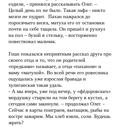
ездили, - принялся рассказывать Олег. –
Целый день их не было. Такая лафа - никто
мозги не пудрит. Пахан нажрался до
поросячьего визга, матуха его от остановки
почти на себе тащила. Он пришёл и рухнул
на пол – бухой в стельку, - восторженно
повествовал мальчик.
Гоше показался неприятным рассказ друга про
своего отца и то, что он родителей
«предками» называет, а отца «паханом» и
маму «матухой». Во всей речи его ровесника
ощущалась уже взрослая бравада и
хулиганская такая удаль.
- А мы вчера, уже под вечер, у «фёдоровских»
мордушку стырили на том берегу в кустах, а
сегодня сами закинули. – продолжал Олег. -
Сейчас в карты поиграем, вытащим, рыбы на
костре зажарим. Мы хлеб взяли, соли. Будешь
жрать?