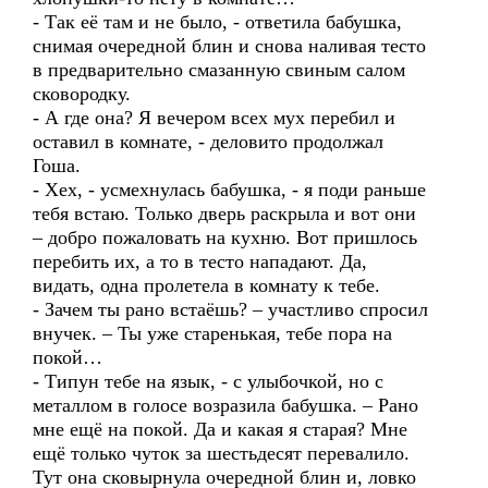
- Так её там и не было, - ответила бабушка,
снимая очередной блин и снова наливая тесто
в предварительно смазанную свиным салом
сковородку.
- А где она? Я вечером всех мух перебил и
оставил в комнате, - деловито продолжал
Гоша.
- Хех, - усмехнулась бабушка, - я поди раньше
тебя встаю. Только дверь раскрыла и вот они
– добро пожаловать на кухню. Вот пришлось
перебить их, а то в тесто нападают. Да,
видать, одна пролетела в комнату к тебе.
- Зачем ты рано встаёшь? – участливо спросил
внучек. – Ты уже старенькая, тебе пора на
покой…
- Типун тебе на язык, - с улыбочкой, но с
металлом в голосе возразила бабушка. – Рано
мне ещё на покой. Да и какая я старая? Мне
ещё только чуток за шестьдесят перевалило.
Тут она сковырнула очередной блин и, ловко