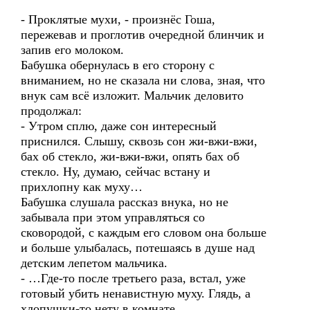
- Проклятые мухи, - произнёс Гоша,
пережевав и проглотив очередной блинчик и
запив его молоком.
Бабушка обернулась в его сторону с
вниманием, но не сказала ни слова, зная, что
внук сам всё изложит. Мальчик деловито
продолжал:
- Утром сплю, даже сон интересный
приснился. Слышу, сквозь сон жи-вжи-вжи,
бах об стекло, жи-вжи-вжи, опять бах об
стекло. Ну, думаю, сейчас встану и
прихлопну как муху…
Бабушка слушала рассказ внука, но не
забывала при этом управляться со
сковородой, с каждым его словом она больше
и больше улыбалась, потешаясь в душе над
детским лепетом мальчика.
- …Где-то после третьего раза, встал, уже
готовый убить ненавистную муху. Глядь, а
хлопушки-то нету в комнате…