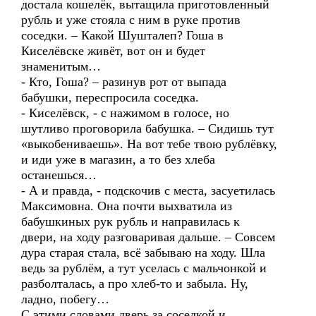
достала кошелёк, вытащила приготовленный
рубль и уже стояла с ним в руке против
соседки. – Какой Шушталеп? Гоша в
Киселёвске живёт, вот он и будет
знаменитым…
- Кто, Гоша? – разинув рот от выпада
бабушки, переспросила соседка.
- Киселёвск, - с нажимом в голосе, но
шутливо проговорила бабушка. – Сидишь тут
«выкобениваешь». На вот тебе твою рублёвку,
и иди уже в магазин, а то без хлеба
останешься…
- А и правда, - подскочив с места, засуетилась
Максимовна. Она почти выхватила из
бабушкиных рук рубль и направилась к
двери, на ходу разговаривая дальше. – Совсем
дура старая стала, всё забываю на ходу. Шла
ведь за рублём, а тут уселась с мальчонкой и
разболталась, а про хлеб-то и забыла. Ну,
ладно, побегу…
С этими словами дверь за соседкой и