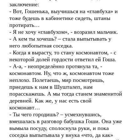
заключение:
- Вот, Гошенька, выучишься на «главбуха» и
тоже будешь в кабинетике сидеть, штаны
протирать…
- Я не хочу «главбухом», - возразил мальчик.
- А кем ты хочешь? – стала выпытывать у
него любопытная соседка.
- Когда я вырасту, то стану космонавтом, - с
некоторой долей гордости ответил ей Гоша.
- А-а, - неопределённо протянула та, -
космонавтом. Ну, что ж, космонавтом тоже
неплохо. Полетаешь, мир посмотришь,
приедешь к нам в Шушталеп, нам
порасскажешь. А мы тогда станем знаменитой
деревней. Как же, у нас есть свой
космонавт…
- Ты чего городишь? – усмехнувшись,
вмешалась в разговор бабушка Гоши. Она уже
вымыла посуду, сполоснула руки, и пока
соседка выпытывала у внука «что, да как»