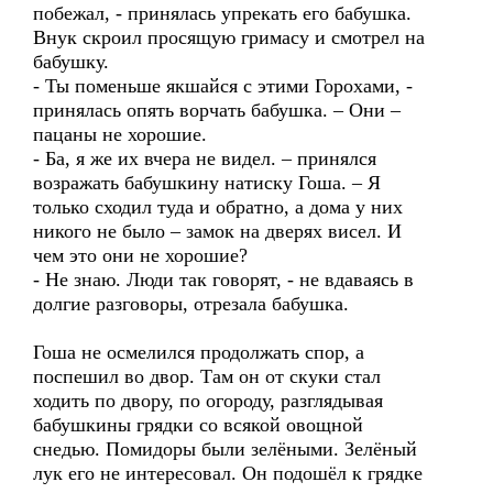
побежал, - принялась упрекать его бабушка.
Внук скроил просящую гримасу и смотрел на
бабушку.
- Ты поменьше якшайся с этими Горохами, -
принялась опять ворчать бабушка. – Они –
пацаны не хорошие.
- Ба, я же их вчера не видел. – принялся
возражать бабушкину натиску Гоша. – Я
только сходил туда и обратно, а дома у них
никого не было – замок на дверях висел. И
чем это они не хорошие?
- Не знаю. Люди так говорят, - не вдаваясь в
долгие разговоры, отрезала бабушка.
Гоша не осмелился продолжать спор, а
поспешил во двор. Там он от скуки стал
ходить по двору, по огороду, разглядывая
бабушкины грядки со всякой овощной
снедью. Помидоры были зелёными. Зелёный
лук его не интересовал. Он подошёл к грядке