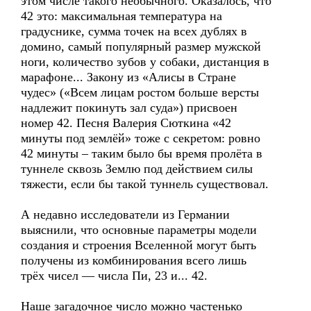
этом числе такого необычного. Оказалось, что
42 это: максимальная температура на
градуснике, сумма точек на всех дублях в
домино, самый популярный размер мужской
ноги, количество зубов у собаки, дистанция в
марафоне... Закону из «Алисы в Стране
чудес» («Всем лицам ростом больше версты
надлежит покинуть зал суда») присвоен
номер 42. Песня Валерия Сюткина «42
минуты под землёй» тоже с секретом: ровно
42 минуты – таким было бы время пролёта в
туннеле сквозь Землю под действием силы
тяжести, если бы такой туннель существовал.
А недавно исследователи из Германии
выяснили, что основные параметры модели
создания и строения Вселенной могут быть
получены из комбинирования всего лишь
трёх чисел — числа Пи, 23 и... 42.
Наше загадочное число можно частенько