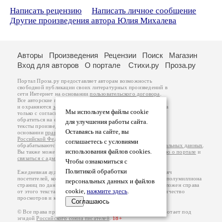
Написать рецензию
Написать личное сообщение
Другие произведения автора Юлия Михалева
Авторы
Произведения
Рецензии
Поиск
Магазин
Вход для авторов
О портале
Стихи.ру
Проза.ру
Портал Проза.ру предоставляет авторам возможность
свободной публикации своих литературных произведений в
сети Интернет на основании
пользовательского договора
.
Все авторские права на произведения принадлежат авторам
и охраняются
законом
. Перепечатка произведений возможна
Мы используем файлы cookie
только с согласия его автора, к которому вы можете
обратиться на его авторской странице. Ответственность за
для улучшения работы сайта.
тексты произведений авторы несут самостоятельно на
Оставаясь на сайте, вы
основании
правил публикации
и
законодательства
Российской Федерации
. Данные пользователей
соглашаетесь с условиями
обрабатываются на основании
Политики обработки персональных данных
.
использования файлов cookies.
Вы также можете посмотреть более подробную
информацию о портале
и
связаться с администрацией
.
Чтобы ознакомиться с
Политикой обработки
Ежедневная аудитория портала Проза.ру – порядка 100 тысяч
посетителей, которые в общей сумме просматривают более полумиллиона
персональных данных и файлов
страниц по данным счетчика посещаемости, который расположен справа
cookie,
нажмите здесь
.
от этого текста. В каждой графе указано по две цифры: количество
просмотров и количество посетителей.
Соглашаюсь
© Все права принадлежат авторам, 2000-2026. Портал работает под
эгидой
Российского союза писателей
.
18+