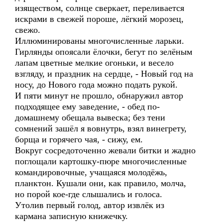
изяществом, солнце сверкает, переливается
искрами в свежей пороше, лёгкий морозец,
свежо.
Иллюминированы многочисленные ларьки.
Гирлянды опоясали ёлочки, бегут по зелёным
лапам цветные мелкие огоньки, и весело
взгляду, и праздник на сердце, - Новый год на
носу, до Нового года можно подать рукой.
И пяти минут не прошло, обнаружил автор
подходящее ему заведение, - обед по-
домашнему обещала вывеска; без тени
сомнений зашёл я вовнутрь, взял винегрету,
борща и горячего чая, - сижу, ем.
Вокруг сосредоточенно жевали битки и жадно
поглощали картошку-пюре многочисленные
командировочные, учащаяся молодёжь,
планктон. Кушали они, как правило, молча,
но порой кое-где слышались и голоса.
Утолив первый голод, автор извлёк из
кармана записную книжечку.