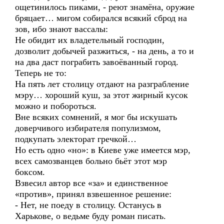
ощетинилось пиками, - реют знамёна, оружие
бряцает… мигом собирался всякий сброд на
зов, ибо знают вассалы:
Не обидит их владетельный господин,
дозволит добычей разжиться, - на день, а то и
на два даст пограбить завоёванный город.
Теперь не то:
На пять лет столицу отдают на разграбление
мэру… хороший куш, за этот жирный кусок
можно и побороться.
Вне всяких сомнений, я мог бы искушать
доверчивого избирателя популизмом,
подкупать электорат гречкой…
Но есть одно «но»: в Киеве уже имеется мэр,
всех самозванцев больно бьёт этот мэр
боксом.
Взвесил автор все «за» и единственное
«против», принял взвешенное решение:
- Нет, не поеду в столицу. Останусь в
Харькове, о ведьме буду роман писать.