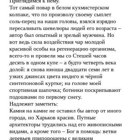
Приглядимся к нему.
Тот самый повар в белом кухмистерском
колпаке, что по произволу своему сыплет
соль-перец на наши головы, взялся изрядно
пересаливать шевелюры людей его возраста –
автор был опытный и зрелый мужчина. Но
вот ведь сила воздействия чар молодой
красивой особы на регенерацию организма,
всего-то и провели мы со Стешей часов
десять в одном купе – а будто четверть века
долой: я снова юноша двадцати семи лет в
узких джинсах цвета индиго и чёрной
синтепоновой куртке; на голове моей
спортивная шапочка; ботинки поскрипывают
подошвами по первому снегу.
Надлежит заметить:
Камня на камне не оставил бы автор от иного
города, но Харьков красив. Путные
архитекторы трудились над его живописными
видами, а кроме того – Бог в помощь: ветви
деревьев припорошены с великим