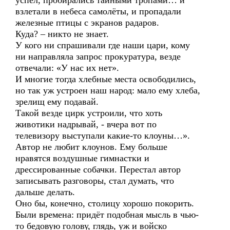
успел, пробирались тайными тропами… и
взлетали в небеса самолёты, и пропадали
железные птицы с экранов радаров.
Куда? – никто не знает.
У кого ни спрашивали где наши цари, кому
ни направляла запрос прокуратура, везде
отвечали: «У нас их нет».
И многие тогда хлебные места освободились,
но так уж устроен наш народ: мало ему хлеба,
зрелищ ему подавай.
Такой везде цирк устроили, что хоть
животики надрывай, - вчера вот по
телевизору выступали какие-то клоуны…».
Автор не любит клоунов. Ему больше
нравятся воздушные гимнастки и
дрессированные собачки. Перестал автор
записывать разговоры, стал думать, что
дальше делать.
Оно бы, конечно, столицу хорошо покорить.
Были времена: придёт подобная мысль в чью-
то бедовую голову, глядь, уж и войско