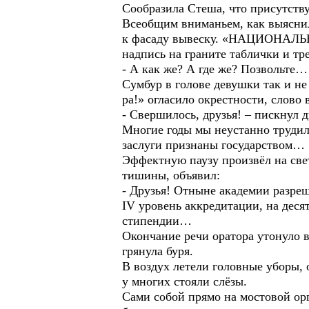
Сообразила Стеша, что присутству
Всеобщим вниманьем, как выяснил
к фасаду вывеску. «НАЦИОНА
надпись на граните таблички и тре
- А как же? А где же? Позвольте…
Сумбур в голове девушки так и не
ра!» огласило окрестности, слово 
- Свершилось, друзья! – пискнул 
Многие годы мы неустанно трудили
заслуги признаны государством…
Эффектную паузу произвёл на све
тишины, объявил:
- Друзья! Отныне академии разре
IV уровень аккредитации, на деся
стипендии…
Окончание речи оратора утонуло в 
грянула буря.
В воздух летели головные уборы, 
у многих стояли слёзы.
Сами собой прямо на мостовой ор