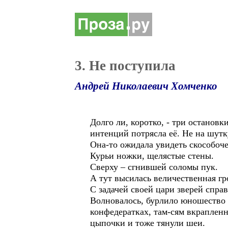
3. Не поступила
Андрей Николаевич Хомченко
Долго ли, коротко, - три останов
интенций потрясла её. Не на шутк
Она-то ожидала увидеть скособоч
Курьи ножки, щелястые стены.
Сверху – сгнившей соломы пук.
А тут высилась величественная г
С задачей своей цари зверей спра
Волновалось, бурлило юношество 
конфедератках, там-сям вкрапленн
цыпочки и тоже тянули шеи.