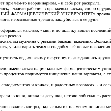
ет при чём-то неординарном, - и себе рот раскрыла.
ось, владели рабочие в оранжевых касках, споро орудов
ЛЬНЫЙ ФАРМАЦЕВТИЧЕСКИЙ УНИВЕРСИТЕТ» прочла С
вога, неосознанная тревога, заклубилась в её душе:
 оформился мыслью, - миг, и по шляпку вошёл последний 
взял ректор.
дискантом мужчина с рыжими баками, академик, Великий 
сь, учили варить зелья и снадобья всё новые поколения 
т учитель ведьмовскому искусству, и, дождавшись хрупк
шено именоваться национальным фармацевтическим униве
ть процентов поднимутся нищенские наши зарплаты, а ст
аплодисментах и криках, и радостных возгласах, - и если
орали юноши, визжали девушки, истово лобызались расчу
ганизовались костры, над ясным их пламенем повисли ме