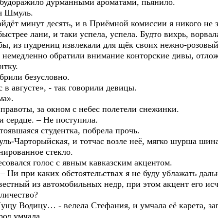
, будоражило дурманными ароматами, пьянило.
я Шмуль.
йдёт минут десять, и в Приёмной комиссии я никого не з
ыстрее лани, и таки успела, успела. Будто вихрь, ворва
бы, из пудрениц извлекали для щёк своих нежно-розовый
 немедленно обратили внимание конторские дивы, отло
нтку.
брили безусловно.
 в августе», - так говорили девицы.
ма».
правоты, за окном с небес полетели снежинки.
и сердце. – Не поступила.
тоявшаяся студентка, побрела прочь.
ль-Чарторыйская, и тотчас возле неё, мягко шурша ши
нированное стекло.
есовался голос с явным кавказским акцентом.
. – Ни при каких обстоятельствах я не буду ублажать дал
звестный из автомобильных недр, при этом акцент его исч
еличество?
в Пущу Водицу… - велела Стефания, и умчала её карета, 
род умчала.