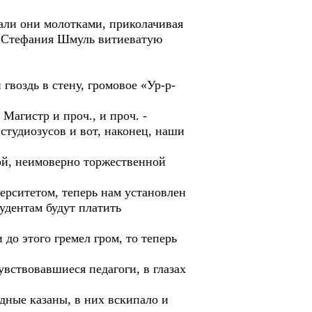
али они молотками, приколачивая
тефания Шмуль витиеватую
гвоздь в стену, громовое «Ур-р-
Магистр и проч., и проч. -
студиозусов и вот, наконец, наши
ой, неимоверно торжественной
рситетом, теперь нам установлен
удентам будут платить
 до этого гремел гром, то теперь
вствовавшиеся педагоги, в глазах
дные казаны, в них вскипало и