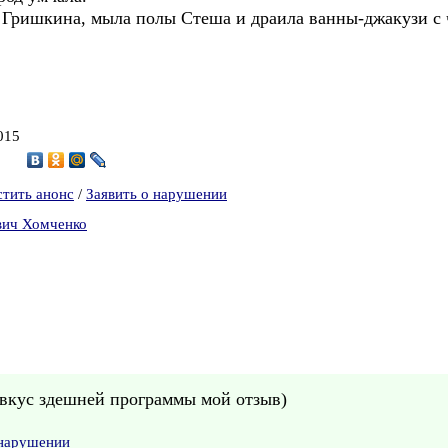
а Гришкина, мыла полы Стеша и драила ванны-джакузи с 
015
0
стить анонс
/
Заявить о нарушении
вич Хомченко
а вкус здешней программы мой отзыв)
 нарушении