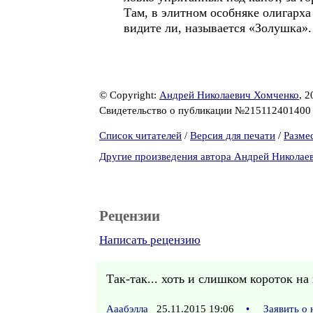
Там, в элитном особняке олигарх
видите ли, называется «Золушка».
© Copyright:
Андрей Николаевич Хомченко
, 2
Свидетельство о публикации №21511240140
Список читателей
/
Версия для печати
/
Разме
Другие произведения автора Андрей Николае
Рецензии
Написать рецензию
Так-так... хоть и слишком короток н
Ааабэлла
25.11.2015 19:06
•
Заявить о