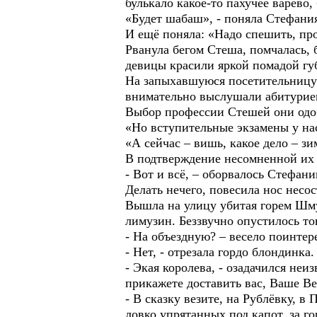
булькало какое-то пахучее варево
«Будет шабаш», - поняла Стефани
И ещё поняла: «Надо спешить, про
Рванула бегом Стеша, помчалась, б
девицы красили яркой помадой гу
На запыхавшуюся посетительницу
внимательно выслушали абитурие
Выбор профессии Стешей они одо
«Но вступительные экзамены у нас
«А сейчас – вишь, какое дело – зи
В подтверждение несомненной их 
- Вот и всё, – оборвалось Стефани
Делать нечего, повесила нос несос
Вышла на улицу убитая горем Шму
лимузин. Беззвучно опустилось то
- На объездную? – весело поинтер
- Нет, - отрезала гордо блондинка
- Экая королева, - озадачился неи
прикажете доставить вас, Ваше В
- В сказку везите, на Рублёвку, 
ловко упрятанных под капот, за го