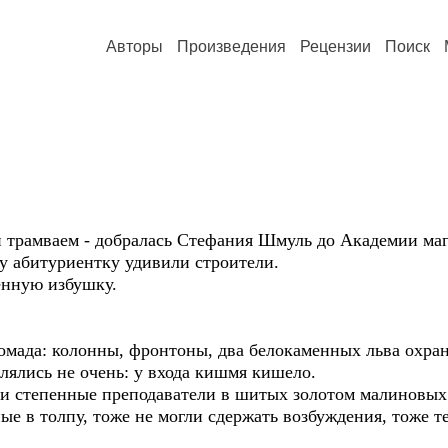
Авторы
Произведения
Рецензии
Поиск
ки трамваем - добралась Стефания Шмуль до Академии маг
у абитуриентку удивили строители.
енную избушку.
ромада: колонны, фронтоны, два белокаменных льва охра
влялись не очень: у входа кишмя кишело.
и степенные преподаватели в шитых золотом малиновых
ые в толпу, тоже не могли сдержать возбуждения, тоже т