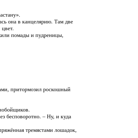
астану».
лась она в канцелярию. Там две
 цвет.
жили помады и пудреницы,
нами, притормозил роскошный
ьнобойщиков.
ез бесповоротно. – Ну, и куда
запряжённая тремястами лошадок,