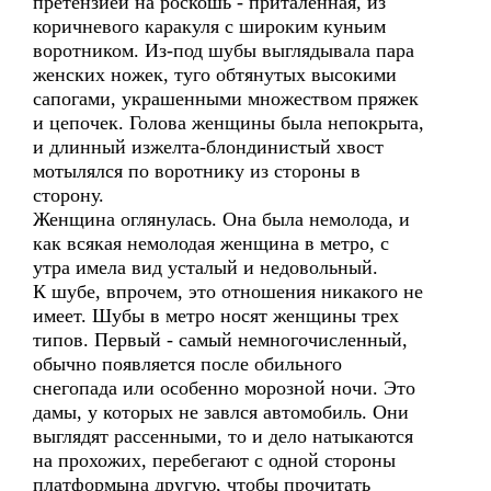
претензией на роскошь - приталенная, из
коричневого каракуля с широким куньим
воротником. Из-под шубы выглядывала пара
женских ножек, туго обтянутых высокими
сапогами, украшенными множеством пряжек
и цепочек. Голова женщины была непокрыта,
и длинный изжелта-блондинистый хвост
мотылялся по воротнику из стороны в
сторону.
Женщина оглянулась. Она была немолода, и
как всякая немолодая женщина в метро, с
утра имела вид усталый и недовольный.
К шубе, впрочем, это отношения никакого не
имеет. Шубы в метро носят женщины трех
типов. Первый - самый немногочисленный,
обычно появляется после обильного
снегопада или особенно морозной ночи. Это
дамы, у которых не завлся автомобиль. Они
выглядят рассенными, то и дело натыкаются
на прохожих, перебегают с одной стороны
платформына другую, чтобы прочитать