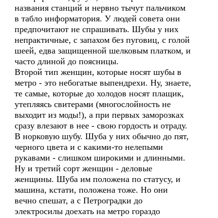
названия станций и нервно тычут пальчиком
в табло информатория. У людей совета они
предпочитают не спрашивать. Шубы у них
непрактичные, с запахом без пуговиц, с голой
шеей, едва защищенной шелковым платком, и
часто длиной до поясницы.
Второй тип женщин, которые носят шубы в
метро - это небогатые выпендрехи. Ну, знаете,
те самые, которые до холодов носят плащик,
утепляясь свитерами (многослойность не
выходит из моды!), а при первых заморозках
сразу влезают в нее - свою гордость и отраду.
В норковую шубу. Шуба у них обычно до пят,
черного цвета и с какими-то нелепыми
рукавами - слишком широкими и длинными.
Ну и третий сорт женщин - деловые
женщины. Шуба им положена по статусу, и
машина, кстати, положена тоже. Но они
вечно спешат, а с Петроградки до
электросилы доехать на метро гораздо