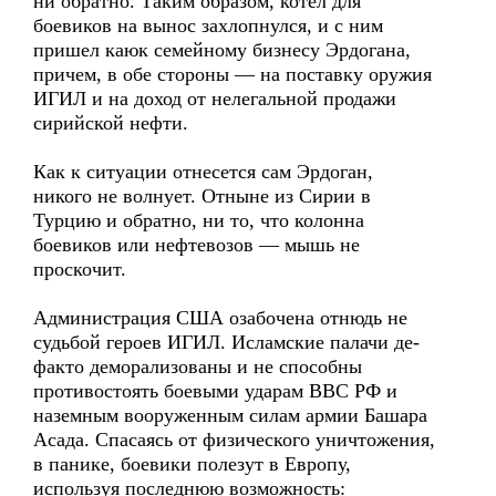
ни обратно. Таким образом, котел для
боевиков на вынос захлопнулся, и с ним
пришел каюк семейному бизнесу Эрдогана,
причем, в обе стороны — на поставку оружия
ИГИЛ и на доход от нелегальной продажи
сирийской нефти.
Как к ситуации отнесется сам Эрдоган,
никого не волнует. Отныне из Сирии в
Турцию и обратно, ни то, что колонна
боевиков или нефтевозов — мышь не
проскочит.
Администрация США озабочена отнюдь не
судьбой героев ИГИЛ. Исламские палачи де-
факто деморализованы и не способны
противостоять боевыми ударам ВВС РФ и
наземным вооруженным силам армии Башара
Асада. Спасаясь от физического уничтожения,
в панике, боевики полезут в Европу,
используя последнюю возможность: