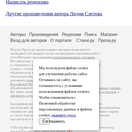
Написать рецензию
Другие произведения автора Лидия Слетова
Авторы
Произведения
Рецензии
Поиск
Магазин
Вход для авторов
О портале
Стихи.ру
Проза.ру
Портал Проза.ру предоставляет авторам возможность
свободной публикации своих литературных произведений в
сети Интернет на основании
пользовательского договора
.
Все авторские права на произведения принадлежат авторам
и охраняются
законом
. Перепечатка произведений возможна
Мы используем файлы cookie
только с согласия его автора, к которому вы можете
обратиться на его авторской странице. Ответственность за
для улучшения работы сайта.
тексты произведений авторы несут самостоятельно на
Оставаясь на сайте, вы
основании
правил публикации
и
законодательства
Российской Федерации
. Данные пользователей
соглашаетесь с условиями
обрабатываются на основании
Политики обработки персональных данных
.
использования файлов cookies.
Вы также можете посмотреть более подробную
информацию о портале
и
связаться с администрацией
.
Чтобы ознакомиться с
Политикой обработки
Ежедневная аудитория портала Проза.ру – порядка 100 тысяч
посетителей, которые в общей сумме просматривают более полумиллиона
персональных данных и файлов
страниц по данным счетчика посещаемости, который расположен справа
cookie,
нажмите здесь
.
от этого текста. В каждой графе указано по две цифры: количество
просмотров и количество посетителей.
Соглашаюсь
© Все права принадлежат авторам, 2000-2026. Портал работает под
эгидой
Российского союза писателей
.
18+