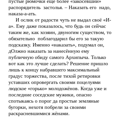
пустые рюмочки ещё более «закосевший»
распорядитель застолья. – Наказать его надо,
наказа-а-ать.
И ослик от радости чуть не выдал своё «И-
а». Ему даже показалось, что будь он сейчас
таким же, как хозяин, двуногим существом, то
обязательно поблагодарил бы его за такую
подсказку. Именно «наказать», подумал он,
дОлжно наказать за нанесённую ему
публичную обиду самого Архипыча. Только
вот как это лучше сделать? Решение пришло
лишь к концу набравшего максимальный
градус торжества, после тихой ретировки
уставших опровергать своими поцелуями
людское «горько» молодожёнов. Когда уже и
последние соседские мужики, опасно
спотыкаясь о порог да простые земляные
бугорки, нехотя побрели за своими
раскрасневшимися жёнами.