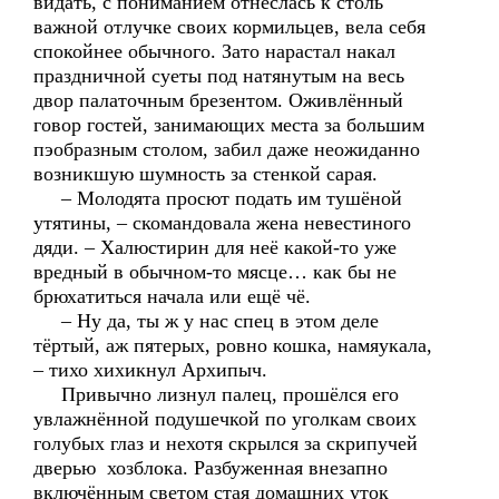
видать, с пониманием отнеслась к столь
важной отлучке своих кормильцев, вела себя
спокойнее обычного. Зато нарастал накал
праздничной суеты под натянутым на весь
двор палаточным брезентом. Оживлённый
говор гостей, занимающих места за большим
пэобразным столом, забил даже неожиданно
возникшую шумность за стенкой сарая.
– Молодята просют подать им тушёной
утятины, – скомандовала жена невестиного
дяди. – Халюстирин для неё какой-то уже
вредный в обычном-то мясце… как бы не
брюхатиться начала или ещё чё.
– Ну да, ты ж у нас спец в этом деле
тёртый, аж пятерых, ровно кошка, намяукала,
– тихо хихикнул Архипыч.
Привычно лизнул палец, прошёлся его
увлажнённой подушечкой по уголкам своих
голубых глаз и нехотя скрылся за скрипучей
дверью хозблока. Разбуженная внезапно
включённым светом стая домашних уток