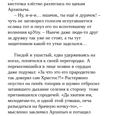
кисточка хлёстко разлеглась по щекам
Архипыча.
– Ну, и-и-и… ишачок, ты ещё и дурачок! –
чуть не заговорил голосом испугавшегося
ослика тот и пнул его по вспотевшему от
волнения крУпу. – Нынче даже люди-то друг
за дружку так уже не стоят, а ты тут
защитником какой-то утки заделался…
Гнедой и ушастый, едва удерживаясь на
ногах, попятился к своей перегородке. А
перекосившийся в лице хозяин в сердцах
даже подумал: «За что это его прародителю
так доверял сам Христос?!» Растерянно
опустил на пенёк топорик и шумно отбросил
затаившего дыхание селезня в сторону тоже
притаившихся сородичей. «Да хватим им,
молодятам-то, и одной этой утяшки, неча
разъедаться на брачную ночку-то», –
мысленно заключил Архипыч и потащил