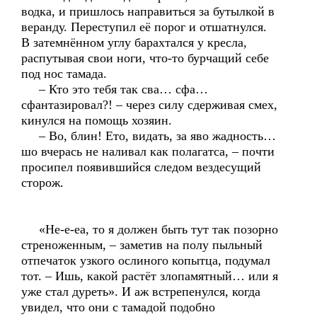
водка, и пришлось направиться за бутылкой в
веранду. Переступил её порог и отшатнулся.
В затемнённом углу барахтался у кресла,
распутывая свои ноги, что-то бурчащий себе
под нос тамада.
– Кто это тебя так сва… сфа…
сфантазировал?! – через силу сдерживая смех,
кинулся на помощь хозяин.
– Во, блин! Ето, видать, за яво жадность…
шо вчерась не наливал как полагатса, – почти
просипел появившийся следом вездесущий
сторож.
«Не-е-еа, то я должен быть тут так позорно
стреноженным, – заметив на полу пыльный
отпечаток узкого ослиного копытца, подумал
тот. – Ишь, какой растёт злопамятный… или я
уже стал дуреть». И аж встрепенулся, когда
увидел, что они с тамадой подобно