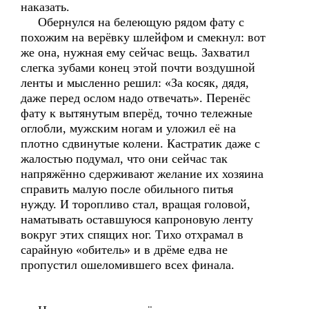
наказать.
Обернулся на белеющую рядом фату с
похожим на верёвку шлейфом и смекнул: вот
же она, нужная ему сейчас вещь. Захватил
слегка зубами конец этой почти воздушной
ленты и мысленно решил: «За косяк, дядя,
даже перед ослом надо отвечать». Перенёс
фату к вытянутым вперёд, точно тележные
оглобли, мужским ногам и уложил её на
плотно сдвинутые колени. Кастратик даже с
жалостью подумал, что они сейчас так
напряжённо сдерживают желание их хозяина
справить малую после обильного питья
нужду. И торопливо стал, вращая головой,
наматывать оставшуюся капроновую ленту
вокруг этих спящих ног. Тихо отхрамал в
сарайную «обитель» и в дрёме едва не
пропустил ошеломившего всех финала.