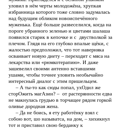
уловил в нём черты молодожёна, хрупкая
избранница которого тоже словно задумалась
над будущим обликом новоиспечённого
муженька. Ещё больше развеселился, когда на
пороге убранного зеленью и цветами шалаша
появился старик в кепочке и с двустволкой за
плечом. Глядя на его глубоко впалые щёки, с
жалостью предположил, что тот наверняка
осваивает новую диету – переходит с мяса на
лекарства или «рюмкотерапию». И даже
зашевелил своими антенно вставшими
ушами, чтобы точнее уловить необычайно
интересный диалог с этим пришельцем.
– А ты-то как сюды попал, ухОдил же
сторОжить магАзин? – от растерянности едва
не макнулась грудью в торчащее рядом горкой
оливье дородная жена.
– Да не боись, я ету работёнку взял с
собою вот, шо называтса, на дом, – хихикнул
тот и приставил свою берданку к