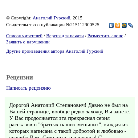
© Copyright:
Анатолий Гурский
, 2015
Свидетельство о публикации №215112900525
Список читателей
/
Версия для печати
/
Разместить анонс
/
Заявить о нарушении
Другие произведения автора Анатолий Гурский
Рецензии
Написать рецензию
Дорогой Анатолий Степанович! Давно не был на
Вашей странице, вообще редко захожу, Вы занете.
У Вас продолжается эта прекрасная серия
рассказов о "братьях наших меньших", каждая из
которых написана с такой добротой и любовью -
спасибо Вам, Степаныч, и здоровья! С