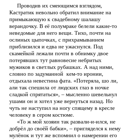
Проводив их смеющимся взглядом,
Кастратик невольно обратил внимание на
примыкающую к свадебному шалашу
верандочку. В её полумраке белели какие-то
неведомые для него вещи. Тихо, почти на
ослиных цыпочках, с прихрамыванием
приблизился и едва не ужаснулся. Под
скамейкой лежали почти в обнимку двое
потерявших тут равновесие небритых
мужиков в светлых рубашках. А над ними,
словно по задуманной кем-то иронии,
отдыхала невестина фата. «Потеряла, шо ли,
али так спешила от людских глаз в ночке
сладкой спрятаться», – мысленно шевельнул
ушами он и хотел уже вернуться назад. Но
чуть не наступил на ногу спящему в кресле
человеку в сером костюме.
«То ж мой хозяин так развали-и-ился, не
добрёл до своёй бабки», – пригляделся к нему
мулёнок и тут же вспомнил о намерении его