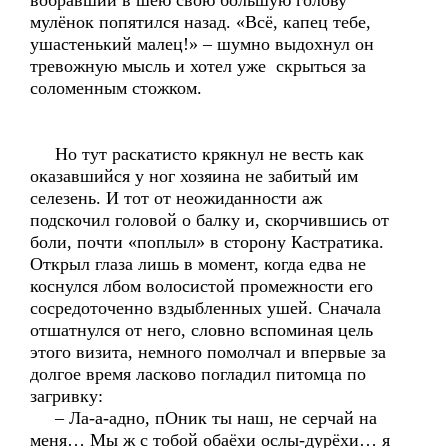
вобравший в шею свою большую голову
мулёнок попятился назад. «Всё, капец тебе,
ушастенький малец!» – шумно выдохнул он
тревожную мысль и хотел уже скрыться за
соломенным стожком.
Но тут раскатисто крякнул не весть как
оказавшийся у ног хозяина не забитый им
селезень. И тот от неожиданности аж
подскочил головой о балку и, скорчившись от
боли, почти «поплыл» в сторону Кастратика.
Открыл глаза лишь в момент, когда едва не
коснулся лбом волосистой промежности его
сосредоточенно вздыбленных ушей. Сначала
отшатнулся от него, словно вспоминая цель
этого визита, немного помолчал и впервые за
долгое время ласково погладил питомца по
загривку:
– Ла-а-адно, пОник ты наш, не серчай на
меня… Мы ж с тобой обаёхи ослы-дурёхи… я