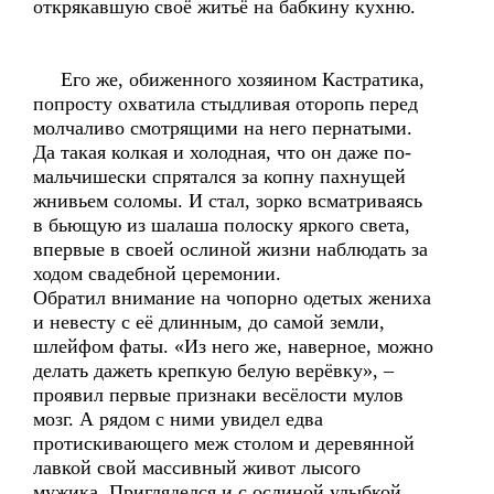
открякавшую своё житьё на бабкину кухню.
Его же, обиженного хозяином Кастратика,
попросту охватила стыдливая оторопь перед
молчаливо смотрящими на него пернатыми.
Да такая колкая и холодная, что он даже по-
мальчишески спрятался за копну пахнущей
жнивьем соломы. И стал, зорко всматриваясь
в бьющую из шалаша полоску яркого света,
впервые в своей ослиной жизни наблюдать за
ходом свадебной церемонии.
Обратил внимание на чопорно одетых жениха
и невесту с её длинным, до самой земли,
шлейфом фаты. «Из него же, наверное, можно
делать дажеть крепкую белую верёвку», –
проявил первые признаки весёлости мулов
мозг. А рядом с ними увидел едва
протискивающего меж столом и деревянной
лавкой свой массивный живот лысого
мужика. Пригляделся и с ослиной улыбкой