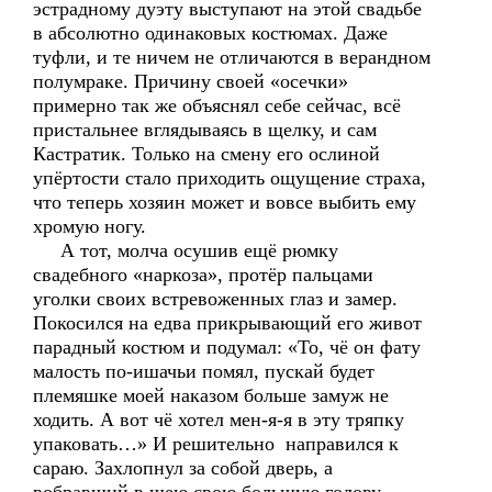
эстрадному дуэту выступают на этой свадьбе
в абсолютно одинаковых костюмах. Даже
туфли, и те ничем не отличаются в верандном
полумраке. Причину своей «осечки»
примерно так же объяснял себе сейчас, всё
пристальнее вглядываясь в щелку, и сам
Кастратик. Только на смену его ослиной
упёртости стало приходить ощущение страха,
что теперь хозяин может и вовсе выбить ему
хромую ногу.
А тот, молча осушив ещё рюмку
свадебного «наркоза», протёр пальцами
уголки своих встревоженных глаз и замер.
Покосился на едва прикрывающий его живот
парадный костюм и подумал: «То, чё он фату
малость по-ишачьи помял, пускай будет
племяшке моей наказом больше замуж не
ходить. А вот чё хотел мен-я-я в эту тряпку
упаковать…» И решительно направился к
сараю. Захлопнул за собой дверь, а