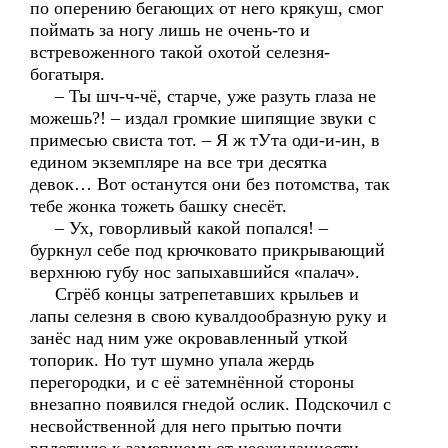
по оперению бегающих от него крякуш, смог
поймать за ногу лишь не очень-то и
встревоженного такой охотой селезня-
богатыря.
– Ты шч-ч-чё, старче, уже разуть глаза не
можешь?! – издал громкие шипящие звуки с
примесью свиста тот. – Я ж тУта оди-и-ин, в
едином экземпляре на все три десятка
девок… Вот останутся они без потомства, так
тебе жонка тожеть башку снесёт.
– Ух, говорливый какой попался! –
буркнул себе под крючковато прикрывающий
верхнюю губу нос запыхавшийся «палач».
Сгрёб концы затрепетавших крыльев и
лапы селезня в свою кувалдообразную руку и
занёс над ним уже окровавленный уткой
топорик. Но тут шумно упала жердь
перегородки, и с её затемнённой стороны
внезапно появился гнедой ослик. Подскочил с
несвойственной для него прытью почти