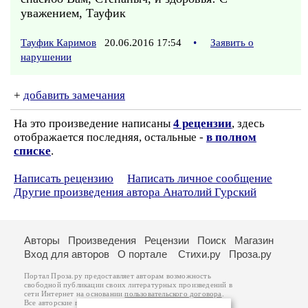
уважением, Тауфик
Тауфик Каримов
20.06.2016 17:54
•
Заявить о
нарушении
+
добавить замечания
На это произведение написаны
4 рецензии
, здесь
отображается последняя, остальные -
в полном
списке
.
Написать рецензию
Написать личное сообщение
Другие произведения автора Анатолий Гурский
Авторы
Произведения
Рецензии
Поиск
Магазин
Вход для авторов
О портале
Стихи.ру
Проза.ру
Портал Проза.ру предоставляет авторам возможность
свободной публикации своих литературных произведений в
сети Интернет на основании
пользовательского договора
.
Все авторские права на произведения принадлежат авторам