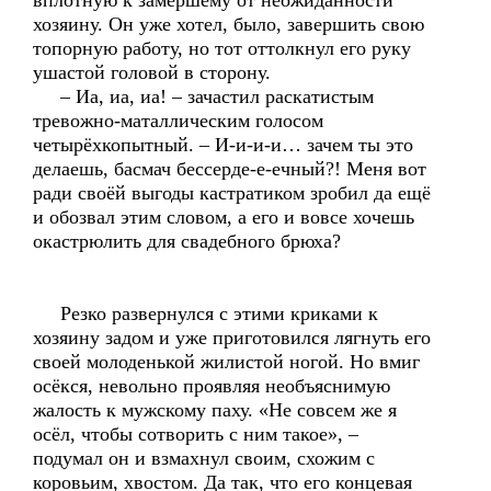
вплотную к замершему от неожиданности
хозяину. Он уже хотел, было, завершить свою
топорную работу, но тот оттолкнул его руку
ушастой головой в сторону.
– Иа, иа, иа! – зачастил раскатистым
тревожно-маталлическим голосом
четырёхкопытный. – И-и-и-и… зачем ты это
делаешь, басмач бессерде-е-ечный?! Меня вот
ради своёй выгоды кастратиком зробил да ещё
и обозвал этим словом, а его и вовсе хочешь
окастрюлить для свадебного брюха?
Резко развернулся с этими криками к
хозяину задом и уже приготовился лягнуть его
своей молоденькой жилистой ногой. Но вмиг
осёкся, невольно проявляя необъяснимую
жалость к мужскому паху. «Не совсем же я
осёл, чтобы сотворить с ним такое», –
подумал он и взмахнул своим, схожим с
коровьим, хвостом. Да так, что его концевая