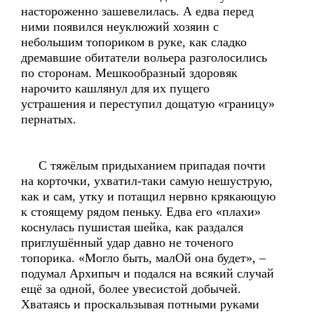
настороженно зашевелилась. А едва перед
ними появился неуклюжий хозяин с
небольшим топориком в руке, как сладко
дремавшие обитатели вольера разголосились
по сторонам. Мешкообразный здоровяк
нарочито кашлянул для их пущего
устрашения и переступил дощатую «границу»
пернатых.
С тяжёлым придыханием припадая почти
на корточки, ухватил-таки самую нешуструю,
как и сам, утку и потащил нервно крякающую
к стоящему рядом пеньку. Едва его «плахи»
коснулась пушистая шейка, как раздался
приглушённый удар давно не точеного
топорика. «Могло быть, малОй она будет», –
подумал Архипыч и подался на всякий случай
ещё за одной, более увесистой добычей.
Хватаясь и проскальзывая потными руками