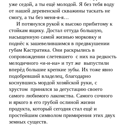
уже седой, а ты ещё молодой. Я без тебя воду
от нашей деревенской скважины таскать не
смогу, а ты без меня-я-я…
И потянулся рукой к высоко прибитому к
стойкам ящику. Достал оттуда большую,
насыщенную самой жизнью морковку и
поднёс к зашевелившимся в предвкушении
губам Кастратика. Они раскрылись в
сопровождении слетевшего с них на редкость
мелодичного «и-и-иа» и тут же выпустили
вперёд большие крепкие зубы. Их тоже явно
подобревший владелец, благодарно
коснувшись мордой хозяйской руки, с
хрустом принялся за дегустацию своего
самого любимого лакомства. Самого сочного
и яркого в его грубой ослиной жизни
продукта, который сегодня стал ещё и
простейшим символом примирения этих двух
земных существ.