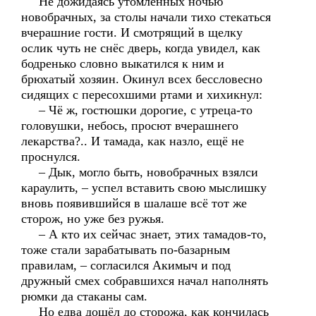
Не дожидаясь утомлённых ночью
новобрачных, за столы начали тихо стекаться
вчерашние гости. И смотрящий в щелку
ослик чуть не снёс дверь, когда увидел, как
бодренько словно выкатился к ним и
брюхатый хозяин. Окинул всех бессловесно
сидящих с пересохшими ртами и хихикнул:
– Чё ж, гостюшки дорогие, с утреца-то
головушки, небось, просют вчерашнего
лекарства?.. И тамада, как назло, ещё не
проснулся.
– Дык, могло быть, новобрачных взялси
караулить, – успел вставить свою мыслишку
вновь появившийся в шалаше всё тот же
сторож, но уже без ружья.
– А кто их сейчас знает, этих тамадов-то,
тоже стали зарабатывать по-базарным
правилам, – согласился Акимыч и под
дружный смех собравшихся начал наполнять
рюмки да стаканы сам.
Но едва дошёл до сторожа, как кончилась