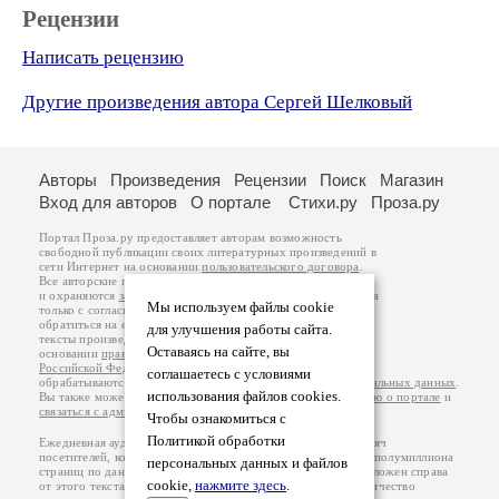
Рецензии
Написать рецензию
Другие произведения автора Сергей Шелковый
Авторы
Произведения
Рецензии
Поиск
Магазин
Вход для авторов
О портале
Стихи.ру
Проза.ру
Портал Проза.ру предоставляет авторам возможность
свободной публикации своих литературных произведений в
сети Интернет на основании
пользовательского договора
.
Все авторские права на произведения принадлежат авторам
и охраняются
законом
. Перепечатка произведений возможна
Мы используем файлы cookie
только с согласия его автора, к которому вы можете
обратиться на его авторской странице. Ответственность за
для улучшения работы сайта.
тексты произведений авторы несут самостоятельно на
Оставаясь на сайте, вы
основании
правил публикации
и
законодательства
Российской Федерации
. Данные пользователей
соглашаетесь с условиями
обрабатываются на основании
Политики обработки персональных данных
.
использования файлов cookies.
Вы также можете посмотреть более подробную
информацию о портале
и
связаться с администрацией
.
Чтобы ознакомиться с
Политикой обработки
Ежедневная аудитория портала Проза.ру – порядка 100 тысяч
посетителей, которые в общей сумме просматривают более полумиллиона
персональных данных и файлов
страниц по данным счетчика посещаемости, который расположен справа
cookie,
нажмите здесь
.
от этого текста. В каждой графе указано по две цифры: количество