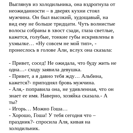
Выглянув из холодильника, она вздрогнула от
неожиданности – в дверях кухни стоял
мужчина. Он был высокий, худощавый, на
вид ему не больше тридцати. Чуть волнистые
волосы собраны в хвост сзади, глаза светлые,
кажется, голубые, тонкие губы искривлены в
ухмылке… «Ну совсем не мой тип», -
пронеслось в голове Али, вслух она сказала:
- Привет, сосед! Не ожидала, что буду жить не
одна…- сходу заявила девушка.
- Привет, а я давно тебя жду… Альбина,
кажется?- приподнял бровь мужчина.
- Аля,- поправила она, не удивленная, что он
знает ее имя. Наверно, хозяйка сказала.- А
ты?
- Игорь… Можно Гоша…
- Хорошо, Гоша! У тебя сегодня что –
праздник?- спросила Аля, кивая на
холодильник.