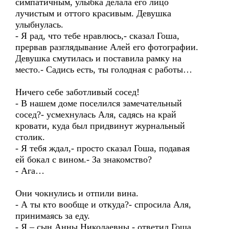
симпатичным, улыбка делала его лицо
лучистым и оттого красивым. Девушка
улыбнулась.
- Я рад, что тебе нравлюсь,- сказал Гоша,
прервав разглядывание Алей его фотографии.
Девушка смутилась и поставила рамку на
место.- Садись есть, ты голодная с работы…
Ничего себе заботливый сосед!
- В нашем доме поселился замечательный
сосед?- усмехнулась Аля, садясь на край
кровати, куда был придвинут журнальный
столик.
- Я тебя ждал,- просто сказал Гоша, подавая
ей бокал с вином.- За знакомство?
- Ага…
Они чокнулись и отпили вина.
- А ты кто вообще и откуда?- спросила Аля,
принимаясь за еду.
- Я – сын Анны Николаевны,- ответил Гоша.