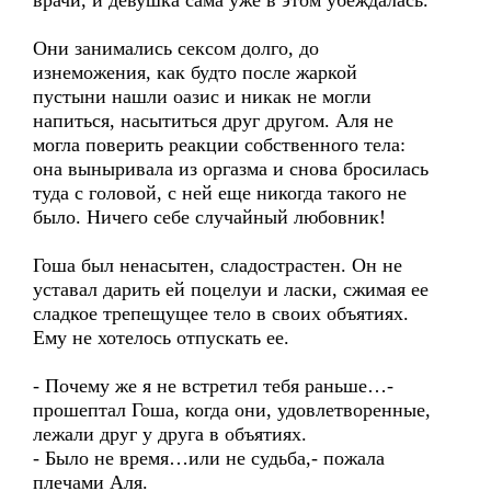
врачи, и девушка сама уже в этом убеждалась.
Они занимались сексом долго, до
изнеможения, как будто после жаркой
пустыни нашли оазис и никак не могли
напиться, насытиться друг другом. Аля не
могла поверить реакции собственного тела:
она выныривала из оргазма и снова бросилась
туда с головой, с ней еще никогда такого не
было. Ничего себе случайный любовник!
Гоша был ненасытен, сладострастен. Он не
уставал дарить ей поцелуи и ласки, сжимая ее
сладкое трепещущее тело в своих объятиях.
Ему не хотелось отпускать ее.
- Почему же я не встретил тебя раньше…-
прошептал Гоша, когда они, удовлетворенные,
лежали друг у друга в объятиях.
- Было не время…или не судьба,- пожала
плечами Аля.