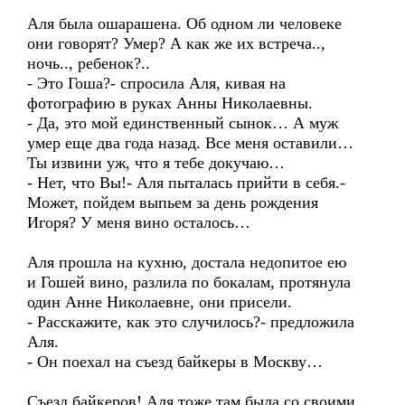
Аля была ошарашена. Об одном ли человеке
они говорят? Умер? А как же их встреча..,
ночь.., ребенок?..
- Это Гоша?- спросила Аля, кивая на
фотографию в руках Анны Николаевны.
- Да, это мой единственный сынок… А муж
умер еще два года назад. Все меня оставили…
Ты извини уж, что я тебе докучаю…
- Нет, что Вы!- Аля пыталась прийти в себя.-
Может, пойдем выпьем за день рождения
Игоря? У меня вино осталось…
Аля прошла на кухню, достала недопитое ею
и Гошей вино, разлила по бокалам, протянула
один Анне Николаевне, они присели.
- Расскажите, как это случилось?- предложила
Аля.
- Он поехал на съезд байкеры в Москву…
Съезд байкеров! Аля тоже там была со своими