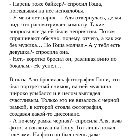
- Парень тоже байкер?- спросил Гоша,
поглядывая на нее исподлобья.
- У меня нет парня…- Аля отвернулась, делая
вид, что рассматривает комнату. Такие
вопросы всегда ей были неприятны. Потом
спрашивают обычно, почему, отчего, а как же
без мужика… Но Гоша молчал.- А у тебя есть
девушка?- спросила она.
- Нет,- коротко бросил он, разливая вино по
бокалам.- Не успел…
В глаза Али бросилась фотография Гоши, это
был портретный снимок, на ней мужчина
широко улыбался и в целом выглядел
счастливым. Только это не вязалось с черной
рамкой, в которой стояла фотография,
создавая какой-то диссонанс.
- А почему рамка черная?- спросила Аля, взяв
фото, и взглянула на Гошу. Тот лишь пожал
плечами. На фото он был очень даже