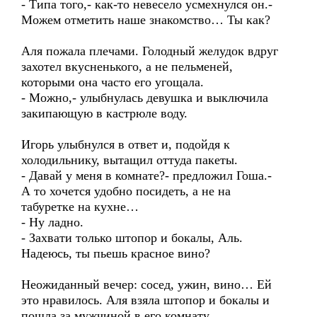
- Типа того,- как-то невесело усмехнулся он.-
Можем отметить наше знакомство… Ты как?
Аля пожала плечами. Голодный желудок вдруг
захотел вкусненького, а не пельменей,
которыми она часто его угощала.
- Можно,- улыбнулась девушка и выключила
закипающую в кастрюле воду.
Игорь улыбнулся в ответ и, подойдя к
холодильнику, вытащил оттуда пакеты.
- Давай у меня в комнате?- предложил Гоша.-
А то хочется удобно посидеть, а не на
табуретке на кухне…
- Ну ладно.
- Захвати только штопор и бокалы, Аль.
Надеюсь, ты пьешь красное вино?
Неожиданный вечер: сосед, ужин, вино… Ей
это нравилось. Аля взяла штопор и бокалы и
пошла за мужчиной в его комнату.