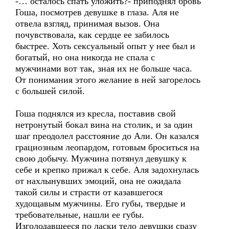
-… осталось спать уложить?- приподнял бровь
Гоша, посмотрев девушке в глаза. Аля не
отвела взгляд, принимая вызов. Она
почувствовала, как сердце ее забилось
быстрее. Хоть сексуальный опыт у нее был и
богатый, но она никогда не спала с
мужчинами вот так, зная их не больше часа.
От понимания этого желание в ней загорелось
с большей силой.
Гоша поднялся из кресла, поставив свой
нетронутый бокал вина на столик, и за один
шаг преодолел расстояние до Али. Он казался
грациозным леопардом, готовым броситься на
свою добычу. Мужчина потянул девушку к
себе и крепко прижал к себе. Аля задохнулась
от нахлынувших эмоций, она не ожидала
такой силы и страсти от казавшегося
худощавым мужчины. Его губы, твердые и
требовательные, нашли ее губы.
Изголодавшееся по ласки тело девушки сразу