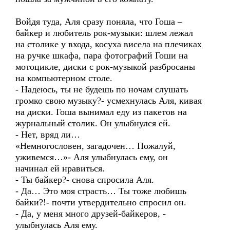
Войдя туда, Аля сразу поняла, что Гоша –
байкер и любитель рок-музыки: шлем лежал
на столике у входа, косуха висела на плечиках
на ручке шкафа, пара фотографий Гоши на
мотоцикле, диски с рок-музыкой разбросаны
на компьютерном столе.
- Надеюсь, ты не будешь по ночам слушать
громко свою музыку?- усмехнулась Аля, кивая
на диски. Гоша вынимал еду из пакетов на
журнальный столик. Он улыбнулся ей.
- Нет, вряд ли…
«Немногословен, загадочен… Пожалуй,
уживемся…»- Аля улыбнулась ему, он
начинал ей нравиться.
- Ты байкер?- снова спросила Аля.
- Да… Это моя страсть… Ты тоже любишь
байки?!- почти утвердительно спросил он.
- Да, у меня много друзей-байкеров, -
улыбнулась Аля ему.