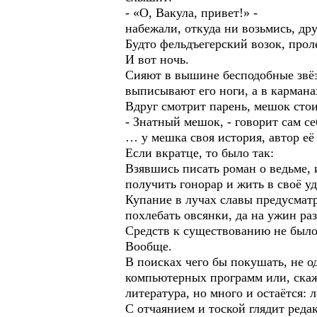
- «О, Вакула, привет!» -
набежали, откуда ни возьмись, др
Будто фельдъегерский возок, прол
И вот ночь.
Сияют в вышине бесподобные звёзд
выписывают его ноги, а в карманах
Вдруг смотрит парень, мешок стои
- Знатный мешок, - говорит сам се
… у мешка своя история, автор её
Если вкратце, то было так:
Взявшись писать роман о ведьме, 
получить гонорар и жить в своё у
Купание в лучах славы предусматр
похлебать овсянки, да на ужин ра
Средств к существованию не было
Вообще.
В поисках чего бы покушать, не о
компьютерных программ или, скаж
литература, но много и остаётся: 
С отчаянием и тоской глядит реда