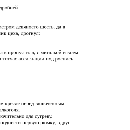
дробней.
метром девяносто шесть, да в
ик цеха, дрогнул:
сть пропустила; с мигалкой и воем
 тотчас ассигнации под роспись
ном кресле перед включенным
алкоголя.
лючительно для сугреву.
 поднести первую рюмку, вдруг