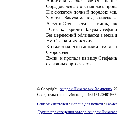
А вот она где оказывается, - на 
Обрадовался автор: нашлась проп
И с сюжетом полный порядок: мим
Заметил Вакула мешок, развязал з
А тут и Стеша летит… - вишь, как
- Стоять, - кричит Вакула Стефан
Без церемоний облачается в меха 
Ну, Стеша и их натянула…
Кто же знал, что сапожки эти во
Скороходы!
Вжик, и пропала из виду Стефания
сказочных артефактов.
© Copyright:
Андрей Николаевич Хомченко
, 2
Свидетельство о публикации №21512040156
Список читателей
/
Версия для печати
/
Разме
Другие произведения автора Андрей Николае