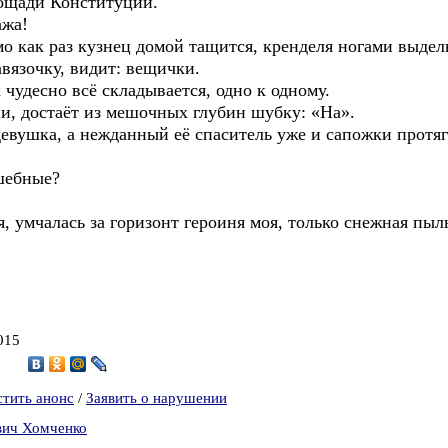
площади Конституции.
ажа!
о как раз кузнец домой тащится, кренделя ногами выдел
авязочку, видит: вещички.
 чудесно всё складывается, одно к одному.
ии, достаёт из мешочных глубин шубку: «На».
девушка, а нежданный её спаситель уже и сапожки протяг
лшебные?
, умчалась за горизонт героиня моя, только снежная пыл
015
7
стить анонс
/
Заявить о нарушении
вич Хомченко