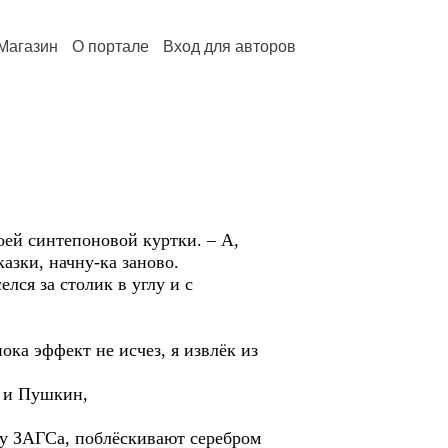
Магазин
О портале
Вход для авторов
оей синтепоновой куртки. – А,
азки, начну-ка заново.
лся за столик в углу и с
ка эффект не исчез, я извлёк из
, и Пушкин,
а у ЗАГСа, поблёскивают серебром