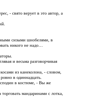
с, - свято верует в это автор, а
ий.
омными сизыми шнобелями, в
овать никого не надо…
маторы.
тлявая и весьма разговорчивая
осами из канеколона, - словом,
 ровно в одиннадцать.
сподин в костюме, - Вы же
 торговать мандаринами с лотка,