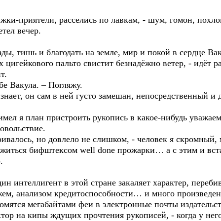
ужки-приятели, расселись по лавкам, - шум, гомон, пох
етел вечер.
ы, тишь и благодать на земле, мир и покой в сердце Ва
 цигейкового пальто свистит безнадёжно ветер, - идёт р
т.
бе Вакула. – Погляжу.
 знает, он сам в ней густо замешан, непосредственный и 
имел я план пристроить рукопись в какое-нибудь уважае
довольствие.
ивалось, но довлело не слишком, - человек я скромный, м
зжиться бифштексом well done прожарки… а с этим и вст
.
дин интеллигент в этой стране закаляет характер, переби
ем, анализом кредитоспособности… и много произведени
ломятся мегабайтами феи в электронные почты издательств
ктор на кипы ждущих прочтения рукописей, - когда у нег