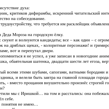
рисутствие духа:
дник, критиков дифирамбы, искренний читательский интере
тство на собеседование.
 трудоустройству, что требуется им расклейщик объявлен
 Деда Мороза на городскую ёлку.
: снуют и волнуются кандидаты; все – как один – с огр
к на дряблых щеках, - колоритные персонажи! и гримир
ламе, вот и перепутал двери.
 опомниться я не успел, а уже записан в новогодние ани
ка, обаятельная шатенка, двадцати шести лет егоза, вер
ый всеми этими шубами, сапогами, ватными бородами и к
аздника, и велели быть завтра на главной площади города
ть, - вместо прощания внушительно произнёс строгий го
ти?
етили мы с Иришкой… на том и расстались: она побежала
ёл себе.
ь, понятия не имею…