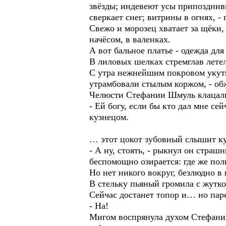
звёзды; индевеют усы припозднив
сверкает снег; витрины в огнях, - 
Свежо и морозец хватает за щёки,
начёсом, в валенках.
А вот бальное платье - одежда для
В лиловых шелках стремглав лете
С утра нежнейшим покровом укуты
утрамбовали стылым коржом, - обж
Челюсти Стефании Шмуль клацали;
- Ей богу, если бы кто дал мне се
кузнецом.
… этот цокот зубовный слышит ку
- А ну, стоять, - рыкнул он стра
беспомощно озирается: где же по
Но нет никого вокруг, безлюдно в
В стельку пьяный громила с жутк
Сейчас достанет топор и… но паре
- На!
Мигом воспрянула духом Стефания