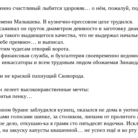
шенно счастливый лыбится здоровяк… о нём, пожалуй, по
 имени Малышева. В кузнечно-прессовом цехе трудился.
осаживал он пруток диаметром девяносто в заготовку диа
а такого выдающегося качества, что не выдержал начальн
 тебе премию»… и выписал.
угим чудесам отворяй ворота.
 финансовая служба, и бухгалтерия своевременно ведомо
и инкассаторы и всем трудовым людом обожаемая Зинаида
ли не краской пахнущий Сковорода.
и лелеет высоконравственные мечты:
бритья пенку…
жном буране заблудился кузнец, оказался не дома в уют
ыми голосами шинке, за столиком, липким от пролитого 
акое дело, откушаю-ка я грамм сто пятьдесят водочки. Иск
, на закуску капусты квашенной… не успел ещё и ко рту