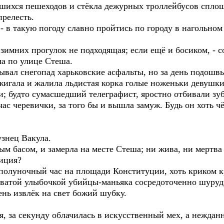
шихся пешеходов и стёкла дежурных троллейбусов сплош
прелесть.
 - в такую погоду славно пройтись по городу в нагольно
 зимних прогулок не подходящая; если ещё и босиком, - с
ла по улице Стеша.
вал снегопад харьковские асфальты, но за день подошвы
игала и жалила льдистая корка голые ноженьки девушки;
 будто сумасшедший телеграфист, яростно отбивали зуб
йчас черевички, за того бы и вышла замуж. Будь он хоть
знец Вакула.
шным басом, и замерла на месте Стеша; ни жива, ни мертв
лиция?
 полуночный час на площади Конституции, хоть криком к
оватой улыбочкой убийцы-маньяка сосредоточенно шуру
нь извлёк на свет божий шубку.
, за секунду облачилась в искусственный мех, а неждан