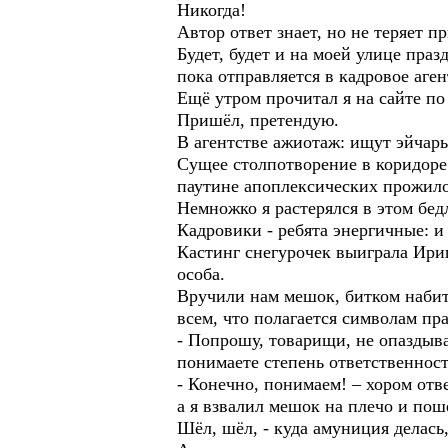
Никогда!
Автор ответ знает, но не теряет п
Будет, будет и на моей улице праз
пока отправляется в кадровое аген
Ещё утром прочитал я на сайте по
Пришёл, претендую.
В агентстве ажиотаж: ищут эйчары
Сущее столпотворение в коридоре
паутине апоплексических прожило
Немножко я растерялся в этом бед
Кадровики - ребята энергичные: и
Кастинг снегурочек выиграла Ириш
особа.
Вручили нам мешок, битком набит
всем, что полагается символам пр
- Попрошу, товарищи, не опаздыва
понимаете степень ответственнос
- Конечно, понимаем! – хором отв
а я взвалил мешок на плечо и пош
Шёл, шёл, - куда амуниция делас