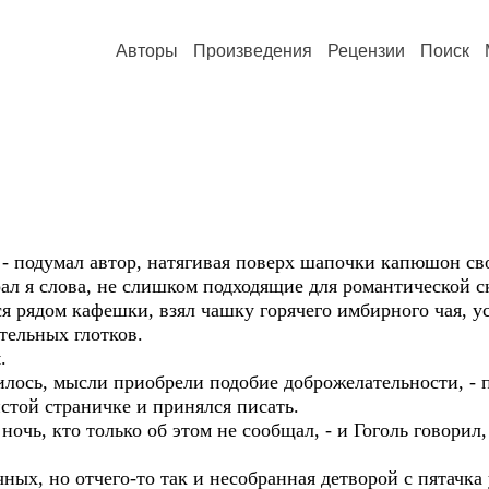
Авторы
Произведения
Рецензии
Поиск
й, - подумал автор, натягивая поверх шапочки капюшон св
ал я слова, не слишком подходящие для романтической ск
 рядом кафешки, взял чашку горячего имбирного чая, усе
тельных глотков.
.
ось, мысли приобрели подобие доброжелательности, - по
истой страничке и принялся писать.
ночь, кто только об этом не сообщал, - и Гоголь говорил
ных, но отчего-то так и несобранная детворой с пятачк