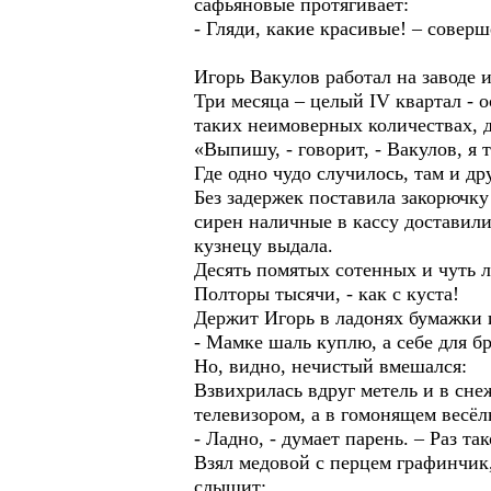
сафьяновые протягивает:
- Гляди, какие красивые! – совер
Игорь Вакулов работал на заводе
Три месяца – целый IV квартал - 
таких неимоверных количествах, д
«Выпишу, - говорит, - Вакулов, я
Где одно чудо случилось, там и др
Без задержек поставила закорючку
сирен наличные в кассу доставил
кузнецу выдала.
Десять помятых сотенных и чуть 
Полторы тысячи, - как с куста!
Держит Игорь в ладонях бумажки 
- Мамке шаль куплю, а себе для 
Но, видно, нечистый вмешался:
Взвихрилась вдруг метель и в сне
телевизором, а в гомонящем весёл
- Ладно, - думает парень. – Раз т
Взял медовой с перцем графинчик
слышит: