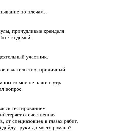
лопывание по плечам…
кулы, причудливые кренделя
аботяга домой.
деятельный участник.
мое издательство, приличный
ногого мне не надо: с утра
ал вопрос.
ваясь тестированием
й теряет отечественная
, от спецназовцев в глазах рябит.
о дойдут руки до моего романа?