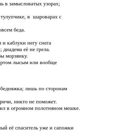
ь в замысловатых узорах;
м тулупчике, в шароварах с
овсем беда.
 и каблуки негу снега
 диадема её не грела.
ы морзянку.
 чёртом лысым или вообще
а бедняжка; лишь по сторонам
ричи, никто не поможет.
дил в огромном полотняном мешке.
ный её спаситель уже и сапожки