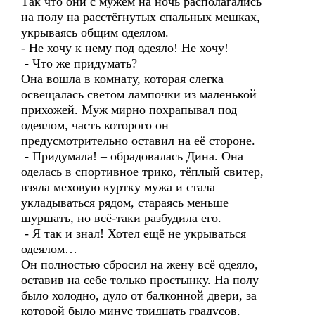
Так что они с мужем на ночь располагались
на полу на расстёгнутых спальных мешках,
укрываясь общим одеялом.
- Не хочу к нему под одеяло! Не хочу!
- Что же придумать?
Она вошла в комнату, которая слегка
освещалась светом лампочки из маленькой
прихожей. Муж мирно похрапывал под
одеялом, часть которого он
предусмотрительно оставил на её стороне.
- Придумала! – обрадовалась Дина. Она
оделась в спортивное трико, тёплый свитер,
взяла меховую куртку мужа и стала
укладываться рядом, стараясь меньше
шуршать, но всё-таки разбудила его.
- Я так и знал! Хотел ещё не укрываться
одеялом…
Он полностью сбросил на жену всё одеяло,
оставив на себе только простынку. На полу
было холодно, дуло от балконной двери, за
которой было минус тридцать градусов.