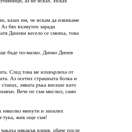
отивници, аз не исках. Исках
ин, казах им, че искам да извикаме
 Аз бях възмутен заради
тя Диневи весело се смеяха, това
 ще бъде по-малко. Динко Динев
ата. След това ме изхвърлиха от
вата. Аз осетих страшната болка и
 станах, лявата ръка висеше като
 навън. Вече не съм мислил, само
ях няколко минути и запалих
м тука, жив още съм!
 чакаха някакъв взрив, обаче после