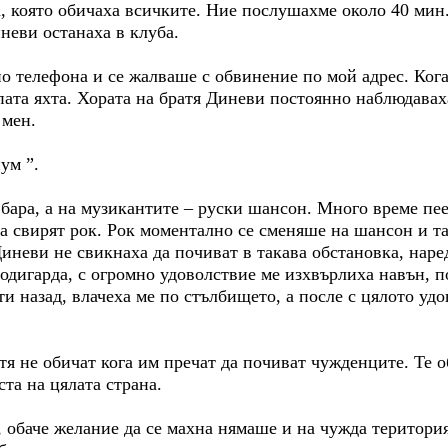
, която обичаха всичките. Ние послушахме около 40 мин.
иневи останаха в клуба.
о телефона и се жалваше с обвинение по мой адрес. Кога
ата яхта. Хората на братя Диневи постоянно наблюдаваха 
 мен.
м ”.
бара, а на музикантите – руски шансон. Много време пе
а свирят рок. Рок моментално се сменяше на шансон и т
иневи не свикнаха да почиват в такава обстановка, наре
одигарда, с огромно удоволствие ме изхвърлиха навън, п
и назад, влачеха ме по стълбището, а после с цялото удо
тя не обичат кога им пречат да почиват чужденците. Те о
та на цялата страна.
обаче желание да се махна нямаше и на чужда територия 