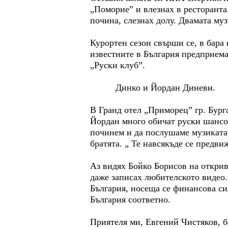
„Поморие” и влезнах в ресторанта.
почина, слезнах долу. Двамата му
Курортен сезон свърши се, в бара
известните в България предприемач
„Руски клуб”.
Динко и Йордан Диневи.
В Гранд отел „Приморец” гр. Бург
Йордан много обичат руски шансон 
починем и да послушаме музиката.
братята. „ Те навсякъде се предви
Аз видях Бойко Борисов на открива
даже записах любителското видео.
България, носеща се финансова си
България соответно.
Приятеля ми, Евгений Чистяков, б