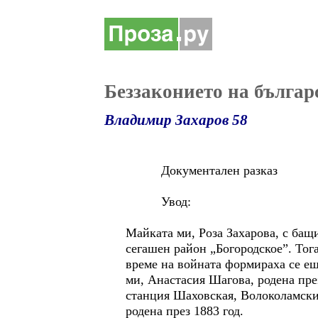
Беззаконието на българ
Владимир Захаров 58
Документален разказ
Увод:
Майката ми, Роза Захарова, с бащи
сегашен район „Богородское”. Тог
време на войната формираха се еш
ми, Анастасия Шагова, родена през
станция Шаховская, Волоколамски
родена през 1883 год.