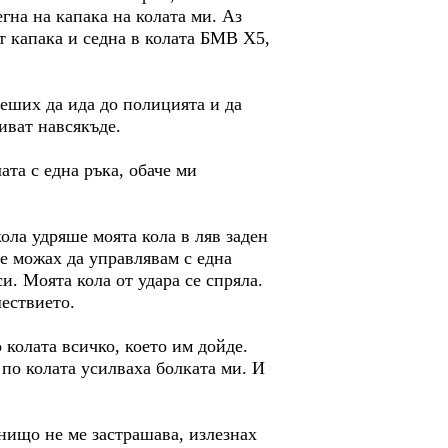
гна на капака на колата ми. Аз
от капака и седна в колата БМВ Х5,
реших да ида до полицията и да
биват навсякъде.
та с една ръка, обаче ми
ола удряше моята кола в ляв заден
е можах да управлявам с една
и. Моята кола от удара се спряла.
шествието.
о колата всичко, което им дойде.
 по колата усилваха болката ми. И
 нищо не ме застрашава, излезнах