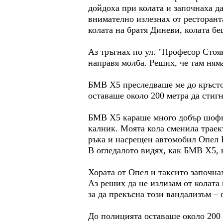
дойдоха при колата и започнаха да
внимателно излезнах от ресторанта
колата на братя Диневи, колата б
Аз тръгнах по ул. "Професор Стоя
направя молба. Реших, че там няма
БМВ Х5 преследваше ме до кръстов
оставаше около 200 метра да стиг
БМВ Х5 караше много добър шофьор
калник. Моята кола сменила траек
ръка и насрещен автомобил Опел Ко
В огледалото видях, как БМВ Х5, 
Хората от Опел и таксито започнах
Аз реших да не излизам от колата 
за да прекъсна този вандализъм –
До полицията оставаше около 200 