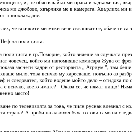
езниците, и, не обяснявайки ми права и задължения, вкар
риха ми джобове, хвърлиха ме в камерата. Хвърлиха ми н
 от приохлаждане.
слех, че всичките ми мъки вече свършват се, обаче те са 
еф на полицията.
 полицията в гр.Поморие, който знаеше за случката пре
ат човечец, който ми напомняше комисара Жува от френ
показа заснети кадри от ресторанта „ Атриум ”, там беш
хваше мило, това всичко му харесваше, покъсно аз разбра
ф и следовател, който водеше мойто дело – отидоха по с
а е всичко, което имате? " Оказа се, че нямат нищо! Ня
венно място!
ане по телевизията за това, че пиян руснак влезнал с кол
та страна! А проби на алкохол бяха готови само на следв