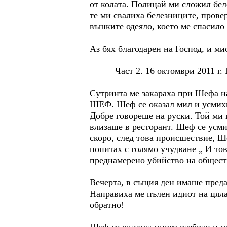
от колата. Полицай ми сложил бел
те ми свалиха белезниците, прове
въшките одеяло, което ме спасило
Аз бях благодарен на Господ, и ми
Част 2. 16 октомври 2011 г. Ш
Сутринта ме закараха при Шефа на
ШЕФ. Шеф се оказал мил и усмихн
Добре говореше на руски. Той ми 
влизаше в ресторант. Шеф се усми
скоро, след това происшествие, Ше
попитах с голямо учудване „ И тов
преднамерено убийство на общест
Вечерта, в същия ден имаше предав
Направиха ме пълен идиот на цяла
обратно!