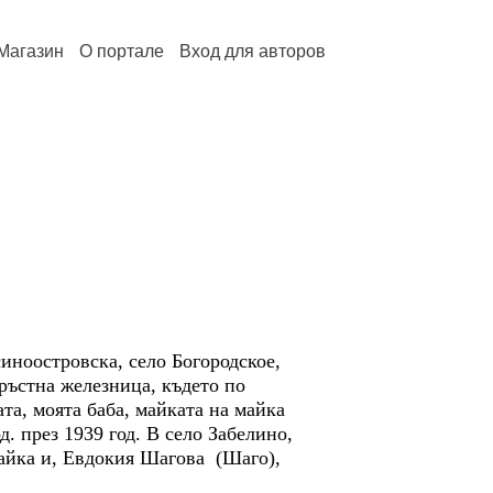
Магазин
О портале
Вход для авторов
синоостровска, село Богородское,
ръстна железница, където по
та, моята баба, майката на майка
д. през 1939 год. В село Забелино,
айка и, Евдокия Шагова (Шаго),