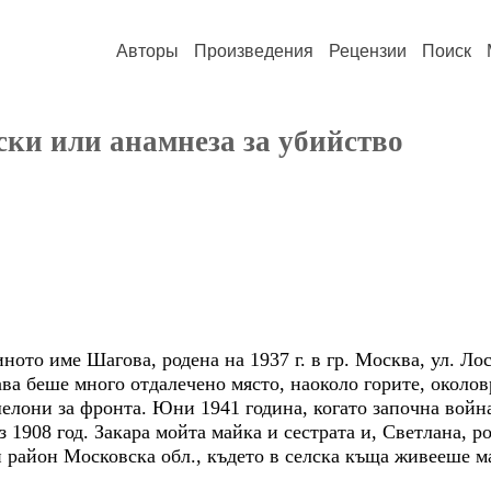
Авторы
Произведения
Рецензии
Поиск
ски или анамнеза за убийство
ното име Шагова, родена на 1937 г. в гр. Москва, ул. Ло
ава беше много отдалечено място, наоколо горите, околов
елони за фронта. Юни 1941 година, когато започна война
 1908 год. Закара мойта майка и сестрата и, Светлана, ро
 район Московска обл., където в селска къща живееше м