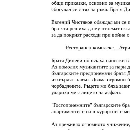
общи приказки, основно за музика
сбогувал се с тях за ръка. Братя Д
Евгений Чистяков обаждал ми се п
братята решиха да му отнемат скъп
за да покрият расходи при война с
Ресторанен комплекс „ Атриу
Братя Диневи поръчаха напитки в 
Аз помолих музикантите за пари д
българските предприемачи братя Д
изхвърлят навън. Двама огромни б
чорбаджиите. Ръцете ми бяха завит
удариха ме с лицето на асфалт.
"Гостоприемните" българските бра
апартаментите си в курортните мес
Аз преживях огромното унижение, 