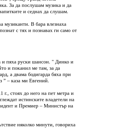
ика. За да послушам музика и да
напитките и седнах да слушам.
ва музиканти. В бара влезнаха
познат с тях и познавах ги само от
а и пяха руски шансон. " Динко и
то и поканил ме там, за да
ард, а двама бодигарда бяха при
з ” – каза ми Евгений.
г., стоях до него на пет метра и
глеждат истинските владетели на
езидент и Премиер – Министър на
ътствие няколко минути, говориха