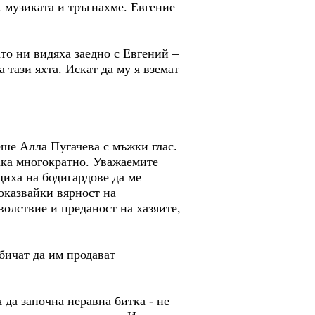
 музиката и тръгнахме. Евгение
то ни видяха заедно с Евгений –
тази яхта. Искат да му я вземат –
еше Алла Пугачева с мъжки глас.
ака многократно. Уважаемите
диха на бодигардове да ме
оказвайки вярност на
волствие и преданост на хазяите,
бичат да им продават
да започна неравна битка - не