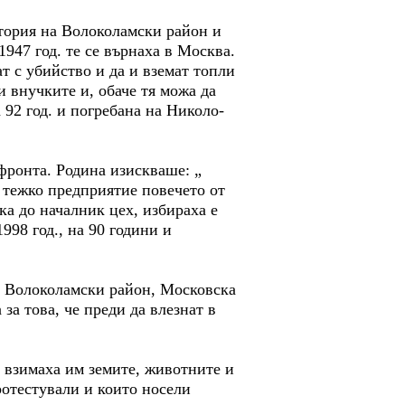
итория на Волоколамски район и
1947 год. те се върнаха в Москва.
 с убийство и да и вземат топли
и внучките и, обаче тя можа да
 92 год. и погребана на Николо-
фронта. Родина изискваше: „
а тежко предприятие повечето от
а до началник цех, избираха е
998 год., на 90 години и
, Волоколамски район, Московска
за това, че преди да влезнат в
 взимаха им земите, животните и
протестували и които носели