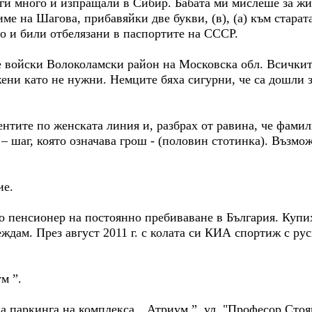
ги много и изпращали в Сибир. Бабата ми мислеше за жи
ме на Шагова, прибавяйки две букви, (в), (a) към старат
о и били отбелязани в паспортите на СССР.
е войски Волоколамски район на Московска обл. Всичкит
ени като не нужни. Немците бяха сигурни, че са дошли 
ентите по женската линия и, разбрах от равина, че фами
– шаг, която означава грош - (половин стотинка). Възмо
е.
то пенсионер на постоянно пребиваване в България. Купи
ждам. През август 2011 г. с колата си КИА спортиж с рус
м ”.
 паркинга на комплекса „ Атриум ”, ул. "Професор Стоя