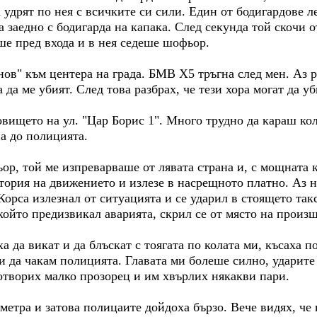
 удрят по нея с всичките си сили. Един от бодигардове ле
 заедно с бодигарда на капака. След секунда той скочи 
еше пред входа и в нея седеше шофьор.
нов" към центера на града. БМВ Х5 тръгна след мен. Аз 
 да ме убият. След това разбрах, че тези хора могат да у
ището на ул. "Цар Борис 1". Много трудно да караш кола
на до полицията.
, той ме изпреварваше от лявата страна и, с мощната к
тория на движението и излезе в насрещното платно. Аз н
рса излезнал от ситуацията и се ударил в стоящето такс
който предизвикал аварията, скрил се от място на произ
а да викат и да блъскат с тоягата по колата ми, късаха п
и да чакам полицията. Главата ми болеше силно, ударите
 отворих малко прозорец и им хвърлих някакви пари.
метра и затова полицаите дойдоха бързо. Вече видях, че