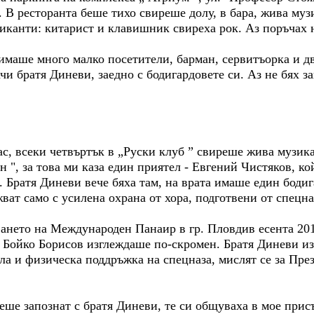
 В ресторанта беше тихо свиреше долу, в бара, жива муз
зиканти: китарист и клавишник свиреха рок. Аз поръчах 
 имаше много малко посетители, барман, сервитъорка и д
и братя Диневи, заедно с бодигардовете си. Аз не бях за
ас, всеки четвъртък в „Руски клуб ” свиреше жива музик
", за това ми каза един приятел - Евгений Чистяков, кой
 Братя Диневи вече бяха там, на врата имаше един бодиг
жват само с усилена охрана от хора, подготвени от спецна
нето на Международен Панаир в гр. Пловдив есента 2011 
 Бойко Борисов изглеждаше по-скромен. Братя Диневи из
ла и физическа поддръжка на спецназа, мислят се за Пр
еше запознат с братя Диневи, те си общуваха в мое прис