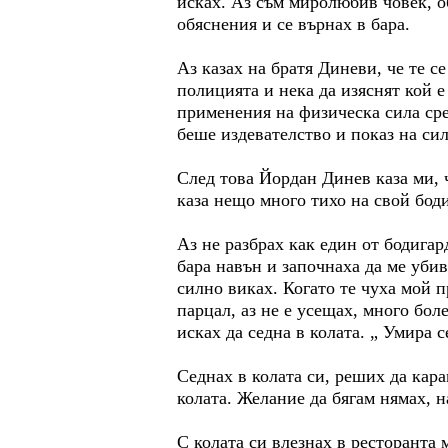
исках. Аз съм миролюбив човек, о
обяснения и се върнах в бара.
Аз казах на братя Диневи, че те с
полицията и нека да изяснят кой е
применения на физическа сила сре
беше издевателство и показ на си
След това Йордан Динев каза ми, 
каза нещо много тихо на свой боди
Аз не разбрах как един от бодигар
бара навън и започнаха да ме убив
силно виках. Когато те чуха мой п
парцал, аз не е усещах, много бол
исках да седна в колата. „ Умира с
Седнах в колата си, реших да кара
колата. Желание да бягам нямах, 
С колата си влезнах в ресторанта 