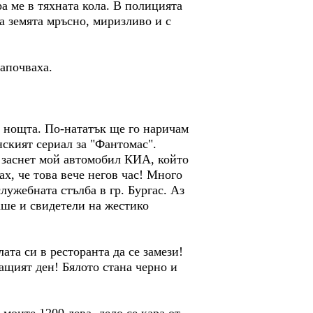
а ме в тяхната кола. В полицията
а земята мръсно, миризливо и с
започваха.
з нощта. По-нататък ще го наричам
ският сериал за "Фантомас".
е заснет мой автомобил КИА, който
х, че това вече негов час! Много
лужебната стълба в гр. Бургас. Аз
маше и свидетели на жестико
ата си в ресторанта да се замези!
ащият ден! Бялото стана черно и