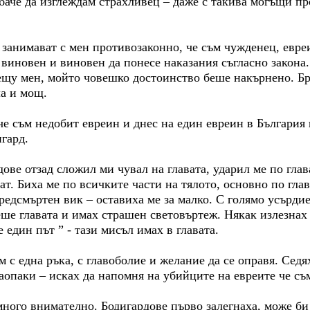
баче да изглеждам страхливец – даже с такива могъщи пр
е занимават с мен противозаконно, че съм чужденец, евре
 виновен и виновен да понесе наказания съгласно закона.
щу мен, мойто човешко достоинство беше накърнено. Бра
ла и мощ.
че съм недобит евреин и днес на един евреин в България
гард.
дове отзад сложил ми чувал на главата, ударил ме по глав
ат. Биха ме по всичките части на тялото, основно по гла
редсмъртен вик – оставиха ме за малко. С голямо усърдие
еше главата и имах страшен световъртеж. Някак излезнах
е един път ” - тази мисъл имах в главата.
м с една ръка, с главоболие и желание да се оправя. Сед
наопаки – исках да напомня на убийците на евреите че съ
много внимателно. Бодигардове първо залегнаха, може би