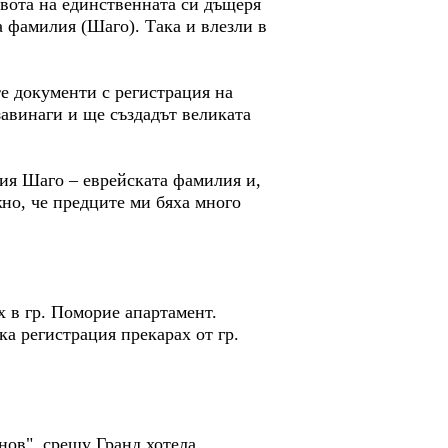
вота на единственната си дъщеря
а фамилия (Шаго). Така и влезли в
е документи с регистрация на
завинаги и ще създадът великата
лия Шаго – еврейската фамилия и,
жно, че предците ми бяха много
х в гр. Поморие апартамент.
ка регистрация прекарах от гр.
нов", срещу Гранд хотела