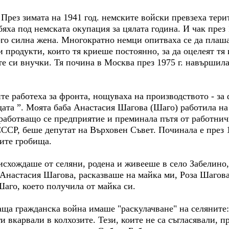
. През зимата на 1941 год. немските войски превзеха тер
бяха под немската окупация за цялата година. И чак през 
о силна жена. Многократно немци опитваха се да плашат
и продукти, които тя криеше постоянно, за да оцелеят тя 
те си внучки. Тя почина в Москва през 1975 г. навършила
те работеха за фронта, нощуваха на производството - за 
едата ”. Моята баба Анастасия Шагова (Шаго) работила н
работващо се предприятие и преминала пътя от работничк
СССР, беше депутат на Върховен Съвет. Починала е през 1
ите гробища.
исхождаше от селяни, родена и живееше в село Забелино
Анастасия Шагова, расказваше на майка ми, Роза Шагова 
Шаго, което получила от майка си.
аща гражданска война имаше "раскулачване" на селяните:
и вкарвали в колхозите. Тези, коите не са съгласявали, 