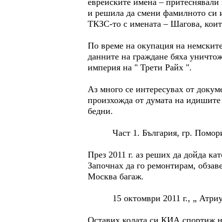
еврейските имена – притеснявали 
и решила да смени фамилното си и
ТКЗС-то с имената – Шагова, коит
По време на окупация на немскит
данните на граждане бяха уничтож
империя на " Трети Райх ".
Аз много се интересувах от докум
произхожда от думата на идишите 
бедни.
Част 1. България, гр. Помори
През 2011 г. аз реших да дойда ка
Започнах да го ремонтирам, обзаве
Москва багаж.
15 октомври 2011 г., „ Атриу
Оставих колата си КИА спортиж на