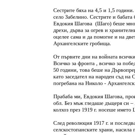
Сестрите бяха на 4,5 и 1,5 години
село Забелино. Сестрите и бабата 
Евдокия Шагова (Шаго) беше мног
дрехи, дърва за огрев и хранителн
оцелее сама и да помогне и на две
Архангелските гробища.
От първите дни на войната всички
Всичко за фронта , всичко за поб
50 години, това беше на Дървопре
като заседател на народен съд на 
погребана на Николо - Архангелск
Прабаба ми, Евдокия Шагова, про
обл. Без мъж гледаше дъщеря си – 
колхоз през 1919 г. носеше името 
След революция 1917 г. и последв
селскостопанските храни, насила г