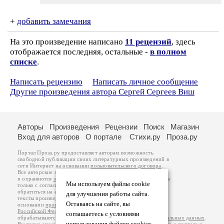
+
добавить замечания
На это произведение написано
11 рецензий
, здесь
отображается последняя, остальные -
в полном
списке
.
Написать рецензию
Написать личное сообщение
Другие произведения автора Сергей Сергеев Виш
Авторы
Произведения
Рецензии
Поиск
Магазин
Вход для авторов
О портале
Стихи.ру
Проза.ру
Портал Проза.ру предоставляет авторам возможность
свободной публикации своих литературных произведений в
сети Интернет на основании
пользовательского договора
.
Все авторские права на произведения принадлежат авторам
и охраняются
законом
. Перепечатка произведений возможна
Мы используем файлы cookie
только с согласия его автора, к которому вы можете
обратиться на его авторской странице. Ответственность за
для улучшения работы сайта.
тексты произведений авторы несут самостоятельно на
Оставаясь на сайте, вы
основании
правил публикации
и
законодательства
Российской Федерации
. Данные пользователей
соглашаетесь с условиями
обрабатываются на основании
Политики обработки персональных данных
.