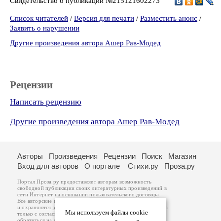
Свидетельство о публикации №215121602273
Список читателей
/
Версия для печати
/
Разместить анонс
/
Заявить о нарушении
Другие произведения автора Ашер Рав-Модед
Рецензии
Написать рецензию
Другие произведения автора Ашер Рав-Модед
Авторы
Произведения
Рецензии
Поиск
Магазин
Вход для авторов
О портале
Стихи.ру
Проза.ру
Портал Проза.ру предоставляет авторам возможность
свободной публикации своих литературных произведений в
сети Интернет на основании
пользовательского договора
.
Все авторские права на произведения принадлежат авторам
и охраняются
законом
. Перепечатка произведений возможна
Мы используем файлы cookie
только с согласия его автора, к которому вы можете
обратиться на его авторской странице. Ответственность за