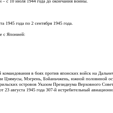
 – с 10 июля 1944 года до окончания войны.
та 1945 года по 2 сентября 1945 года.
е с Японией:
й командования в боях против японских войск на Дальн
ми Цзямусы, Мэгрень, Бэйаньчжень, южной половиной ос
ильских островов Указом Президиума Верховного Совета
т 23 августа 1945 года 307-й истребительный авиацион