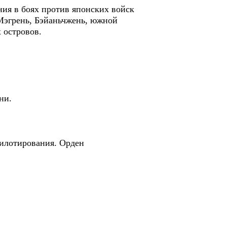
ния в боях против японских войск
Мэгрень, Бэйаньчжень, южной
 островов.
ни.
пилотирования. Орден