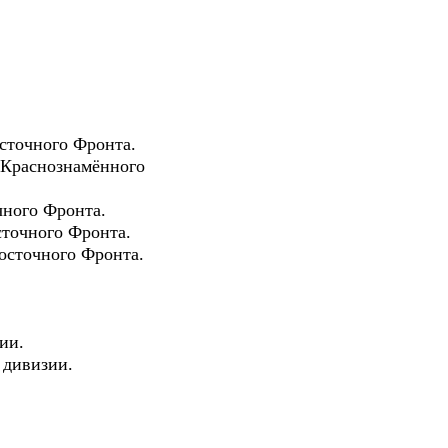
осточного Фронта.
и Краснознамённого
чного Фронта.
сточного Фронта.
восточного Фронта.
ии.
 дивизии.