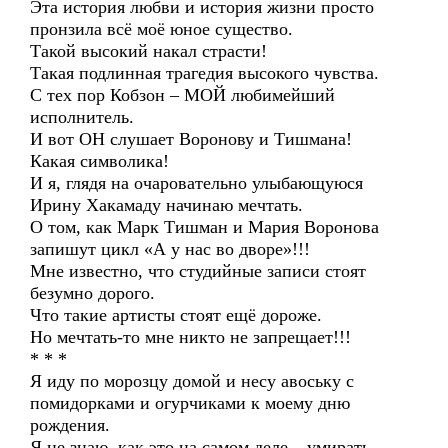
Эта история любви и история жизни просто
пронзила всё моё юное существо.
Такой высокий накал страсти!
Такая подлинная трагедия высокого чувства.
С тех пор Кобзон – МОЙ любимейший
исполнитель.
И вот ОН слушает Воронову и Тишмана!
Какая символика!
И я, глядя на очаровательно улыбающуюся
Ирину Хакамаду начинаю мечтать.
О том, как Марк Тишман и Мария Воронова
запишут цикл «А у нас во дворе»!!!
Мне известно, что студийные записи стоят
безумно дорого.
Что такие артисты стоят ещё дороже.
Но мечтать-то мне никто не запрещает!!!
* * *
Я иду по морозцу домой и несу авоську с
помидорками и огурчиками к моему дню
рождения.
Я не знаю, как это на самом деле – умирать.