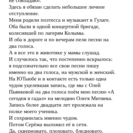
не совпадают.
Здесь я обязан сделать небольшое личное
отступление.
Меня родили поэтесса и музыкант в Гулаге.
Оба были в одной концертной бригаде,
колесившей по лагерям Колымы.
И оба в дороге и по вечерам пели песни на
два голоса.
А я все это в животике у мамы слушад.
И случилось так, что постепенно вскрылось:
я подсознательно все свои песни пишу
именно на два голоса, на мужской и женский.
На ЮТьюбе и в контакте есть только одна
чудом уцелевшая запись, где мы с Олей
Пьянковой на два голоса поём мою песню «А
сегодня я гадал» на мелодию Олегя Митяева.
Запись более двадцати лет пролежала на
полке моего ученика.
И сохранилась именно чудом.
Потом Серёжа выложил её в сети.
Да, скверновато, плоховато, бледновато.