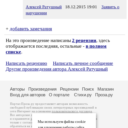
Алексей Ратушный
18.12.2015 19:01
Заявить о
нарушении
+
добавить замечания
На это произведение написаны
2 рецензии
, здесь
отображается последняя, остальные -
в полном
списке
.
Написать рецензию
Написать личное сообщение
Другие произведения автора Алексей Ратушный
Авторы
Произведения
Рецензии
Поиск
Магазин
Вход для авторов
О портале
Стихи.ру
Проза.ру
Портал Проза.ру предоставляет авторам возможность
свободной публикации своих литературных произведений в
сети Интернет на основании
пользовательского договора
.
Все авторские права на произведения принадлежат авторам
и охраняются
законом
. Перепечатка произведений возможна
Мы используем файлы cookie
только с согласия его автора, к которому вы можете
обратиться на его авторской странице. Ответственность за
для улучшения работы сайта.