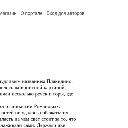
Магазин
О портале
Вход для авторов
удливым названием Плакидино.
трелось живописной картиной,
яли несколько речек и горы, где
дил от династии Романовых.
астей не удалось избежать: их
асть на чем свет стоит за то, что
и наживали сами. Держали две