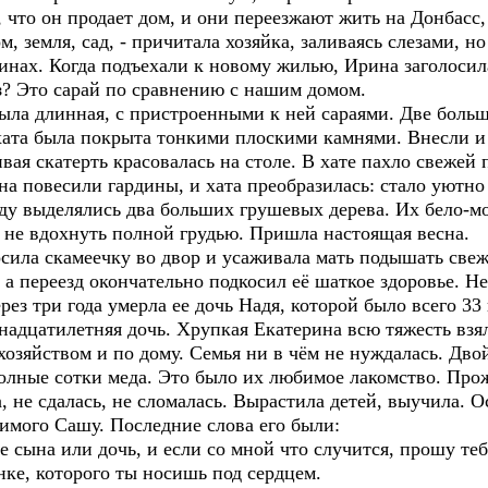
, что он продает дом, и они переезжают жить на Донбасс,
мля, сад, - причитала хозяйка, заливаясь слезами, но
инах. Когда подъехали к новому жилью, Ирина заголосил
ез? Это сарай по сравнению с нашим домом.
была длинная, с пристроенными к ней сараями. Две боль
 хата была покрыта тонкими плоскими камнями. Внесли и
ая скатерть красовалась на столе. В хате пахло свежей
на повесили гардины, и хата преобразилась: стало уютно 
ыделялись два больших грушевых дерева. Их бело-мол
 не вдохнуть полной грудью. Пришла настоящая весна.
осила скамеечку во двор и усаживала мать подышать све
 а переезд окончательно подкосил её шаткое здоровье. Не
рез три года умерла ее дочь Надя, которой было всего 3
енадцатилетняя дочь. Хрупкая Екатерина всю тяжесть взял
 хозяйством и по дому. Семья ни в чём не нуждалась. Д
полные сотки меда. Это было их любимое лакомство. Прож
не сдалась, не сломалась. Вырастила детей, выучила. О
имого Сашу. Последние слова его были:
 сына или дочь, и если со мной что случится, прошу те
нке, которого ты носишь под сердцем.