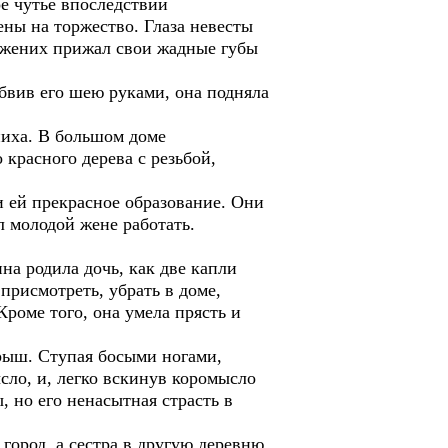
ое чутье впоследствии
ены на торжество. Глаза невесты
, жених прижал свои жадные губы
вив его шею руками, она подняла
ниха. В большом доме
 красного дерева с резьбой,
и ей прекрасное образование. Они
л молодой жене работать.
ина родила дочь, как две капли
присмотреть, убрать в доме,
Кроме того, она умела прясть и
орыш. Ступая босыми ногами,
ло, и, легко вскинув коромысло
 но его ненасытная страсть в
ород, а сестра в другую деревню