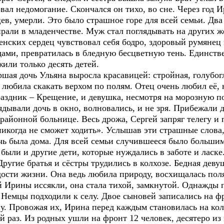
овал недомогание. Скончался он тихо, во сне. Через год 
ев, умерли. Это было страшное горе для всей семьи. Дв
ирали в младенчестве. Муж стал поглядывать на других 
енских сердец чувствовал себя бодро, здоровый румянец 
ами, превратилась в бледную бесцветную тень. Единстве
жили только десять детей.
ая дочь Ульяна выросла красавицей: стройная, голубогл
 любила скакать верхом по полям. Отец очень любил её, н
праздник – Крещение, и девушка, несмотря на морозную по
лядывали дочь в окно, волновались, и не зря. Прибежали
 районной больнице. Весь дрожа, Сергей запряг телегу и
икогда не сможет ходить». Услышав эти страшные слова,
очь была дома. Для всей семьи случившееся было больши
 были и другие дети, которые нуждались в заботе и ласке
Другие братья и сёстры трудились в колхозе. Бедная деву
радости жизни. Она ведь любила природу, восхищалась п
ны иссякли, она стала тихой, замкнутой. Однажды 
 Немцы подходили к селу. Двое сыновей записались на ф
. Провожая их, Ирина перед каждым становилась на кол
ий раз. Из родных ушли на фронт 12 человек, десятеро из