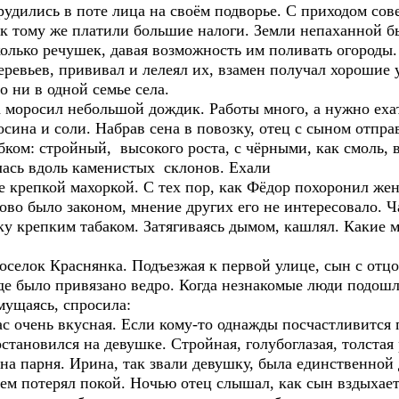
рудились в поте лица на своём подворье. С приходом сов
, к тому же платили большие налоги. Земли непаханной 
колько речушек, давая возможность им поливать огороды
еревьев, прививал и лелеял их, взамен получал хорошие 
о ни в одной семье села.
 моросил небольшой дождик. Работы много, а нужно ехат
сина и соли. Набрав сена в повозку, отец с сыном отпр
ком: стройный, высокого роста, с чёрными, как смоль, 
улась вдоль каменистых склонов. Ехали
е крепкой махоркой. С тех пор, как Фёдор похоронил жен
лово было законом, мнение других его не интересовало. Ч
ку крепким табаком. Затягиваясь дымом, кашлял. Какие м
оселок Краснянка. Подъезжая к первой улице, сын с отц
где было привязано ведро. Когда незнакомые люди подошли
мущаясь, спросила:
с очень вкусная. Если кому-то однажды посчастливится 
становился на девушке. Стройная, голубоглазая, толстая 
 на парня. Ирина, так звали девушку, была единственной 
сем потерял покой. Ночью отец слышал, как сын вздыхает