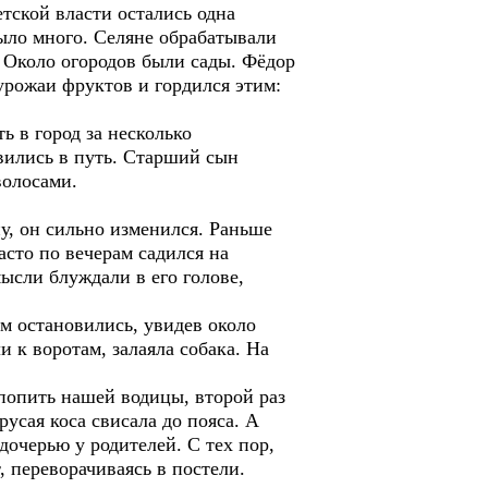
етской власти остались одна
было много. Селяне обрабатывали
. Около огородов были сады. Фёдор
урожаи фруктов и гордился этим:
ь в город за несколько
авились в путь. Старший сын
волосами.
у, он сильно изменился. Раньше
асто по вечерам садился на
ысли блуждали в его голове,
ом остановились, увидев около
 к воротам, залаяла собака. На
попить нашей водицы, второй раз
русая коса свисала до пояса. А
дочерью у родителей. С тех пор,
, переворачиваясь в постели.