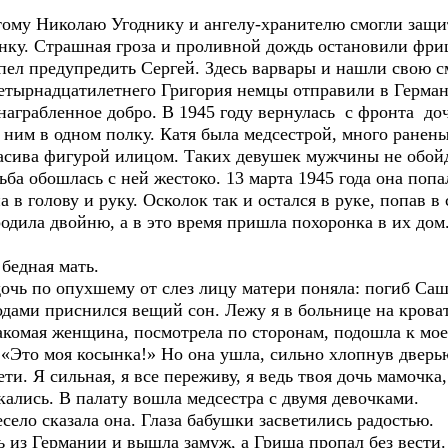
 Николаю Угоднику и ангелу-хранителю смогли защит
ёнку. Страшная гроза и проливной дождь остановили фри
пел предупредить Сергей. Здесь варвары и нашли свою с
тырнадцатилетнего Григория немцы отправили в Герман
х награбленное добро. В 1945 году вернулась с фронта д
с ним в одном полку. Катя была медсестрой, много ранены
асива фигурой илицом. Таких девушек мужчины не обойду
ьба обошлась с ней жестоко. 13 марта 1945 года она попа
 в голову и руку. Осколок так и остался в руке, попав в
 родила двойню, а в это время пришла похоронка в их дом
 бедная мать.
дочь по опухшему от слез лицу матери поняла: погиб Саша
одами приснился вещий сон. Лежу я в больнице на кроват
накомая женщина, посмотрела по сторонам, подошла к мое
: «Это моя косынка!» Но она ушла, сильно хлопнув дверь
ети. Я сильная, я все переживу, я ведь твоя дочь мамочка
ались. В палату вошла медсестра с двумя девочками.
есело сказала она. Глаза бабушки засветились радостью.
ь из Германии и вышла замуж, а Гриша пропал без вести