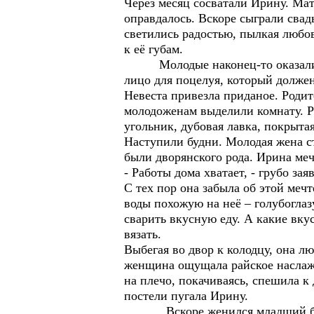
Через месяц сосватали Ирину. Мат
оправдалось. Вскоре сыграли свад
светились радостью, пылкая любов
к её губам.
Молодые наконец-то оказались в
лицо для поцелуя, который должен
Невеста привезла приданое. Роди
молодоженам выделили комнату. Ра
угольник, дубовая лавка, покрыта
Наступили будни. Молодая жена ст
были дворянского рода. Ирина меч
- Работы дома хватает, - грубо зая
С тех пор она забыла об этой мечт
воды похожую на неё – голубоглаз
сварить вкусную еду. А какие вкус
вязать.
Выбегая во двор к колодцу, она л
женщина ощущала райское наслажд
на плечо, покачиваясь, спешила к
постели пугала Ирину.
Вскоре женился младший брат Се