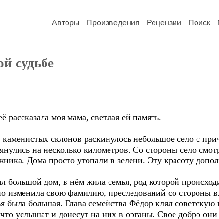
Авторы
Произведения
Рецензии
Поиск
ой судьбе
ё рассказала моя мама, светлая ей память.
енистых склонов раскинулось небольшое село с прич
тянулись на несколько километров. Со стороны село смо
ника. Дома просто утопали в зелени. Эту красоту дополн
тоял большой дом, в нём жила семья, род которой происхо
вно изменила свою фамилию, преследований со стороны вл
я была большая. Глава семейства Фёдор клял советскую вл
ь, что услышат и донесут на них в органы. Свое добро он