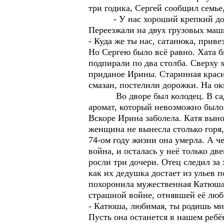
три годика, Сергей сообщил семье
- У нас хороший крепкий дом, зе
Переезжали на двух грузовых маш
- Куда же ты нас, сатанюка, прив
Но Сергею было всё равно. Хата 
подпирали по два столба. Сверху
приданое Ирины. Старинная красив
смазан, постелили дорожки. На ок
Во дворе был колодец. В саду в
аромат, который невозможно было
Вскоре Ирина заболела. Катя вын
женщина не вынесла столько горя,
74-ом году жизни она умерла. А че
война, и осталась у неё только дв
росли три дочери. Отец следил за
как их дедушка достает из ульев 
похоронила мужественная Катюша, 
страшной войне, отнявшей её люб
- Катюша, любимая, ты родишь мне
Пусть она останется в нашем ребё