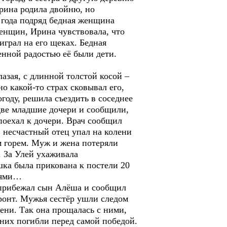
Ирина родила двойню, но
а года подряд бедная женщина
женщин, Ирина чувствовала, что
играл на его щеках. Бедная
нной радостью её были дети.
азая, с длинной толстой косой –
о какой-то страх сковывал его,
году, решила съездить в соседнее
 две младшие дочери и сообщили,
 поехал к дочери. Врач сообщил
 несчастный отец упал на колени
м горем. Муж и жена потеряли
. За Улей ухаживала
шка была прикована к постели 20
олями…
прибежал сын Алёша и сообщил
ронт. Мужья сестёр ушли следом
ени. Так она прощалась с ними,
 них погибли перед самой победой.