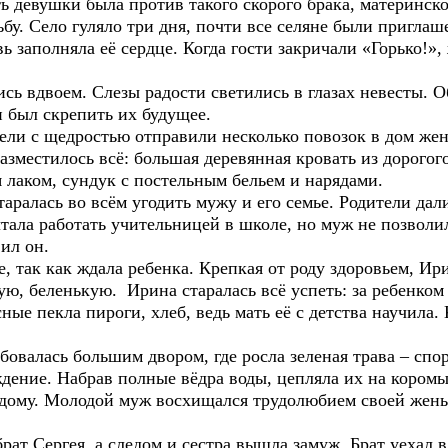
ь девушки была против такого скорого брака, материнск
ьбу. Село гуляло три дня, почти все селяне были приглаш
ь заполняла её сердце. Когда гости закричали «Горько!»
двоем. Слезы радости светились в глазах невесты. Об
 был скрепить их будущее.
тели с щедростью отправили несколько повозок в дом же
зместилось всё: большая деревянная кровать из дорогого
я лаком, сундук с постельным бельем и нарядами.
аралась во всём угодить мужу и его семье. Родители дал
тала работать учительницей в школе, но муж не позволи
вил он.
е, так как ждала ребенка. Крепкая от роду здоровьем, Ир
ую, беленькую. Ирина старалась всё успеть: за ребенком 
ные пекла пироги, хлеб, ведь мать её с детства научила. 
юбовалась большим двором, где росла зеленая трава – сп
ение. Набрав полные вёдра воды, цепляла их на коромыс
 дому. Молодой муж восхищался трудолюбием своей жены,
ргея, а следом и сестра вышла замуж. Брат уехал в г