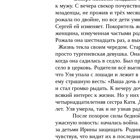
к мужу. С вечера свекор почувств
младенцы, не прожив и трёх месяц
рожала по двойне, но все дети ум
Сергей ей изменяет. Покоритель ж
женщина, измученная частыми род
Рожала она шестнадцать раз, а вы
Жизнь текла своим чередом. Старш
просто тургеневская девушка. Она
когда она садилась в седло. Был 
село в церковь. Родители всё выг
что Уля упала с лошади и лежит в
ему страшную весть: «Ваша дочь н
и стал громко рыдать. К вечеру д
всякий интерес к жизни. Но у них
четырнадцатилетняя сестра Катя. 
лет. Уля умерла, так и не узнав 
После похорон силы бедной Ири
ужасную новость: началась война.
за детьми Ирины защищать Родину
чувствуя, что видит их в последн