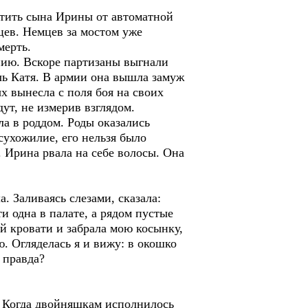
ить сына Ирины от автоматной
цев. Немцев за мостом уже
мерть.
ию. Вскоре партизаны выгнали
очь Катя. В армии она вышла замуж
х вынесла с поля боя на своих
т, не измерив взглядом.
ла в роддом. Роды оказались
 сухожилие, его нельзя было
. Ирина рвала на себе волосы. Она
. Заливаясь слезами, сказала:
и одна в палате, а рядом пустые
й кровати и забрала мою косынку,
ю. Огляделась я и вижу: в окошко
, правда?
. Когда двойняшкам исполнилось