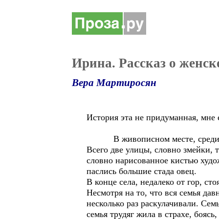
Ирина. Рассказ о женск
Вера Мартиросян
История эта не придуманная, мне е
В живописном месте, среди кам
Всего две улицы, словно змейки, 
словно нарисованное кистью худож
паслись большие стада овец.
В конце села, недалеко от гор, с
Несмотря на то, что вся семья да
несколько раз раскулачивали. Семь
семья трудяг жила в страхе, бояс