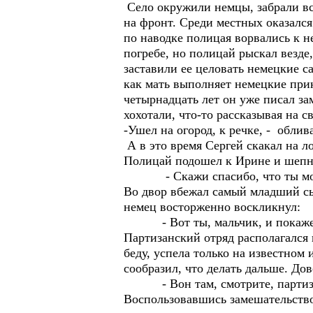
Село окружили немцы, забрали все
на фронт. Среди местных оказалс
по наводке полицая ворвались к н
погребе, но полицай рыскал везде
заставили ее целовать немецкие с
как мать выполняет немецкие прик
четырнадцать лет он уже писал за
хохотали, что-то рассказывая на с
-Ушел на огород, к речке, - облив
А в это время Сергей скакал на ло
Полицай подошел к Ирине и шепн
- Скажи спасибо, что ты моя кр
Во двор вбежал самый младший сы
немец восторженно воскликнул:
- Вот ты, мальчик, и покажешь
Партизанский отряд располагался
беду, успела только на известном
сообразил, что делать дальше. Дов
- Вон там, смотрите, партиз
Воспользовавшись замешательство