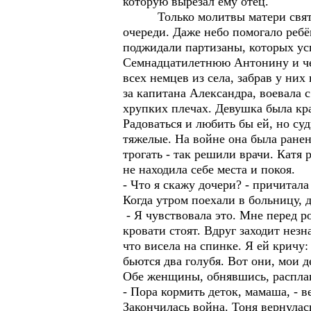
которую вырезал ему отец.
Только молитвы матери святому
очереди. Даже небо помогало реб
поджидали партизаны, которых ус
Семнадцатилетнюю Антонину и че
всех немцев из села, забрав у ни
за капитана Александра, воевала 
хрупких плечах. Девушка была кр
Радоваться и любить бы ей, но суд
тяжелые. На войне она была ранена
трогать - так решили врачи. Катя
не находила себе места и покоя.
- Что я скажу дочери? - причитала
Когда утром поехали в больницу, 
- Я чувствовала это. Мне перед р
кровати стоят. Вдруг заходит нез
что висела на спинке. Я ей кричу
бьются два голубя. Вот они, мои д
Обе женщины, обнявшись, расплак
- Пора кормить деток, мамаша, - в
Закончилась война. Тоня вернулас