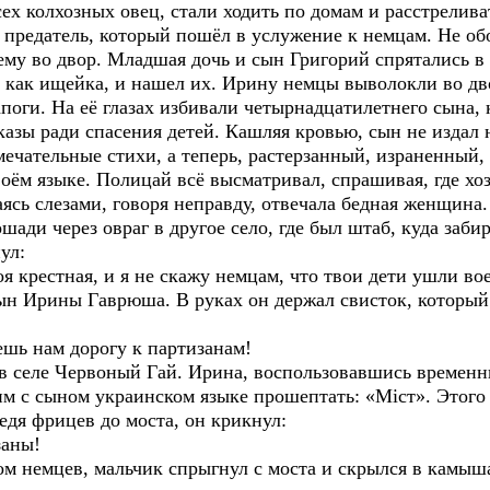
х колхозных овец, стали ходить по домам и расстрелива
я предатель, который пошёл в услужение к немцам. Не о
ему во двор. Младшая дочь и сын Григорий спрятались в
, как ищейка, и нашел их. Ирину немцы выволокли во дв
апоги. На её глазах избивали четырнадцатилетнего сына,
азы ради спасения детей. Кашляя кровью, сын не издал н
мечательные стихи, а теперь, растерзанный, израненный,
воём языке. Полицай всё высматривал, спрашивая, где хо
аясь слезами, говоря неправду, отвечала бедная женщина.
шади через овраг в другое село, где был штаб, куда заби
ул:
естная, и я не скажу немцам, что твои дети ушли вое
н Ирины Гаврюша. В руках он держал свисток, который е
 нам дорогу к партизанам!
 в селе Червоный Гай. Ирина, воспользовавшись временн
 им с сыном украинском языке прошептать: «Міст». Этого
едя фрицев до моста, он крикнул:
аны!
м немцев, мальчик спрыгнул с моста и скрылся в камыша