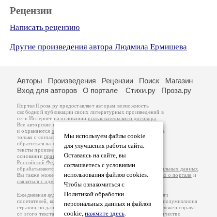
Рецензии
Написать рецензию
Другие произведения автора Людмила Ермишева
Авторы
Произведения
Рецензии
Поиск
Магазин
Вход для авторов
О портале
Стихи.ру
Проза.ру
Портал Проза.ру предоставляет авторам возможность
свободной публикации своих литературных произведений в
сети Интернет на основании
пользовательского договора
.
Все авторские права на произведения принадлежат авторам
и охраняются
законом
. Перепечатка произведений возможна
Мы используем файлы cookie
только с согласия его автора, к которому вы можете
обратиться на его авторской странице. Ответственность за
для улучшения работы сайта.
тексты произведений авторы несут самостоятельно на
Оставаясь на сайте, вы
основании
правил публикации
и
законодательства
Российской Федерации
. Данные пользователей
соглашаетесь с условиями
обрабатываются на основании
Политики обработки персональных данных
.
использования файлов cookies.
Вы также можете посмотреть более подробную
информацию о портале
и
связаться с администрацией
.
Чтобы ознакомиться с
Политикой обработки
Ежедневная аудитория портала Проза.ру – порядка 100 тысяч
посетителей, которые в общей сумме просматривают более полумиллиона
персональных данных и файлов
страниц по данным счетчика посещаемости, который расположен справа
cookie,
нажмите здесь
.
от этого текста. В каждой графе указано по две цифры: количество