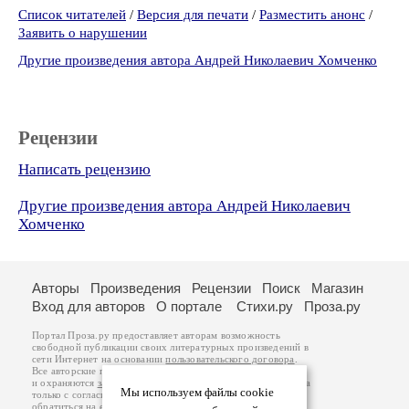
Список читателей
/
Версия для печати
/
Разместить анонс
/
Заявить о нарушении
Другие произведения автора Андрей Николаевич Хомченко
Рецензии
Написать рецензию
Другие произведения автора Андрей Николаевич
Хомченко
Авторы
Произведения
Рецензии
Поиск
Магазин
Вход для авторов
О портале
Стихи.ру
Проза.ру
Портал Проза.ру предоставляет авторам возможность
свободной публикации своих литературных произведений в
сети Интернет на основании
пользовательского договора
.
Все авторские права на произведения принадлежат авторам
и охраняются
законом
. Перепечатка произведений возможна
Мы используем файлы cookie
только с согласия его автора, к которому вы можете
обратиться на его авторской странице. Ответственность за