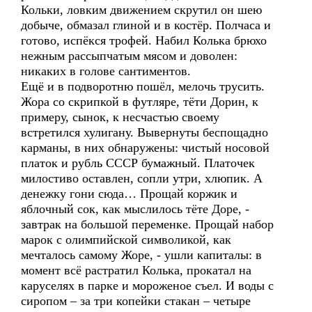
Кольки, ловким движением скрутил он шею
добыче, обмазал глиной и в костёр. Полчаса и
готово, испёкся трофей. Набил Колька брюхо
нежным рассыпчатым мясом и доволен:
никаких в голове сантиментов.
Ещё и в подворотню пошёл, мелочь трусить.
Жора со скрипкой в футляре, тёти Дорин, к
примеру, сынок, к несчастью своему
встретился хулигану. Вывернуты беспощадно
карманы, в них обнаружены: чистый носовой
платок и рубль СССР бумажный. Платочек
милостиво оставлен, сопли утри, хлюпик. А
денежку гони сюда… Прощай коржик и
яблочный сок, как мыслилось тёте Доре, -
завтрак на большой переменке. Прощай набор
марок с олимпийской символикой, как
мечталось самому Жоре, - ушли капиталы: в
момент всё растратил Колька, прокатал на
каруселях в парке и мороженое съел. И воды с
сиропом – за три копейки стакан – четыре