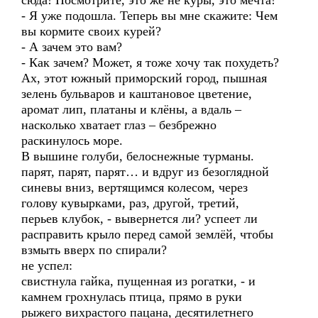
сюда! Посмотрите, это же не куры, это мечта!
- Я уже подошла. Теперь вы мне скажите: Чем
вы кормите своих курей?
- А зачем это вам?
- Как зачем? Может, я тоже хочу так похудеть?
Ах, этот южный приморский город, пышная
зелень бульваров и каштановое цветение,
аромат лип, платаны и клёны, а вдаль –
насколько хватает глаз – безбрежно
раскинулось море.
В вышине голуби, белоснежные турманы.
парят, парят, парят… и вдруг из безоглядной
синевы вниз, вертящимся колесом, через
голову кувырками, раз, другой, третий,
перьев клубок, - вывернется ли? успеет ли
расправить крыло перед самой землёй, чтобы
взмыть вверх по спирали?
не успел:
свистнула гайка, пущенная из рогатки, - и
камнем грохнулась птица, прямо в руки
рыжего вихрастого пацана, десятилетнего