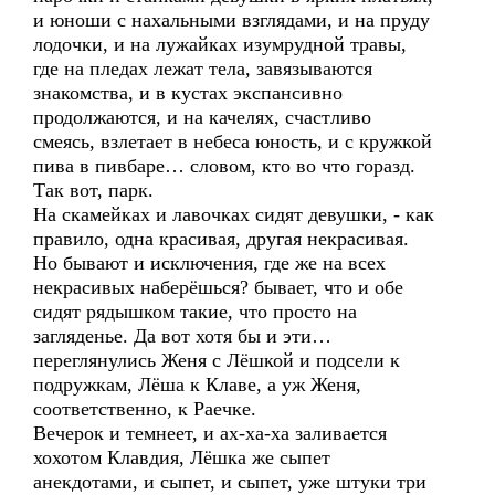
и юноши с нахальными взглядами, и на пруду
лодочки, и на лужайках изумрудной травы,
где на пледах лежат тела, завязываются
знакомства, и в кустах экспансивно
продолжаются, и на качелях, счастливо
смеясь, взлетает в небеса юность, и с кружкой
пива в пивбаре… словом, кто во что горазд.
Так вот, парк.
На скамейках и лавочках сидят девушки, - как
правило, одна красивая, другая некрасивая.
Но бывают и исключения, где же на всех
некрасивых наберёшься? бывает, что и обе
сидят рядышком такие, что просто на
загляденье. Да вот хотя бы и эти…
переглянулись Женя с Лёшкой и подсели к
подружкам, Лёша к Клаве, а уж Женя,
соответственно, к Раечке.
Вечерок и темнеет, и ах-ха-ха заливается
хохотом Клавдия, Лёшка же сыпет
анекдотами, и сыпет, и сыпет, уже штуки три