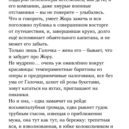
его компании, даже хмурые военные
отставники – вы не поверите – улыбались.
Что и говорить, умеет Жора зажечь и вся
поголовно публика в совершенном восторге
от путешествия, и, завершивши круиз, долго
ещё вспоминает обаятельного капитана, и не
может его забыть.
Только лишь Галочка – жена его – бывает, что
и забудет про Жору.
Не мудрено… очень уж оживлённо вокруг
красавицы: темпераментные баритоны из
оперы и предприимчивые налоговики, все без
ума от Галочки, шлют ей розы букетами,
зовут кататься на яхтах, приглашают на
пикники.
Но и она, - едва замаячит на рейде
восьмипалубная громада, едва рыкнет гудок
трубным гласом, извещая о приближении
мужа, она тут как тут, на бережку: трепетная
вся, и взволнованная, в юбке колокольчиком и