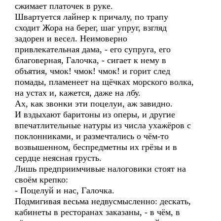
сжимает платочек в руке.
Швартуется лайнер к причалу, по трапу
сходит Жора на берег, шаг упруг, взгляд
задорен и весел. Неимоверно
привлекательная дама, - его супруга, его
благоверная, Галочка, - сигает к нему в
объятия, чмок! чмок! чмок! и горит след
помады, пламенеет на щёчках морского волка,
на устах и, кажется, даже на лбу.
Ах, как звонки эти поцелуи, аж завидно.
И вздыхают баритоны из оперы, и другие
впечатлительные натуры из числа ухажёров с
поклонниками, и размечтались о чём-то
возвышенном, беспредметны их грёзы и в
сердце неясная грусть.
Лишь предприимчивые налоговики стоят на
своём крепко:
- Поцелуй и нас, Галочка.
Подмигивая весьма недвусмысленно: дескать,
кабинеты в ресторанах заказаны, - в чём, в