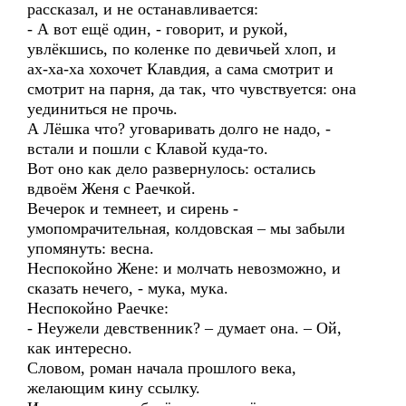
рассказал, и не останавливается:
- А вот ещё один, - говорит, и рукой,
увлёкшись, по коленке по девичьей хлоп, и
ах-ха-ха хохочет Клавдия, а сама смотрит и
смотрит на парня, да так, что чувствуется: она
уединиться не прочь.
А Лёшка что? уговаривать долго не надо, -
встали и пошли с Клавой куда-то.
Вот оно как дело развернулось: остались
вдвоём Женя с Раечкой.
Вечерок и темнеет, и сирень -
умопомрачительная, колдовская – мы забыли
упомянуть: весна.
Неспокойно Жене: и молчать невозможно, и
сказать нечего, - мука, мука.
Неспокойно Раечке:
- Неужели девственник? – думает она. – Ой,
как интересно.
Словом, роман начала прошлого века,
желающим кину ссылку.