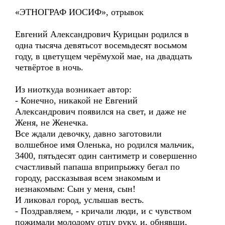
«ЭТНОГРАФ ИОСИФ», отрывок
Евгений Александрович Курицын родился в
одна тысяча девятьсот восемьдесят восьмом
году, в цветущем черёмухой мае, на двадцать
четвёртое в ночь.
Из ниоткуда возникает автор:
- Конечно, никакой не Евгений
Александрович появился на свет, и даже не
Женя, не Женечка.
Все ждали девочку, давно заготовили
волшебное имя Оленька, но родился мальчик,
3400, пятьдесят один сантиметр и совершенно
счастливый папаша вприпрыжку бегал по
городу, рассказывая всем знакомым и
незнакомым: Сын у меня, сын!
И ликовал город, услышав весть.
- Поздравляем, - кричали люди, и с чувством
пожимали молодому отцу руку, и, обнявши,