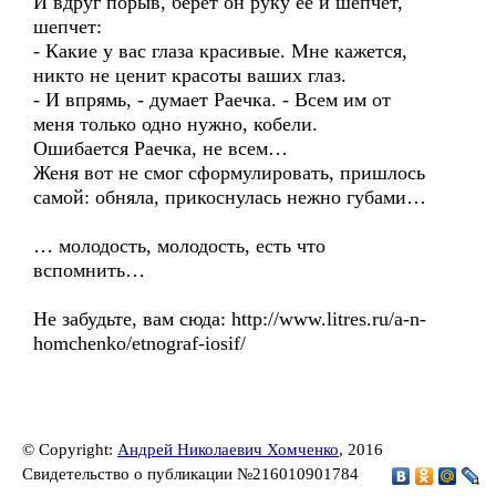
И вдруг порыв, берёт он руку её и шепчет,
шепчет:
- Какие у вас глаза красивые. Мне кажется,
никто не ценит красоты ваших глаз.
- И впрямь, - думает Раечка. - Всем им от
меня только одно нужно, кобели.
Ошибается Раечка, не всем…
Женя вот не смог сформулировать, пришлось
самой: обняла, прикоснулась нежно губами…
… молодость, молодость, есть что
вспомнить…
Не забудьте, вам сюда: http://www.litres.ru/a-n-
homchenko/etnograf-iosif/
© Copyright:
Андрей Николаевич Хомченко
, 2016
Свидетельство о публикации №216010901784