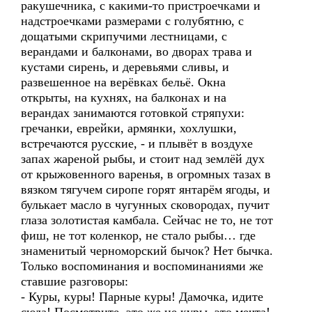
ракушечника, с какими-то пристроечками и
надстроечками размерами с голубятню, с
дощатыми скрипучими лестницами, с
верандами и балконами, во дворах трава и
кустами сирень, и деревьями сливы, и
развешенное на верёвках бельё. Окна
открыты, на кухнях, на балконах и на
верандах занимаются готовкой стряпухи:
гречанки, еврейки, армянки, хохлушки,
встречаются русские, - и плывёт в воздухе
запах жареной рыбы, и стоит над землёй дух
от крыжовенного варенья, в огромных тазах в
вязком тягучем сиропе горят янтарём ягоды, и
булькает масло в чугунных сковородах, пучит
глаза золотистая камбала. Сейчас не то, не тот
фиш, не тот коленкор, не стало рыбы… где
знаменитый черноморский бычок? Нет бычка.
Только воспоминания и воспоминаниями же
ставшие разговоры:
- Куры, куры! Парные куры! Дамочка, идите