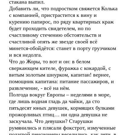
стакана выпил.
Добавить ли, что подростком свяжется Колька
с компанией, пристрастится к вину и
курению папирос, по ряду квартирных краж
будет проходить свидетелем, но по
счастливому стечению обстоятельств и
счастливой опять же звезде своей всё
минется-обойдётся: станет в порту грузчиком
и вся недолга.
Что до Жоры, то вот и он: в белом
сверкающем кителе, фуражка с кокардой, с
витым золотым шнурком, капитан! вернее,
помощник капитана: питание пассажиров, и
развлечение, - всё на нём.
Полгода вокруг Европы – неделями в море,
где лишь водная гладь да чайки, да сто
пятьдесят юных девушек, кормящих булками
прожорливых птиц… ни одна девушка не
заскучала. Что девушки? Старушки
румянились и плясали фокстрот, измученные
подагрой пенсионеры веселились, как дети, в