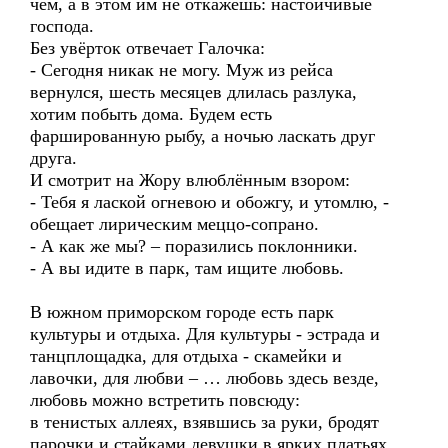
чём, а в этом им не откажешь: настойчивые
господа.
Без увёрток отвечает Галочка:
- Сегодня никак не могу. Муж из рейса
вернулся, шесть месяцев длилась разлука,
хотим побыть дома. Будем есть
фаршированную рыбу, а ночью ласкать друг
друга.
И смотрит на Жору влюблённым взором:
- Тебя я лаской огневою и обожгу, и утомлю, -
обещает лирическим меццо-сопрано.
- А как же мы? – поразились поклонники.
- А вы идите в парк, там ищите любовь.
В южном приморском городе есть парк
культуры и отдыха. Для культуры - эстрада и
танцплощадка, для отдыха - скамейки и
лавочки, для любви – … любовь здесь везде,
любовь можно встретить повсюду:
в тенистых аллеях, взявшись за руки, бродят
парочки и стайками девушки в ярких платьях,