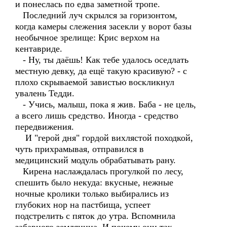
и понеслась по едва заметной тропе.
Последний луч скрылся за горизонтом,
когда камеры слежения засекли у ворот базы
необычное зрелище: Крис верхом на
кентавриде.
- Ну, ты даёшь! Как тебе удалось оседлать
местную девку, да ещё такую красивую? - с
плохо скрываемой завистью воскликнул
увалень Тедди.
- Учись, малыш, пока я жив. Баба - не цель,
а всего лишь средство. Иногда - средство
передвижения.
И "герой дня" гордой вихлястой походкой,
чуть прихрамывая, отправился в
медицинский модуль обрабатывать рану.
Кирена наслаждалась прогулкой по лесу,
спешить было некуда: вкусные, нежные
ночные кролики только выбирались из
глубоких нор на пастбища, успеет
подстрелить с пяток до утра. Вспомнила