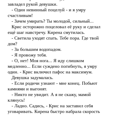
завладел рукой девушки.
- Один невинный поцелуй - и я умру
счастливым!
- Зачем умирать? Ты молодой, сильный...
Крис осторожно поцеловал её руку и сделал
ещё шаг навстречу. Кирена смутилась.
- Светила уходят спать. Тебе пора. Где твой
дом?
- За большим водопадом.
- Я провожу тебя.
- О, нет! Моя нога... Я иду слишком
медленно... Если суждено погибнуть, я умру
один. - Крис включил пафос на максимум.
Девушка задумалась.
- Если родичи узнают - мне конец. Побьют
камнями и выгонят.
- Никто не увидит. А я не скажу, мамой
клянусь!
- Ладно. Садись, - Крис на заставил себя
уговаривать. Кирена быстро набрала скорость