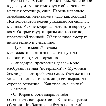
Кусты шелохнулись. Крис прижался спиной
к дереву и тут же вздохнул с облегчением:
местная охотница, одна. Парень невольно
залюбовался: незнакомка чудо как хороша!
Под золотистой кожей угадываются сильные
мышцы. Рыжие кудри заплетены в короткую
косу. Острые грудки призывно торчат под
прозрачной туникой. Жёлтые глаза смотрят
внимательно и участливо.
- Нужна помощь? - слова
межгалактического эсперанто звучали
непривычно, чуть гортанно.
- Благодарю, прекрасная дева! - Крис
изобразил взгляд "потеряшки". - Мужчины
Земли решают проблемы сами. Удел женщин -
украшать мир, - теперь лицо его выражало
суровое отчаяние. - Как твоё имя, милая?
- Кирена.
- О, Кирена, боги одарили тебя
ослепительной красотой! - Крис подпустил
обаяния. Приблизился и будто невзначай