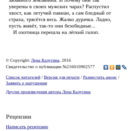
забавного землянина. И почему они так
уверены в своих мужских чарах? Распустил
хвост, как летучий павиан, а сам бледный от
страха, трясётся весь. Жалко дурачка. Ладно,
пусть живёт, так-то они безобидные...
И охотница перешла на лёгкий галоп.
© Copyright:
Лена Калугина
, 2016
Свидетельство о публикации №216010902577
Список читателей
/
Версия для печати
/
Разместить анонс
/
Заявить о нарушении
Другие произведения автора Лена Калугина
Рецензии
Написать рецензию