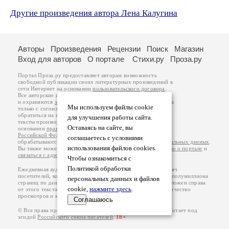
Другие произведения автора Лена Калугина
Авторы
Произведения
Рецензии
Поиск
Магазин
Вход для авторов
О портале
Стихи.ру
Проза.ру
Портал Проза.ру предоставляет авторам возможность
свободной публикации своих литературных произведений в
сети Интернет на основании
пользовательского договора
.
Все авторские права на произведения принадлежат авторам
и охраняются
законом
. Перепечатка произведений возможна
Мы используем файлы cookie
только с согласия его автора, к которому вы можете
обратиться на его авторской странице. Ответственность за
для улучшения работы сайта.
тексты произведений авторы несут самостоятельно на
Оставаясь на сайте, вы
основании
правил публикации
и
законодательства
Российской Федерации
. Данные пользователей
соглашаетесь с условиями
обрабатываются на основании
Политики обработки персональных данных
.
использования файлов cookies.
Вы также можете посмотреть более подробную
информацию о портале
и
связаться с администрацией
.
Чтобы ознакомиться с
Политикой обработки
Ежедневная аудитория портала Проза.ру – порядка 100 тысяч
посетителей, которые в общей сумме просматривают более полумиллиона
персональных данных и файлов
страниц по данным счетчика посещаемости, который расположен справа
cookie,
нажмите здесь
.
от этого текста. В каждой графе указано по две цифры: количество
просмотров и количество посетителей.
Соглашаюсь
© Все права принадлежат авторам, 2000-2026. Портал работает под
эгидой
Российского союза писателей
.
18+