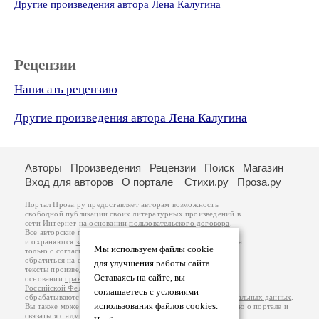
Другие произведения автора Лена Калугина
Рецензии
Написать рецензию
Другие произведения автора Лена Калугина
Авторы
Произведения
Рецензии
Поиск
Магазин
Вход для авторов
О портале
Стихи.ру
Проза.ру
Портал Проза.ру предоставляет авторам возможность
свободной публикации своих литературных произведений в
сети Интернет на основании
пользовательского договора
.
Все авторские права на произведения принадлежат авторам
и охраняются
законом
. Перепечатка произведений возможна
Мы используем файлы cookie
только с согласия его автора, к которому вы можете
обратиться на его авторской странице. Ответственность за
для улучшения работы сайта.
тексты произведений авторы несут самостоятельно на
Оставаясь на сайте, вы
основании
правил публикации
и
законодательства
Российской Федерации
. Данные пользователей
соглашаетесь с условиями
обрабатываются на основании
Политики обработки персональных данных
.
использования файлов cookies.
Вы также можете посмотреть более подробную
информацию о портале
и
связаться с администрацией
.