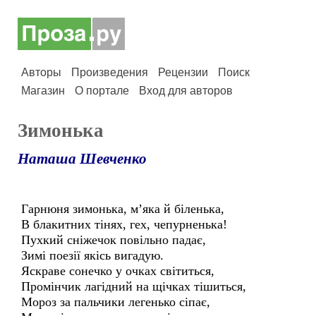
Авторы
Произведения
Рецензии
Поиск
Магазин
О портале
Вход для авторов
Зимонька
Наташа Шевченко
Гарнюня зимонька, м’яка й біленька,
В блакитних тінях, гех, чепурненька!
Пухкий сніжечок повільно падає,
Зимі поезії якісь вигадую.
Яскраве сонечко у очках світиться,
Промінчик лагідний на щічках тішиться,
Мороз за пальчики легенько сіпає,