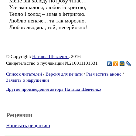
Мене від холоду потроху тіпає…
Усе змішалося, любов із кригою,
Тепло і холод – зима з інтригою.
Люблю неначе... та так морозно,
Любов льодяна, гой, несерйозно!
© Copyright:
Наташа Шевченко
, 2016
Свидетельство о публикации №216011101331
Список читателей
/
Версия для печати
/
Разместить анонс
/
Заявить о нарушении
Другие произведения автора Наташа Шевченко
Рецензии
Написать рецензию