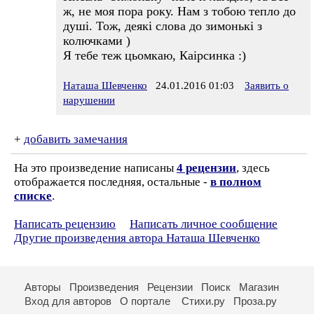
ж, не моя пора року. Нам з тобою тепло до
душі. Тож, деякі слова до зимонькі з
колючками )
Я тебе теж цьомкаю, Каірсинка :)
Наташа Шевченко
24.01.2016 01:03
Заявить о
нарушении
+
добавить замечания
На это произведение написаны
4 рецензии
, здесь
отображается последняя, остальные -
в полном
списке
.
Написать рецензию
Написать личное сообщение
Другие произведения автора Наташа Шевченко
Авторы
Произведения
Рецензии
Поиск
Магазин
Вход для авторов
О портале
Стихи.ру
Проза.ру