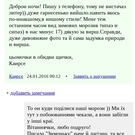
Доброи ночи! Пишу з телефону, тому не вистачаэ
литер)).дуже гарнесенько вийшло.навить якось
по-инакшому,в иншому стили! Мене теж
останним часом вид зимових морозив типаэ и
сипаэ) в нас минус 17) дякую за вирш.Справди,
дуже дивовижне фото та й сама задумка природи
и вирша.
цьомочки в обидви щички,
Каирсе
Каирсе
24.01.2016 00:12
•
Заявить о нарушении
+
добавить замечания
То он куди поділися наші морози )) Ми їх
тут з побоюваннями чекали, а вони забігли
у інші краї.
Вітаннячки, любо подруго!
Писала "Зимоньку" наче й лагідно, та все