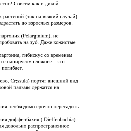
есно! Совсем как в дикой
растений (так на всякий случай)
одрастать до взрослых размеров.
аргония (Pelarg;nium), не
опробовать на зуб. Даже кожистые
ларгония, гибискус со временем
о с папирусом сложнее – это
 погибает.
во, Cr;ssula) портят внешний вид
ковой пальмы держатся на
ения необходимо срочно пересадить
ния диффенбахия ( Dieffenbachia)
ия довольно распространенное