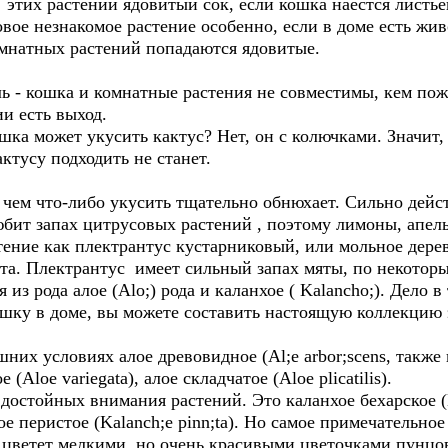
У этих растений ядовитый сок, если кошка наестся листье
овое незнакомое растение особенно, если в доме есть жив
омнатных растений попадаются ядовитые.
ль - кошка и комнатные растения не совместимы, кем по
и есть выход.
шка может укусить кактус? Нет, он с колючками. Значит, 
ктусу подходить не станет.
 чем что-либо укусить тщательно обнюхает. Сильно дей
юбит запах цитрусовых растений , поэтому лимоны, апел
тение как плектрантус кустарниковый, или мольное дерево (
ята. Плектрантус имеет сильный запах мяты, по некотор
 из рода алое (Alo;) рода и каланхое ( Kalancho;). Дело в
ошку в доме, вы можете составить настоящую коллекцию
их условиях алое древовидное (Al;e arbor;scens, также 
е (Aloe variegatа), алое складчатое (Aloe plicatilis).
достойных внимания растений. Это каланхое бехарское (
хое перистое (Kalanch;e pinn;ta). Но самое примечательн
ой цветет мелкими, но очень красивыми цветочками пунцо