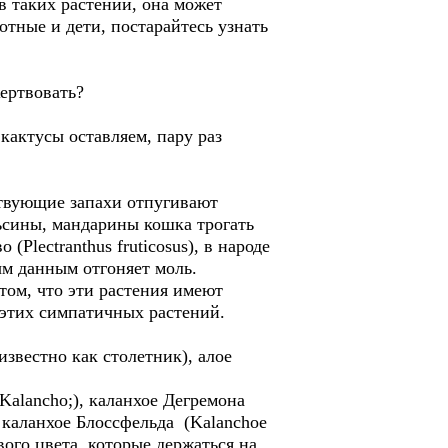
в таких растений, она может
отные и дети, постарайтесь узнать
жертвовать?
кактусы оставляем, пару раз
ствующие запахи отпугивают
ьсины, мандарины кошка трогать
Plectranthus fruticosus), в народе
ым данным отгоняет моль.
 том, что эти растения имеют
 этих симпатичных растений.
известно как столетник), алое
Kalancho;), каланхое Дегремона
ое каланхое Блоссфельда (Kalanchoe
вого цвета, которые держаться на