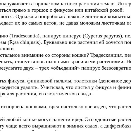
наруживает в горшке комнатного растения землю. Интер
иться прямо в горшок с фикусом или китайской розой.
аются. Однажды попробовав нежные листочки комнатных 
ъедает их до самых веток, не давая молодым листочкам п
 (Tradescantia), папирус циперус (Cyperus papyrus), пел
зы (R;sa chin;nsis). Буквально все растения ей хочется п
 кошки.
истальное внимание со стороны кошки? Традесканция, пе
мешать, станут вновь пышными красивыми растениями. Н
результате двух – трех «объеданий» папирус безвозвратно
ья фикуса, финиковой пальмы, толстянки (денежное дере
ходится удалять. Учитывая, что листья у фикуса и фини
ря для растения, его эстетического вида.
 испорчена кошками, вред настолько очевиден, что раст
ей любой кошке могут нанести вред. Это ядовитые расте
нту чаще всего выращивают в зимних садах, а диффенбах