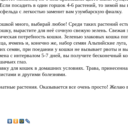
 Если посадить в один горшок 4-6 растений, то зимой вы
сфельда с легкостью заменит вам узумбарскую фиалку.
кошкой много, выбирай любое! Среди таких растений ест
ошку, вырастите для неё сочную свежую зелень. Свежая 
гическая потребность кошки. Зеленью злаковых кошка по
ица, ячмень и, конечно же, набор семян Альпийские луга,
их семян, при поедании у кошки не вызывает рвоты и вы
мена с интервалом 5-7 дней, вы получите бесконечный к
шачьих глаз.
ку для кошек в домашних условиях. Трава, принесенная 
листами и другими болезнями.
атные растения. Оказывается все очень просто! Желаю в