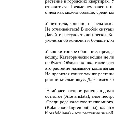
растение в городских квартирах. 
отравиться. Прежде чем завести н
о нем как можно больше, среди к
У читателя, конечно, назрела мыс
Не отчаивайтесь! В любой ситуаци
Давайте рассуждать логически. Ко
уколется об колючки и больше к ка
У кошки тонкое обоняние, прежде
кошку. Категорически кошка не л
не будет. Обходит кошка такое рас
это растение называют кошачья м
Не нравится кошке так же растения
резкий кислый вкус. Даже имея к
Наиболее распространены в домашн
остистое (Al;e aristata), алое пестро
Среди рода каланхое также много 
(Kalanchoe daigremontiana), калан
blossfeldiana) - это растение зим