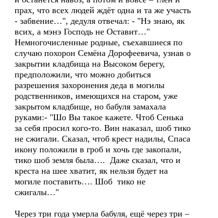
прах, что всех людей ждёт одна и та же участь
- забвение…", дедуля отвечал: - "Нэ знаю, як
всих, а мэнэ Господь не Оставит…"
Немногочисленные родные, съехавшиеся по
случаю похорон Семёна Дорофеевича, узнав о
закрытии кладбища на Высоком берегу,
предположили, что можно добиться
разрешения захоронения деда в могилы
родственников, имеющихся на старом, уже
закрытом кладбище, но бабуля замахала
руками:- "Шо Вы такое кажете. Чтоб Сенька
за себя просил кого-то. Вин наказал, шоб тико
не сжигали. Сказал, чтоб крест надилы, Спаса
икону положили в гроб и хочь где закопали,
тико шоб земля была…. Даже сказал, что и
креста на шее хватит, як нельзя будет на
могиле поставить…. Шоб тико не
сжигалы…"
Через три года умерла бабуля, ещё через три –