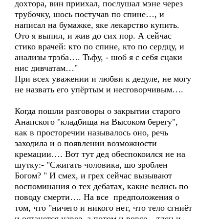
дохтора, вин приихал, послушал мэне через
трубочку, шось постучав по спине…, и
написал на бумажке, яке лекарство купить.
Ото я выпил, и жив до сих пор. А сейчас
стико врачей: кто по спине, кто по сердцу, и
анализы трэба…. Тьфу, - шоб я с себя сцаки
нис дивчатам…"
При всех уважении и любви к дедуле, не могу
не назвать его упёртым и несговорчивым….
Когда пошли разговоры о закрытии старого
Анапского "кладбища на Высоком берегу",
как в просторечии называлось оно, речь
заходила и о появлении возможности
кремации…. Вот тут дед обеспокоился не на
шутку:- "Сжигать чоловика, шо зроблен
Богом? " И смех, и грех сейчас вызывают
воспоминания о тех дебатах, какие велись по
поводу смерти…. На все предположения о
том, что "ничего и никого нет, что тело сгниёт
и останется навоз, а потом и вовсе – тлен и