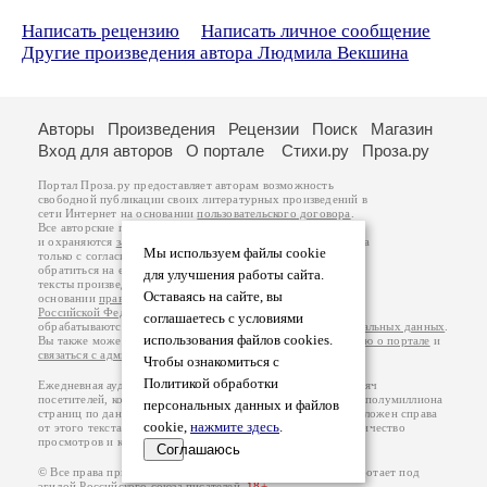
Написать рецензию
Написать личное сообщение
Другие произведения автора Людмила Векшина
Авторы
Произведения
Рецензии
Поиск
Магазин
Вход для авторов
О портале
Стихи.ру
Проза.ру
Портал Проза.ру предоставляет авторам возможность
свободной публикации своих литературных произведений в
сети Интернет на основании
пользовательского договора
.
Все авторские права на произведения принадлежат авторам
и охраняются
законом
. Перепечатка произведений возможна
Мы используем файлы cookie
только с согласия его автора, к которому вы можете
обратиться на его авторской странице. Ответственность за
для улучшения работы сайта.
тексты произведений авторы несут самостоятельно на
Оставаясь на сайте, вы
основании
правил публикации
и
законодательства
Российской Федерации
. Данные пользователей
соглашаетесь с условиями
обрабатываются на основании
Политики обработки персональных данных
.
использования файлов cookies.
Вы также можете посмотреть более подробную
информацию о портале
и
связаться с администрацией
.
Чтобы ознакомиться с
Политикой обработки
Ежедневная аудитория портала Проза.ру – порядка 100 тысяч
посетителей, которые в общей сумме просматривают более полумиллиона
персональных данных и файлов
страниц по данным счетчика посещаемости, который расположен справа
cookie,
нажмите здесь
.
от этого текста. В каждой графе указано по две цифры: количество
просмотров и количество посетителей.
Соглашаюсь
© Все права принадлежат авторам, 2000-2026. Портал работает под
эгидой
Российского союза писателей
.
18+