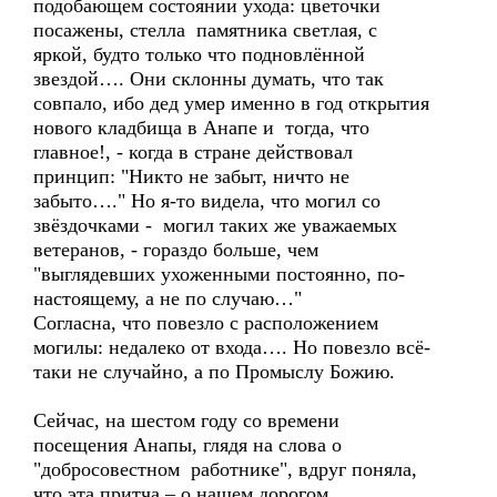
подобающем состоянии ухода: цветочки
посажены, стелла памятника светлая, с
яркой, будто только что подновлённой
звездой…. Они склонны думать, что так
совпало, ибо дед умер именно в год открытия
нового кладбища в Анапе и тогда, что
главное!, - когда в стране действовал
принцип: "Никто не забыт, ничто не
забыто…." Но я-то видела, что могил со
звёздочками - могил таких же уважаемых
ветеранов, - гораздо больше, чем
"выглядевших ухоженными постоянно, по-
настоящему, а не по случаю…"
Согласна, что повезло с расположением
могилы: недалеко от входа…. Но повезло всё-
таки не случайно, а по Промыслу Божию.
Сейчас, на шестом году со времени
посещения Анапы, глядя на слова о
"добросовестном работнике", вдруг поняла,
что эта притча – о нашем дорогом