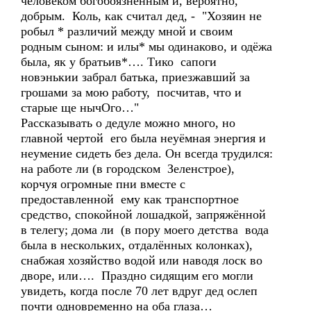
человеком богобоязненным и, вероятно,
добрым. Коль, как считал дед, - "Хозяин не
робыл * различий между мной и своим
родным сыном: и илы* мы одинаково, и одёжа
была, як у братьив*…. Тико сапоги
новэнькии забрал батька, приезжавший за
грошами за мою работу, посчитав, что и
старые ще нычОго…"
Рассказывать о дедуле можно много, но
главной чертой его была неуёмная энергия и
неумение сидеть без дела. Он всегда трудился:
на работе ли (в городском Зеленстрое),
корчуя огромные пни вместе с
предоставленной ему как транспортное
средство, спокойной лошадкой, запряжённой
в телегу; дома ли (в пору моего детства вода
была в нескольких, отдалённых колонках),
снабжая хозяйство водой или наводя лоск во
дворе, или…. Праздно сидящим его могли
увидеть, когда после 70 лет вдруг дед ослеп
почти одновременно на оба глаза…