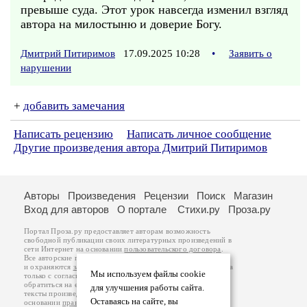
превыше суда. Этот урок навсегда изменил взгляд
автора на милостыню и доверие Богу.
Дмитрий Питиримов
17.09.2025 10:28
•
Заявить о
нарушении
+
добавить замечания
Написать рецензию
Написать личное сообщение
Другие произведения автора Дмитрий Питиримов
Авторы
Произведения
Рецензии
Поиск
Магазин
Вход для авторов
О портале
Стихи.ру
Проза.ру
Портал Проза.ру предоставляет авторам возможность
свободной публикации своих литературных произведений в
сети Интернет на основании
пользовательского договора
.
Все авторские права на произведения принадлежат авторам
и охраняются
законом
. Перепечатка произведений возможна
Мы используем файлы cookie
только с согласия его автора, к которому вы можете
обратиться на его авторской странице. Ответственность за
для улучшения работы сайта.
тексты произведений авторы несут самостоятельно на
Оставаясь на сайте, вы
основании
правил публикации
и
законодательства