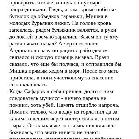
проверить, что же за ночь на пустыре
напраздновали. Глядь, а там, кроме побитых
бутылок да объедков тараньки, Мишка в
молодых бурьянах лежит. На голове кровь
запеклась, рядом булыжник валяется, а руки
до локтей в землю зарылись. Зачем он ту яму
раскапывать начал? А черт его знает.
Андрианов сразу по рации с райотделом
связался и скорую помощь вызвал. Врачи
сказали, что ещё бы полчаса, и отправился бы
Мишка прямым ходом в морг. После его мать
прибегала, в ноги участковому за спасение
сына кланялась.
Когда Сафаров в себя пришел, долго с ним
следователь мучился - ничего парень не
помнил, хоть убей. Память отшибло напрочь.
Помнил только, что водку из горла пил да за
каким-то лешим через костер скакал, а потом
- мрак. Остальная же гоп-компания клялась-
божилась, что знать ничего не знают: