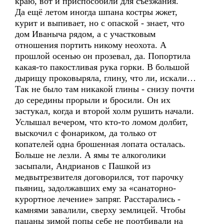
краю, вот и приспособили для съезжания.
Да ещё летом иногда шпана костры жжет,
курит и выпивает, но с опаской - знает, что
дом Иваныча рядом, а с участковым
отношения портить никому неохота. А
прошлой осенью он прозевал, да. Попортила
какая-то пакостливая рука горки. В большой
дырищу проковыряла, глину, что ли, искали…
Так не было там никакой глины - снизу почти
до середины прорыли и бросили. Он их
застукал, когда и второй холм рушить начали.
Услышал вечером, что кто-то ломом долбит,
выскочил с фонариком, да только от
копателей одна брошенная лопата осталась.
Больше не лезли. А ямы те алкоголики
засыпали, Андрианов с Пашкой из
медвытрезвителя договорился, тот парочку
пьяниц, задолжавших ему за «санаторно-
курортное лечение» запряг. Расстарались -
камнями завалили, сверху землицей. Чтобы
пацаны зимой попы себе не поотбивали на