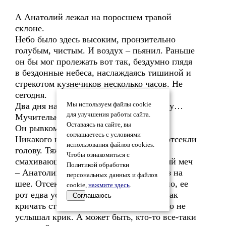
А Анатолий лежал на поросшем травой
склоне.
Небо было здесь высоким, пронзительно
голубым, чистым. И воздух – пьянил. Раньше
он бы мог пролежать вот так, бездумно глядя
в бездонные небеса, наслаждаясь тишиной и
стрекотом кузнечиков несколько часов. Не
сегодня.
Два дня назад здесь убивали мою сестру…
Мы используем файлы cookie
для улучшения работы сайта.
Мучительно, больно, жестоко… Кто?
Оставаясь на сайте, вы
Он рывком сел в траве.
соглашаетесь с условиями
Никакого насилия не было, ей просто отсекли
использования файлов cookies.
голову. Тяжелое острое орудие, сильно
Чтобы ознакомиться с
смахивающее на тесак или очень острый меч
Политикой обработки
– Анатолий внимательно осмотрел срез на
персональных данных и файлов
шее. Отсекли так быстро, что, возможно, ее
cookie,
нажмите здесь
.
рот едва успел раскрыться для крика, как
Соглашаюсь
кричать стало нечем. Вот почему никто не
услышал крик. А может быть, кто-то все-таки