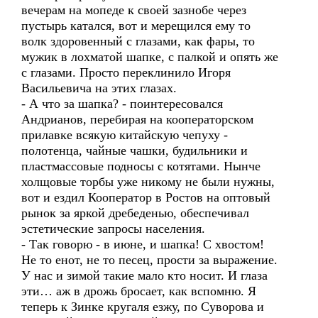
вечерам на мопеде к своей зазнобе через
пустырь катался, вот и мерещился ему то
волк здоровенный с глазами, как фары, то
мужик в лохматой шапке, с палкой и опять же
с глазами. Просто переклинило Игоря
Васильевича на этих глазах.
- А что за шапка? - поинтересовался
Андрианов, перебирая на кооператорском
прилавке всякую китайскую чепуху -
полотенца, чайные чашки, будильники и
пластмассовые подносы с котятами. Нынче
холщовые торбы уже никому не были нужны,
вот и ездил Кооператор в Ростов на оптовый
рынок за яркой дребеденью, обеспечивал
эстетические запросы населения.
- Так говорю - в июне, и шапка! С хвостом!
Не то енот, не то песец, прости за выражение.
У нас и зимой такие мало кто носит. И глаза
эти… аж в дрожь бросает, как вспомню. Я
теперь к Зинке кругаля езжу, по Суворова и