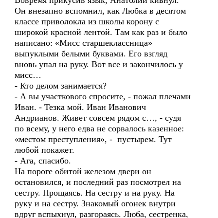
Вовремя прикусив язык, Анатолий кивнул.
Он внезапно вспомнил, как Любка в десятом
классе приволокла из школы корону с
широкой красной лентой. Там как раз и было
написано: «Мисс старшеклассница»
выпуклыми белыми буквами. Его взгляд
вновь упал на руку. Вот все и закончилось у
мисс…
- Кто делом занимается?
- А вы участкового спросите, - пожал плечами
Иван. - Тезка мой. Иван Иванович
Андрианов. Живет совсем рядом с…, - судя
по всему, у него едва не сорвалось казенное:
«местом преступления», - пустырем. Тут
любой покажет.
- Ага, спасибо.
На пороге обитой железом двери он
остановился, и последний раз посмотрел на
сестру. Прощаясь. На сестру и на руку. На
руку и на сестру. Знакомый огонек внутри
вдруг вспыхнул, разгораясь. Люба, сестренка,