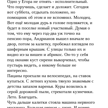
Одно у Егора не отнять - исполнительный.
Что поручишь, сделает и доложит. Сегодня
вот суббота, отдыхать положено, но
помощник об этом и не вспомнил. Молодец.
Вот ещё молодая дурь в голове поуляжется, и
будет в поселке новый участковый. Думая о
том, что ему через год-два уж точно на
пенсию пора, Андрианов вышел вначале во
двор, потом за калитку, пробежал взглядом по
шиферным крышам. С улицы только их и
видно из-за вишен и абрикос. Он-то у себя
под окнами куст сирени выкорчевал, чтобы
пустырь видеть, а никому больше не
интересно.
Пацаны проехали на велосипедах, на ставок
купаться. С летних кухонь тянуло знакомым с
детства запахом варенья. Куры возились в
серой дорожной пыли, стрекотали кузнечики.
Лето. Благодать.
Чуть дальше калитки стояла машина нервного
москвича. Большая черная – джип. И номер