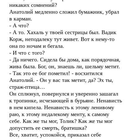
никаких сомнений?
Анатолий медленно сложил бумажник, убрал
в карман.
- А что?
- А то. Хахаль у твоей сестрицы был. Вадик
Корж, неподалеку тут живет. Вот к нему-то
она по ночам и бегала.
- И что с того?
- Да ничего. Сидела бы дома, как порядочная,
жива была. Бог, он, знаешь ли, шельму метит.
- Так это ее бог пометил! - восхитился
Анатолий. - Он у вас так метит, да? Эх ты,
страж-птица…
Он сплюнул, повернулся и уверенно зашагал
к тропинке, исчезающей в бурьяне. Ненависть
в нем кипела. Ненависть к этому ленивому
раю, к этому недалекому менту, к самому
себе. Как же ты мог, Толик? Как же ты мог
допустить ее смерть, братишка?
Все, хватит, успокойся, приказал себе