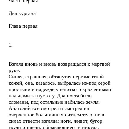
Часть первая.
Два кургана
Глава первая
1.
Взгляд вновь и вновь возвращался к мертвой
руке.
Синяя, страшная, обтянутая пергаментной
кожей, она, казалось, выбралась из-под серой
простыни в надежде уцепиться скрюченными
пальцами за пустоту. Два ногтя были
сломаны, под остальные набилась земля.
Анатолий все смотрел и смотрел на
очерченное больничным ситцем тело, не в
силах отвести взгляда: ноги, живот, бугор
груди и плечи, обрывающиеся в никуда.