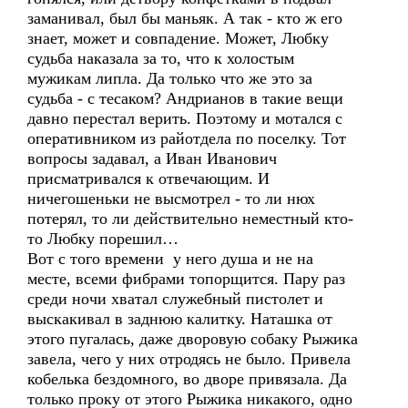
заманивал, был бы маньяк. А так - кто ж его
знает, может и совпадение. Может, Любку
судьба наказала за то, что к холостым
мужикам липла. Да только что же это за
судьба - с тесаком? Андрианов в такие вещи
давно перестал верить. Поэтому и мотался с
оперативником из райотдела по поселку. Тот
вопросы задавал, а Иван Иванович
присматривался к отвечающим. И
ничегошеньки не высмотрел - то ли нюх
потерял, то ли действительно неместный кто-
то Любку порешил…
Вот с того времени у него душа и не на
месте, всеми фибрами топорщится. Пару раз
среди ночи хватал служебный пистолет и
выскакивал в заднюю калитку. Наташка от
этого пугалась, даже дворовую собаку Рыжика
завела, чего у них отродясь не было. Привела
кобелька бездомного, во дворе привязала. Да
только проку от этого Рыжика никакого, одно