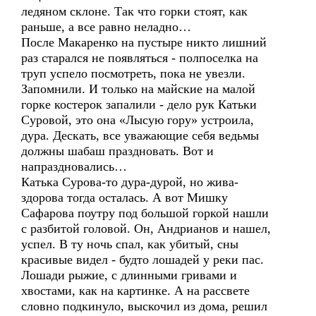
ледяном склоне. Так что горки стоят, как
раньше, а все равно неладно…
После Макаренко на пустыре никто лишний
раз старался не появляться - полпоселка на
труп успело посмотреть, пока не увезли.
Запомнили. И только на майские на малой
горке костерок запалили - дело рук Катьки
Суровой, это она «Лысую гору» устроила,
дура. Дескать, все уважающие себя ведьмы
должны шабаш праздновать. Вот и
напраздновались…
Катька Сурова-то дура-дурой, но жива-
здорова тогда осталась. А вот Мишку
Сафарова поутру под большой горкой нашли
с разбитой головой. Он, Андрианов и нашел,
успел. В ту ночь спал, как убитый, сны
красивые видел - будто лошадей у реки пас.
Лошади рыжие, с длинными гривами и
хвостами, как на картинке. А на рассвете
словно подкинуло, выскочил из дома, решил