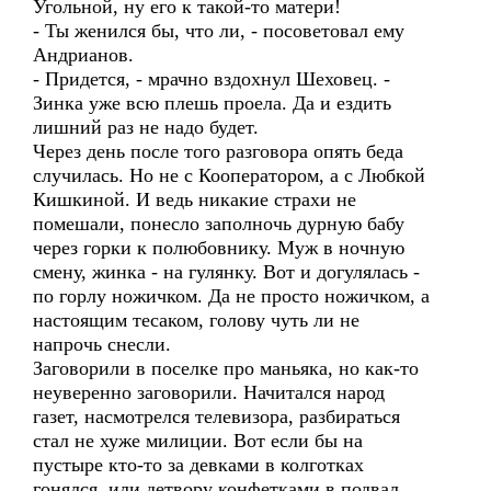
Угольной, ну его к такой-то матери!
- Ты женился бы, что ли, - посоветовал ему
Андрианов.
- Придется, - мрачно вздохнул Шеховец. -
Зинка уже всю плешь проела. Да и ездить
лишний раз не надо будет.
Через день после того разговора опять беда
случилась. Но не с Кооператором, а с Любкой
Кишкиной. И ведь никакие страхи не
помешали, понесло заполночь дурную бабу
через горки к полюбовнику. Муж в ночную
смену, жинка - на гулянку. Вот и догулялась -
по горлу ножичком. Да не просто ножичком, а
настоящим тесаком, голову чуть ли не
напрочь снесли.
Заговорили в поселке про маньяка, но как-то
неуверенно заговорили. Начитался народ
газет, насмотрелся телевизора, разбираться
стал не хуже милиции. Вот если бы на
пустыре кто-то за девками в колготках
гонялся, или детвору конфетками в подвал