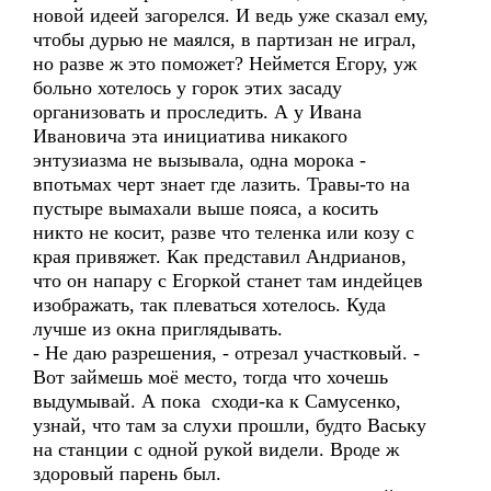
новой идеей загорелся. И ведь уже сказал ему,
чтобы дурью не маялся, в партизан не играл,
но разве ж это поможет? Неймется Егору, уж
больно хотелось у горок этих засаду
организовать и проследить. А у Ивана
Ивановича эта инициатива никакого
энтузиазма не вызывала, одна морока -
впотьмах черт знает где лазить. Травы-то на
пустыре вымахали выше пояса, а косить
никто не косит, разве что теленка или козу с
края привяжет. Как представил Андрианов,
что он напару с Егоркой станет там индейцев
изображать, так плеваться хотелось. Куда
лучше из окна приглядывать.
- Не даю разрешения, - отрезал участковый. -
Вот займешь моё место, тогда что хочешь
выдумывай. А пока сходи-ка к Самусенко,
узнай, что там за слухи прошли, будто Ваську
на станции с одной рукой видели. Вроде ж
здоровый парень был.