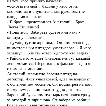
из тех, кого принято называть
«основательный». Ладонь у него была
мозолистая и внушительная, рукопожатие -
ожидаемо крепкое.
- Я брат, - представился Анатолий. - Брат
Любы Кишкиной.
- Понятно… Забирать будете или как? -
кивнул участковый.
- Думаю, тут похороним. - Он помолчал под
внимательным взглядом участкового. - Я чего
заглянул… Узнать хотел. Дело-то кто ведет?
- Район, кто ж еще? Следователь тут каждый
день мотается. Шерстюк его фамилия. Да и я
с ним за компанию.
Анатолий незаметно бросил взгляд на
детектор. Чист участковый, едва не вздохнул
с облегчением москвич. Он посмотрел на дом,
и ему немедленно стало трудно дышать.
Заросший бурьяном пустырь начинался сразу
за оградой Андрианова. От забора из рабицы
брала начало вытоптанная тропа.