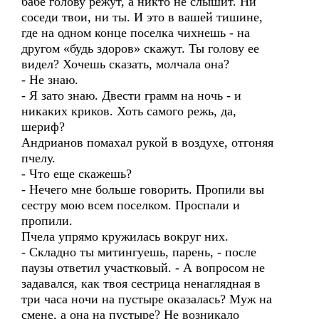
бабе голову режут, а никто не слышит. Ни
соседи твои, ни ты. И это в вашей тишине,
где на одном конце поселка чихнешь - на
другом «будь здоров» скажут. Ты голову ее
видел? Хочешь сказать, молчала она?
- Не знаю.
- Я зато знаю. Двести грамм на ночь - и
никаких криков. Хоть самого режь, да,
шериф?
Андрианов помахал рукой в воздухе, отгоняя
пчелу.
- Что еще скажешь?
- Нечего мне больше говорить. Пропили вы
сестру мою всем поселком. Проспали и
пропили.
Пчела упрямо кружилась вокруг них.
- Складно ты митингуешь, парень, - после
паузы ответил участковый. - А вопросом не
задавался, как твоя сестрица ненаглядная в
три часа ночи на пустыре оказалась? Муж на
смене, а она на пустыре? Не возникало