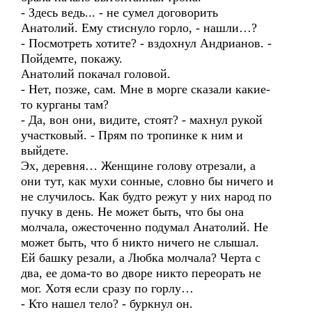
- Здесь ведь... - не сумел договорить
Анатолий. Ему стиснуло горло, - нашли…?
- Посмотреть хотите? - вздохнул Андрианов. -
Пойдемте, покажу.
Анатолий покачал головой.
- Нет, позже, сам. Мне в морге сказали какие-
то курганы там?
- Да, вон они, видите, стоят? - махнул рукой
участковый. - Прям по тропинке к ним и
выйдете.
Эх, деревня… Женщине голову отрезали, а
они тут, как мухи сонные, словно бы ничего и
не случилось. Как будто режут у них народ по
пучку в день. Не может быть, что бы она
молчала, ожесточенно подумал Анатолий. Не
может быть, что б никто ничего не слышал.
Ей башку резали, а Любка молчала? Черта с
два, ее дома-то во дворе никто переорать не
мог. Хотя если сразу по горлу…
- Кто нашел тело? - буркнул он.