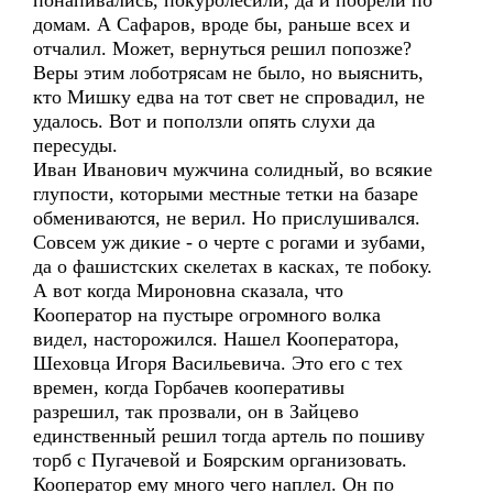
понапивались, покуролесили, да и побрели по
домам. А Сафаров, вроде бы, раньше всех и
отчалил. Может, вернуться решил попозже?
Веры этим лоботрясам не было, но выяснить,
кто Мишку едва на тот свет не спровадил, не
удалось. Вот и поползли опять слухи да
пересуды.
Иван Иванович мужчина солидный, во всякие
глупости, которыми местные тетки на базаре
обмениваются, не верил. Но прислушивался.
Совсем уж дикие - о черте с рогами и зубами,
да о фашистских скелетах в касках, те побоку.
А вот когда Мироновна сказала, что
Кооператор на пустыре огромного волка
видел, насторожился. Нашел Кооператора,
Шеховца Игоря Васильевича. Это его с тех
времен, когда Горбачев кооперативы
разрешил, так прозвали, он в Зайцево
единственный решил тогда артель по пошиву
торб с Пугачевой и Боярским организовать.
Кооператор ему много чего наплел. Он по