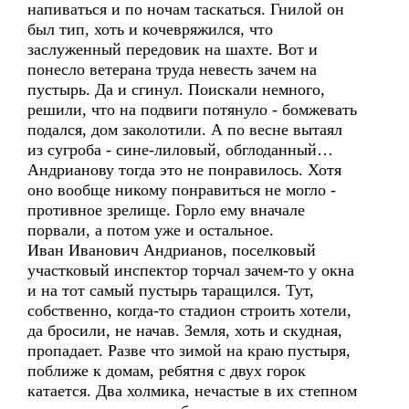
напиваться и по ночам таскаться. Гнилой он
был тип, хоть и кочевряжился, что
заслуженный передовик на шахте. Вот и
понесло ветерана труда невесть зачем на
пустырь. Да и сгинул. Поискали немного,
решили, что на подвиги потянуло - бомжевать
подался, дом заколотили. А по весне вытаял
из сугроба - сине-лиловый, обглоданный…
Андрианову тогда это не понравилось. Хотя
оно вообще никому понравиться не могло -
противное зрелище. Горло ему вначале
порвали, а потом уже и остальное.
Иван Иванович Андрианов, поселковый
участковый инспектор торчал зачем-то у окна
и на тот самый пустырь таращился. Тут,
собственно, когда-то стадион строить хотели,
да бросили, не начав. Земля, хоть и скудная,
пропадает. Разве что зимой на краю пустыря,
поближе к домам, ребятня с двух горок
катается. Два холмика, нечастые в их степном