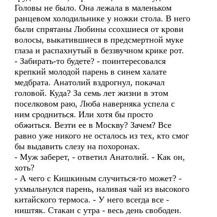
Головы не было. Она лежала в маленьком
ранцевом холодильнике у ножки стола. В него
были спрятаны Любины ссохшиеся от крови
волосы, выкатившиеся в предсмертной муке
глаза и распахнутый в беззвучном крике рот.
- Забирать-то будете? - поинтересовался
крепкий молодой парень в синем халате
медбрата. Анатолий вздрогнул, покачал
головой. Куда? За семь лет жизни в этом
поселковом раю, Люба наверняка успела с
ним сродниться. Или хотя бы просто
обжиться. Везти ее в Москву? Зачем? Все
равно уже никого не осталось из тех, кто смог
бы выдавить слезу на похоронах.
- Муж заберет, - ответил Анатолий. - Как он,
хоть?
- А чего с Кишкиным случиться-то может? -
ухмыльнулся парень, наливая чай из высокого
китайского термоса. - У него всегда все -
ништяк. Стакан с утра - весь день свободен.