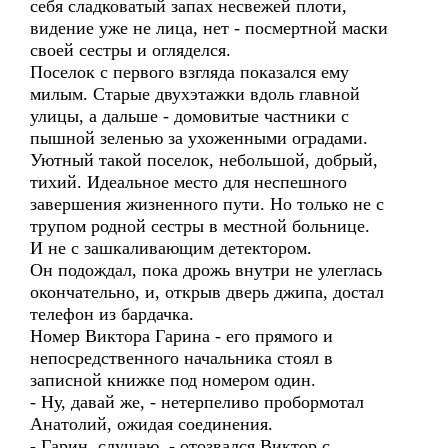
себя сладковатый запах несвежей плоти,
видение уже не лица, нет - посмертной маски
своей сестры и огляделся.
Поселок с первого взгляда показался ему
милым. Старые двухэтажки вдоль главной
улицы, а дальше - домовитые частники с
пышной зеленью за ухоженными оградами.
Уютный такой поселок, небольшой, добрый,
тихий. Идеальное место для неспешного
завершения жизненного пути. Но только не с
трупом родной сестры в местной больнице.
И не с зашкаливающим детектором.
Он подождал, пока дрожь внутри не улеглась
окончательно, и, открыв дверь джипа, достал
телефон из бардачка.
Номер Виктора Гарина - его прямого и
непосредственного начальника стоял в
записной книжке под номером один.
- Ну, давай же, - нетерпеливо пробормотал
Анатолий, ожидая соединения.
- Гарин, слушаю, - отозвался Виктор с