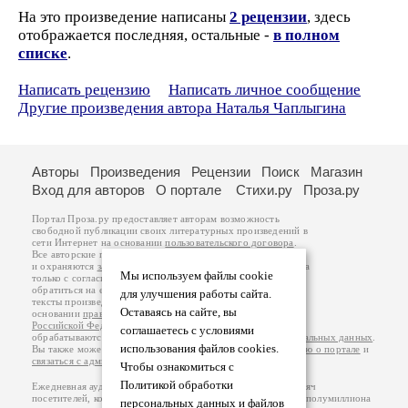
На это произведение написаны
2 рецензии
, здесь
отображается последняя, остальные -
в полном
списке
.
Написать рецензию
Написать личное сообщение
Другие произведения автора Наталья Чаплыгина
Авторы
Произведения
Рецензии
Поиск
Магазин
Вход для авторов
О портале
Стихи.ру
Проза.ру
Портал Проза.ру предоставляет авторам возможность
свободной публикации своих литературных произведений в
сети Интернет на основании
пользовательского договора
.
Все авторские права на произведения принадлежат авторам
и охраняются
законом
. Перепечатка произведений возможна
Мы используем файлы cookie
только с согласия его автора, к которому вы можете
обратиться на его авторской странице. Ответственность за
для улучшения работы сайта.
тексты произведений авторы несут самостоятельно на
Оставаясь на сайте, вы
основании
правил публикации
и
законодательства
Российской Федерации
. Данные пользователей
соглашаетесь с условиями
обрабатываются на основании
Политики обработки персональных данных
.
использования файлов cookies.
Вы также можете посмотреть более подробную
информацию о портале
и
связаться с администрацией
.
Чтобы ознакомиться с
Политикой обработки
Ежедневная аудитория портала Проза.ру – порядка 100 тысяч
посетителей, которые в общей сумме просматривают более полумиллиона
персональных данных и файлов