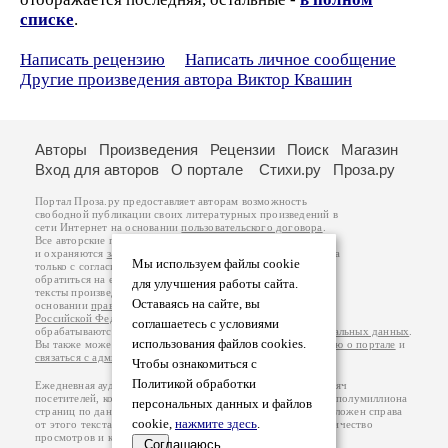
списке
.
Написать рецензию
Написать личное сообщение
Другие произведения автора Виктор Квашин
Авторы
Произведения
Рецензии
Поиск
Магазин
Вход для авторов
О портале
Стихи.ру
Проза.ру
Портал Проза.ру предоставляет авторам возможность
свободной публикации своих литературных произведений в
сети Интернет на основании
пользовательского договора
.
Все авторские права на произведения принадлежат авторам
и охраняются
законом
. Перепечатка произведений возможна
Мы используем файлы cookie
только с согласия его автора, к которому вы можете
обратиться на его авторской странице. Ответственность за
для улучшения работы сайта.
тексты произведений авторы несут самостоятельно на
Оставаясь на сайте, вы
основании
правил публикации
и
законодательства
Российской Федерации
. Данные пользователей
соглашаетесь с условиями
обрабатываются на основании
Политики обработки персональных данных
.
использования файлов cookies.
Вы также можете посмотреть более подробную
информацию о портале
и
связаться с администрацией
.
Чтобы ознакомиться с
Политикой обработки
Ежедневная аудитория портала Проза.ру – порядка 100 тысяч
посетителей, которые в общей сумме просматривают более полумиллиона
персональных данных и файлов
страниц по данным счетчика посещаемости, который расположен справа
cookie,
нажмите здесь
.
от этого текста. В каждой графе указано по две цифры: количество
просмотров и количество посетителей.
Соглашаюсь