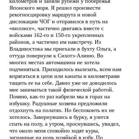
километров и заняли рубежи у побережья
Японского моря. Я решил произвести
рекогносцировку маршрута и новой
дислокации ЧОГ и отправился в путь на
«виллисе», частично двигаясь вместе с
войсками 162-го и 150-го укрепленных
районов, а частично им навстречу. Из
Владивостока мы приехали в бухту Ольга, а
оттуда повернули к Сихотэ-Алиню. Во
многих местах автомашина не хотела
подчиняться. Приходилось вылезать, всем нам
впрягаться в цепи или канаты и километрами
тащить ее на себе. Давно уже не доводилось
мне заниматься такой физической работой.
Помню, как-то раз набрели мы в горах на
избушку. Радушные хозяева предложили
отдохнуть на полатях. Но беспокоить их не
хотелось. Завернувшись в бурку, я улегся
спать на полу, а утром, проснувшись, увидел,
что около меня спокойно ходят куры,
загнанные на ночь хозяйкой в избу. По