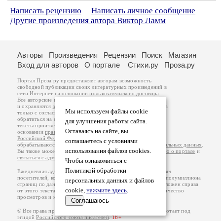
Написать рецензию
Написать личное сообщение
Другие произведения автора Виктор Ламм
Авторы
Произведения
Рецензии
Поиск
Магазин
Вход для авторов
О портале
Стихи.ру
Проза.ру
Портал Проза.ру предоставляет авторам возможность
свободной публикации своих литературных произведений в
сети Интернет на основании
пользовательского договора
.
Все авторские права на произведения принадлежат авторам
и охраняются
законом
. Перепечатка произведений возможна
Мы используем файлы cookie
только с согласия его автора, к которому вы можете
обратиться на его авторской странице. Ответственность за
для улучшения работы сайта.
тексты произведений авторы несут самостоятельно на
Оставаясь на сайте, вы
основании
правил публикации
и
законодательства
Российской Федерации
. Данные пользователей
соглашаетесь с условиями
обрабатываются на основании
Политики обработки персональных данных
.
использования файлов cookies.
Вы также можете посмотреть более подробную
информацию о портале
и
связаться с администрацией
.
Чтобы ознакомиться с
Политикой обработки
Ежедневная аудитория портала Проза.ру – порядка 100 тысяч
посетителей, которые в общей сумме просматривают более полумиллиона
персональных данных и файлов
страниц по данным счетчика посещаемости, который расположен справа
cookie,
нажмите здесь
.
от этого текста. В каждой графе указано по две цифры: количество
просмотров и количество посетителей.
Соглашаюсь
© Все права принадлежат авторам, 2000-2026. Портал работает под
эгидой
Российского союза писателей
.
18+