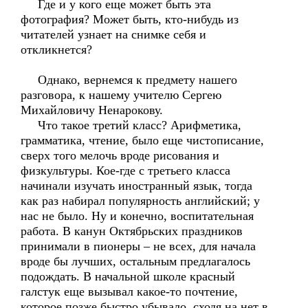
Где и у кого еще может быть эта
фотография? Может быть, кто-нибудь из
читателей узнает на снимке себя и
откликнется?
Однако, вернемся к предмету нашего
разговора, к нашему учителю Сергею
Михайловичу Ненарокову.
Что такое третий класс? Арифметика,
грамматика, чтение, было еще чистописание,
сверх того мелочь вроде рисования и
физкультуры. Кое-где с третьего класса
начинали изучать иностранный язык, тогда
как раз набирал популярность английский; у
нас не было. Ну и конечно, воспитательная
работа. В канун Октябрьских праздников
принимали в пионеры – не всех, для начала
вроде бы лучших, остальным предлагалось
подождать. В начальной школе красный
галстук еще вызывал какое-то почтение,
которое позже быстро убывало, сходя на нет в