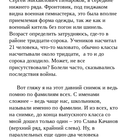
Сергей Михайлович Ненароков, в середине
нижнего ряда. Фронтовик, под пиджаком
видна военная гимнастерка, это была вполне
приемлемая форма одежды, так же как и
военный китель без погон или шинель.
Возраст определить затрудняюсь, где-то в
районе тридцати-сорока. Учеников насчитал
21 человека, что-то маловато, обычно классы
насчитывали около тридцати, а то и до
сорока доходило. Может, не все
присутствовали? Болели часто, сказывались
последствия войны.
Вот гляжу я на этот давний снимок и ведь
помню по фамилиям всех. С именами
сложнее – ведь чаще нас, школьников,
называли именно по фамилии. И из всех, кто
на снимке, до конца выпускного класса со
мной дошел только один – это Слава Качанов
(верхний ряд, крайний слева). Ну, в
параллельных еще один-два человека