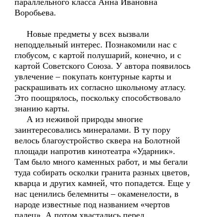
параллельного класса Анна Ивановна
Воробьева.
Новые предметы у всех вызвали
неподдельный интерес. Познакомили нас с
глобусом, с картой полушарий, конечно, и с
картой Советского Союза. У автора появилось
увлечение – покупать контурные карты и
раскрашивать их согласно школьному атласу.
Это поощрялось, поскольку способствовало
знанию карты.
А из неживой природы многие
заинтересовались минералами. В ту пору
велось благоустройство сквера на Болотной
площади напротив кинотеатра «Ударник».
Там было много каменных работ, и мы бегали
туда собирать осколки гранита разных цветов,
кварца и других камней, что попадется. Еще у
нас ценились белемниты – окаменелости, в
народе известные под названием «чертов
палец». А потом хвастались перед