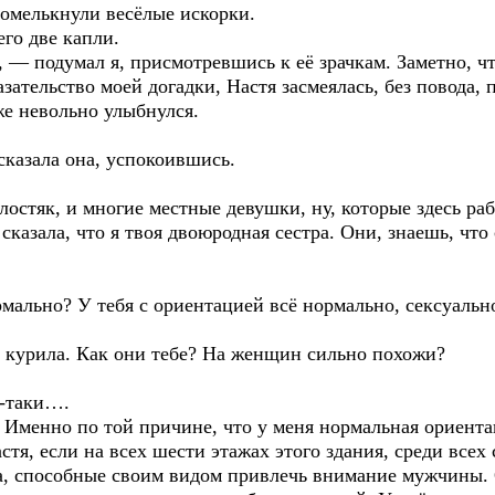
ромелькнули весёлые искорки.
его две капли.
, — подумал я, присмотревшись к её зрачкам. Заметно, ч
зательство моей догадки, Настя засмеялась, без повода, 
же невольно улыбнулся.
сказала она, успокоившись.
остяк, и многие местные девушки, ну, которые здесь рабо
сказала, что я твоя двоюродная сестра. Они, знаешь, чт
мально? У тебя с ориентацией всё нормально, сексуальн
, курила. Как они тебе? На женщин сильно похожи?
ё-таки….
Именно по той причине, что у меня нормальная ориентаци
стя, если на всех шести этажах этого здания, среди всех
та, способные своим видом привлечь внимание мужчины. 