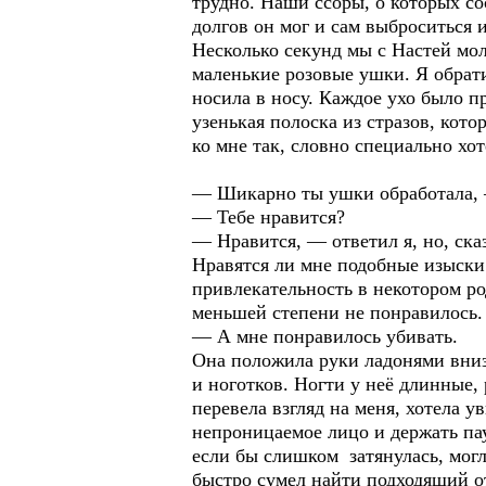
трудно. Наши ссоры, о которых сос
долгов он мог и сам выброситься 
Несколько секунд мы с Настей мол
маленькие розовые ушки. Я обрати
носила в носу. Каждое ухо было п
узенькая полоска из стразов, кот
ко мне так, словно специально хот
— Шикарно ты ушки обработала, —
— Тебе нравится?
— Нравится, — ответил я, но, сказ
Нравятся ли мне подобные изыски 
привлекательность в некотором ро
меньшей степени не понравилось.
— А мне понравилось убивать.
Она положила руки ладонями вниз 
и ноготков. Ногти у неё длинные,
перевела взгляд на меня, хотела 
непроницаемое лицо и держать пау
если бы слишком затянулась, могл
быстро сумел найти подходящий о