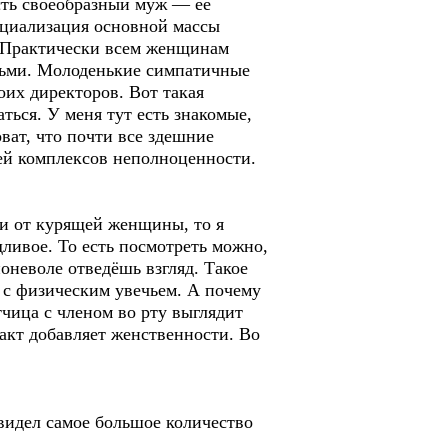
сть своеобразный муж — её
пециализация основной массы
. Практически всем женщинам
етьми. Молоденькие симпатичные
оих директоров. Вот такая
ться. У меня тут есть знакомые,
ват, что почти все здешние
ей комплексов неполноценности.
нии от курящей женщины, то я
дливое. То есть посмотреть можно,
поневоле отведёшь взгляд. Такое
 с физическим увечьем. А почему
тчица с членом во рту выглядит
акт добавляет женственности. Во
видел самое большое количество