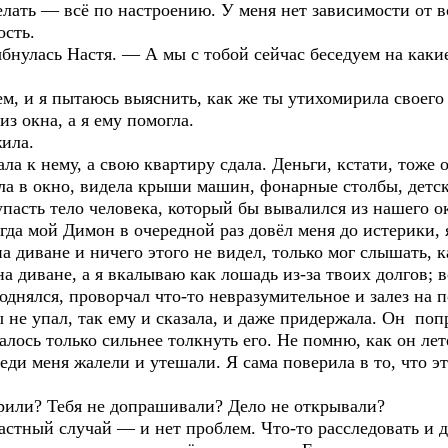
делать — всё по настроению. У меня нет зависимости от в
ость.
нулась Настя. — А мы с тобой сейчас беседуем на каки
м, и я пытаюсь выяснить, как же ты утихомирила своего 
з окна, а я ему помогла.
жила.
а к нему, а свою квартиру сдала. Деньги, кстати, тоже от
рела в окно, видела крыши машин, фонарные столбы, дет
 упасть тело человека, который бы вывалился из нашего о
гда мой Димон в очередной раз довёл меня до истерики, 
а диване и ничего этого не видел, только мог слышать, 
на диване, а я вкалываю как лошадь из-за твоих долгов; 
нялся, проворчал что-то невразумительное и залез на п
ы не упал, так ему и сказала, и даже придержала. Он по
алось только сильнее толкнуть его. Не помню, как он лет
еди меня жалели и утешали. Я сама поверила в то, что э
рили? Тебя не допрашивали? Дело не открывали?
стный случай — и нет проблем. Что-то расследовать и д