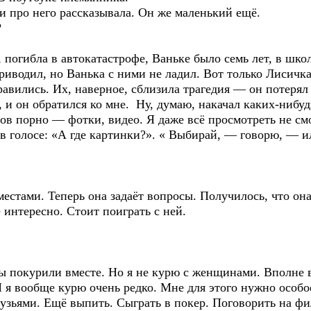
и про него рассказывала. Он же маленький ещё.
?
погибла в автокатастрофе, Ваньке было семь лет, в школ
иводил, но Ванька с ними не ладил. Вот только Лисичка,
равились. Их, наверное, сблизила трагедия — он потерял
, и он обратился ко мне. Ну, думаю, накачал каких-нибуд
ов порно — фотки, видео. Я даже всё просмотреть не смо
 в голосе: «А где картинки?». « Выбирай, — говорю, — 
естами. Теперь она задаёт вопросы. Получилось, что она
 интересно. Стоит поиграть с ней.
ы покурили вместе. Но я не курю с женщинами. Вполне 
 я вообще курю очень редко. Мне для этого нужно особо
рузьями. Ещё выпить. Сыграть в покер. Поговорить на ф