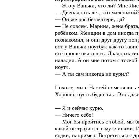
— Это у Ваньки, что ли? Мне Лис
— Двенадцать лет, это маленький
— Он же рос без матери, да?
— Не совсем. Марина, жена брата, 
ребёнком. Женщин в дом иногда пр
познакомил, и они друг другу пон
вот у Ваньки ноутбук как-то завис
всё проще оказалось. Двадцать гиг
наладил. А он мне потом с тоской
ноут».
— А ты сам никогда не курил?
Похоже, мы с Настей поменялись м
Хорошо, пусть будет так. Это даже
— Я и сейчас курю.
— Ничего себе!
— Мог бы пройтись с тобой, мы б
какой не трахаюсь с мужчинами. И
водки, например. Встретиться с д