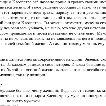
егенде о Клеопатре всё названо прямо и громко своими и
шиться жизни. И такое решение сообщается всем, чуть л
о этот парень всю ночь трахал царицу, за что и расплачив
чешь отомстить, то не станешь об этом заявлять столь шу
й синдром Клеопатры. Ты хочешь отомстить мужу за его 
у понравилось убивать, не знаю, это уже другая история
ндром проявляется в твоём поведении не очень явно. Муж
и ты не хочешь огласки; ты не заявляешь на него в поли
тва своей семейной жизни. А сама по-тихому мстишь ему
ны делятся иногда сокровенными мыслями. Знаешь, ско
ать. За каждым разводом своя история. И когда бывшие 
 их былой совместной жизни выставляются на всеобщее о
 мужчин, так и у женщин.
?
му, даже больше, чем у женщин. Ведь все эти садисты, 
вительно, но и синдром Клеопатры у мужчин иногда можн
 — не чисто мужской.