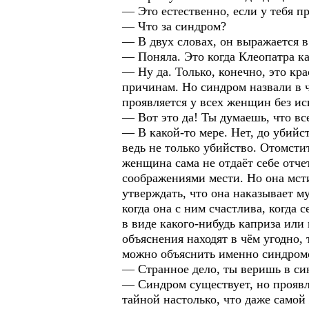
— Это естественно, если у тебя п
— Что за синдром?
— В двух словах, он выражается в
— Поняла. Это когда Клеопатра ка
— Ну да. Только, конечно, это кра
причинам. Но синдром назвали в ч
проявляется у всех женщин без и
— Вот это да! Ты думаешь, что в
— В какой-то мере. Нет, до убийс
ведь не только убийство. Отомсти
женщина сама не отдаёт себе отчет
соображениями мести. Но она мст
утверждать, что она наказывает м
когда она с ним счастлива, когда
в виде какого-нибудь каприза или
объяснения находят в чём угодно,
можно объяснить именно синдромо
— Странное дело, ты веришь в си
— Синдром существует, но проявля
тайной настолько, что даже самой 