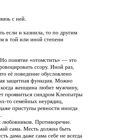
язь с ней.
ть если и казнила, то по другим
ом в той или иной степени
. Но понятие «отомстить» — это
ровоцировать ссору. Иной раз,
 что её поведение обусловлено
ная защитная функция. Можно
е, когда женщина любит мужчину,
жет проявиться синдром Клеопатры
ких-то семейных неурядиц,
 даже приступы ревности иногда
.
х любовников. Противоречие.
умай сама. Месть должна быть
сть дама даже сама себе не всегда