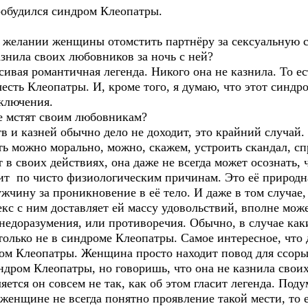
робудился синдром Клеопатры.
 желании женщины отомстить партнёру за сексуальную св
знила своих любовников за ночь с ней?
сивая романтичная легенда. Никого она не казнила. То ес
есть Клеопатры. И, кроме того, я думаю, что этот синдр
сключения.
се мстят своим любовникам?
тв и казней обычно дело не доходит, это крайний случай
ть можно морально, можно, скажем, устроить скандал, сп
 в своих действиях, она даже не всегда может осознать,
ит по чисто физиологическим причинам. Это её природ
ужчину за проникновение в её тело. И даже в том случа
 секс с ним доставляет ей массу удовольствий, вполне мо
 недоразумения, или противоречия. Обычно, в случае ка
 только не в синдроме Клеопатры. Самое интересное, что
м Клеопатры. Женщина просто находит повод для ссоры
ндром Клеопатры, но говоришь, что она не казнила свои
ется он совсем не так, как об этом гласит легенда. Под
женщине не всегда понятно проявление такой мести, то е