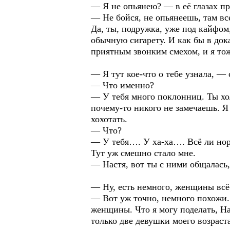
— Я не опьянею? — в её глазах п
— Не бойся, не опьянеешь, там вс
Да, ты, подружка, уже под кайфом
обычную сигарету. И как бы в дока
приятным звонким смехом, и я то
— Я тут кое-что о тебе узнала, — 
— Что именно?
— У тебя много поклонниц. Ты хол
почему-то никого не замечаешь. Я 
хохотать.
— Что?
— У тебя…. У ха-ха…. Всё ли нор
Тут уж смешно стало мне.
— Настя, вот ты с ними общалась
— Ну, есть немного, женщины вс
— Вот уж точно, немного похожи. 
женщины. Что я могу поделать, На
только две девушки моего возрас