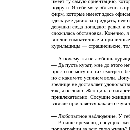
имеет ту самую ориентацию, котор
подруга. Я тебе могу объяснить п
фирм, которые имеют здесь офисы
здесь уже давно за тридцать, не
девушки сюда попадают редко, а е
сложилась обстановка. Конечно, я 
вполне симпатичные и приличные, 
курильщицы — страшненькие, толс
— А почему ты не любишь курящ
— Да пусть курят, мне до этого н
просто не могу на них смотреть бе
но с каким-то усилием воли. Допу
зрелище не доставляет удовольст
так, я не знаю. Женщина с сигаре
привлекательно. Сосущие женщины
взгляде проявляется какая-то чувс
— Любопытное наблюдение. У теб
— В наше время вид сосущих женщ
порнографии за всю свою жизнь? 