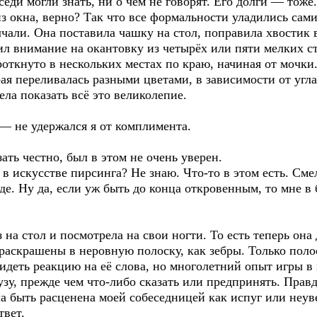
еди могли знать, ни о чём не говорят. Его долги — тоже
из окна, верно? Так что все формальности уладились сами
чали. Она поставила чашку на стол, поправила хвостик в
л внимание на окантовку из четырёх или пяти мелких ст
роткнуто в нескольких местах по краю, начиная от мочки
орая переливалась разными цветами, в зависимости от угл
ела показать всё это великолепие.
 не удержался я от комплимента.
ать честно, был в этом не очень уверен.
в искусстве пирсинга? Не знаю. Что-то в этом есть. Сме
де. Ну да, если уж быть до конца откровенным, то мне в
на стол и посмотрела на свои ногти. То есть теперь она
 раскрашены в неровную полоску, как зебры. Только пол
увидеть реакцию на её слова, но многолетний опыт игры 
зу, прежде чем что-либо сказать или предпринять. Правда
а быть расценена моей собеседницей как испуг или неув
твет.