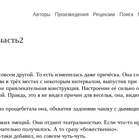
Авторы
Произведения
Рецензии
Поиск
часть2
совсем другой. То есть изменилась даже причёска. Она с
и в трёх местах с некоторым интервалом, выпустив при 
не привлекательная конструкция. Настроение её сильно о
й. Правда, это я не видел причин для веселья, она, види
о прощебетала она, обхватив ладонями чашку с дымящи
аких эмоций. Они отдают театральностью. Если что-то нр
чательно получилось. А то сразу «божественно».
-таки добавил, но совсем чуть-чуть.