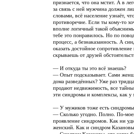
признается, что она мстит. А в л
за связь с ней мужчина должен ли
словами, всё население узнаёт, чт
противоречие. Если ты кому-то хо
вполне логичный такой объяснимы
тебе это понравилось. Но по повод
процесс, а безнаказанность. А си
оказать достойное сопротивление 
скрываешь от друзей обстоятельс
— И откуда ты это всё знаешь?
— Опыт подсказывает. Сами женщи
дома разведённых? Уже раз тридц
продают недвижимость, все тайны
эти синдромы и комплексы, как у
— У мужиков тоже есть синдромы
— Сколько угодно. Полно. По-мое
проявление синдромов. Как ни уди
женский. Как и синдром Казановы