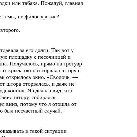
одки или табака. Пожалуй, главная
е темы, не философские?
второго.
давала за его долги. Так вот у
скую площадку с песочницей и
кна. Получалось, прямо на тротуар
я открыла окно и сорвала штору с
как открылось окно. «Сволочь, —
вот штора оторвалась, и даже не
одоконник. Я сделала вид, что
правил штору, собирался
ел вниз, потому что я отошла от
то был несчастный случай.
оказывать в такой ситуации