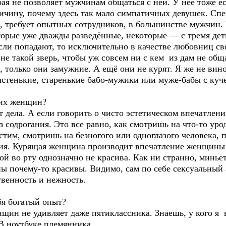
ая не позволяет мужчинам общаться с ней. У неё тоже е
ричину, почему здесь так мало симпатичных девушек. С
, требует опытных сотрудников, в большинстве мужчин
которые уже дважды разведённые, некоторые — с тремя д
сли попадают, то исключительно в качестве любовниц св
не такой зверь, чтобы уж совсем ни с кем из дам не обща
только они замужние. А ещё они не курят. Я же не вино
тенькие, старенькие бабо-мужики или муже-бабы с куч
их женщин?
ет дела. А если говорить о чисто эстетическом впечатле
з содрогания. Это все равно, как смотришь на что-то уро
стим, смотришь на безногого или одноглазого человека, 
вия. Курящая женщина производит впечатление женщины
той во рту однозначно не красива. Как ни странно, минье
 почему-то красивы. Видимо, сам по себе сексуальный 
твенность и нежность.
я богатый опыт?
ин не удивляет даже пятиклассника. Знаешь, у кого я 
В ноутбуке племянника.