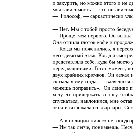
и закурить, но можно этого и не 
моя зависимость — это независим
— Философ, — саркастически улыб
— Нет. Мы с тобой просто беседуе
— Проще, чем первого. Он выпал и
Она отпила глоток кофе и продол
— Когда мы поженились, я переехал
него девятый этаж. Когда я смот
представляла себе, куда бы могло
перед машинами. В тот момент, ко
двух крайних крючков. Он лежал н
сказала я ему тогда, — валяешься 
можешь поправить». Он лениво под
хочу его придержать за ногу, чтоб
спускаться, наклонился, мне остав
окна и выбежала из квартиры. Сос
— А в полиции ничего не заподоз
— Им так легче, понимаешь. Несча