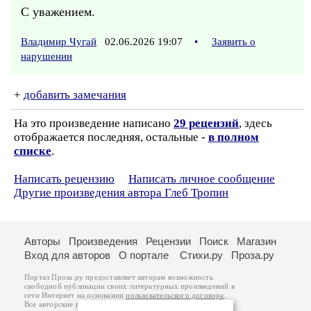
С уважением.
Владимир Чугай
02.06.2026 19:07
•
Заявить о
нарушении
+
добавить замечания
На это произведение написано
29 рецензий
, здесь
отображается последняя, остальные -
в полном
списке
.
Написать рецензию
Написать личное сообщение
Другие произведения автора Глеб Тропин
Авторы
Произведения
Рецензии
Поиск
Магазин
Вход для авторов
О портале
Стихи.ру
Проза.ру
Портал Проза.ру предоставляет авторам возможность
свободной публикации своих литературных произведений в
сети Интернет на основании
пользовательского договора
.
Все авторские права на произведения принадлежат авторам