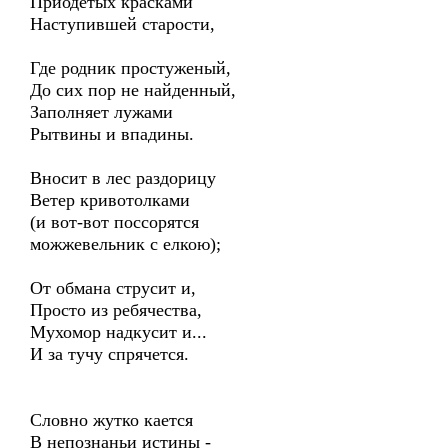
Приодетых красками
Наступившей старости,
Где родник простуженый,
До сих пор не найденный,
Заполняет лужами
Рытвины и впадины.
Вносит в лес раздорицу
Ветер кривотолками
(и вот-вот поссорятся
можжевельник с елкою);
От обмана струсит и,
Просто из ребячества,
Мухомор надкусит и...
И за тучу спрячется.
Словно жутко кается
В непознаньи истины -