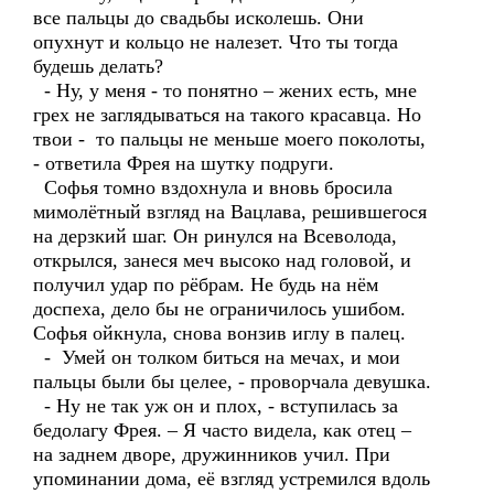
все пальцы до свадьбы исколешь. Они
опухнут и кольцо не налезет. Что ты тогда
будешь делать?
- Ну, у меня - то понятно – жених есть, мне
грех не заглядываться на такого красавца. Но
твои - то пальцы не меньше моего поколоты,
- ответила Фрея на шутку подруги.
Софья томно вздохнула и вновь бросила
мимолётный взгляд на Вацлава, решившегося
на дерзкий шаг. Он ринулся на Всеволода,
открылся, занеся меч высоко над головой, и
получил удар по рёбрам. Не будь на нём
доспеха, дело бы не ограничилось ушибом.
Софья ойкнула, снова вонзив иглу в палец.
- Умей он толком биться на мечах, и мои
пальцы были бы целее, - проворчала девушка.
- Ну не так уж он и плох, - вступилась за
бедолагу Фрея. – Я часто видела, как отец –
на заднем дворе, дружинников учил. При
упоминании дома, её взгляд устремился вдоль