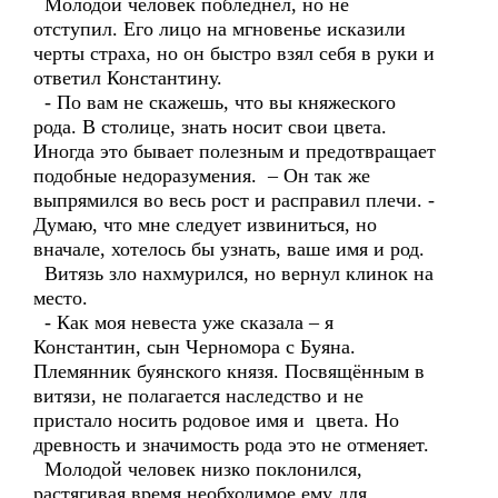
Молодой человек побледнел, но не
отступил. Его лицо на мгновенье исказили
черты страха, но он быстро взял себя в руки и
ответил Константину.
- По вам не скажешь, что вы княжеского
рода. В столице, знать носит свои цвета.
Иногда это бывает полезным и предотвращает
подобные недоразумения. – Он так же
выпрямился во весь рост и расправил плечи. -
Думаю, что мне следует извиниться, но
вначале, хотелось бы узнать, ваше имя и род.
Витязь зло нахмурился, но вернул клинок на
место.
- Как моя невеста уже сказала – я
Константин, сын Черномора с Буяна.
Племянник буянского князя. Посвящённым в
витязи, не полагается наследство и не
пристало носить родовое имя и цвета. Но
древность и значимость рода это не отменяет.
Молодой человек низко поклонился,
растягивая время необходимое ему для