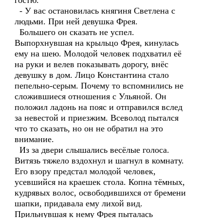
гостю.
- У вас остановилась княгиня Светлена с
людьми. При ней девушка Фрея.
Большего он сказать не успел.
Выпорхнувшая на крыльцо Фрея, кинулась
ему на шею. Молодой человек подхватил её
на руки и велев показывать дорогу, внёс
девушку в дом. Лицо Константина стало
пепельно-серым. Почему то вспомнились не
сложившиеся отношения с Ульяной. Он
положил ладонь на пояс и отправился вслед
за невестой и приезжим. Всеволод пытался
что то сказать, но он не обратил на это
внимание.
Из за двери слышались весёлые голоса.
Витязь тяжело вздохнул и шагнул в комнату.
Его взору предстал молодой человек,
усевшийся на краешек стола. Копна тёмных,
кудрявых волос, освободившихся от бремени
шапки, придавала ему лихой вид.
Прильнувшая к нему Фрея пыталась