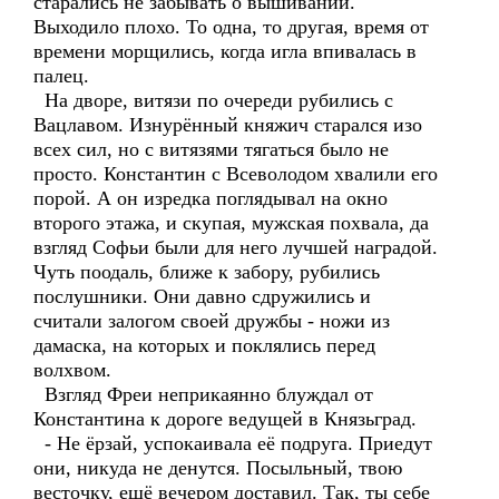
старались не забывать о вышивании.
Выходило плохо. То одна, то другая, время от
времени морщились, когда игла впивалась в
палец.
На дворе, витязи по очереди рубились с
Вацлавом. Изнурённый княжич старался изо
всех сил, но с витязями тягаться было не
просто. Константин с Всеволодом хвалили его
порой. А он изредка поглядывал на окно
второго этажа, и скупая, мужская похвала, да
взгляд Софьи были для него лучшей наградой.
Чуть поодаль, ближе к забору, рубились
послушники. Они давно сдружились и
считали залогом своей дружбы - ножи из
дамаска, на которых и поклялись перед
волхвом.
Взгляд Фреи неприкаянно блуждал от
Константина к дороге ведущей в Князьград.
- Не ёрзай, успокаивала её подруга. Приедут
они, никуда не денутся. Посыльный, твою
весточку, ещё вечером доставил. Так, ты себе