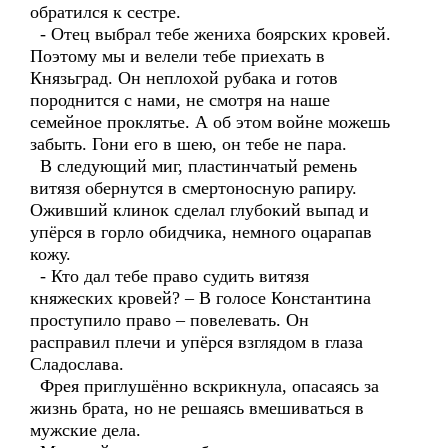
обратился к сестре.
- Отец выбрал тебе жениха боярских кровей.
Поэтому мы и велели тебе приехать в
Князьград. Он неплохой рубака и готов
породнится с нами, не смотря на наше
семейное проклятье. А об этом войне можешь
забыть. Гони его в шею, он тебе не пара.
В следующий миг, пластинчатый ремень
витязя обернутся в смертоносную рапиру.
Оживший клинок сделал глубокий выпад и
упёрся в горло обидчика, немного оцарапав
кожу.
- Кто дал тебе право судить витязя
княжеских кровей? – В голосе Константина
проступило право – повелевать. Он
расправил плечи и упёрся взглядом в глаза
Сладослава.
Фрея приглушённо вскрикнула, опасаясь за
жизнь брата, но не решаясь вмешиваться в
мужские дела.