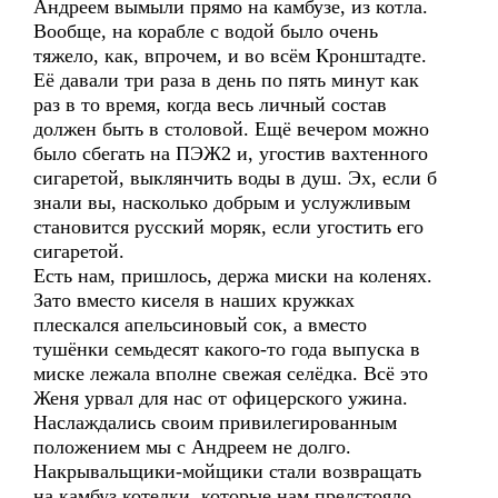
Андреем вымыли прямо на камбузе, из котла.
Вообще, на корабле с водой было очень
тяжело, как, впрочем, и во всём Кронштадте.
Её давали три раза в день по пять минут как
раз в то время, когда весь личный состав
должен быть в столовой. Ещё вечером можно
было сбегать на ПЭЖ2 и, угостив вахтенного
сигаретой, выклянчить воды в душ. Эх, если б
знали вы, насколько добрым и услужливым
становится русский моряк, если угостить его
сигаретой.
Есть нам, пришлось, держа миски на коленях.
Зато вместо киселя в наших кружках
плескался апельсиновый сок, а вместо
тушёнки семьдесят какого-то года выпуска в
миске лежала вполне свежая селёдка. Всё это
Женя урвал для нас от офицерского ужина.
Наслаждались своим привилегированным
положением мы с Андреем не долго.
Накрывальщики-мойщики стали возвращать
на камбуз котелки, которые нам предстояло