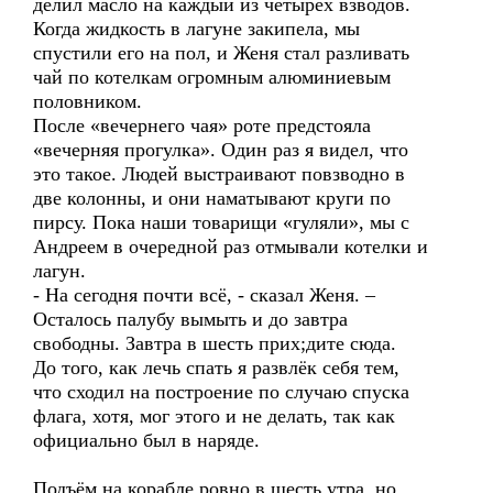
делил масло на каждый из четырёх взводов.
Когда жидкость в лагуне закипела, мы
спустили его на пол, и Женя стал разливать
чай по котелкам огромным алюминиевым
половником.
После «вечернего чая» роте предстояла
«вечерняя прогулка». Один раз я видел, что
это такое. Людей выстраивают повзводно в
две колонны, и они наматывают круги по
пирсу. Пока наши товарищи «гуляли», мы с
Андреем в очередной раз отмывали котелки и
лагун.
- На сегодня почти всё, - сказал Женя. –
Осталось палубу вымыть и до завтра
свободны. Завтра в шесть прих;дите сюда.
До того, как лечь спать я развлёк себя тем,
что сходил на построение по случаю спуска
флага, хотя, мог этого и не делать, так как
официально был в наряде.
Подъём на корабле ровно в шесть утра, но