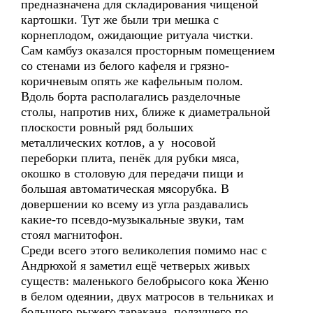
предназначена для складирования чищеной
картошки. Тут же были три мешка с
корнеплодом, ожидающие ритуала чистки.
Сам камбуз оказался просторным помещением
со стенами из белого кафеля и грязно-
коричневым опять же кафельным полом.
Вдоль борта располагались разделочные
столы, напротив них, ближе к диаметральной
плоскости ровный ряд больших
металлических котлов, а у носовой
переборки плита, пенёк для рубки мяса,
окошко в столовую для передачи пищи и
большая автоматическая мясорубка. В
довершении ко всему из угла раздавались
какие-то псевдо-музыкальные звуки, там
стоял магнитофон.
Среди всего этого великолепия помимо нас с
Андрюхой я заметил ещё четверых живых
существ: маленького белобрысого кока Женю
в белом одеянии, двух матросов в тельниках и
большого рыжего таракана, ползущего по