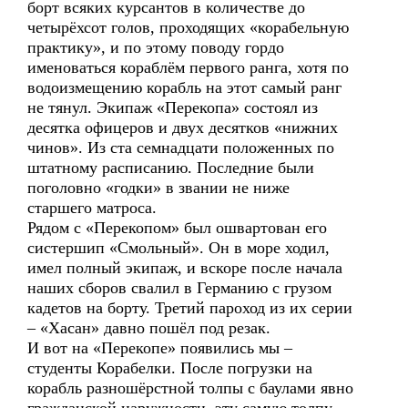
борт всяких курсантов в количестве до
четырёхсот голов, проходящих «корабельную
практику», и по этому поводу гордо
именоваться кораблём первого ранга, хотя по
водоизмещению корабль на этот самый ранг
не тянул. Экипаж «Перекопа» состоял из
десятка офицеров и двух десятков «нижних
чинов». Из ста семнадцати положенных по
штатному расписанию. Последние были
поголовно «годки» в звании не ниже
старшего матроса.
Рядом с «Перекопом» был ошвартован его
систершип «Смольный». Он в море ходил,
имел полный экипаж, и вскоре после начала
наших сборов свалил в Германию с грузом
кадетов на борту. Третий пароход из их серии
– «Хасан» давно пошёл под резак.
И вот на «Перекопе» появились мы –
студенты Корабелки. После погрузки на
корабль разношёрстной толпы с баулами явно