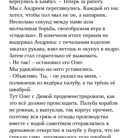
вернулись в камбуз. – Теперь за работу.
Мы с Андреем переглянулись. Каждый из нас
хотел, чтобы пол мыл не он, а напарник.
Несколько секунд между нами шла
молчаливая борьба, своеобразная игра в
«гляделки». В конечном итоге первым не
выдержал Андрюха: с печальным вздохом
закатал рукава, взял ветошь и окунул в ведро.
Затем стал старательно её выжимать.
- Не так! – остановил его Олег.
Мы удивлённо на него уставились.
- Объясняю. Ты, - он указал на меня, -
поливаешь из ведёрка палубу, а ты трёшь её
шваброй.
Тут Олег с Димой продемонстрировали, как
это всё должно происходить. Палуба корабля
не ровная, а выпуклая, так корпус прочнее,
поэтому вся грязь и отходы производства
вместе с водой самотёком отправлялись в
дренажное отверстие в палубе у борта, что не
стекало само, заталкивалось туда шваброй.