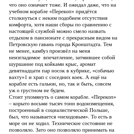
что оно означает тоже. И ожидал даже, что на
учебном корабле «Перекоп» придётся
столкнуться с неким подобием отсутствия
комфорта, хотя наши сборы по сравнению с
настоящей службой можно смело назвать
отдыхом в пансионате с прекрасным видом на
Петровскую гавань города Кронштадта. Тем
не менее, камбуз произвёл на меня
неизгладимое впечатление, затмившее собой
шуршание под койками крыс, аромат
девятнадцати пар носок в кубрике, «собачью
вахту»1 и храп с соседних коек. А ещё на
корабле есть гальюн, но, так и быть, совсем
уж о грустном не будем.
Стоит упомянуть о самом корабле. «Перекоп»
– корыто восьми тысяч тонн водоизмещения,
построенный в социалистической Польше,
был, что называется «неходовым». То есть в
море он не ходил. Техническое состояние не
позволяло. Зато оно позволяло принимать на