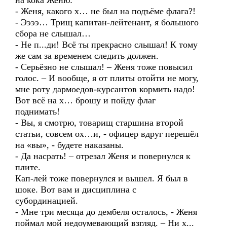
на кока Женю:
- Женя, какого х… не был на подъёме флага?!
- Ээээ… Трищ капитан-лейтенант, я большого
сбора не слышал…
- Не п...ди! Всё ты прекрасно слышал! К тому
же сам за временем следить должен.
- Серьёзно не слышал! – Женя тоже повысил
голос. – И вообще, я от плиты отойти не могу,
мне роту дармоедов-курсантов кормить надо!
Вот всё на х… брошу и пойду флаг
поднимать!
- Вы, я смотрю, товарищ старшина второй
статьи, совсем ох…и, - офицер вдруг перешёл
на «вы», - будете наказаны.
- Да насрать! – отрезал Женя и повернулся к
плите.
Кап-лей тоже повернулся и вышел. Я был в
шоке. Вот вам и дисциплина с
субординацией.
- Мне три месяца до дембеля осталось, - Женя
поймал мой недоумевающий взгляд. – Ни х...