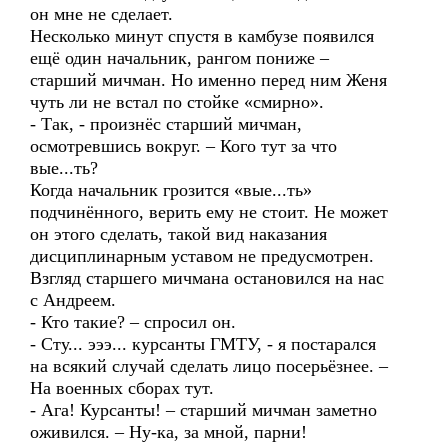
он мне не сделает.
Несколько минут спустя в камбузе появился
ещё один начальник, рангом пониже –
старший мичман. Но именно перед ним Женя
чуть ли не встал по стойке «смирно».
- Так, - произнёс старший мичман,
осмотревшись вокруг. – Кого тут за что
вые...ть?
Когда начальник грозится «вые...ть»
подчинённого, верить ему не стоит. Не может
он этого сделать, такой вид наказания
дисциплинарным уставом не предусмотрен.
Взгляд старшего мичмана остановился на нас
с Андреем.
- Кто такие? – спросил он.
- Сту... эээ... курсанты ГМТУ, - я постарался
на всякий случай сделать лицо посерьёзнее. –
На военных сборах тут.
- Ага! Курсанты! – старший мичман заметно
оживился. – Ну-ка, за мной, парни!