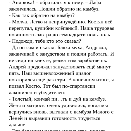
- Андрюха! – обратился я к нему. – Лафа
закончилась. Пошли обратно на камбуз.
- Как так обратно на камбуз?
- Молча. Легко и непринуждённо. Костян всё
перепутал, кулибин клёпаный. Наша трудовая
повинность завтра до семнадцати ноль-ноль.
- Подожди, тебе кто это сказал?
- Да он сам и сказал. Бляха муха, Андрюха,
заканчивай с занудством и пошли работать. И
не сиди на кнехте, ревматизм заработаешь.
Андрей продолжал занудствовать ещё минут
пять. Наш вышеизложенный диалог
повторился ещё раза три. В конечном итоге, я
позвал Костю. Тот был по-спартански
лаконичен и убедителен:
- Толстый, кончай пи…ть и дуй на камбуз.
Женя и матросы очень удивились, когда мы
вернулись вновь, выгнали с камбуза Малого с
Лёней и выразили готовность трудиться
дальше.