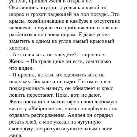
успели, пришёл Женя и открыл её.
Оказавшись внутри, я услышал какой-то
шорох и грохот падающей на пол посуды. Это
крысы, хозяйничавшие в камбузе в отсутствие
человека, почуяли его приближение и начали
разбегаться по своим норам. Я даже успел
заметить в одном из углов лысый крысиный
хвостик.
- А что вы кота не заведёте? – спросил я
Женю. – На тральщике он есть, сам только
что видел.
- Я просил, кстати, их одолжить кота на
недельку. Больше и не надо. Потом его все
подкармливать начнут, он обнаглеет и крыс
ловить перестанет. Пока, вот, не дают.
Женя поставил в магнитофон свою любимую
кассету «Кабриолета», нажал на «play» и стал
отдавать распоряжения. Андрея он отрядил
резать хлеб, а мне указал на чугунную
сковороду, покрытую внушительным слоем
жира: