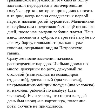
гражданской наружности, эту самую толпу
заставили переодеться в осточертевшие
голубые куртки, которые приходилось носить
в те дни, когда нельзя опаздывать к первой
паре, и назвали ротой курсантов. Мальчиками
в голубом нам предстояло быть ещё несколько
дней, после нам выдали рабочие платья. Наш
взвод поселили в кубрик на третьей палубе по
левому борту, иллюминаторы, как я уже
говорил, открывали вид на Петровскую
гавань.
Сразу же после заселения началось
распределение нарядов. Их было довольно
много: дежурный по роте, дежурный по
столовой (назначались из командиров
отделений), дневальный (два человека),
накрывальщик-мойщик посуды (два человека)
и, наконец, рабочий по камбузу (два
человека). Если учесть, что почти каждый
день был наряд «на картошку», половине
роты скучать не приходилось.