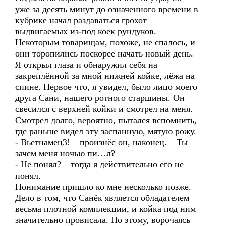
уже за десять минут до означенного времени в
кубрике начал раздаваться грохот
выдвигаемых из-под коек рундуков.
Некоторым товарищам, похоже, не спалось, и
они торопились поскорее начать новый день.
Я открыл глаза и обнаружил себя на
закреплённой за мной нижней койке, лёжа на
спине. Первое что, я увидел, было лицо моего
друга Сани, нашего ротного старшины. Он
свесился с верхней койки и смотрел на меня.
Смотрел долго, вероятно, пытался вспомнить,
где раньше видел эту заспанную, мятую рожу.
- Вьетнамец3! – произнёс он, наконец. – Ты
зачем меня ночью пи…л?
- Не понял? – тогда я действительно его не
понял.
Понимание пришло ко мне несколько позже.
Дело в том, что Санёк является обладателем
весьма плотной комплекции, и койка под ним
значительно провисала. По этому, ворочаясь