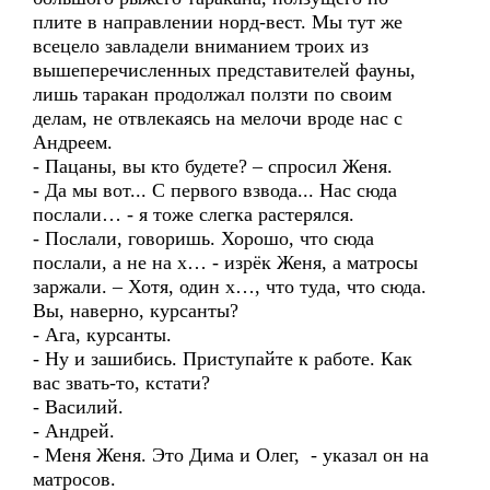
плите в направлении норд-вест. Мы тут же
всецело завладели вниманием троих из
вышеперечисленных представителей фауны,
лишь таракан продолжал ползти по своим
делам, не отвлекаясь на мелочи вроде нас с
Андреем.
- Пацаны, вы кто будете? – спросил Женя.
- Да мы вот... С первого взвода... Нас сюда
послали… - я тоже слегка растерялся.
- Послали, говоришь. Хорошо, что сюда
послали, а не на х… - изрёк Женя, а матросы
заржали. – Хотя, один х…, что туда, что сюда.
Вы, наверно, курсанты?
- Ага, курсанты.
- Ну и зашибись. Приступайте к работе. Как
вас звать-то, кстати?
- Василий.
- Андрей.
- Меня Женя. Это Дима и Олег, - указал он на
матросов.