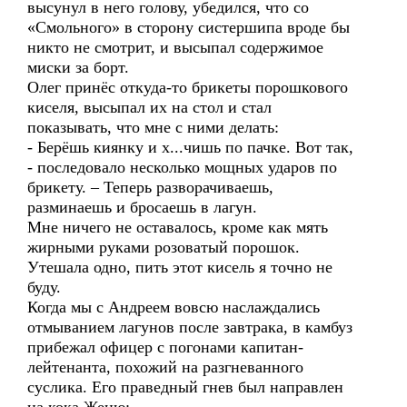
высунул в него голову, убедился, что со
«Смольного» в сторону систершипа вроде бы
никто не смотрит, и высыпал содержимое
миски за борт.
Олег принёс откуда-то брикеты порошкового
киселя, высыпал их на стол и стал
показывать, что мне с ними делать:
- Берёшь киянку и х...чишь по пачке. Вот так,
- последовало несколько мощных ударов по
брикету. – Теперь разворачиваешь,
разминаешь и бросаешь в лагун.
Мне ничего не оставалось, кроме как мять
жирными руками розоватый порошок.
Утешала одно, пить этот кисель я точно не
буду.
Когда мы с Андреем вовсю наслаждались
отмыванием лагунов после завтрака, в камбуз
прибежал офицер с погонами капитан-
лейтенанта, похожий на разгневанного
суслика. Его праведный гнев был направлен