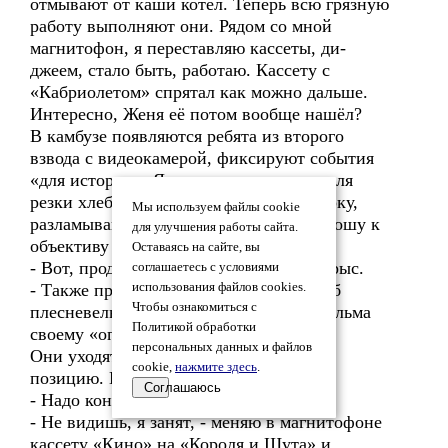
отмывают от каши котёл. Теперь всю грязную
работу выполняют они. Рядом со мной
магнитофон, я переставляю кассеты, ди-
джеем, стало быть, работаю. Кассету с
«Кабриолетом» спрятал как можно дальше.
Интересно, Женя её потом вообще нашёл?
В камбузе появляются ребята из второго
взвода с видеокамерой, фиксируют события
«для истории». Я подвожу их к столу для
резки хлеба, беру буханку с дырой в боку,
Мы используем файлы cookie
разламываю пополам и вплотную подношу к
для улучшения работы сайта.
объективу камеры:
Оставаясь на сайте, вы
- Вот, продукция жизнедеятельности крыс.
соглашаетесь с условиями
- Также прошу зафиксировать, что хлеб
использования файлов cookies.
Чтобы ознакомиться с
плесневелый, - говорит «режиссёр» фильма
Политикой обработки
своему «оператору».
персональных данных и файлов
Они уходят, я возвращаюсь в исходную
cookie,
нажмите здесь
.
позицию. Ко мне подходит Андрей:
Соглашаюсь
- Надо консервные банки открыть.
- Не видишь, я занят, - меняю в магнитофоне
кассету «Кино» на «Короля и Шута» и