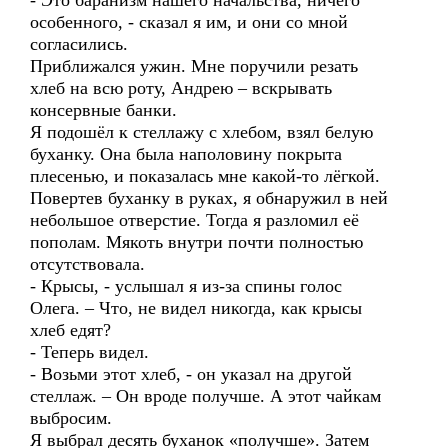
- Это баранизм нашего начальства, ничего
особенного, - сказал я им, и они со мной
согласились.
Приближался ужин. Мне поручили резать
хлеб на всю роту, Андрею – вскрывать
консервные банки.
Я подошёл к стеллажу с хлебом, взял белую
буханку. Она была наполовину покрыта
плесенью, и показалась мне какой-то лёгкой.
Повертев буханку в руках, я обнаружил в ней
небольшое отверстие. Тогда я разломил её
пополам. Мякоть внутри почти полностью
отсутствовала.
- Крысы, - услышал я из-за спины голос
Олега. – Что, не видел никогда, как крысы
хлеб едят?
- Теперь видел.
- Возьми этот хлеб, - он указал на другой
стеллаж. – Он вроде получше. А этот чайкам
выбросим.
Я выбрал десять буханок «получше». Затем