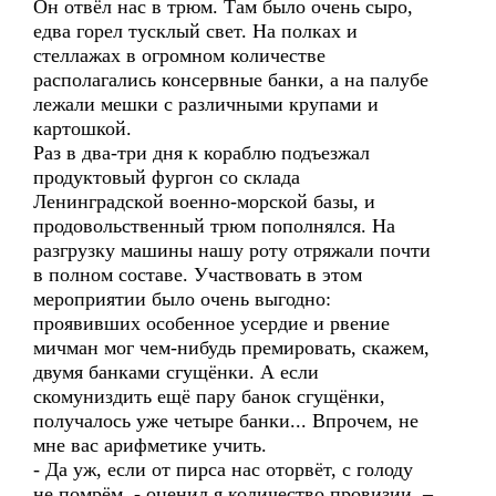
Он отвёл нас в трюм. Там было очень сыро,
едва горел тусклый свет. На полках и
стеллажах в огромном количестве
располагались консервные банки, а на палубе
лежали мешки с различными крупами и
картошкой.
Раз в два-три дня к кораблю подъезжал
продуктовый фургон со склада
Ленинградской военно-морской базы, и
продовольственный трюм пополнялся. На
разгрузку машины нашу роту отряжали почти
в полном составе. Участвовать в этом
мероприятии было очень выгодно:
проявивших особенное усердие и рвение
мичман мог чем-нибудь премировать, скажем,
двумя банками сгущёнки. А если
скомуниздить ещё пару банок сгущёнки,
получалось уже четыре банки... Впрочем, не
мне вас арифметике учить.
- Да уж, если от пирса нас оторвёт, с голоду
не помрём, - оценил я количество провизии. –