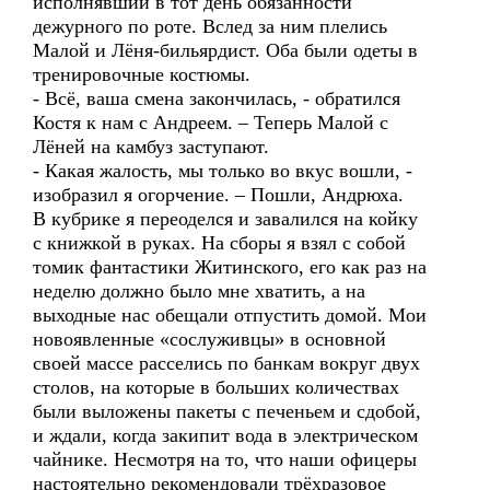
исполнявший в тот день обязанности
дежурного по роте. Вслед за ним плелись
Малой и Лёня-бильярдист. Оба были одеты в
тренировочные костюмы.
- Всё, ваша смена закончилась, - обратился
Костя к нам с Андреем. – Теперь Малой с
Лёней на камбуз заступают.
- Какая жалость, мы только во вкус вошли, -
изобразил я огорчение. – Пошли, Андрюха.
В кубрике я переоделся и завалился на койку
с книжкой в руках. На сборы я взял с собой
томик фантастики Житинского, его как раз на
неделю должно было мне хватить, а на
выходные нас обещали отпустить домой. Мои
новоявленные «сослуживцы» в основной
своей массе расселись по банкам вокруг двух
столов, на которые в больших количествах
были выложены пакеты с печеньем и сдобой,
и ждали, когда закипит вода в электрическом
чайнике. Несмотря на то, что наши офицеры
настоятельно рекомендовали трёхразовое